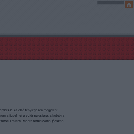
elentkezik. Az első ténylegesen megjelent
hívom a figyelmet a sofőr pulcsijára, a kobakra
Horse TrailerA Racers termékvonal jócskán