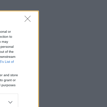
sonal or
ection to
ou may
 personal
out of the
 downstream
B’s List of
er and store
to grant or
ed purposes