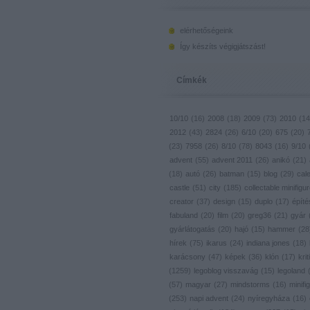
elérhetőségeink
Így készíts végigjátszást!
Címkék
10/10
(
16
)
2008
(
18
)
2009
(
73
)
2010
(
14
2012
(
43
)
2824
(
26
)
6/10
(
20
)
675
(
20
)
(
23
)
7958
(
26
)
8/10
(
78
)
8043
(
16
)
9/10
advent
(
55
)
advent 2011
(
26
)
anikó
(
21
)
(
18
)
autó
(
26
)
batman
(
15
)
blog
(
29
)
cal
castle
(
51
)
city
(
185
)
collectable minifigu
creator
(
37
)
design
(
15
)
duplo
(
17
)
építé
fabuland
(
20
)
film
(
20
)
greg36
(
21
)
gyár
gyárlátogatás
(
20
)
hajó
(
15
)
hammer
(
28
hírek
(
75
)
ikarus
(
24
)
indiana jones
(
18
)
karácsony
(
47
)
képek
(
36
)
klón
(
17
)
krit
(
1259
)
legoblog visszavág
(
15
)
legoland
(
57
)
magyar
(
27
)
mindstorms
(
16
)
minifig
(
253
)
napi advent
(
24
)
nyíregyháza
(
16
)