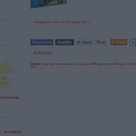
A bejegyzés még nem ért véget! Sőt. »
Tetszik
0
Szólj hozzá!
Címkék:
lego
city
technic
racers
jövőre jön 2009
upcoming 2009
lego city
76
8261
próhirdeted.
ed!
Kockagyári