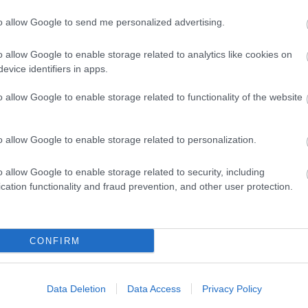
to allow Google to send me personalized advertising.
evette a piaci
o allow Google to enable storage related to analytics like cookies on
ncs LEGO, van
evice identifiers in apps.
ehet most ilyen
o allow Google to enable storage related to functionality of the website
Olvasó játszik:
1.17. 05:23
)
o allow Google to enable storage related to personalization.
m inkább
Végigjátszás:
o allow Google to enable storage related to security, including
cation functionality and fraud prevention, and other user protection.
ct? El lehet
ába 833
blog, és
Fuss el véle!
CONFIRM
meg használtan
zik: 7636
Data Deletion
Data Access
Privacy Policy
szépen a
6. 17:50
)