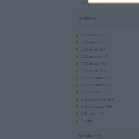
Hiányzó elemek beszerzése
archívum
2015 március
(
1
)
2012 május
(
36
)
2012 április
(
41
)
2012 március
(
46
)
2012 február
(
50
)
2012 január
(
50
)
2011 december
(
73
)
2011 november
(
50
)
2011 október
(
50
)
2011 szeptember
(
44
)
2011 augusztus
(
46
)
2011 július
(
45
)
Tovább
...
kontakt, infó