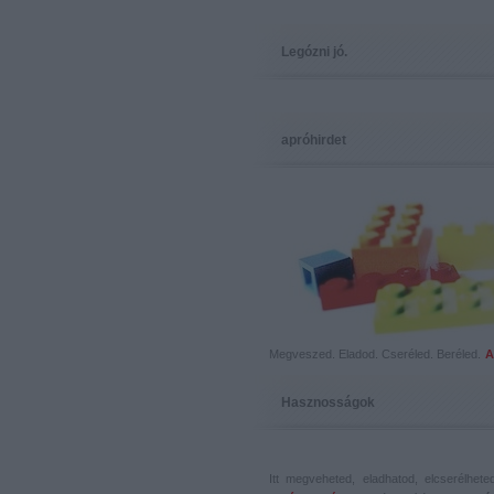
Legózni jó.
apróhirdet
Megveszed. Eladod. Cseréled. Beréled.
A
Hasznosságok
Itt megveheted, eladhatod, elcserélhet