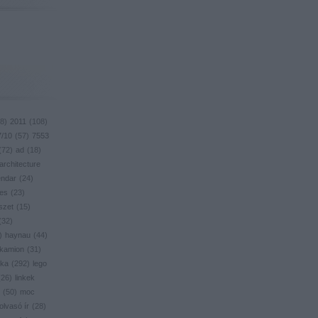
8
)
2011
(
108
)
7/10
(
57
)
7553
(
72
)
ad
(
18
)
architecture
endar
(
24
)
res
(
23
)
szet
(
15
)
(
32
)
)
haynau
(
44
)
kamion
(
31
)
ika
(
292
)
lego
(
26
)
linkek
(
50
)
moc
olvasó ír
(
28
)