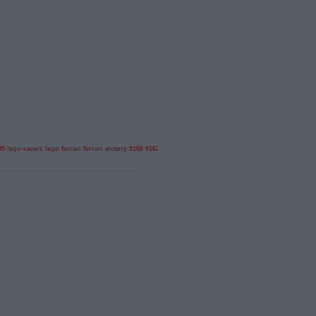
35
lego racers
lego ferrari
ferrari victory
8168
8162