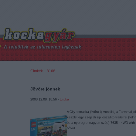
Címkék
»
8168
Jövőre jönnek
2008.12.08. 18:56 -
tutuka
A City-tematika jövőre új vonallal, a Farmmal j
készlet egy szép dzsip lószállító trailerrel (fel
és a nyeregre: nagyon szép).7635 - 4WD with 
bővül…