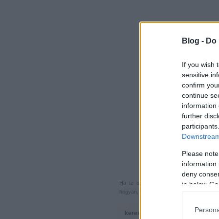
Blog -
Do 
If you wish 
sensitive in
confirm you
continue se
information 
further disc
participants
Downstream 
Please note
information 
deny consent
Ha te is küldenél egy végigjátszást, 
in below Go
hogyan, hova, mikor, kivel és miért,
akkor
Persona
keresés