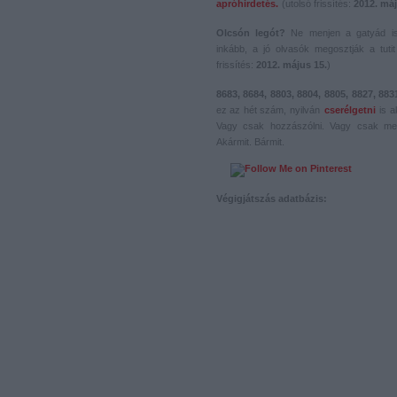
apróhirdetés.
(utolsó frissítés:
2012. máj
Olcsón legót?
Ne menjen a gatyád i
inkább, a jó olvasók megosztják a tutit 
frissítés:
2012. május 15.
)
8683, 8684, 8803, 8804, 8805, 8827, 883
ez az hét szám, nyilván
cserélgetni
is a
Vagy csak hozzászólni. Vagy csak me
Akármit. Bármit.
Végigjátszás adatbázis: