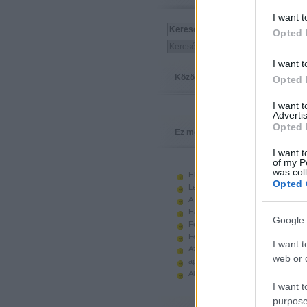
I want t
Opted 
I want t
Közösség
Opted 
I want 
Advertis
Opted 
Ez megy
I want t
of my P
was col
Hiányzó elemek beszerzése
Opted 
Legoland Németország 2010
A kastélyok képes története
Használt legót piacról
Google 
Feltörjük a legó ugart
Fehérítsd ki!
I want t
Az Indiana Jones készletek
web or d
apró. hirdetés.
Akciók, újdonságok a polcon, nagy
I want t
purpose