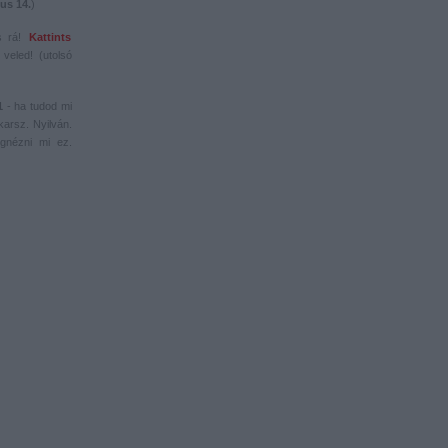
us 14.
)
s rá!
Kattints
veled! (utolsó
1
- ha tudod mi
karsz. Nyilván.
gnézni mi ez.