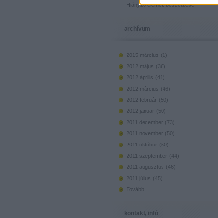
Hiányzó elemek beszerzése
archívum
2015 március
(
1
)
2012 május
(
36
)
2012 április
(
41
)
2012 március
(
46
)
2012 február
(
50
)
2012 január
(
50
)
2011 december
(
73
)
2011 november
(
50
)
2011 október
(
50
)
2011 szeptember
(
44
)
2011 augusztus
(
46
)
2011 július
(
45
)
Tovább
...
kontakt, infó