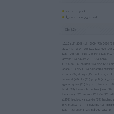
elérhetőségeink
Így készíts végigjátszást!
Címkék
10/10
(
16
)
2008
(
18
)
2009
(
73
)
2010
(
14
2012
(
43
)
2824
(
26
)
6/10
(
20
)
675
(
20
)
(
23
)
7958
(
26
)
8/10
(
78
)
8043
(
16
)
9/10
advent
(
55
)
advent 2011
(
26
)
anikó
(
21
)
(
18
)
autó
(
26
)
batman
(
15
)
blog
(
29
)
cal
castle
(
51
)
city
(
185
)
collectable minifigu
creator
(
37
)
design
(
15
)
duplo
(
17
)
építé
fabuland
(
20
)
film
(
20
)
greg36
(
21
)
gyár
gyárlátogatás
(
20
)
hajó
(
15
)
hammer
(
28
hírek
(
75
)
ikarus
(
24
)
indiana jones
(
18
)
karácsony
(
47
)
képek
(
36
)
klón
(
17
)
krit
(
1259
)
legoblog visszavág
(
15
)
legoland
(
57
)
magyar
(
27
)
mindstorms
(
16
)
minifig
(
253
)
napi advent
(
24
)
nyíregyháza
(
16
)