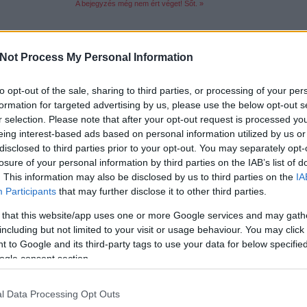
A bejegyzés még nem ért véget! Sőt. »
Tetszik
0
Not Process My Personal Information
5
komment
to opt-out of the sale, sharing to third parties, or processing of your per
Címkék:
lego
2011
technic
8065
8066
8067
8068
8069
8070
formation for targeted advertising by us, please use the below opt-out s
r selection. Please note that after your opt-out request is processed y
eing interest-based ads based on personal information utilized by us or
disclosed to third parties prior to your opt-out. You may separately opt-
losure of your personal information by third parties on the IAB’s list of
. This information may also be disclosed by us to third parties on the
IA
Participants
that may further disclose it to other third parties.
 that this website/app uses one or more Google services and may gath
including but not limited to your visit or usage behaviour. You may click 
 to Google and its third-party tags to use your data for below specifi
csak nem tudod
ogle consent section.
 kattints
!
l Data Processing Opt Outs