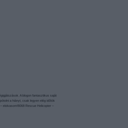
gigjátszások. A blogon fantasztikus saját
ótolni a hiányt, csak legyen elég időtök
 – elolvasom!8068 Rescue Helicopter –