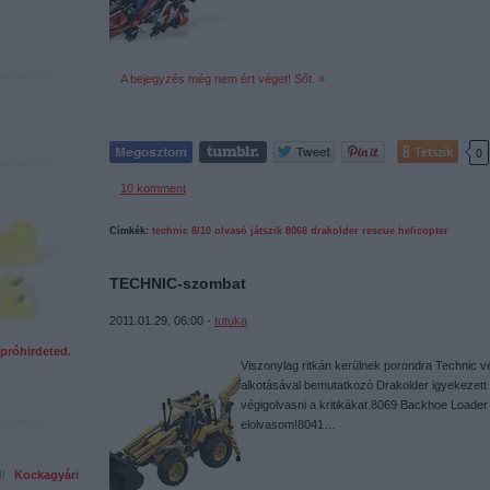
A bejegyzés még nem ért véget! Sőt. »
Tetszik
0
10
komment
Címkék:
technic
8/10
olvasó játszik
8068
drakolder
rescue helicopter
TECHNIC-szombat
2011.01.29. 06:00 -
tutuka
próhirdeted.
Viszonylag ritkán kerülnek porondra Technic vé
alkotásával bemutatkozó Drakolder igyekezett p
végigolvasni a kritikákat.8069 Backhoe Loader
elolvasom!8041…
ed!
Kockagyári