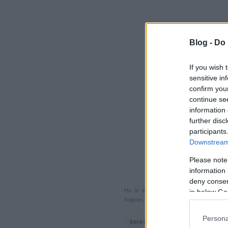
Blog -
Do 
If you wish 
sensitive in
confirm you
continue se
information 
further disc
participants
Downstream 
Please note
information 
deny consent
Ha te is küldenél egy végigjátszást, 
in below Go
hogyan, hova, mikor, kivel és miért,
akkor
Persona
keresés