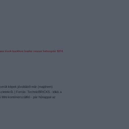
ace truck
backhoe loader
rescue helicopter
8274
erült képek jóvoltából már (majdnem)
zletekről. | Forrás: TechnicBRICKS - klikk a
5 Mini konténerszállító - pár hónappal az