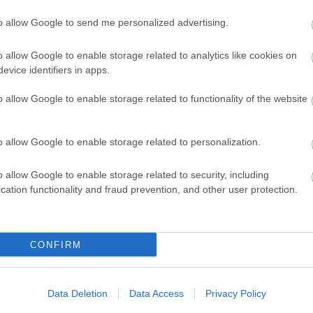
to allow Google to send me personalized advertising.
evette a piaci
o allow Google to enable storage related to analytics like cookies on
ncs LEGO, van
evice identifiers in apps.
ehet most ilyen
o allow Google to enable storage related to functionality of the website
Olvasó játszik:
1.17. 05:23
)
o allow Google to enable storage related to personalization.
m inkább
Végigjátszás:
o allow Google to enable storage related to security, including
cation functionality and fraud prevention, and other user protection.
ct? El lehet
ába 833
blog, és
Fuss el véle!
CONFIRM
meg használtan
zik: 7636
Data Deletion
Data Access
Privacy Policy
szépen a
6. 17:50
)