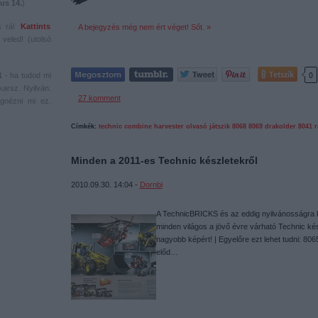
us 14.
)
s rá!
Kattints
A bejegyzés még nem ért véget! Sőt. »
veled! (utolsó
Tetszik
0
1
- ha tudod mi
karsz. Nyilván.
27
komment
gnézni mi ez.
Címkék:
technic
combine harvester
olvasó játszik
8068
8069
drakolder
8041
r
Minden a 2011-es Technic készletekről
2010.09.30. 14:04 -
Dornbi
A TechnicBRICKS és az eddig nyilvánosságra k
minden világos a jövő évre várható Technic kés
nagyobb képért! | Egyelőre ezt lehet tudni: 806
előd…