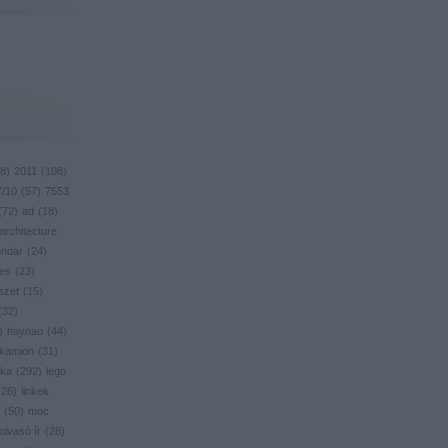
8
)
2011
(
108
)
7/10
(
57
)
7553
(
72
)
ad
(
18
)
architecture
endar
(
24
)
res
(
23
)
szet
(
15
)
(
32
)
)
haynau
(
44
)
kamion
(
31
)
ika
(
292
)
lego
(
26
)
linkek
(
50
)
moc
olvasó ír
(
28
)