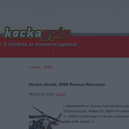
Címkék
»
8068
Olvasó játszik: 8068 Rescue Helicopter
2011.01.29. 06:00 -
tutuka
I. AlapadatokNeve: Rescue HelicopterSorozat
2011Kockaszám: 408Ára: Én 7680Ft-ért vettem 
+/- 1000Ft-ért lehet kapni.II. Mi van a doboz
oldalt nyílik a doboz. 3…