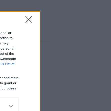
sonal or
ection to
ou may
 personal
out of the
 downstream
B’s List of
er and store
to grant or
ed purposes