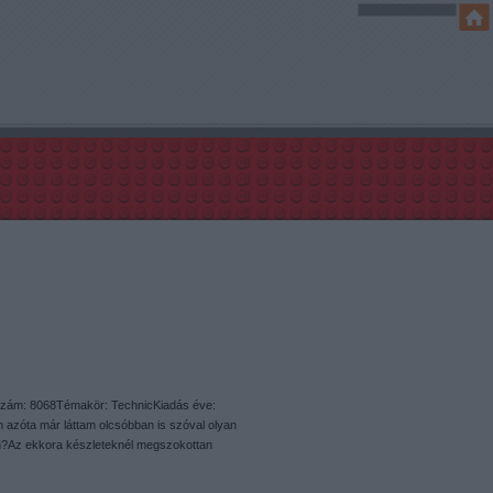
szám: 8068Témakör: TechnicKiadás éve:
azóta már láttam olcsóbban is szóval olyan
ban?Az ekkora készleteknél megszokottan