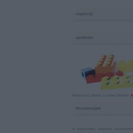
Legózni jó.
apróhirdet
Megveszed. Eladod. Cseréled. Beréled.
A
Hasznosságok
Itt megveheted, eladhatod, elcserélhet