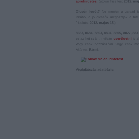
apróhirdetés.
(utolsó frissítés:
2012. máj
Olcsón legót?
Ne menjen a gatyád i
inkább, a jó olvasók megosztják a tutit 
frissítés:
2012. május 15.
)
8683, 8684, 8803, 8804, 8805, 8827, 883
ez az hét szám, nyilván
cserélgetni
is a
Vagy csak hozzászólni. Vagy csak me
Akármit. Bármit.
Végigjátszás adatbázis: