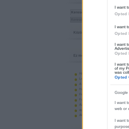
I want t
Opted 
I want t
Közösség
Opted 
I want 
Advertis
Opted 
Ez megy
I want t
of my P
was col
Hiányzó elemek beszerzése
Opted 
Legoland Németország 2010
A kastélyok képes története
Használt legót piacról
Google 
Feltörjük a legó ugart
Fehérítsd ki!
I want t
Az Indiana Jones készletek
web or d
apró. hirdetés.
Akciók, újdonságok a polcon, nagy
I want t
purpose