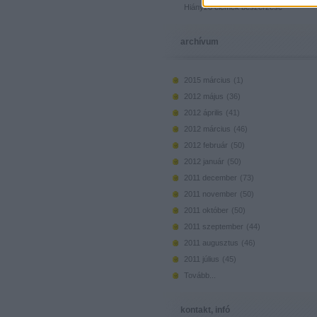
Hiányzó elemek beszerzése
archívum
2015 március
(
1
)
2012 május
(
36
)
2012 április
(
41
)
2012 március
(
46
)
2012 február
(
50
)
2012 január
(
50
)
2011 december
(
73
)
2011 november
(
50
)
2011 október
(
50
)
2011 szeptember
(
44
)
2011 augusztus
(
46
)
2011 július
(
45
)
Tovább
...
kontakt, infó