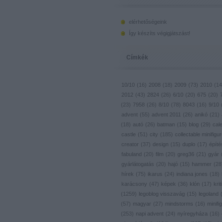
elérhetőségeink
Így készíts végigjátszást!
Címkék
10/10
(
16
)
2008
(
18
)
2009
(
73
)
2010
(
14
2012
(
43
)
2824
(
26
)
6/10
(
20
)
675
(
20
)
(
23
)
7958
(
26
)
8/10
(
78
)
8043
(
16
)
9/10
advent
(
55
)
advent 2011
(
26
)
anikó
(
21
)
(
18
)
autó
(
26
)
batman
(
15
)
blog
(
29
)
cal
castle
(
51
)
city
(
185
)
collectable minifigu
creator
(
37
)
design
(
15
)
duplo
(
17
)
építé
fabuland
(
20
)
film
(
20
)
greg36
(
21
)
gyár
gyárlátogatás
(
20
)
hajó
(
15
)
hammer
(
28
hírek
(
75
)
ikarus
(
24
)
indiana jones
(
18
)
karácsony
(
47
)
képek
(
36
)
klón
(
17
)
krit
(
1259
)
legoblog visszavág
(
15
)
legoland
(
57
)
magyar
(
27
)
mindstorms
(
16
)
minifig
(
253
)
napi advent
(
24
)
nyíregyháza
(
16
)