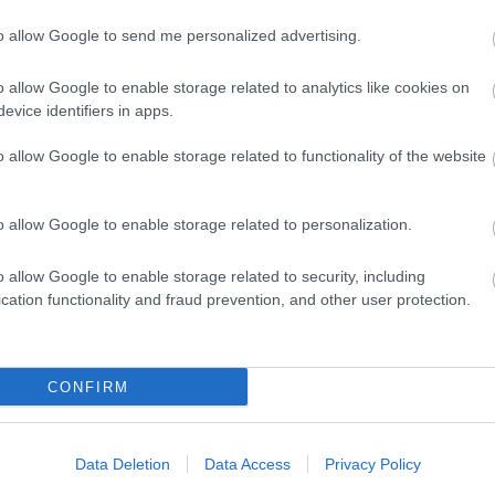
to allow Google to send me personalized advertising.
evette a piaci
o allow Google to enable storage related to analytics like cookies on
ncs LEGO, van
evice identifiers in apps.
ehet most ilyen
o allow Google to enable storage related to functionality of the website
Olvasó játszik:
1.17. 05:23
)
o allow Google to enable storage related to personalization.
m inkább
Végigjátszás:
o allow Google to enable storage related to security, including
cation functionality and fraud prevention, and other user protection.
ct? El lehet
ába 833
blog, és
Fuss el véle!
CONFIRM
meg használtan
zik: 7636
Data Deletion
Data Access
Privacy Policy
szépen a
6. 17:50
)