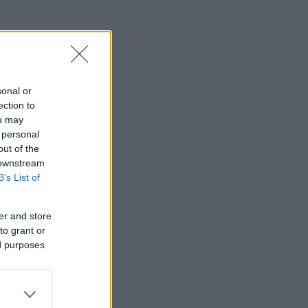
sonal or
ection to
ou may
 personal
out of the
 downstream
B’s List of
er and store
to grant or
ed purposes