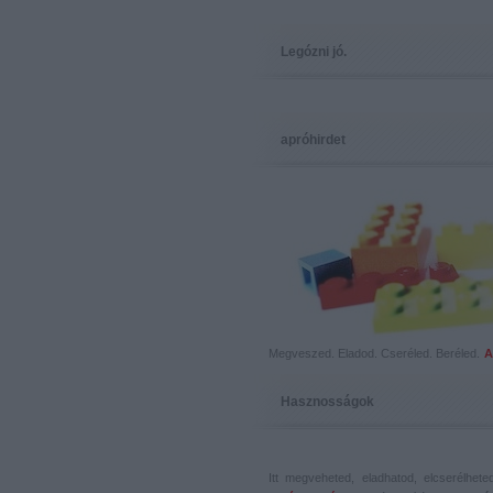
Legózni jó.
apróhirdet
Megveszed. Eladod. Cseréled. Beréled.
A
Hasznosságok
Itt megveheted, eladhatod, elcserélhet