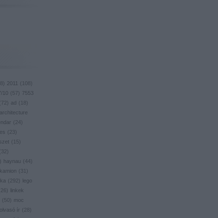
8
)
2011
(
108
)
7/10
(
57
)
7553
(
72
)
ad
(
18
)
architecture
endar
(
24
)
res
(
23
)
szet
(
15
)
(
32
)
)
haynau
(
44
)
kamion
(
31
)
ika
(
292
)
lego
(
26
)
linkek
(
50
)
moc
olvasó ír
(
28
)