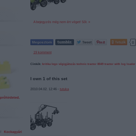
A bejegyzés még nem ért véget! Sőt. »
Tetszik
0
19
komment
Címkék:
kritika
lego
végigjátszás
technic
tractor
8049
tractor with log loader
I own 1 of this set
2010.04.02. 12:46 -
tutuka
próhirdeted.
ed!
Kockagyári