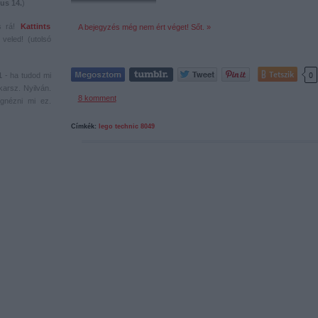
us 14.
)
s rá!
Kattints
A bejegyzés még nem ért véget! Sőt. »
veled! (utolsó
Tetszik
0
1
- ha tudod mi
karsz. Nyilván.
8
komment
gnézni mi ez.
Címkék:
lego
technic
8049