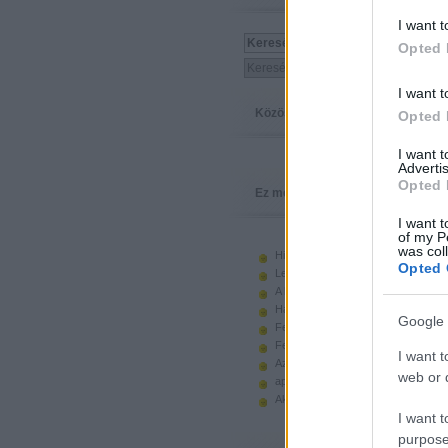
I want t
Opted 
I want t
Közösség
Opted 
I want 
Advertis
Opted 
Ez megy
I want t
of my P
was col
Hiányzó elemek beszerzése
Opted 
Legoland Németország 2010
A kastélyok képes története
Használt legót piacról
Google 
Feltörjük a legó ugart
Fehérítsd ki!
I want t
Az Indiana Jones készletek
web or d
apró. hirdetés.
Akciók, újdonságok a polcon, nagy
I want t
purpose