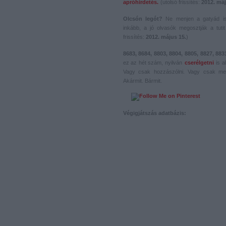
apróhirdetés.
(utolsó frissítés:
2012. máj
Olcsón legót?
Ne menjen a gatyád i
inkább, a jó olvasók megosztják a tutit 
frissítés:
2012. május 15.
)
8683, 8684, 8803, 8804, 8805, 8827, 883
ez az hét szám, nyilván
cserélgetni
is a
Vagy csak hozzászólni. Vagy csak me
Akármit. Bármit.
Végigjátszás adatbázis: