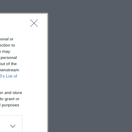
sonal or
ection to
ou may
 personal
out of the
 downstream
B’s List of
er and store
to grant or
ed purposes