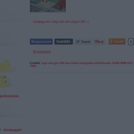
A bejegyzés még nem ért véget! Sőt. »
Tetszik
0
55
komment
Címkék:
lego
energia
330
benzinkút
energetika
töltőállomás
10184
9688
6371
7993
próhirdeted.
ed!
Kockagyári