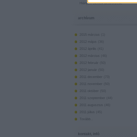
Hiányzó elemek beszerzése
archívum
2015 március
(
1
)
2012 május
(
36
)
2012 április
(
41
)
2012 március
(
46
)
2012 február
(
50
)
2012 január
(
50
)
2011 december
(
73
)
2011 november
(
50
)
2011 október
(
50
)
2011 szeptember
(
44
)
2011 augusztus
(
46
)
2011 július
(
45
)
Tovább
...
kontakt, infó