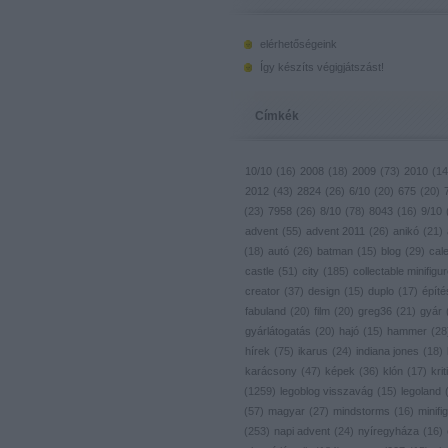
elérhetőségeink
Így készíts végigjátszást!
Címkék
10/10
(
16
)
2008
(
18
)
2009
(
73
)
2010
(
14
2012
(
43
)
2824
(
26
)
6/10
(
20
)
675
(
20
)
(
23
)
7958
(
26
)
8/10
(
78
)
8043
(
16
)
9/10
advent
(
55
)
advent 2011
(
26
)
anikó
(
21
)
(
18
)
autó
(
26
)
batman
(
15
)
blog
(
29
)
cal
castle
(
51
)
city
(
185
)
collectable minifigu
creator
(
37
)
design
(
15
)
duplo
(
17
)
építé
fabuland
(
20
)
film
(
20
)
greg36
(
21
)
gyár
gyárlátogatás
(
20
)
hajó
(
15
)
hammer
(
28
hírek
(
75
)
ikarus
(
24
)
indiana jones
(
18
)
karácsony
(
47
)
képek
(
36
)
klón
(
17
)
krit
(
1259
)
legoblog visszavág
(
15
)
legoland
(
57
)
magyar
(
27
)
mindstorms
(
16
)
minifig
(
253
)
napi advent
(
24
)
nyíregyháza
(
16
)