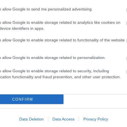
to allow Google to send me personalized advertising.
evette a piaci
o allow Google to enable storage related to analytics like cookies on
ncs LEGO, van
evice identifiers in apps.
ehet most ilyen
o allow Google to enable storage related to functionality of the website
Olvasó játszik:
1.17. 05:23
)
o allow Google to enable storage related to personalization.
m inkább
Végigjátszás:
o allow Google to enable storage related to security, including
cation functionality and fraud prevention, and other user protection.
ct? El lehet
ába 833
blog, és
Fuss el véle!
CONFIRM
meg használtan
zik: 7636
Data Deletion
Data Access
Privacy Policy
szépen a
6. 17:50
)