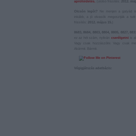
apróhirdetés.
(utolsó frissítés:
2012. máj
Olcsón legót?
Ne menjen a gatyád i
inkább, a jó olvasók megosztják a tutit 
frissítés:
2012. május 15.
)
8683, 8684, 8803, 8804, 8805, 8827, 883
ez az hét szám, nyilván
cserélgetni
is a
Vagy csak hozzászólni. Vagy csak me
Akármit. Bármit.
Végigjátszás adatbázis: