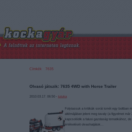
Címkék
»
7635
Olvasó játszik: 7635 4WD with Horse Trailer
2010.03.17. 06:50 -
tutuka
Folytassuk a kritikák sorát ismét egy boltban
altémájában jelent meg tavaly (a figyelmet már
kapcsolódik a falusi gazdaság tematikához, de 
értékelését olvashatjátok…