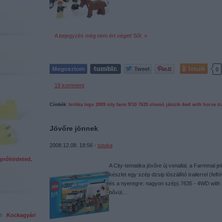
A bejegyzés még nem ért véget! Sőt. »
Tetszik
0
19
komment
Címkék:
kritika
lego
2009
city
farm
9/10
7635
olvasó játszik
4wd with horse tra
Jövőre jönnek
2008.12.08. 18:56 -
tutuka
próhirdeted.
A City-tematika jövőre új vonallal, a Farmmal j
készlet egy szép dzsip lószállító trailerrel (fel
és a nyeregre: nagyon szép).7635 - 4WD with 
bővül…
ed!
Kockagyári