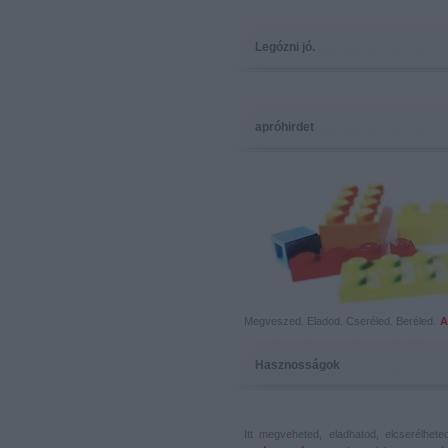
Legózni jó.
apróhirdet
Megveszed. Eladod. Cseréled. Beréled.
A
Hasznosságok
Itt megveheted, eladhatod, elcserélhet