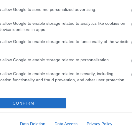
to allow Google to send me personalized advertising.
evette a piaci
o allow Google to enable storage related to analytics like cookies on
ncs LEGO, van
evice identifiers in apps.
ehet most ilyen
o allow Google to enable storage related to functionality of the website
Olvasó játszik:
1.17. 05:23
)
o allow Google to enable storage related to personalization.
m inkább
Végigjátszás:
o allow Google to enable storage related to security, including
cation functionality and fraud prevention, and other user protection.
ct? El lehet
ába 833
blog, és
Fuss el véle!
CONFIRM
meg használtan
zik: 7636
Data Deletion
Data Access
Privacy Policy
szépen a
6. 17:50
)