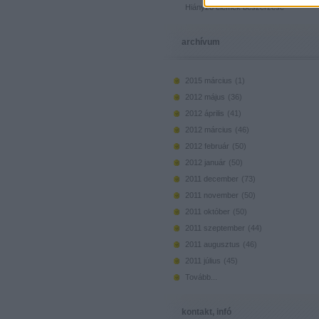
Hiányzó elemek beszerzése
archívum
2015 március
(
1
)
2012 május
(
36
)
2012 április
(
41
)
2012 március
(
46
)
2012 február
(
50
)
2012 január
(
50
)
2011 december
(
73
)
2011 november
(
50
)
2011 október
(
50
)
2011 szeptember
(
44
)
2011 augusztus
(
46
)
2011 július
(
45
)
Tovább
...
kontakt, infó