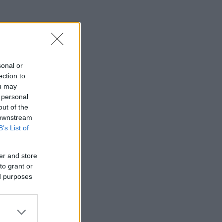
sonal or
ection to
ou may
 personal
out of the
 downstream
B’s List of
er and store
to grant or
ed purposes