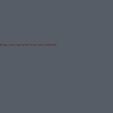
35
lego racers
lego ferrari
ferrari victory
8168
8162