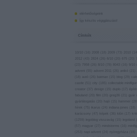
elérhetőségeink
Így készíts végigjátszást!
Címkék
10/10
(
16
)
2008
(
18
)
2009
(
73
)
2010
(
14
2012
(
43
)
2824
(
26
)
6/10
(
20
)
675
(
20
)
(
23
)
7958
(
26
)
8/10
(
78
)
8043
(
16
)
9/10
advent
(
55
)
advent 2011
(
26
)
anikó
(
21
)
(
18
)
autó
(
26
)
batman
(
15
)
blog
(
29
)
cal
castle
(
51
)
city
(
185
)
collectable minifigu
creator
(
37
)
design
(
15
)
duplo
(
17
)
építé
fabuland
(
20
)
film
(
20
)
greg36
(
21
)
gyár
gyárlátogatás
(
20
)
hajó
(
15
)
hammer
(
28
hírek
(
75
)
ikarus
(
24
)
indiana jones
(
18
)
karácsony
(
47
)
képek
(
36
)
klón
(
17
)
krit
(
1259
)
legoblog visszavág
(
15
)
legoland
(
57
)
magyar
(
27
)
mindstorms
(
16
)
minifig
(
253
)
napi advent
(
24
)
nyíregyháza
(
16
)