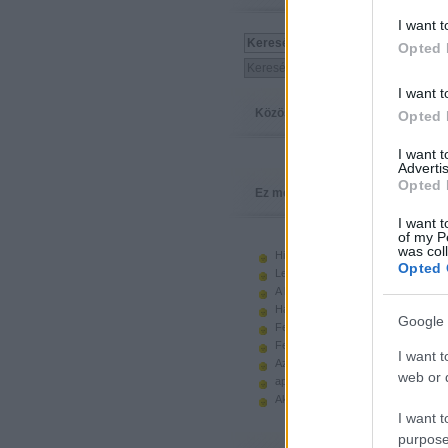
I want t
Opted 
I want t
Közösség
Opted 
I want 
Advertis
Opted 
Ez megy
I want t
of my P
was col
Hiányzó elemek beszerzése
Opted 
Legoland Németország 2010
A kastélyok képes története
Használt legót piacról
Google 
Feltörjük a legó ugart
Fehérítsd ki!
I want t
Az Indiana Jones készletek
web or d
apró. hirdetés.
Akciók, újdonságok a polcon, nagy
I want t
purpose