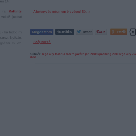
us 14.
)
s rá!
Kattints
A bejegyzés még nem ért véget! Sőt. »
veled! (utolsó
Tetszik
0
1
- ha tudod mi
karsz. Nyilván.
Szólj hozzá!
gnézni mi ez.
Címkék:
lego
city
technic
racers
jövőre jön 2009
upcoming 2009
lego city
76
8261