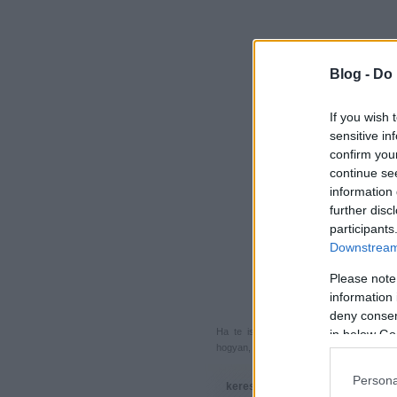
Blog -
Do 
If you wish 
sensitive in
confirm you
continue se
information 
further disc
participants
Downstream 
Please note
information 
deny consent
Ha te is küldenél egy végigjátszást, 
in below Go
hogyan, hova, mikor, kivel és miért,
akkor
Persona
keresés