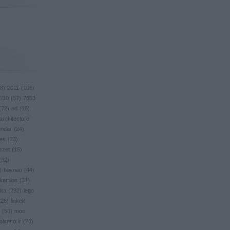
8
)
2011
(
108
)
7/10
(
57
)
7553
(
72
)
ad
(
18
)
architecture
endar
(
24
)
res
(
23
)
szet
(
15
)
(
32
)
)
haynau
(
44
)
kamion
(
31
)
ika
(
292
)
lego
(
26
)
linkek
(
50
)
moc
olvasó ír
(
28
)