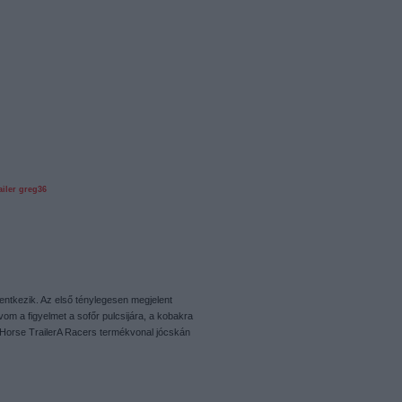
iler
greg36
elentkezik. Az első ténylegesen megjelent
hívom a figyelmet a sofőr pulcsijára, a kobakra
Horse TrailerA Racers termékvonal jócskán