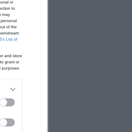
sonal or
ection to
ou may
 personal
out of the
 downstream
B’s List of
er and store
to grant or
ed purposes