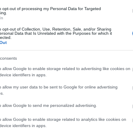
to opt-out of processing my Personal Data for Targeted
ing.
In
o opt-out of Collection, Use, Retention, Sale, and/or Sharing
ersonal Data that Is Unrelated with the Purposes for which it
lected.
Out
szerű árak
consents
o allow Google to enable storage related to advertising like cookies on
evice identifiers in apps.
evette a piaci
ncs LEGO, van
o allow my user data to be sent to Google for online advertising
s.
ehet most ilyen
Olvasó játszik:
to allow Google to send me personalized advertising.
1.17. 05:23
)
o allow Google to enable storage related to analytics like cookies on
m inkább
evice identifiers in apps.
Végigjátszás: