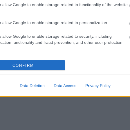
o allow Google to enable storage related to functionality of the website
ct? El lehet
ába 833
blog, és
o allow Google to enable storage related to personalization.
Fuss el véle!
meg használtan
o allow Google to enable storage related to security, including
zik: 7636
cation functionality and fraud prevention, and other user protection.
szépen a
6. 17:50
)
CONFIRM
Data Deletion
Data Access
Privacy Policy