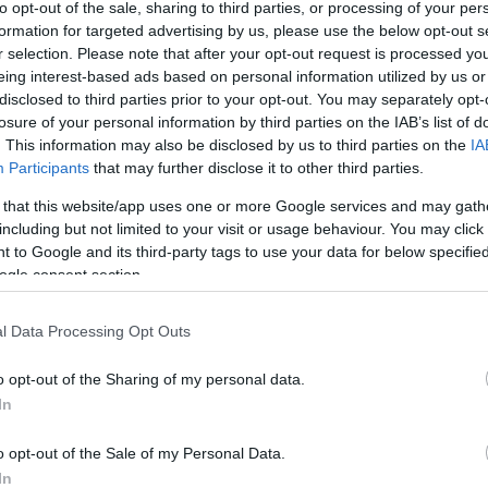
A bejegyzés még nem ért véget! Sőt. »
to opt-out of the sale, sharing to third parties, or processing of your per
formation for targeted advertising by us, please use the below opt-out s
r selection. Please note that after your opt-out request is processed y
eing interest-based ads based on personal information utilized by us or
Tetszik
0
disclosed to third parties prior to your opt-out. You may separately opt-
17
komment
losure of your personal information by third parties on the IAB’s list of
csak nem tudod
. This information may also be disclosed by us to third parties on the
IA
 kattints
!
Címkék:
police
city
haynau
7286
7285
Participants
that may further disclose it to other third parties.
 that this website/app uses one or more Google services and may gath
including but not limited to your visit or usage behaviour. You may click 
 to Google and its third-party tags to use your data for below specifi
ogle consent section.
l Data Processing Opt Outs
o opt-out of the Sharing of my personal data.
In
o opt-out of the Sale of my Personal Data.
In