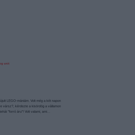
og unit
iújult LEGO-mániám. Volt még a két napon
ire vársz?, kérdezte a kisördög a vállamon
ehát "forró áru"! Volt valami, ami…