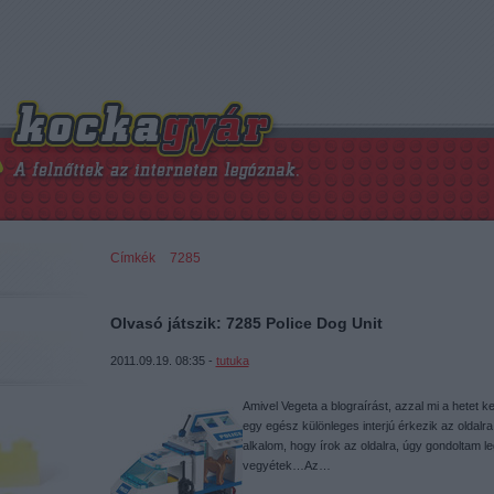
Címkék
»
7285
Olvasó játszik: 7285 Police Dog Unit
2011.09.19. 08:35 -
tutuka
Amivel Vegeta a blograírást, azzal mi a hetet 
egy egész különleges interjú érkezik az oldalra
alkalom, hogy írok az oldalra, úgy gondoltam 
vegyétek…Az…