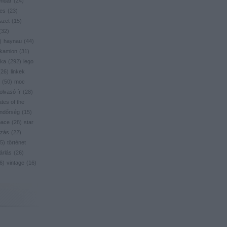
endar
(
24
)
res
(
23
)
szet
(
15
)
(
32
)
)
haynau
(
44
)
kamion
(
31
)
ika
(
292
)
lego
(
26
)
linkek
(
50
)
moc
olvasó ír
(
28
)
ates of the
ndőrség
(
15
)
pace
(
28
)
star
zás
(
22
)
5
)
történet
árlás
(
26
)
6
)
vintage
(
16
)