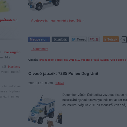
próhirdeted.
A bejegyzés még nem ért véget! Sőt. »
Tetszik
0
18
komment
ed!
Kockagyári
us 14.
)
Címkék:
kritika
lego
police
city
2011
8/10
vegetal
olvasó játszik
7285
police d
s rá!
Kattints
veled! (utolsó
Olvasó játszik: 7285 Police Dog Unit
2011.01.15. 06:30 -
tutuka
1
- ha tudod mi
karsz. Nyilván.
December végén játékboltba vezetett frissen k
gnézni mi ez.
belül lejáró ajándékutalványokból, hát akkor m
csücsülve. Végülis 2011-es modellről van szó, t