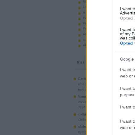
Hiányzó elemek beszerzése
Legoland Németország 2010
I want 
A kastélyok képes története
Advertis
Opted 
Használt legót piacról
Feltörjük a legó ugart
Fehérítsd ki!
I want t
of my P
Az Indiana Jones készletek
was col
apró. hirdetés.
Opted 
Akciók, újdonságok a polcon, nagy
Google 
friss topikok
I want t
web or d
Gerberus:
Mostanra már a Lego is észr
(
2025.06.28. 05:15
)
rést é...
Ahol ni
I want t
hely a klónoknak
purpose
Vonatotkeresek1:
@BorZol: Üdv, hol l
(
2024.11.15. 14:12
)
vonatot venni...
I want 
7897 Passenger Train
(
2020.1
zoltán999:
kockawebshop.hu
Oxford, a dél-koreai klón
I want t
siófoki35:
A platós teherautó szerinte
web or d
(
2020.06.26. 21:25
)
nyergesvonta...