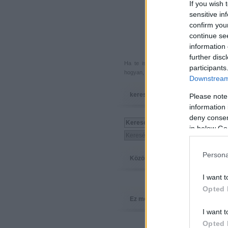
If you wish 
sensitive in
confirm you
continue se
information 
further disc
Ha te is küldenél egy végigjátszást, 
participants
hogyan, hova, mikor, kivel és miért,
akkor
Downstream 
keresés
Please note
information 
deny consent
in below Go
Persona
Közösség
I want t
Opted 
Ez megy
I want t
Opted 