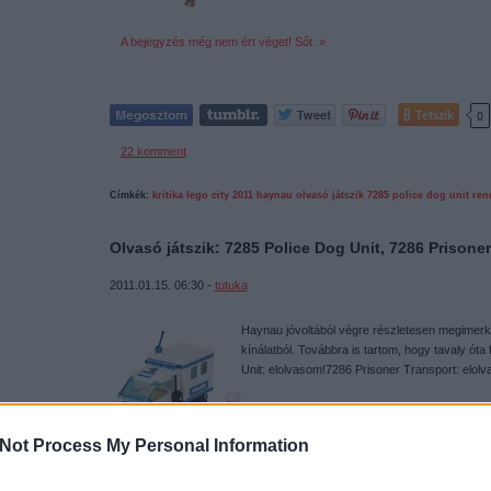
A bejegyzés még nem ért véget! Sőt. »
Tetszik
0
22
komment
Címkék:
kritika
lego
city
2011
haynau
olvasó játszik
7285
police dog unit
ren
Olvasó játszik: 7285 Police Dog Unit, 7286 Prisone
2011.01.15. 06:30 -
tutuka
Haynau jóvoltából végre részletesen megimerke
kínálatból. Továbbra is tartom, hogy tavaly óta 
Unit: elolvasom!7286 Prisoner Transport: elol
Not Process My Personal Information