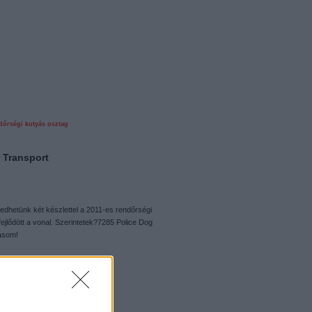
dőrségi kutyás osztag
r Transport
dhetünk két készlettel a 2011-es rendőrségi
fejlődött a vonal. Szerintetek?7285 Police Dog
vasom!