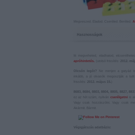
Megveszed. Eladod. Cseréled. Beréled.
A
Hasznosságok
Itt megveheted, eladhatod, elcserélhet
apróhirdetés.
(utolsó frissítés:
2012. máj
Olcsón legót?
Ne menjen a gatyád i
inkább, a jó olvasók megosztják a tutit 
frissítés:
2012. május 15.
)
8683, 8684, 8803, 8804, 8805, 8827, 883
ez az hét szám, nyilván
cserélgetni
is a
Vagy csak hozzászólni. Vagy csak me
Akármit. Bármit.
Végigjátszás adatbázis: