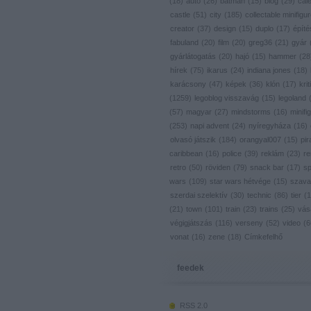
(
18
)
autó
(
26
)
batman
(
15
)
blog
(
29
)
cal
castle
(
51
)
city
(
185
)
collectable minifigu
creator
(
37
)
design
(
15
)
duplo
(
17
)
építé
fabuland
(
20
)
film
(
20
)
greg36
(
21
)
gyár
gyárlátogatás
(
20
)
hajó
(
15
)
hammer
(
28
hírek
(
75
)
ikarus
(
24
)
indiana jones
(
18
)
karácsony
(
47
)
képek
(
36
)
klón
(
17
)
krit
(
1259
)
legoblog visszavág
(
15
)
legoland
(
57
)
magyar
(
27
)
mindstorms
(
16
)
minifig
(
253
)
napi advent
(
24
)
nyíregyháza
(
16
)
olvasó játszik
(
184
)
orangyal007
(
15
)
pir
caribbean
(
16
)
police
(
39
)
reklám
(
23
)
re
retro
(
50
)
röviden
(
79
)
snack bar
(
17
)
s
wars
(
109
)
star wars hétvége
(
15
)
szava
szerdai szelektív
(
30
)
technic
(
86
)
tier
(
1
(
21
)
town
(
101
)
train
(
23
)
trains
(
25
)
vás
végigjátszás
(
116
)
verseny
(
52
)
video
(
6
vonat
(
16
)
zene
(
18
)
Címkefelhő
feedek
RSS 2.0