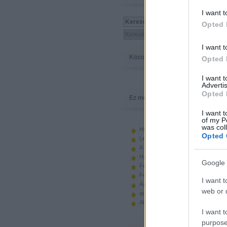
I want t
Opted 
I want t
Közösség
Opted 
I want 
Advertis
Opted 
Ez megy
I want t
of my P
was col
Hiányzó elemek beszerzése
Opted 
Legoland Németország 2010
A kastélyok képes története
Használt legót piacról
Google 
Feltörjük a legó ugart
Fehérítsd ki!
I want t
Az Indiana Jones készletek
web or d
apró. hirdetés.
Akciók, újdonságok a polcon, nagy
I want t
purpose