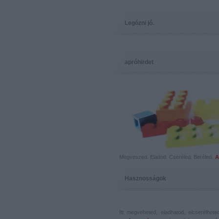
Legózni jó.
apróhirdet
Megveszed. Eladod. Cseréled. Beréled.
A
Hasznosságok
Itt megveheted, eladhatod, elcserélhet