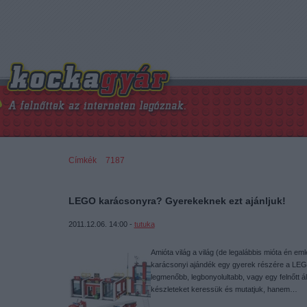
Címkék
»
7187
LEGO karácsonyra? Gyerekeknek ezt ajánljuk!
2011.12.06. 14:00 -
tutuka
Amióta világ a világ (de legalábbis mióta én e
karácsonyi ajándék egy gyerek részére a LEG
legmenőbb, legbonyolultabb, vagy egy felnőtt ál
készleteket keressük és mutatjuk, hanem…