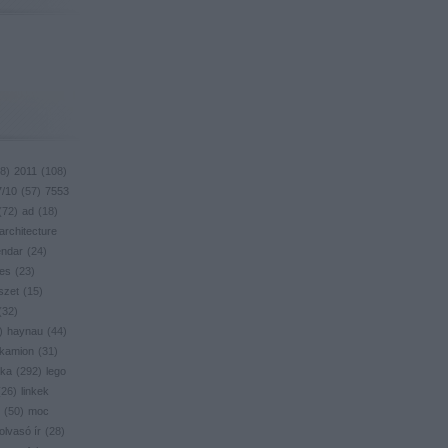
8
)
2011
(
108
)
7/10
(
57
)
7553
(
72
)
ad
(
18
)
architecture
endar
(
24
)
res
(
23
)
szet
(
15
)
(
32
)
)
haynau
(
44
)
kamion
(
31
)
ika
(
292
)
lego
(
26
)
linkek
(
50
)
moc
olvasó ír
(
28
)