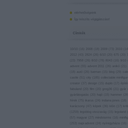
elérhetőségeink
Így készíts végigjátszást!
Címkék
10/10
(
16
)
2008
(
18
)
2009
(
73
)
2010
(
14
2012
(
43
)
2824
(
26
)
6/10
(
20
)
675
(
20
)
(
23
)
7958
(
26
)
8/10
(
78
)
8043
(
16
)
9/10
advent
(
55
)
advent 2011
(
26
)
anikó
(
21
)
(
18
)
autó
(
26
)
batman
(
15
)
blog
(
29
)
cal
castle
(
51
)
city
(
185
)
collectable minifigu
creator
(
37
)
design
(
15
)
duplo
(
17
)
építé
fabuland
(
20
)
film
(
20
)
greg36
(
21
)
gyár
gyárlátogatás
(
20
)
hajó
(
15
)
hammer
(
28
hírek
(
75
)
ikarus
(
24
)
indiana jones
(
18
)
karácsony
(
47
)
képek
(
36
)
klón
(
17
)
krit
(
1259
)
legoblog visszavág
(
15
)
legoland
(
57
)
magyar
(
27
)
mindstorms
(
16
)
minifig
(
253
)
napi advent
(
24
)
nyíregyháza
(
16
)