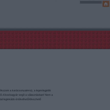
mlékszem a karácsonyaimra), a legeslegjobb
O.A kockagyár segít a választásban! Nem a
tal leginkább értékelhető/élvezhető