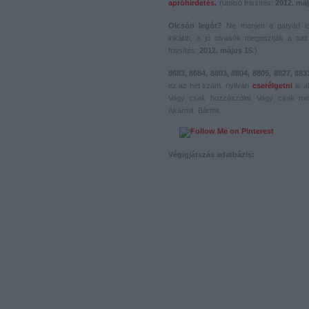
apróhirdetés.
(utolsó frissítés:
2012. máj
Olcsón legót?
Ne menjen a gatyád i
inkább, a jó olvasók megosztják a tutit 
frissítés:
2012. május 15.
)
8683, 8684, 8803, 8804, 8805, 8827, 883
ez az hét szám, nyilván
cserélgetni
is a
Vagy csak hozzászólni. Vagy csak me
Akármit. Bármit.
Végigjátszás adatbázis: