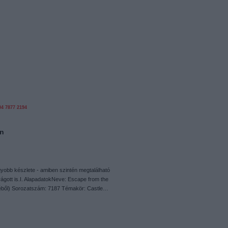
04
7877
2194
on
yobb készlete - amiben szintén megtalálható
erágott is.I. AlapadatokNeve: Escape from the
éből) Sorozatszám: 7187 Témakör: Castle…