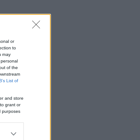
sonal or
ection to
ou may
 personal
out of the
 downstream
B’s List of
er and store
to grant or
ed purposes