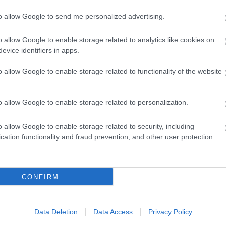
to allow Google to send me personalized advertising.
evette a piaci
o allow Google to enable storage related to analytics like cookies on
ncs LEGO, van
evice identifiers in apps.
ehet most ilyen
o allow Google to enable storage related to functionality of the website
Olvasó játszik:
1.17. 05:23
)
o allow Google to enable storage related to personalization.
m inkább
Végigjátszás:
o allow Google to enable storage related to security, including
cation functionality and fraud prevention, and other user protection.
ct? El lehet
ába 833
blog, és
Fuss el véle!
CONFIRM
meg használtan
zik: 7636
Data Deletion
Data Access
Privacy Policy
szépen a
6. 17:50
)