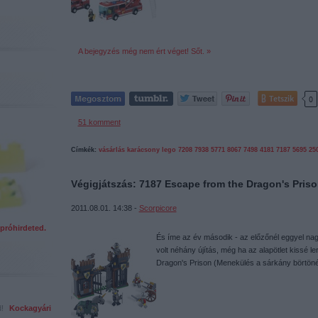
A bejegyzés még nem ért véget! Sőt. »
Tetszik
0
51
komment
Címkék:
vásárlás
karácsony
lego
7208
7938
5771
8067
7498
4181
7187
5695
25
Végigjátszás: 7187 Escape from the Dragon's Pris
2011.08.01. 14:38 -
Scorpicore
próhirdeted.
És íme az év második - az előzőnél eggyel nag
volt néhány újítás, még ha az alapötlet kissé l
Dragon's Prison (Menekülés a sárkány börtön
ed!
Kockagyári