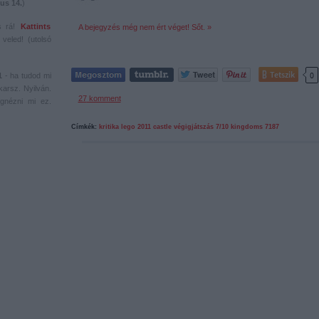
us 14.
)
s rá!
Kattints
A bejegyzés még nem ért véget! Sőt. »
veled! (utolsó
Tetszik
0
1
- ha tudod mi
karsz. Nyilván.
27
komment
gnézni mi ez.
Címkék:
kritika
lego
2011
castle
végigjátszás
7/10
kingdoms
7187