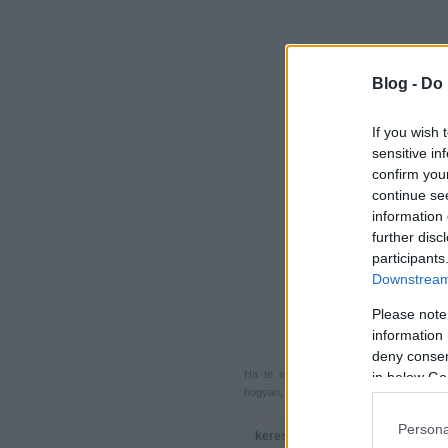
Blog -
Do 
If you wish 
sensitive in
confirm you
continue se
information 
further disc
participants
Downstream 
Please note
information 
deny consent
Ha te is küldenél egy végigjátszást, 
in below Go
hogyan, hova, mikor, kivel és miért,
akkor
Persona
keresés