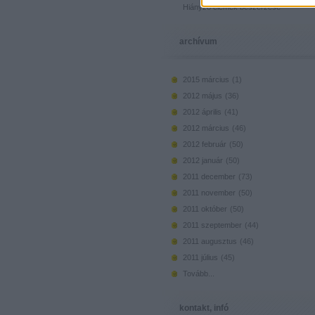
Hiányzó elemek beszerzése
archívum
2015 március
(
1
)
2012 május
(
36
)
2012 április
(
41
)
2012 március
(
46
)
2012 február
(
50
)
2012 január
(
50
)
2011 december
(
73
)
2011 november
(
50
)
2011 október
(
50
)
2011 szeptember
(
44
)
2011 augusztus
(
46
)
2011 július
(
45
)
Tovább
...
kontakt, infó