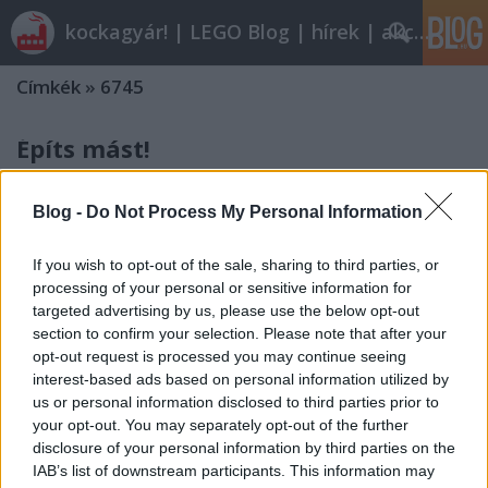
kockagyár! | LEGO Blog | hírek | akciók |
Címkék
»
6745
Építs mást!
Dornbi
•
2010. december 13.
12
Blog -
Do Not Process My Personal Information
Nathanaël Kuipersről már esett szó a blogon. A
Technic autók modularizálásán kívül másik hobbija,
If you wish to opt-out of the sale, sharing to third parties, or
hogy olyan alkotásokat készít, amelyek csak egy
processing of your personal or sensitive information for
készlet kockáiból kirakhatóak. Vagyis, ha szeretnénk
targeted advertising by us, please use the below opt-out
elkészíteni, elég azt az egy dobozt birtokolni, persze
section to confirm your selection. Please note that after your
hiánytalanul. Szerintem…
opt-out request is processed you may continue seeing
interest-based ads based on personal information utilized by
us or personal information disclosed to third parties prior to
Olvasó játszik: 6745 Propeller Power
your opt-out. You may separately opt-out of the further
disclosure of your personal information by third parties on the
tutuka
•
2010. december 10.
8
IAB’s list of downstream participants. This information may