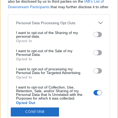
also be disclosed by us to third parties on the
IAB’s List of
Hogy felettébb furcsa dolgot mondjak: szerintem az
Downstream Participants
that may further disclose it to other
éppen kapható legó készletek között az egyik
third parties.
leglegóbb, ha nem éppen a leglegóbb az András
Please note that this website/app uses one or more Google
által értékelt Propeller Power alapmodellje. Kicsi, de
Personal Data Processing Opt Outs
services and may gather and store information including but
rendkívül sokféleképpen újrajátszható doboz. Jövő
not limited to your visit or usage behaviour. You may click to
I want to opt-out of the Sharing of my
héten külön posztban…
personal data.
grant or deny consent to Google and its third-party tags to
Opted In
use your data for below specified purposes in below Google
Mega Bloks: kipróbáltam, nem túl jó
consent section.
I want to opt-out of the Sale of my
Personal Data.
tutuka
•
2010. augusztus 25.
38
Opted In
I want to opt-out of processing my
Korábban két kis kínai készlet apropóján
Personal Data for Targeted Advertising.
foglalkoztunk a klónokkal, több érv elhangzott
Opted In
mellettük pro- és kontra. Pár hónappal ezelőtt
I want to opt-out of Collection, Use,
kezdtem szemezni az egyik drogériában két
Retention, Sale, and/or Sharing of my
nagyobb Mega Bloks készlettel. Furdallt a
Personal Data that Is Unrelated with the
Purposes for which it was collected.
kiváncsiság milyenek lehetnek. A maguk módján
Opted Out
még jól is…
CONFIRM
Google consents