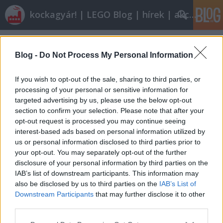
kockagyár! | LEGO Blog | hírek | akciók |
Címkék
»
6655
Blog -
Do Not Process My Personal Information
Ez is legó. Csak még annál is
If you wish to opt-out of the sale, sharing to third parties, or
klasszabb!
processing of your personal or sensitive information for
tutuka
•
2012. január 31.
9
targeted advertising by us, please use the below opt-out
section to confirm your selection. Please note that after your
opt-out request is processed you may continue seeing
Amikor már mindenki mindent legóval próbál
interest-based ads based on personal information utilized by
menővé varázsolni (alighanem ezzel szép lassan
us or personal information disclosed to third parties prior to
eltörve a legó-varázslatot), pontosan akkor kellett
your opt-out. You may separately opt-out of the further
eljönnie annak a két - természetesen lengyel -
disclosure of your personal information by third parties on the
srácnak, akik fogták magukat, és úgy használják a
IAB’s list of downstream participants. This information may
LEGO-t, hogy a végeredmény igazából…
also be disclosed by us to third parties on the
IAB’s List of
Downstream Participants
that may further disclose it to other
Klasszikus autó dzsembori
third parties.
Please note that this website/app uses one or more Google