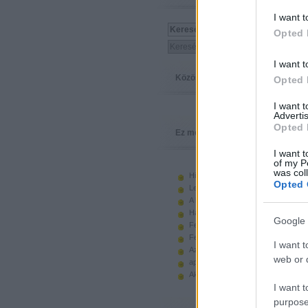
I want t
Opted 
I want t
Közösség
Opted 
I want 
Advertis
Opted 
Ez megy
I want t
of my P
was col
Hiányzó elemek beszerzése
Opted 
Legoland Németország 2010
A kastélyok képes története
Használt legót piacról
Google 
Feltörjük a legó ugart
Fehérítsd ki!
I want t
Az Indiana Jones készletek
web or d
apró. hirdetés.
Akciók, újdonságok a polcon, nagy
I want t
purpose