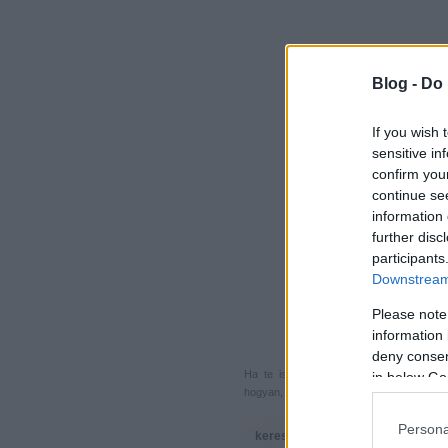
Blog -
Do 
If you wish 
sensitive in
confirm you
continue se
information 
further disc
participants
Downstream 
Please note
information 
deny consent
Ha te is küldenél egy végigjátszást, 
in below Go
hogyan, hova, mikor, kivel és miért,
akkor
Persona
keresés