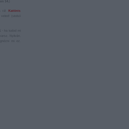
us 14.
)
s rá!
Kattints
veled! (utolsó
1
- ha tudod mi
karsz. Nyilván.
gnézni mi ez.