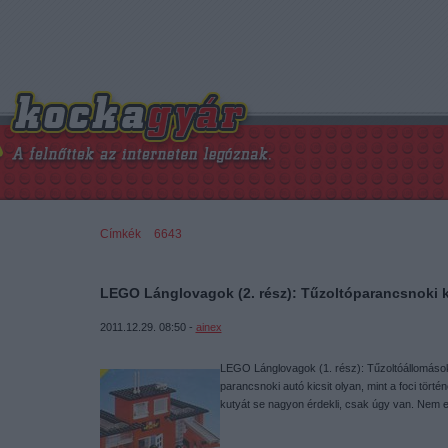
Címkék
»
6643
LEGO Lánglovagok (2. rész): Tűzoltóparancsnoki 
2011.12.29. 08:50 -
ainex
LEGO Lánglovagok (1. rész): Tűzoltóállomások
parancsnoki autó kicsit olyan, mint a foci tört
kutyát se nagyon érdekli, csak úgy van. Nem 