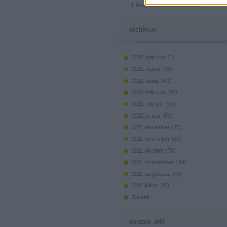
Hiányzó elemek beszerzése
archívum
2015 március
(
1
)
2012 május
(
36
)
2012 április
(
41
)
2012 március
(
46
)
2012 február
(
50
)
2012 január
(
50
)
2011 december
(
73
)
2011 november
(
50
)
2011 október
(
50
)
2011 szeptember
(
44
)
2011 augusztus
(
46
)
2011 július
(
45
)
Tovább
...
kontakt, infó