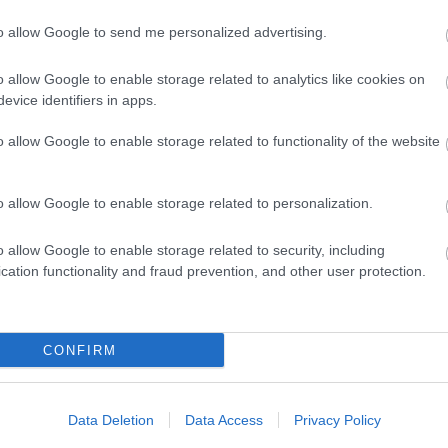
to allow Google to send me personalized advertising.
evette a piaci
o allow Google to enable storage related to analytics like cookies on
ncs LEGO, van
evice identifiers in apps.
ehet most ilyen
o allow Google to enable storage related to functionality of the website
Olvasó játszik:
1.17. 05:23
)
o allow Google to enable storage related to personalization.
m inkább
Végigjátszás:
o allow Google to enable storage related to security, including
cation functionality and fraud prevention, and other user protection.
ct? El lehet
ába 833
blog, és
Fuss el véle!
CONFIRM
meg használtan
zik: 7636
Data Deletion
Data Access
Privacy Policy
szépen a
6. 17:50
)