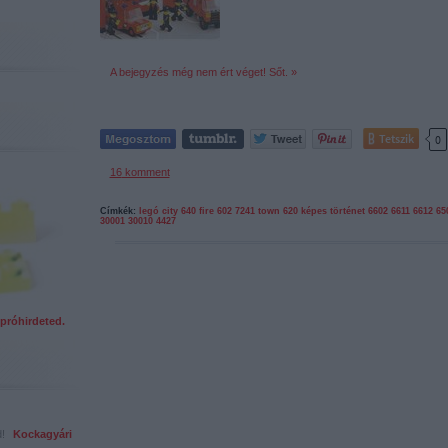
A bejegyzés még nem ért véget! Sőt. »
Tetszik
0
16
komment
Címkék:
legó
city
640
fire
602
7241
town
620
képes történet
6602
6611
6612
65
30001
30010
4427
próhirdeted.
ed!
Kockagyári