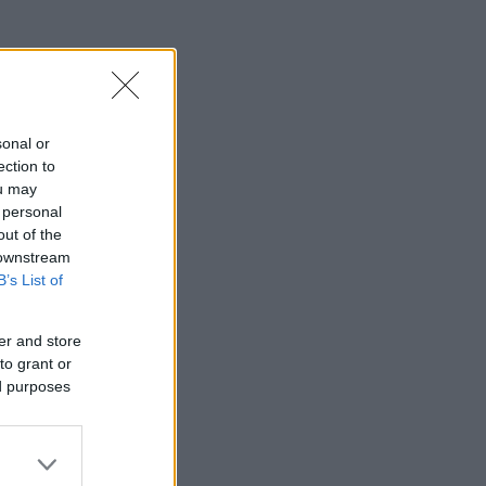
sonal or
ection to
ou may
 personal
out of the
 downstream
B’s List of
er and store
to grant or
ed purposes