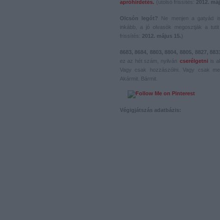
apróhirdetés.
(utolsó frissítés:
2012. máj
Olcsón legót?
Ne menjen a gatyád i
inkább, a jó olvasók megosztják a tutit 
frissítés:
2012. május 15.
)
8683, 8684, 8803, 8804, 8805, 8827, 883
ez az hét szám, nyilván
cserélgetni
is a
Vagy csak hozzászólni. Vagy csak me
Akármit. Bármit.
Végigjátszás adatbázis: