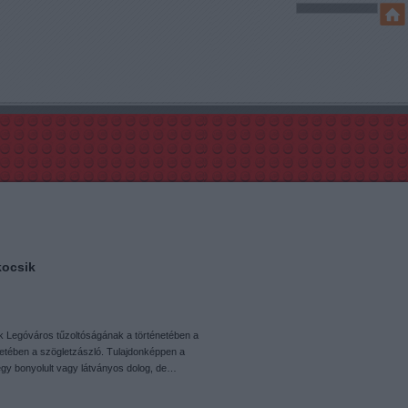
kocsik
 Legóváros tűzoltóságának a történetében a
énetében a szögletzászló. Tulajdonképpen a
egy bonyolult vagy látványos dolog, de…