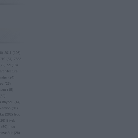
8
)
2011
(
108
)
7/10
(
57
)
7553
(
72
)
ad
(
18
)
architecture
endar
(
24
)
res
(
23
)
szet
(
15
)
(
32
)
)
haynau
(
44
)
kamion
(
31
)
ika
(
292
)
lego
(
26
)
linkek
(
50
)
moc
olvasó ír
(
28
)