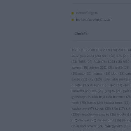
elérhetőségeink
Így készíts végigjátszást!
Címkék
10/10
(
16
)
2008
(
18
)
2009
(
73
)
2010
(
14
2012
(
43
)
2824
(
26
)
6/10
(
20
)
675
(
20
)
(
23
)
7958
(
26
)
8/10
(
78
)
8043
(
16
)
9/10
advent
(
55
)
advent 2011
(
26
)
anikó
(
21
)
(
18
)
autó
(
26
)
batman
(
15
)
blog
(
29
)
cal
castle
(
51
)
city
(
185
)
collectable minifigu
creator
(
37
)
design
(
15
)
duplo
(
17
)
építé
fabuland
(
20
)
film
(
20
)
greg36
(
21
)
gyár
gyárlátogatás
(
20
)
hajó
(
15
)
hammer
(
28
hírek
(
75
)
ikarus
(
24
)
indiana jones
(
18
)
karácsony
(
47
)
képek
(
36
)
klón
(
17
)
krit
(
1259
)
legoblog visszavág
(
15
)
legoland
(
57
)
magyar
(
27
)
mindstorms
(
16
)
minifig
(
253
)
napi advent
(
24
)
nyíregyháza
(
16
)