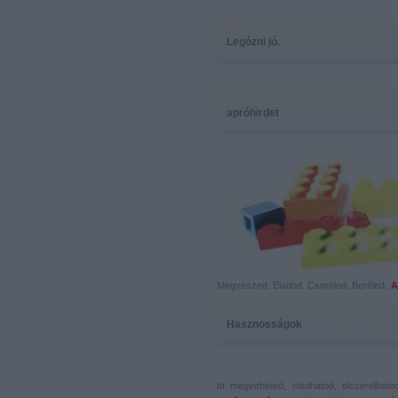
Legózni jó.
apróhirdet
Megveszed. Eladod. Cseréled. Beréled.
A
Hasznosságok
Itt megveheted, eladhatod, elcserélhet