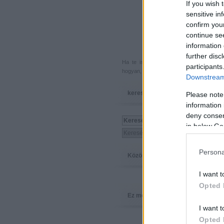
If you wish 
sensitive in
confirm you
continue se
information 
further disc
Ha te is küldenél egy végigjátszást, 
participants
hogyan, hova, mikor, kivel és miért,
akkor
Downstream 
keresés
Please note
information 
deny consent
in below Go
Persona
Közösség
I want t
Opted 
Ez megy
I want t
Opted 