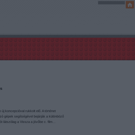
ls
j koncepcióval rukkolt elő. A történet
azó gépek segítségével bejárják a különböző
t látszólag a Vissza a jövőbe c. film…