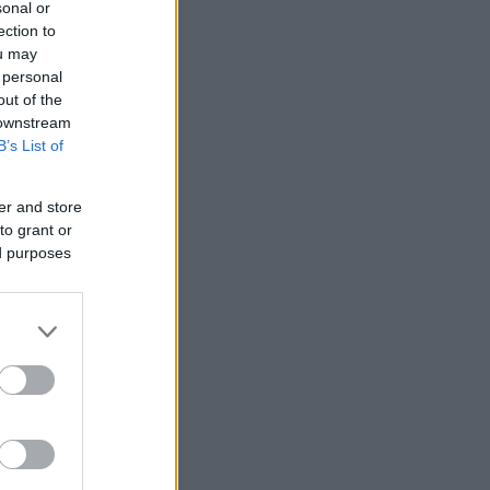
sonal or
ection to
ou may
 personal
out of the
 downstream
B’s List of
er and store
to grant or
ed purposes