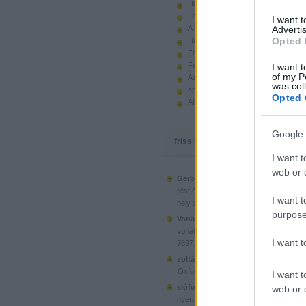
Hiányzó elemek beszerzése
Legoland Németország 2010
I want 
A kastélyok képes története
Advertis
Opted 
Használt legót piacról
Feltörjük a legó ugart
Fehérítsd ki!
I want t
of my P
Az Indiana Jones készletek
was col
apró. hirdetés.
Opted 
Akciók, újdonságok a polcon, nagy
Google 
friss topikok
I want t
web or d
Gerberus:
Mostanra már a Lego is észr
(
2025.06.28. 05:15
)
rést é...
Ahol ni
I want t
hely a klónoknak
purpose
Vonatotkeresek1:
@BorZol: Üdv, hol l
(
2024.11.15. 14:12
)
vonatot venni...
I want 
7897 Passenger Train
(
2020.1
zoltán999:
kockawebshop.hu
Oxford, a dél-koreai klón
I want t
siófoki35:
A platós teherautó szerinte
web or d
(
2020.06.26. 21:25
)
nyergesvonta...