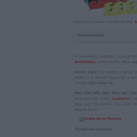
Megveszed. Eladod. Cseréled. Beréled.
A
Hasznosságok
Itt megveheted, eladhatod, elcserélhet
apróhirdetés.
(utolsó frissítés:
2012. máj
Olcsón legót?
Ne menjen a gatyád i
inkább, a jó olvasók megosztják a tutit 
frissítés:
2012. május 15.
)
8683, 8684, 8803, 8804, 8805, 8827, 883
ez az hét szám, nyilván
cserélgetni
is a
Vagy csak hozzászólni. Vagy csak me
Akármit. Bármit.
Végigjátszás adatbázis: