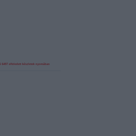
6
6497
elfeledett készletek nyomában