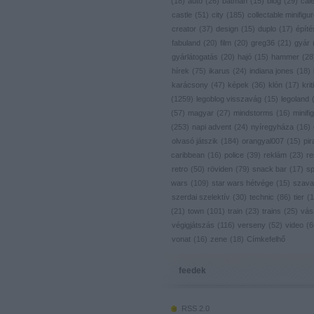
(
18
)
autó
(
26
)
batman
(
15
)
blog
(
29
)
cal
castle
(
51
)
city
(
185
)
collectable minifigu
creator
(
37
)
design
(
15
)
duplo
(
17
)
építé
fabuland
(
20
)
film
(
20
)
greg36
(
21
)
gyár
gyárlátogatás
(
20
)
hajó
(
15
)
hammer
(
28
hírek
(
75
)
ikarus
(
24
)
indiana jones
(
18
)
karácsony
(
47
)
képek
(
36
)
klón
(
17
)
krit
(
1259
)
legoblog visszavág
(
15
)
legoland
(
57
)
magyar
(
27
)
mindstorms
(
16
)
minifig
(
253
)
napi advent
(
24
)
nyíregyháza
(
16
)
olvasó játszik
(
184
)
orangyal007
(
15
)
pir
caribbean
(
16
)
police
(
39
)
reklám
(
23
)
re
retro
(
50
)
röviden
(
79
)
snack bar
(
17
)
s
wars
(
109
)
star wars hétvége
(
15
)
szava
szerdai szelektív
(
30
)
technic
(
86
)
tier
(
1
(
21
)
town
(
101
)
train
(
23
)
trains
(
25
)
vás
végigjátszás
(
116
)
verseny
(
52
)
video
(
6
vonat
(
16
)
zene
(
18
)
Címkefelhő
feedek
RSS 2.0