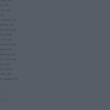
endar
(
24
)
res
(
23
)
szet
(
15
)
(
32
)
)
haynau
(
44
)
kamion
(
31
)
ika
(
292
)
lego
(
26
)
linkek
(
50
)
moc
olvasó ír
(
28
)
ates of the
ndőrség
(
15
)
pace
(
28
)
star
zás
(
22
)
5
)
történet
árlás
(
26
)
6
)
vintage
(
16
)