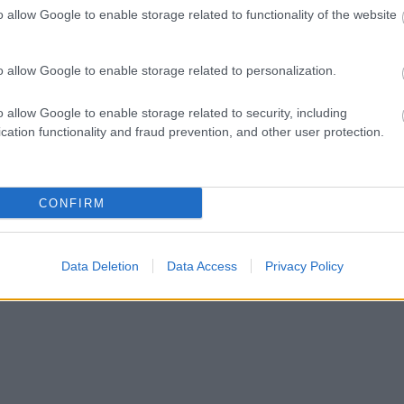
o allow Google to enable storage related to functionality of the website
ct? El lehet
ába 833
blog, és
o allow Google to enable storage related to personalization.
Fuss el véle!
meg használtan
o allow Google to enable storage related to security, including
zik: 7636
cation functionality and fraud prevention, and other user protection.
szépen a
6. 17:50
)
CONFIRM
Data Deletion
Data Access
Privacy Policy