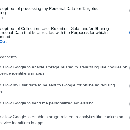
to opt-out of processing my Personal Data for Targeted
ing.
In
o opt-out of Collection, Use, Retention, Sale, and/or Sharing
ersonal Data that Is Unrelated with the Purposes for which it
lected.
Out
szerű árak
consents
o allow Google to enable storage related to advertising like cookies on
evice identifiers in apps.
evette a piaci
ncs LEGO, van
o allow my user data to be sent to Google for online advertising
s.
ehet most ilyen
Olvasó játszik:
to allow Google to send me personalized advertising.
1.17. 05:23
)
o allow Google to enable storage related to analytics like cookies on
m inkább
evice identifiers in apps.
Végigjátszás: