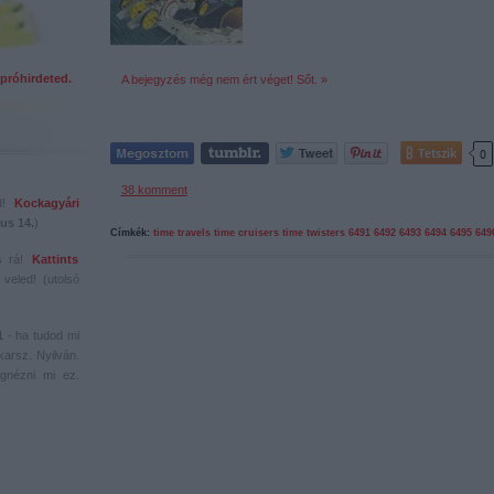
próhirdeted.
A bejegyzés még nem ért véget! Sőt. »
Tetszik
0
38
komment
ed!
Kockagyári
us 14.
)
Címkék:
time travels
time cruisers
time twisters
6491
6492
6493
6494
6495
649
s rá!
Kattints
veled! (utolsó
1
- ha tudod mi
karsz. Nyilván.
gnézni mi ez.