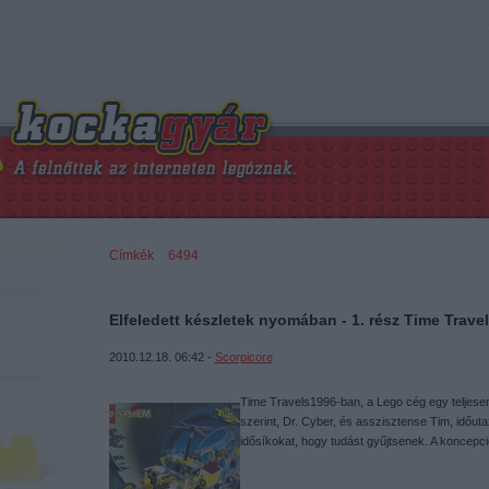
Címkék
»
6494
Elfeledett készletek nyomában - 1. rész Time Trave
2010.12.18. 06:42 -
Scorpicore
Time Travels1996-ban, a Lego cég egy teljesen ú
szerint, Dr. Cyber, és asszisztense Tim, időut
idősíkokat, hogy tudást gyűjtsenek. A koncepció