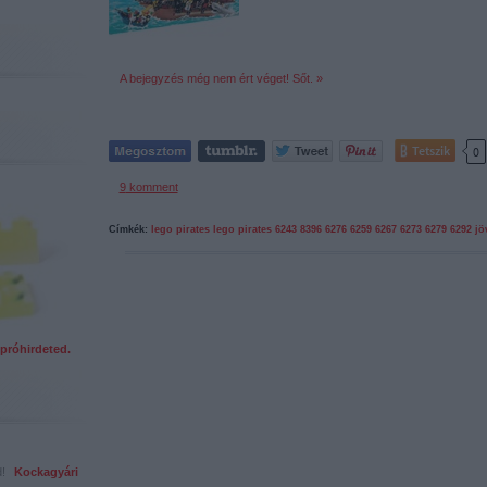
A bejegyzés még nem ért véget! Sőt. »
Tetszik
0
9
komment
Címkék:
lego
pirates
lego pirates
6243
8396
6276
6259
6267
6273
6279
6292
jö
próhirdeted.
ed!
Kockagyári