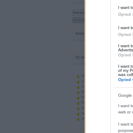
I want t
Opted 
I want t
Közösség
Opted 
I want 
Advertis
Opted 
Ez megy
I want t
of my P
was col
Hiányzó elemek beszerzése
Opted 
Legoland Németország 2010
A kastélyok képes története
Használt legót piacról
Google 
Feltörjük a legó ugart
Fehérítsd ki!
I want t
Az Indiana Jones készletek
web or d
apró. hirdetés.
Akciók, újdonságok a polcon, nagy
I want t
purpose