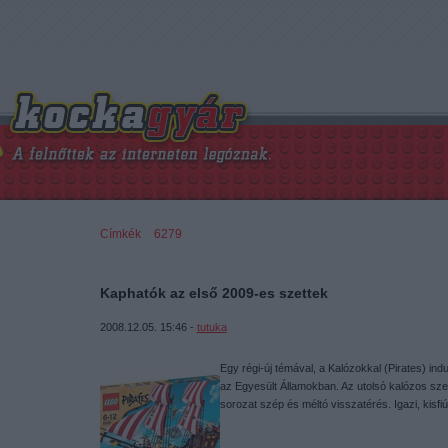
Címkék
»
6279
Kaphatók az első 2009-es szettek
2008.12.05. 15:46 -
tutuka
Egy régi-új témával, a Kalózokkal (Pirates) ind
az Egyesült Államokban. Az utolsó kalózos sze
sorozat szép és méltó visszatérés. Igazi, kis