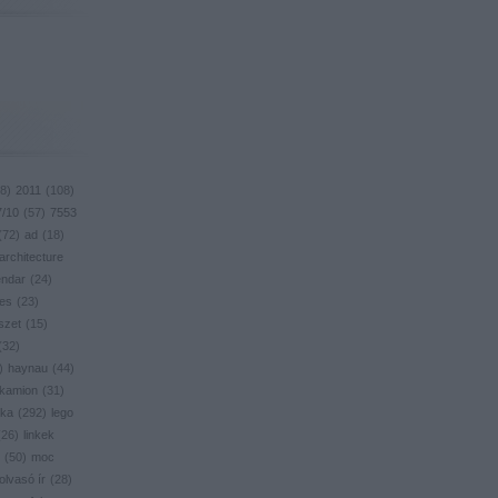
8
)
2011
(
108
)
7/10
(
57
)
7553
(
72
)
ad
(
18
)
architecture
endar
(
24
)
res
(
23
)
szet
(
15
)
(
32
)
)
haynau
(
44
)
kamion
(
31
)
ika
(
292
)
lego
(
26
)
linkek
(
50
)
moc
olvasó ír
(
28
)