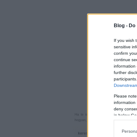
Blog -
Do 
If you wish 
sensitive in
confirm you
continue se
information 
further disc
participants
Downstream 
Please note
information 
deny consent
Ha te is küldenél egy végigjátszást, 
in below Go
hogyan, hova, mikor, kivel és miért,
akkor
Persona
keresés