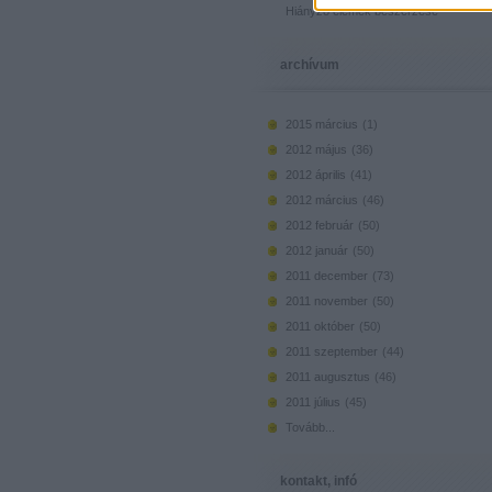
Hiányzó elemek beszerzése
archívum
2015 március
(
1
)
2012 május
(
36
)
2012 április
(
41
)
2012 március
(
46
)
2012 február
(
50
)
2012 január
(
50
)
2011 december
(
73
)
2011 november
(
50
)
2011 október
(
50
)
2011 szeptember
(
44
)
2011 augusztus
(
46
)
2011 július
(
45
)
Tovább
...
kontakt, infó