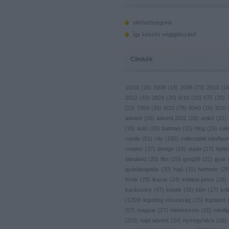
elérhetőségeink
Így készíts végigjátszást!
Címkék
10/10
(
16
)
2008
(
18
)
2009
(
73
)
2010
(
14
2012
(
43
)
2824
(
26
)
6/10
(
20
)
675
(
20
)
(
23
)
7958
(
26
)
8/10
(
78
)
8043
(
16
)
9/10
advent
(
55
)
advent 2011
(
26
)
anikó
(
21
)
(
18
)
autó
(
26
)
batman
(
15
)
blog
(
29
)
cal
castle
(
51
)
city
(
185
)
collectable minifigu
creator
(
37
)
design
(
15
)
duplo
(
17
)
építé
fabuland
(
20
)
film
(
20
)
greg36
(
21
)
gyár
gyárlátogatás
(
20
)
hajó
(
15
)
hammer
(
28
hírek
(
75
)
ikarus
(
24
)
indiana jones
(
18
)
karácsony
(
47
)
képek
(
36
)
klón
(
17
)
krit
(
1259
)
legoblog visszavág
(
15
)
legoland
(
57
)
magyar
(
27
)
mindstorms
(
16
)
minifig
(
253
)
napi advent
(
24
)
nyíregyháza
(
16
)