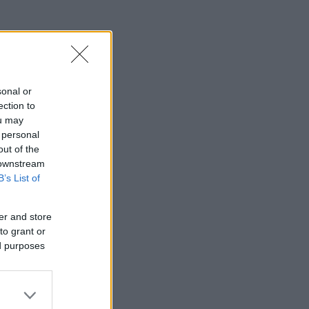
sonal or
ection to
ou may
 personal
out of the
 downstream
B’s List of
er and store
to grant or
ed purposes