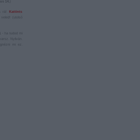
us 14.
)
s rá!
Kattints
veled! (utolsó
1
- ha tudod mi
karsz. Nyilván.
gnézni mi ez.