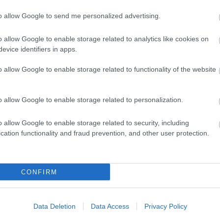
to allow Google to send me personalized advertising.
evette a piaci
o allow Google to enable storage related to analytics like cookies on
ncs LEGO, van
evice identifiers in apps.
ehet most ilyen
o allow Google to enable storage related to functionality of the website
Olvasó játszik:
1.17. 05:23
)
o allow Google to enable storage related to personalization.
m inkább
Végigjátszás:
o allow Google to enable storage related to security, including
cation functionality and fraud prevention, and other user protection.
ct? El lehet
ába 833
blog, és
Fuss el véle!
CONFIRM
meg használtan
zik: 7636
Data Deletion
Data Access
Privacy Policy
szépen a
6. 17:50
)