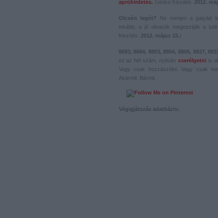
apróhirdetés.
(utolsó frissítés:
2012. máj
Olcsón legót?
Ne menjen a gatyád i
inkább, a jó olvasók megosztják a tutit 
frissítés:
2012. május 15.
)
8683, 8684, 8803, 8804, 8805, 8827, 883
ez az hét szám, nyilván
cserélgetni
is a
Vagy csak hozzászólni. Vagy csak me
Akármit. Bármit.
Végigjátszás adatbázis: