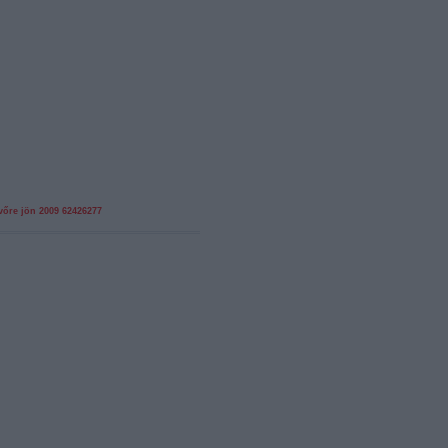
vőre jön 2009
62426277