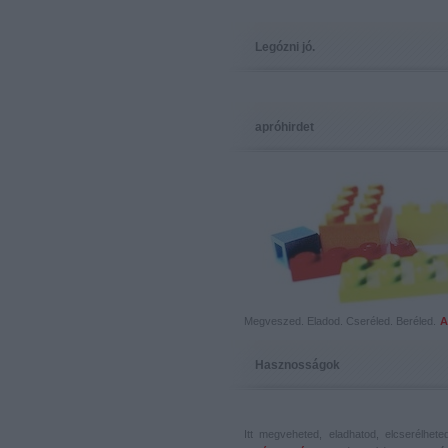
Legózni jó.
apróhirdet
Megveszed. Eladod. Cseréled. Beréled.
A
Hasznosságok
Itt megveheted, eladhatod, elcserélhet