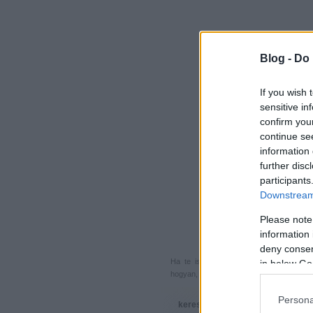
Blog -
Do 
If you wish 
sensitive in
confirm you
continue se
information 
further disc
participants
Downstream 
Please note
information 
deny consent
Ha te is küldenél egy végigjátszást, 
in below Go
hogyan, hova, mikor, kivel és miért,
akkor
Persona
keresés