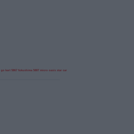
go kart
5867
fukushima
5887
micro oasis
star cars