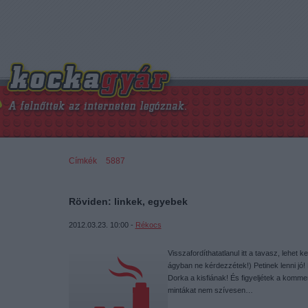
Címkék
»
5887
Röviden: linkek, egyebek
2012.03.23. 10:00 -
Rékocs
Visszafordíthatatlanul itt a tavasz, lehet 
ágyban ne kérdezzétek!) Petinek lenni jó!
Dorka a kisfiának! És figyeljétek a kommen
mintákat nem szívesen…