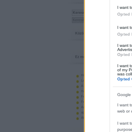
I want t
Opted 
I want t
Közösség
Opted 
I want 
Advertis
Opted 
Ez megy
I want t
of my P
was col
Hiányzó elemek beszerzése
Opted 
Legoland Németország 2010
A kastélyok képes története
Használt legót piacról
Google 
Feltörjük a legó ugart
Fehérítsd ki!
I want t
Az Indiana Jones készletek
web or d
apró. hirdetés.
Akciók, újdonságok a polcon, nagy
I want t
purpose