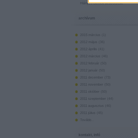
Hiányzó elemek beszerzése
archívum
2015 március
(
1
)
2012 május
(
36
)
2012 április
(
41
)
2012 március
(
46
)
2012 február
(
50
)
2012 január
(
50
)
2011 december
(
73
)
2011 november
(
50
)
2011 október
(
50
)
2011 szeptember
(
44
)
2011 augusztus
(
46
)
2011 július
(
45
)
Tovább
...
kontakt, infó