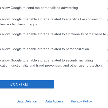
to allow Google to send me personalized advertising.
evette a piaci
o allow Google to enable storage related to analytics like cookies on
ncs LEGO, van
evice identifiers in apps.
ehet most ilyen
o allow Google to enable storage related to functionality of the website
Olvasó játszik:
1.17. 05:23
)
o allow Google to enable storage related to personalization.
m inkább
Végigjátszás:
o allow Google to enable storage related to security, including
cation functionality and fraud prevention, and other user protection.
ct? El lehet
ába 833
blog, és
Fuss el véle!
CONFIRM
meg használtan
zik: 7636
Data Deletion
Data Access
Privacy Policy
szépen a
6. 17:50
)