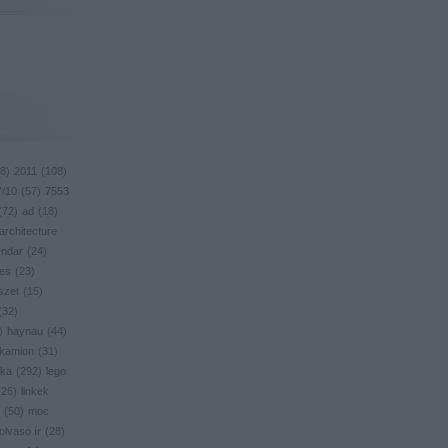
8
)
2011
(
108
)
7/10
(
57
)
7553
(
72
)
ad
(
18
)
architecture
endar
(
24
)
res
(
23
)
szet
(
15
)
(
32
)
)
haynau
(
44
)
kamion
(
31
)
ika
(
292
)
lego
(
26
)
linkek
(
50
)
moc
olvasó ír
(
28
)