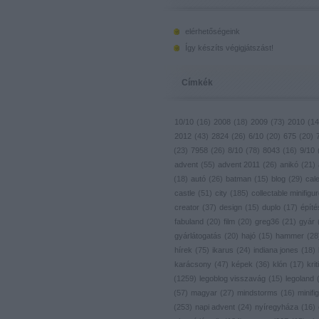
elérhetőségeink
Így készíts végigjátszást!
Címkék
10/10
(
16
)
2008
(
18
)
2009
(
73
)
2010
(
14
2012
(
43
)
2824
(
26
)
6/10
(
20
)
675
(
20
)
(
23
)
7958
(
26
)
8/10
(
78
)
8043
(
16
)
9/10
advent
(
55
)
advent 2011
(
26
)
anikó
(
21
)
(
18
)
autó
(
26
)
batman
(
15
)
blog
(
29
)
cal
castle
(
51
)
city
(
185
)
collectable minifigu
creator
(
37
)
design
(
15
)
duplo
(
17
)
építé
fabuland
(
20
)
film
(
20
)
greg36
(
21
)
gyár
gyárlátogatás
(
20
)
hajó
(
15
)
hammer
(
28
hírek
(
75
)
ikarus
(
24
)
indiana jones
(
18
)
karácsony
(
47
)
képek
(
36
)
klón
(
17
)
krit
(
1259
)
legoblog visszavág
(
15
)
legoland
(
57
)
magyar
(
27
)
mindstorms
(
16
)
minifig
(
253
)
napi advent
(
24
)
nyíregyháza
(
16
)