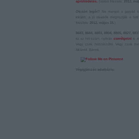
apróhirdetés.
(utolsó frissítés:
2012. máj
Olcsón legót?
Ne menjen a gatyád i
inkább, a jó olvasók megosztják a tutit 
frissítés:
2012. május 15.
)
8683, 8684, 8803, 8804, 8805, 8827, 883
ez az hét szám, nyilván
cserélgetni
is a
Vagy csak hozzászólni. Vagy csak me
Akármit. Bármit.
Végigjátszás adatbázis: