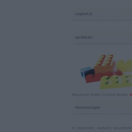
Legózni jó.
apróhirdet
Megveszed. Eladod. Cseréled. Beréled.
A
Hasznosságok
Itt megveheted, eladhatod, elcserélhet