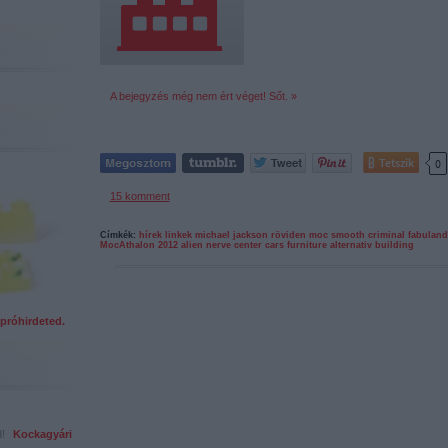
A bejegyzés még nem ért véget! Sőt. »
Tetszik
0
15
komment
Címkék:
hírek
linkek
michael jackson
röviden
moc
smooth criminal
fabuland
MocAthalon 2012
alien nerve center
cars furniture
alternativ building
próhirdeted.
ed!
Kockagyári