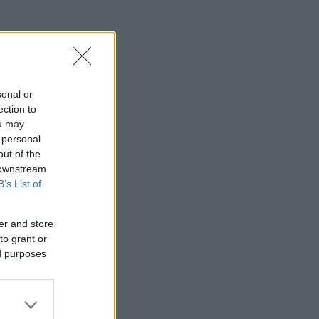
sonal or
ection to
ou may
 personal
out of the
 downstream
B’s List of
er and store
to grant or
ed purposes