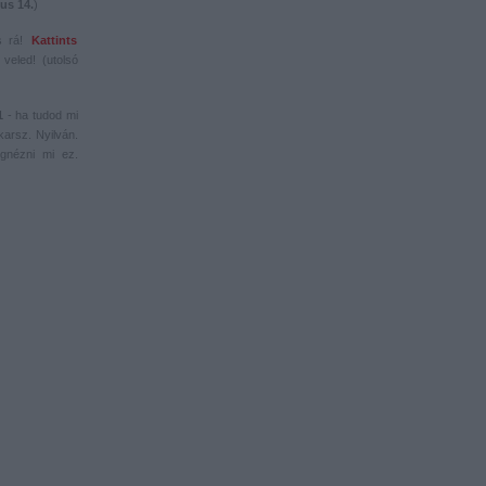
us 14.
)
s rá!
Kattints
veled! (utolsó
1
- ha tudod mi
karsz. Nyilván.
gnézni mi ez.