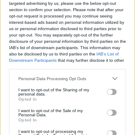
targeted advertising by us, please use the below opt-out
I. AlapadatokNeve: Captain's Cabin (A kapitány
section to confirm your selection. Please note that after your
kabinja)Sorozatszám: 4191Témakör: Pirates of the
opt-out request is processed you may continue seeing
CaribbeanAltéma: -Kiadás éve: 2011Kockaszám:
interest-based ads based on personal information utilized by
94Minifig: 3Ára: kb. 3000, (+ tengeren túli szállítás)-
us or personal information disclosed to third parties prior to
Ft-tól 4500,- Ft-igII. Mi van a dobozban?A doboz -
your opt-out. You may separately opt-out of the further
meglepő módon - egyáltalán…
disclosure of your personal information by third parties on the
IAB’s list of downstream participants. This information may
Olvasó játszik: 4191 Captain's Cabin
also be disclosed by us to third parties on the
IAB’s List of
Downstream Participants
that may further disclose it to other
tutuka
•
2011. május 12.
0
third parties.
Please note that this website/app uses one or more Google
Personal Data Processing Opt Outs
Na, kérem! Dön dödödödön dödödödönn
services and may gather and store information including but
dödödödödödödödödö.... izé... Szóval, végre
not limited to your visit or usage behaviour. You may click to
I want to opt-out of the Sharing of my
valahára eljutottak ide is a sokak által hőn áhított
personal data.
grant or deny consent to Google and its third-party tags to
Opted In
Karib tenger kalózai készletek is. Mivel nekem több
use your data for below specified purposes in below Google
szempontból is fontos mind a film, mind a LEGO
consent section.
I want to opt-out of the Sale of my
verziója, így amint erről hírt…
Personal Data.
Opted In
Olvasó játszik: 4191 Captain's Cabin
I want to opt-out of processing my