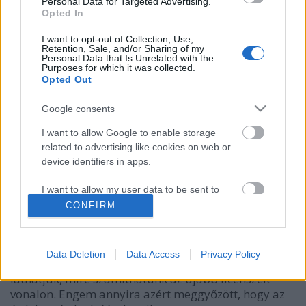
Personal Data for Targeted Advertising.
tutuka
•
2011. május 12.
0
Opted In
I want to opt-out of Collection, Use,
Jack Sparrow belépője I. AlapadatokNeve: A
Retention, Sale, and/or Sharing of my
Personal Data that Is Unrelated with the
kapitány fülkéje (The Captain’s Cabin)Témakör: A
Purposes for which it was collected.
Karib tenger kalózai (Pirates Of The
Opted Out
Caribbean)Kiadás
éve: 2011Kockaszám: 83dbMinifig: 3dbSúly:
Google consents
118gÁra: 3610Ft (Legoáruház)II. Mi van a dobozban?
I want to allow Google to enable storage
Ami…
related to advertising like cookies on web or
device identifiers in apps.
Végre képek: Karib-tenger kalózai
I want to allow my user data to be sent to
tutuka
•
2011. február 02.
70
Google for online advertising purposes.
CONFIRM
Ostoba poénnal kezdhetem úgy, hogy az MTV
I want to allow Google to send me
personalized advertising.
jóvoltából már nem kell Jack Sparrow kapitány
Data Deletion
Data Access
Privacy Policy
képeivel kalózkodnunk, végre remek minőségben
I want to allow Google to enable storage
láthatjuk, mire számíthatunk az újabb licenszelt
related to analytics like cookies on web or
vonalon. Engem annyira azért meggyőzött, hogy az
device identifiers in apps.