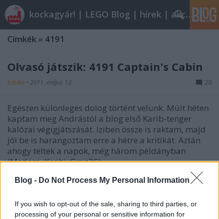
kockagyár! | LEGO Blog | hírek | akciók |
Címkék
»
4191
Olvasó játszik: 4191 Captain's Cabin
tutuka
•
2011. május 12.
20
Egészen különleges dolog történt velünk. Múlt héten
kaptam meg Andrástól a blog első Karib-tenger
kalózai végigjátszását. Iziben össze is raktam, majd
jól be is harangoztam erre a hétre a kritikát. Aztán
ahogy teltek a napok, még három példányban
(Medoro, Keahi, Greg36)…
Blog -
Do Not Process My Personal Information
Olvasó játszik: 4191 Captain's Cabin
tutuka
•
2011. május 12.
0
If you wish to opt-out of the sale, sharing to third parties, or
processing of your personal or sensitive information for