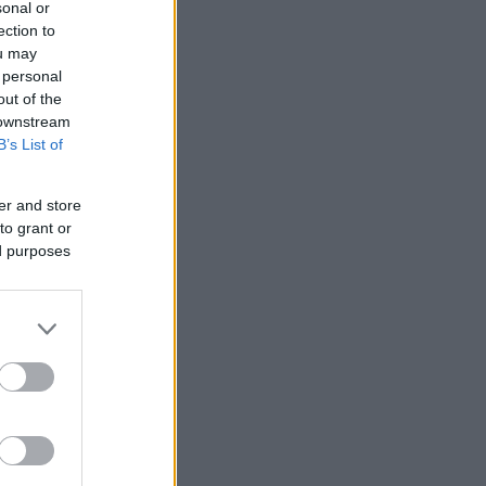
sonal or
ection to
ou may
 personal
out of the
 downstream
B’s List of
er and store
to grant or
ed purposes