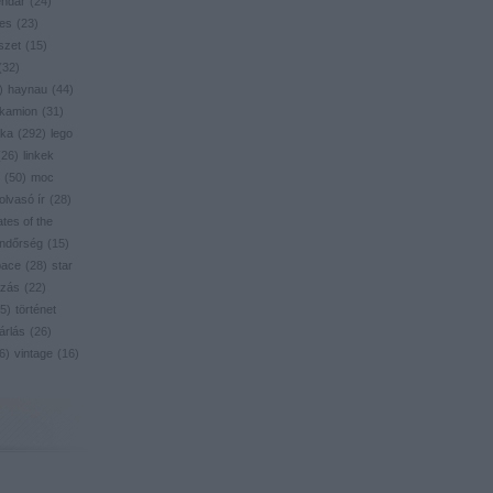
endar
(
24
)
res
(
23
)
szet
(
15
)
(
32
)
)
haynau
(
44
)
kamion
(
31
)
ika
(
292
)
lego
(
26
)
linkek
(
50
)
moc
olvasó ír
(
28
)
ates of the
ndőrség
(
15
)
pace
(
28
)
star
zás
(
22
)
5
)
történet
árlás
(
26
)
6
)
vintage
(
16
)