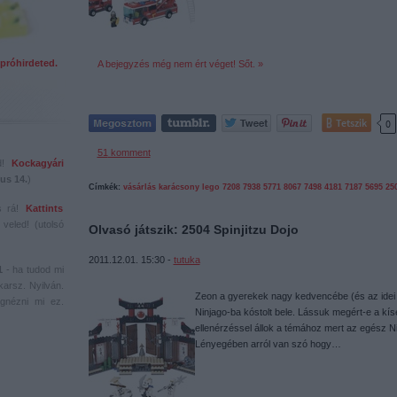
próhirdeted.
A bejegyzés még nem ért véget! Sőt. »
Tetszik
0
51
komment
ed!
Kockagyári
us 14.
)
Címkék:
vásárlás
karácsony
lego
7208
7938
5771
8067
7498
4181
7187
5695
25
s rá!
Kattints
veled! (utolsó
Olvasó játszik: 2504 Spinjitzu Dojo
2011.12.01. 15:30 -
tutuka
1
- ha tudod mi
karsz. Nyilván.
Zeon a gyerekek nagy kedvencébe (és az idei 
gnézni mi ez.
Ninjago-ba kóstolt bele. Lássuk megért-e a kís
ellenérzéssel állok a témához mert az egész Ni
Lényegében arról van szó hogy…