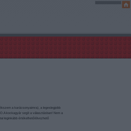
mlékszem a karácsonyaimra), a legeslegjobb
O.A kockagyár segít a választásban! Nem a
tal leginkább értékelhető/élvezhető