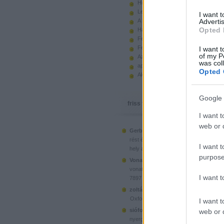
Hiányzó elemek beszerzése
Legoland Németország 2010
I want 
A kastélyok képes története
Advertis
Opted 
Használt legót piacról
Feltörjük a legó ugart
Fehérítsd ki!
I want t
of my P
Az Indiana Jones készletek
was col
apró. hirdetés.
Opted 
Akciók, újdonságok a polcon, nagy
Google 
friss topikok
I want t
web or d
Gerberus:
Mostanra már a Lego is észr
(
2025.06.28. 05:15
)
rést é...
Ahol ni
I want t
hely a klónoknak
purpose
Vonatotkeresek1:
@BorZol: Üdv, hol l
(
2024.11.15. 14:12
)
vonatot venni...
I want 
7897 Passenger Train
(
2020.1
zoltán999:
kockawebshop.hu
Oxford, a dél-koreai klón
I want t
siófoki35:
A platós teherautó szerinte
web or d
(
2020.06.26. 21:25
)
nyergesvonta...