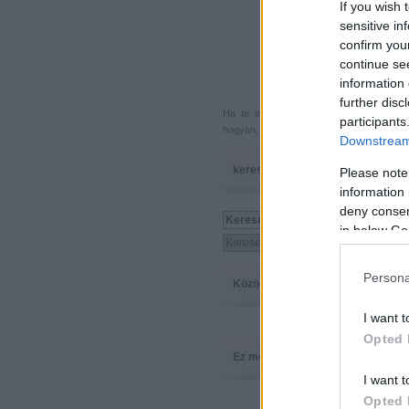
If you wish 
sensitive in
confirm you
continue se
information 
further disc
Ha te is küldenél egy végigjátszást, 
participants
hogyan, hova, mikor, kivel és miért,
akkor
Downstream 
keresés
Please note
information 
deny consent
in below Go
Persona
Közösség
I want t
Opted 
Ez megy
I want t
Opted 