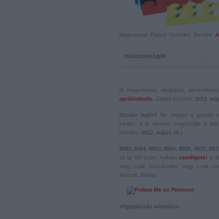
Megveszed. Eladod. Cseréled. Beréled.
A
Hasznosságok
Itt megveheted, eladhatod, elcserélhet
apróhirdetés.
(utolsó frissítés:
2012. máj
Olcsón legót?
Ne menjen a gatyád i
inkább, a jó olvasók megosztják a tutit 
frissítés:
2012. május 15.
)
8683, 8684, 8803, 8804, 8805, 8827, 883
ez az hét szám, nyilván
cserélgetni
is a
Vagy csak hozzászólni. Vagy csak me
Akármit. Bármit.
Végigjátszás adatbázis: