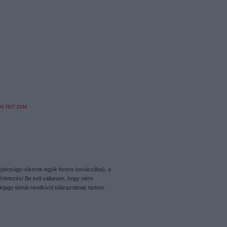
04
7877
2194
pénzügyi sikerek egyik fontos kovácsába), a
érletezés! Be kell vallanom, hogy némi
njago témát rendkívül túlárazottnak tartom.