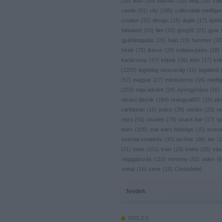
(
18
)
autó
(
26
)
batman
(
15
)
blog
(
29
)
cal
castle
(
51
)
city
(
185
)
collectable minifigu
creator
(
37
)
design
(
15
)
duplo
(
17
)
építé
fabuland
(
20
)
film
(
20
)
greg36
(
21
)
gyár
gyárlátogatás
(
20
)
hajó
(
15
)
hammer
(
28
hírek
(
75
)
ikarus
(
24
)
indiana jones
(
18
)
karácsony
(
47
)
képek
(
36
)
klón
(
17
)
krit
(
1259
)
legoblog visszavág
(
15
)
legoland
(
57
)
magyar
(
27
)
mindstorms
(
16
)
minifig
(
253
)
napi advent
(
24
)
nyíregyháza
(
16
)
olvasó játszik
(
184
)
orangyal007
(
15
)
pir
caribbean
(
16
)
police
(
39
)
reklám
(
23
)
re
retro
(
50
)
röviden
(
79
)
snack bar
(
17
)
s
wars
(
109
)
star wars hétvége
(
15
)
szava
szerdai szelektív
(
30
)
technic
(
86
)
tier
(
1
(
21
)
town
(
101
)
train
(
23
)
trains
(
25
)
vás
végigjátszás
(
116
)
verseny
(
52
)
video
(
6
vonat
(
16
)
zene
(
18
)
Címkefelhő
feedek
RSS 2.0