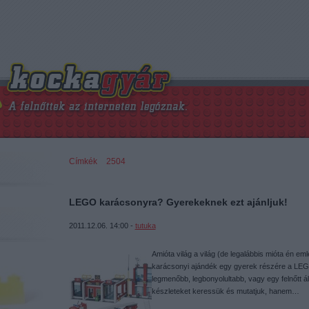
Címkék
»
2504
LEGO karácsonyra? Gyerekeknek ezt ajánljuk!
2011.12.06. 14:00 -
tutuka
Amióta világ a világ (de legalábbis mióta én e
karácsonyi ajándék egy gyerek részére a LEG
legmenőbb, legbonyolultabb, vagy egy felnőtt ál
készleteket keressük és mutatjuk, hanem…