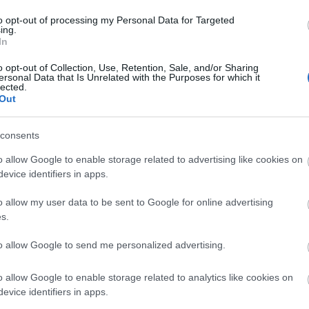
to opt-out of processing my Personal Data for Targeted
ing.
In
o opt-out of Collection, Use, Retention, Sale, and/or Sharing
ersonal Data that Is Unrelated with the Purposes for which it
lected.
Out
szerű árak
consents
o allow Google to enable storage related to advertising like cookies on
evice identifiers in apps.
evette a piaci
ncs LEGO, van
o allow my user data to be sent to Google for online advertising
s.
ehet most ilyen
Olvasó játszik:
to allow Google to send me personalized advertising.
1.17. 05:23
)
o allow Google to enable storage related to analytics like cookies on
m inkább
evice identifiers in apps.
Végigjátszás: