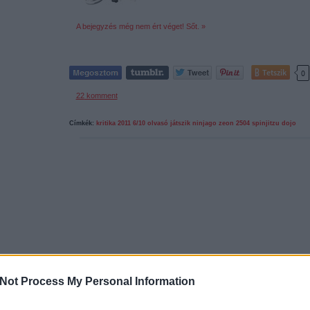
A bejegyzés még nem ért véget! Sőt. »
Tetszik
0
22
komment
Címkék:
kritika
2011
6/10
olvasó játszik
ninjago
zeon
2504
spinjitzu dojo
Not Process My Personal Information