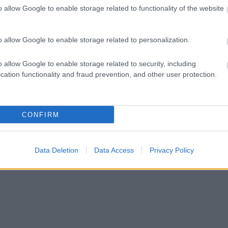
o allow Google to enable storage related to functionality of the website
ct? El lehet
ába 833
blog, és
o allow Google to enable storage related to personalization.
Fuss el véle!
meg használtan
o allow Google to enable storage related to security, including
zik: 7636
cation functionality and fraud prevention, and other user protection.
szépen a
6. 17:50
)
CONFIRM
Data Deletion
Data Access
Privacy Policy