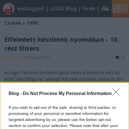
kockagyár! | LEGO Blog | hírek | akciók |
Címkék
»
1999
Elfeledett készletek nyomában - 10.
rész Slizers
Scorpicore
•
2012. április 01.
12
A Lego Technic berkein belül nem a Bionicle volt az
első "akciófigura" jellegű készlet sorozat, noha ez ért
el nagyobb sikereket, és 9 évig kitartott. Nem sokkal
a Bionicle előtt, az első ilyen akciófigura koncepció a
Blog -
Do Not Process My Personal Information
Slizer, avagy hazánkban Hajítóprofik voltak. A
hajítóprofik…
If you wish to opt-out of the sale, sharing to third parties, or
processing of your personal or sensitive information for
targeted advertising by us, please use the below opt-out
section to confirm your selection. Please note that after your