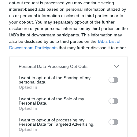
opt-out request is processed you may continue seeing
interest-based ads based on personal information utilized by
us or personal information disclosed to third parties prior to
your opt-out. You may separately opt-out of the further
disclosure of your personal information by third parties on the
IAB’s list of downstream participants. This information may
also be disclosed by us to third parties on the
IAB’s List of
Downstream Participants
that may further disclose it to other
third parties.
Please note that this website/app uses one or more Google
Personal Data Processing Opt Outs
services and may gather and store information including but
not limited to your visit or usage behaviour. You may click to
I want to opt-out of the Sharing of my
Olvasó játszik: 8502 City Slizer
personal data.
grant or deny consent to Google and its third-party tags to
Opted In
use your data for below specified purposes in below Google
tutuka
•
2012. március 28.
23
consent section.
I want to opt-out of the Sale of my
Personal Data.
Posztunk szerzője, hun_sector egész egyszerűen
Opted In
anniyt írt a kritikája bevezőjének, hogy "AMIKOR
I want to opt-out of processing my
MEGHALT A LEGO". Lássuk milyen, aminél olvasónk
Personal Data for Targeted Advertising.
szerint a legózásban nincsen lejjebb! I. Alapadatok
Opted In
Név: City/Turbo SlizerSorozatszám: 8502Témakör: