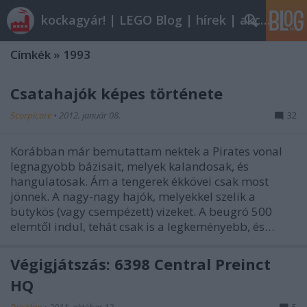
kockagyár! | LEGO Blog | hírek | akciók |
Címkék
»
1993
Csatahajók képes története
Scorpicore
•
2012. január 08.
32
Korábban már bemutattam nektek a Pirates vonal
legnagyobb bázisait, melyek kalandosak, és
hangulatosak. Ám a tengerek ékkövei csak most
jönnek. A nagy-nagy hajók, melyekkel szelik a
bütykös (vagy csempézett) vizeket. A beugró 500
elemtől indul, tehát csak is a legkeményebb, és…
Végigjátszás: 6398 Central Preinct
HQ