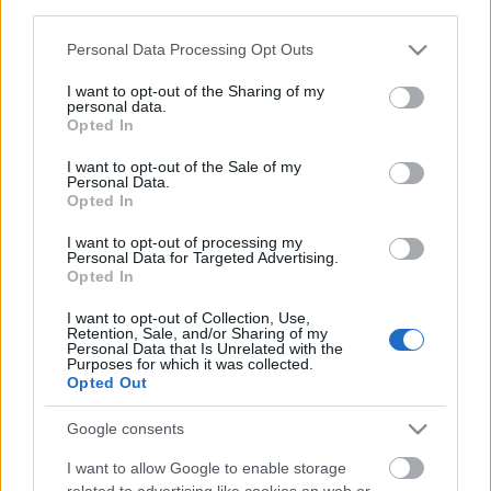
third parties.
Please note that this website/app uses one or more Google
Personal Data Processing Opt Outs
services and may gather and store information including but
not limited to your visit or usage behaviour. You may click to
I want to opt-out of the Sharing of my
personal data.
grant or deny consent to Google and its third-party tags to
Opted In
use your data for below specified purposes in below Google
consent section.
I want to opt-out of the Sale of my
Personal Data.
Opted In
I want to opt-out of processing my
Personal Data for Targeted Advertising.
Opted In
I want to opt-out of Collection, Use,
Retention, Sale, and/or Sharing of my
Elfeledett készletek nyomában - 6.
Personal Data that Is Unrelated with the
Purposes for which it was collected.
rész Ice Planet 2002
Opted Out
Scorpicore
•
2011. május 15.
22
Google consents
I want to allow Google to enable storage
Jöjjön egy (szerintem) kevésbé elfeledett,
related to advertising like cookies on web or