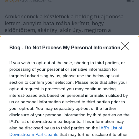
Brickfan
•
2011. október 13.
5
Amikor ennek a készletnek a boldog tulajdonosa
lettem, annyira hatalmába kerített, hogy
eldöntöttem, akár így, akár úgy, megírom a
végigjátszást, és megosztom veletek. Mikor a blogon
bemutatásra került a legó-rendőrségek képes
Blog -
Do Not Process My Personal Information
története (és kiderült, hogy a 6398 a negyedik…
If you wish to opt-out of the sale, sharing to third parties, or
Varázslók képes története
processing of your personal or sensitive information for
targeted advertising by us, please use the below opt-out
Scorpicore
•
2011. szeptember 29.
25
section to confirm your selection. Please note that after your
opt-out request is processed you may continue seeing
Ti tudjátok kik gonoszkodnak Castle
interest-based ads based on personal information utilized by
készletekben? Itt jönnek sorban, varázslók
us or personal information disclosed to third parties prior to
boszorkányok. Csak győzzétek félni őket! 1993:
your opt-out. You may separately opt-out of the further
Majisto Sorban az első varázsló, aki sárkány
disclosure of your personal information by third parties on the
lovagjaival, és hangulatos készleteivel szinte
IAB’s list of downstream participants. This information may
berobbant '93-ban. Akkoriban szinte minden…
also be disclosed by us to third parties on the
IAB’s List of
Downstream Participants
that may further disclose it to other