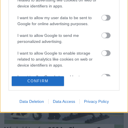
mindazonáltal nagyszerű szériát mutatok be
device identifiers in apps.
nektek.Ice Planet 20021993-ban, a Space vonal egy
új civil csoporton gondolkodott a cég, akik méltó
I want to allow my user data to be sent to
utódjai lehetnének az M-Tronoknak, így még '93-ban
Google for online advertising purposes.
bemutatták az Ice Planet 2002-t. Pozitív…
I want to allow Google to send me
personalized advertising.
I want to allow Google to enable storage
related to analytics like cookies on web or
device identifiers in apps.
I want to allow Google to enable storage
CONFIRM
related to functionality of the website or app.
I want to allow Google to enable storage
related to personalization.
Data Deletion
Data Access
Privacy Policy
I want to allow Google to enable storage
related to security, including authentication
functionality and fraud prevention, and other