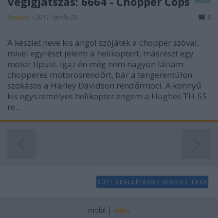
Végigjátszás: 6664 - Chopper Cops
user protection.
Stefidzsi
•
2011. április 20.
6
A készlet neve kis angol szójáték a chopper szóval,
mivel egyrészt jelenti a helikoptert, másrészt egy
motor típust. Igaz én még nem nagyon láttam
chopperes motorosrendőrt, bár a tengerentúlon
szokásos a Harley Davidson rendőrmoci. A könnyű
kis egyszemélyes helikopter engem a Hughes TH-55-
re…
SÜTI BEÁLLÍTÁSOK MÓDOSÍTÁSA
mobil
|
teljes