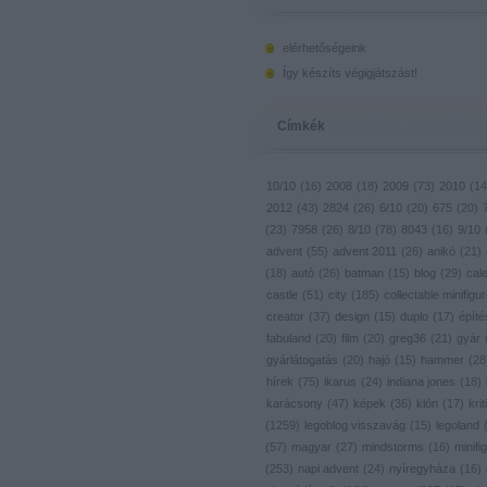
elérhetőségeink
Így készíts végigjátszást!
Címkék
10/10
(
16
)
2008
(
18
)
2009
(
73
)
2010
(
14
2012
(
43
)
2824
(
26
)
6/10
(
20
)
675
(
20
)
(
23
)
7958
(
26
)
8/10
(
78
)
8043
(
16
)
9/10
advent
(
55
)
advent 2011
(
26
)
anikó
(
21
)
(
18
)
autó
(
26
)
batman
(
15
)
blog
(
29
)
cal
castle
(
51
)
city
(
185
)
collectable minifigu
creator
(
37
)
design
(
15
)
duplo
(
17
)
építé
fabuland
(
20
)
film
(
20
)
greg36
(
21
)
gyár
gyárlátogatás
(
20
)
hajó
(
15
)
hammer
(
28
hírek
(
75
)
ikarus
(
24
)
indiana jones
(
18
)
karácsony
(
47
)
képek
(
36
)
klón
(
17
)
krit
(
1259
)
legoblog visszavág
(
15
)
legoland
(
57
)
magyar
(
27
)
mindstorms
(
16
)
minifig
(
253
)
napi advent
(
24
)
nyíregyháza
(
16
)