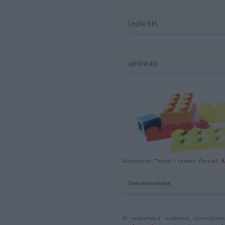
Legózni jó.
apróhirdet
Megveszed. Eladod. Cseréled. Beréled.
A
Hasznosságok
Itt megveheted, eladhatod, elcserélhet