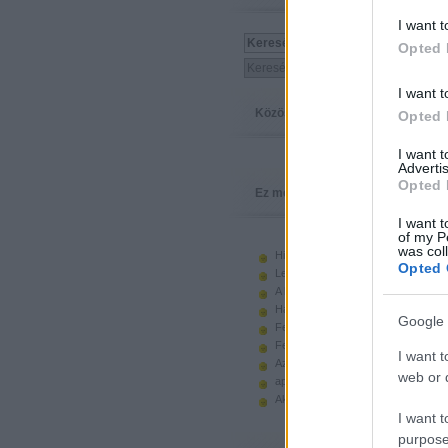
I want t
Opted 
I want t
Közösség
Opted 
I want 
Advertis
Opted 
Ez megy
I want t
of my P
was col
Hiányzó elemek beszerzése
Opted 
Legoland Németország 2010
A kastélyok képes története
Használt legót piacról
Google 
Feltörjük a legó ugart
Fehérítsd ki!
I want t
Az Indiana Jones készletek
web or d
apró. hirdetés.
Akciók, újdonságok a polcon, nagy
I want t
purpose