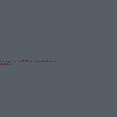
ilux
super heroes
10230
vw transporter
furuoka
car
udude
LDD