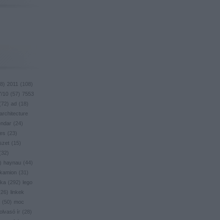
8
)
2011
(
108
)
7/10
(
57
)
7553
(
72
)
ad
(
18
)
architecture
endar
(
24
)
res
(
23
)
szet
(
15
)
(
32
)
)
haynau
(
44
)
kamion
(
31
)
ika
(
292
)
lego
(
26
)
linkek
(
50
)
moc
olvasó ír
(
28
)