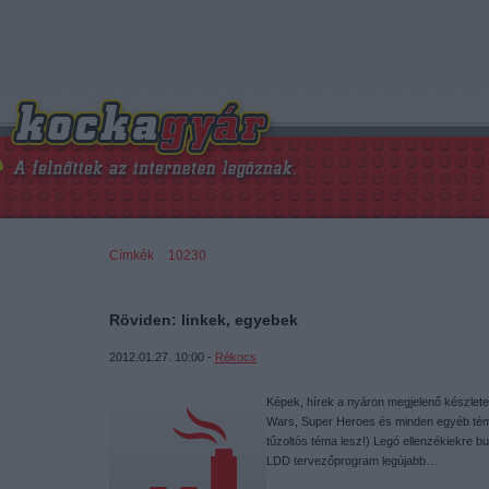
Címkék
»
10230
Röviden: linkek, egyebek
2012.01.27. 10:00 -
Rékocs
Képek, hírek a nyáron megjelenő készlete
Wars, Super Heroes és minden egyéb témá
tűzoltós téma lesz!) Legó ellenzékiekre bu
LDD tervezőprogram legújabb…