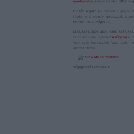
apróhirdetés.
(utolsó frissítés:
2012. máj
Olcsón legót?
Ne menjen a gatyád i
inkább, a jó olvasók megosztják a tutit 
frissítés:
2012. május 15.
)
8683, 8684, 8803, 8804, 8805, 8827, 883
ez az hét szám, nyilván
cserélgetni
is a
Vagy csak hozzászólni. Vagy csak me
Akármit. Bármit.
Végigjátszás adatbázis: