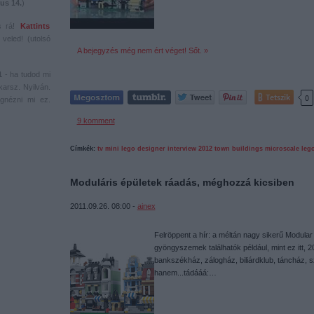
us 14.
)
s rá!
Kattints
veled! (utolsó
A bejegyzés még nem ért véget! Sőt. »
1
- ha tudod mi
karsz. Nyilván.
Tetszik
0
gnézni mi ez.
9
komment
Címkék:
tv
mini
lego
designer
interview
2012
town
buildings
microscale
leg
Moduláris épületek ráadás, méghozzá kicsiben
2011.09.26. 08:00 -
ainex
Felröppent a hír: a méltán nagy sikerű Modular
gyöngyszemek találhatók például, mint ez itt,
bankszékház, zálogház, biliárdklub, táncház,
hanem...tádááá:…