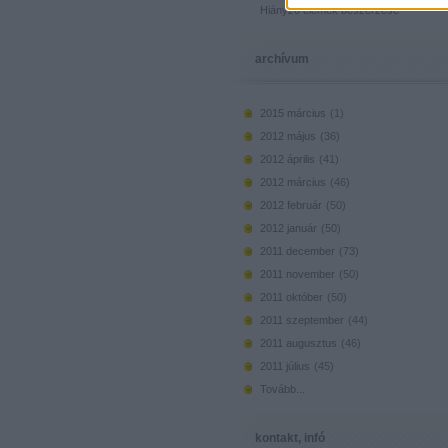
Hiányzó elemek beszerzése
archívum
2015 március
(
1
)
2012 május
(
36
)
2012 április
(
41
)
2012 március
(
46
)
2012 február
(
50
)
2012 január
(
50
)
2011 december
(
73
)
2011 november
(
50
)
2011 október
(
50
)
2011 szeptember
(
44
)
2011 augusztus
(
46
)
2011 július
(
45
)
Tovább
...
kontakt, infó