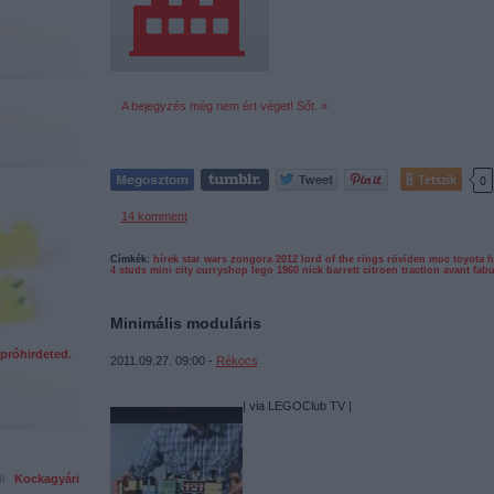
A bejegyzés még nem ért véget! Sőt. »
Tetszik
0
14
komment
Címkék:
hírek
star wars
zongora
2012
lord of the rings
röviden
moc
toyota h
4 studs
mini city
curryshop
lego 1960
nick barrett
citroen traction avant
fab
Minimális moduláris
próhirdeted.
2011.09.27. 09:00 -
Rékocs
| via LEGOClub TV |
ed!
Kockagyári