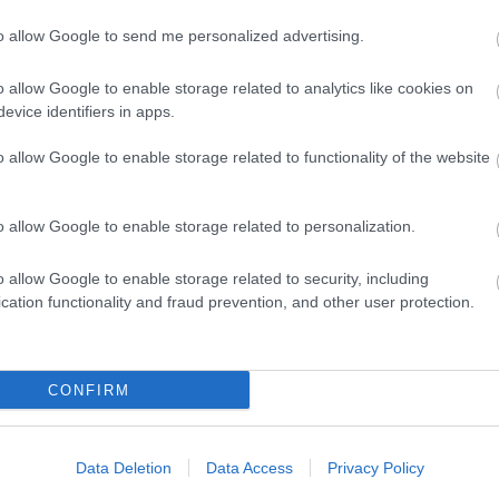
to allow Google to send me personalized advertising.
evette a piaci
o allow Google to enable storage related to analytics like cookies on
ncs LEGO, van
evice identifiers in apps.
ehet most ilyen
o allow Google to enable storage related to functionality of the website
Olvasó játszik:
1.17. 05:23
)
o allow Google to enable storage related to personalization.
m inkább
Végigjátszás:
o allow Google to enable storage related to security, including
cation functionality and fraud prevention, and other user protection.
ct? El lehet
ába 833
blog, és
Fuss el véle!
CONFIRM
meg használtan
zik: 7636
Data Deletion
Data Access
Privacy Policy
szépen a
6. 17:50
)