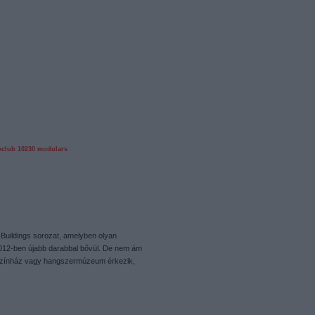
oclub
10230
modulars
 Buildings sorozat, amelyben olyan
 2012-ben újabb darabbal bővül. De nem ám
 színház vagy hangszermúzeum érkezik,