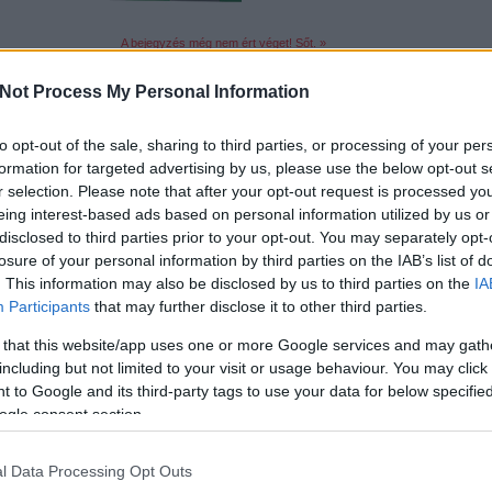
A bejegyzés még nem ért véget! Sőt. »
Not Process My Personal Information
Tetszik
0
to opt-out of the sale, sharing to third parties, or processing of your per
6
komment
formation for targeted advertising by us, please use the below opt-out s
r selection. Please note that after your opt-out request is processed y
Címkék:
lego
2012
town
modular buildings
the brothers brick
microscale
ma
eing interest-based ads based on personal information utilized by us or
disclosed to third parties prior to your opt-out. You may separately opt-
losure of your personal information by third parties on the IAB’s list of
. This information may also be disclosed by us to third parties on the
IA
Participants
that may further disclose it to other third parties.
 that this website/app uses one or more Google services and may gath
including but not limited to your visit or usage behaviour. You may click 
 to Google and its third-party tags to use your data for below specifi
csak nem tudod
ogle consent section.
 kattints
!
l Data Processing Opt Outs