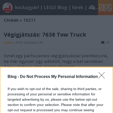
kockagyár! | LEGO Blog | hírek | akciók |
Címkék
»
10211
Végigjátszás: 7638 Tow Truck
tutuka
•
2010. december 09.
13
Ismét egy párhuzamos végigjátszással jelentkezünk,
ha már egyszer úgy adódott, hogy a bal sarokban
Ainex, illetve a jobb oldalt elfoglaló
nickname_porsche egyszerre játszotta végig ezt a
Blog -
Do Not Process My Personal Information
remek készletet. A 7642-es szuperkészlet nagyon jó,
de csak kamionmentésre szolgáló…
If you wish to opt-out of the sale, sharing to third parties, or
processing of your personal or sensitive information for
targeted advertising by us, please use the below opt-out
section to confirm your selection. Please note that after your
opt-out request is processed you may continue seeing