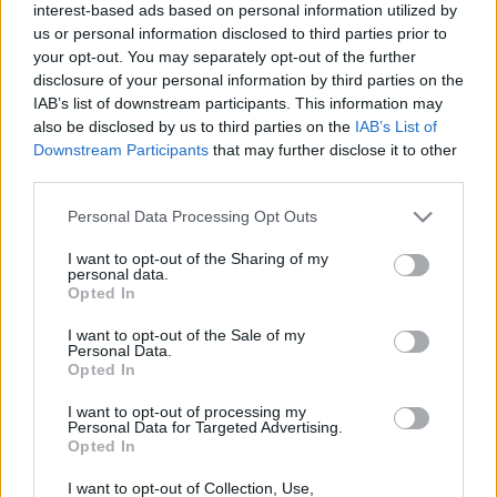
interest-based ads based on personal information utilized by
us or personal information disclosed to third parties prior to
your opt-out. You may separately opt-out of the further
disclosure of your personal information by third parties on the
IAB’s list of downstream participants. This information may
also be disclosed by us to third parties on the
IAB’s List of
Downstream Participants
that may further disclose it to other
third parties.
Please note that this website/app uses one or more Google
Personal Data Processing Opt Outs
services and may gather and store information including but
Grand Emporium - "epic build"
not limited to your visit or usage behaviour. You may click to
I want to opt-out of the Sharing of my
personal data.
grant or deny consent to Google and its third-party tags to
Opted In
tutuka
•
2010. február 08.
12
use your data for below specified purposes in below Google
consent section.
I want to opt-out of the Sale of my
Personal Data.
A Brick Town Talknak február 26-ig sem kellett
Opted In
várnia, 139 fontért (nagyjából 44.000,- Ft.) egy angol
boltban meg tudta venni a Grand Emporiumot. Az
I want to opt-out of processing my
építést, melyet egész egyszerűen az epic jelzővel illet
Personal Data for Targeted Advertising.
Opted In
(nem fordítanám le), gondosan dokumentálta
blogján. Nézzétek végig! 1. A…
I want to opt-out of Collection, Use,