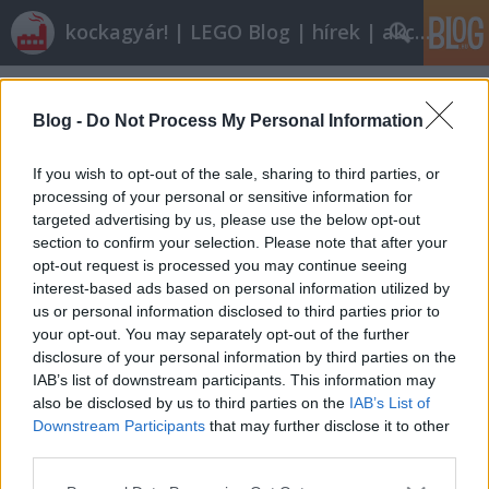
kockagyár! | LEGO Blog | hírek | akciók |
Címkék
»
10037
Blog -
Do Not Process My Personal Information
LEGO energetika 3/1: Vasúti
If you wish to opt-out of the sale, sharing to third parties, or
vontatási nemek
processing of your personal or sensitive information for
ainex
•
2011. április 24.
29
targeted advertising by us, please use the below opt-out
section to confirm your selection. Please note that after your
opt-out request is processed you may continue seeing
Dísz klémer: Még mielőtt bárkinek kedve szottyanna
interest-based ads based on personal information utilized by
kukacoskodni, a poszt nem arról szól, hogy mi hajtja
us or personal information disclosed to third parties prior to
a LEGO vonatot (a gravitáció, az ujjunk, egy kulccsal
your opt-out. You may separately opt-out of the further
felhúzható mechanika, elemes vagy trafóból táplált
disclosure of your personal information by third parties on the
villanymotor), az egyszerűség kedvéért csak a három
IAB’s list of downstream participants. This information may
legnagyobb…
also be disclosed by us to third parties on the
IAB’s List of
Downstream Participants
that may further disclose it to other
Olvasó játszik: 6376 Breezeway Café
third parties.
Please note that this website/app uses one or more Google