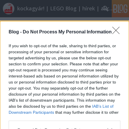
kockagyár! | LEGO Blog | hírek | akciók |
Címkék
»
újrakezdés
Blog -
Do Not Process My Personal Information
"Legózhatnál is azért. Mikor fogtál
If you wish to opt-out of the sale, sharing to third parties, or
utoljára műanyagot?"
processing of your personal or sensitive information for
tutuka
•
2011. október 15.
43
targeted advertising by us, please use the below opt-out
section to confirm your selection. Please note that after your
opt-out request is processed you may continue seeing
Egész egyszerűen nem legózom. A fenti képen a
interest-based ads based on personal information utilized by
bontatlan dobozaim láthatók. És ez még nem
us or personal information disclosed to third parties prior to
minden! A hálószobámban van egy nagy rakás
your opt-out. You may separately opt-out of the further
használtan beszerzett készletem, köztük olyan
disclosure of your personal information by third parties on the
csodákkal, mint a 6380-as kórház, vagy a 6769-es
IAB’s list of downstream participants. This information may
western erőd. És mégsem. Persze ezer okot…
also be disclosed by us to third parties on the
IAB’s List of
Downstream Participants
that may further disclose it to other
Technic újrakezdésem krónikája
third parties.
Please note that this website/app uses one or more Google