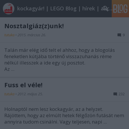
kockagyár! | LEGO Blog | hírek | akciók |
Nosztalgiáz(z)unk!
tutuka
•
2015. március 26.
9
Talán már elég idő telt el ahhoz, hogy a blogolás
feneketlen kútjába történő visszazuhanás réme
nélkül illesszek a ide egy új posztot.
Az ...
Fuss el véle!
tutuka
•
2012. május 25.
232
Holnaptól nem lesz kockagyár, az a helyzet.
Rájöttem, hogy az elmúlt hetek félgőzön futását nem
annyira tudom csinálni. Vagy teljesen, napi ...