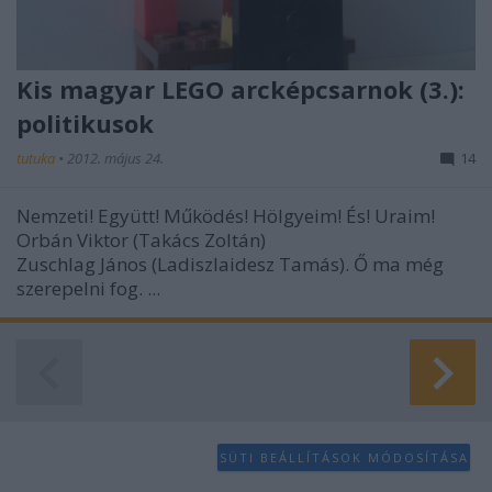
Kis magyar LEGO arcképcsarnok (3.):
politikusok
tutuka
•
2012. május 24.
14
Nemzeti! Együtt! Működés! Hölgyeim! És! Uraim!
Orbán Viktor (Takács Zoltán)
Zuschlag János (Ladiszlaidesz Tamás). Ő ma még
szerepelni fog. ...
SÜTI BEÁLLÍTÁSOK MÓDOSÍTÁSA