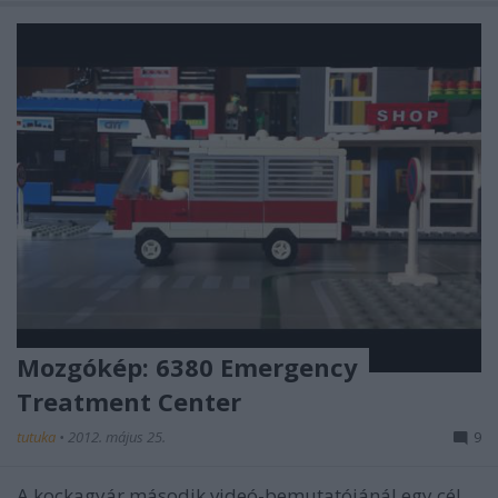
Mozgókép: 6380 Emergency
Treatment Center
tutuka
•
2012. május 25.
9
A kockagyár második videó-bemutatójánál egy cél