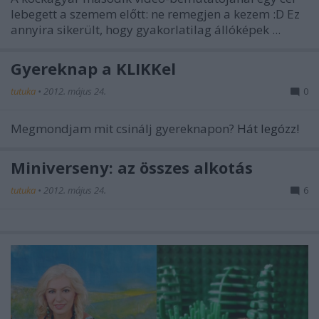
lebegett a szemem előtt: ne remegjen a kezem :D Ez
annyira sikerült, hogy gyakorlatilag állóképek ...
Gyereknap a KLIKKel
tutuka
•
2012. május 24.
0
Megmondjam mit csinálj gyereknapon?
Hát legózz!
Miniverseny: az összes alkotás
tutuka
•
2012. május 24.
6