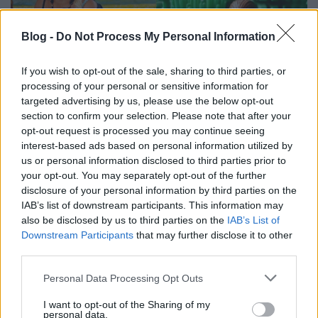
Blog -
Do Not Process My Personal Information
If you wish to opt-out of the sale, sharing to third parties, or
processing of your personal or sensitive information for
targeted advertising by us, please use the below opt-out
section to confirm your selection. Please note that after your
opt-out request is processed you may continue seeing
Kis magyar LEGO arcképcsarnok (7.):
interest-based ads based on personal information utilized by
us or personal information disclosed to third parties prior to
Kiszel Tünde
your opt-out. You may separately opt-out of the further
tutuka
•
2012. május 24.
16
disclosure of your personal information by third parties on the
IAB’s list of downstream participants. This information may
also be disclosed by us to third parties on the
IAB’s List of
A tartalom és a forma tökéletes egysége. Akár
Downstream Participants
that may further disclose it to other
legóból, akár húsból nézzük. (Szincsák Róbert
third parties.
alkotása)
Please note that this website/app uses one or more Google
Personal Data Processing Opt Outs
services and may gather and store information including but
not limited to your visit or usage behaviour. You may click to
I want to opt-out of the Sharing of my
personal data.