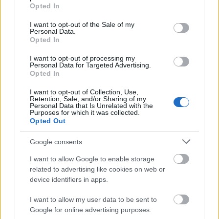
grant or deny consent to Google and its third-party tags to
Opted In
use your data for below specified purposes in below Google
consent section.
I want to opt-out of the Sale of my
Personal Data.
Opted In
I want to opt-out of processing my
Personal Data for Targeted Advertising.
Opted In
I want to opt-out of Collection, Use,
Retention, Sale, and/or Sharing of my
Personal Data that Is Unrelated with the
Purposes for which it was collected.
Opted Out
Kis magyar LEGO arcképcsarnok (6.):
Google consents
börtönlakók
I want to allow Google to enable storage
related to advertising like cookies on web or
tutuka
•
2012. május 24.
0
device identifiers in apps.
Magyarországon börtönbe kerülni dicsőség. Ez a
I want to allow my user data to be sent to
nemzet büszke a közönséges bűnözöire!
Google for online advertising purposes.
Igenis van az a helyzet, amikor kijár egy-két saller a