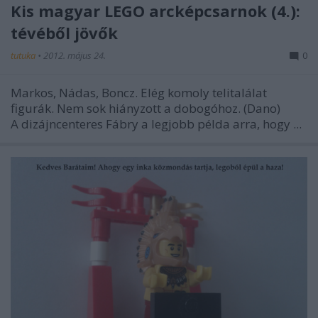
Kis magyar LEGO arcképcsarnok (4.):
tévéből jövők
tutuka
•
2012. május 24.
0
Markos, Nádas, Boncz. Elég komoly telitalálat
figurák. Nem sok hiányzott a dobogóhoz. (Dano)
A dizájncenteres Fábry a legjobb példa arra, hogy ...