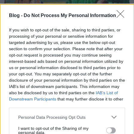
Blog -
Do Not Process My Personal Information
If you wish to opt-out of the sale, sharing to third parties, or
processing of your personal or sensitive information for
targeted advertising by us, please use the below opt-out
section to confirm your selection. Please note that after your
opt-out request is processed you may continue seeing
Kis magyar LEGO arcképcsarnok (7.):
interest-based ads based on personal information utilized by
us or personal information disclosed to third parties prior to
Kiszel Tünde
your opt-out. You may separately opt-out of the further
tutuka
•
2012. május 24.
16
disclosure of your personal information by third parties on the
IAB’s list of downstream participants. This information may
also be disclosed by us to third parties on the
IAB’s List of
A tartalom és a forma tökéletes egysége. Akár
Downstream Participants
that may further disclose it to other
legóból, akár húsból nézzük. (Szincsák Róbert
third parties.
alkotása)
Please note that this website/app uses one or more Google
Personal Data Processing Opt Outs
services and may gather and store information including but
not limited to your visit or usage behaviour. You may click to
I want to opt-out of the Sharing of my
personal data.