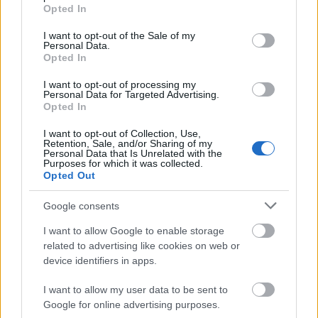
grant or deny consent to Google and its third-party tags to
Opted In
use your data for below specified purposes in below Google
consent section.
I want to opt-out of the Sale of my
Personal Data.
Opted In
I want to opt-out of processing my
Personal Data for Targeted Advertising.
Opted In
I want to opt-out of Collection, Use,
Retention, Sale, and/or Sharing of my
Personal Data that Is Unrelated with the
Purposes for which it was collected.
Opted Out
Kis magyar LEGO arcképcsarnok (6.):
Google consents
börtönlakók
I want to allow Google to enable storage
related to advertising like cookies on web or
tutuka
•
2012. május 24.
0
device identifiers in apps.
Magyarországon börtönbe kerülni dicsőség. Ez a
I want to allow my user data to be sent to
nemzet büszke a közönséges bűnözöire!
Google for online advertising purposes.
Igenis van az a helyzet, amikor kijár egy-két saller a