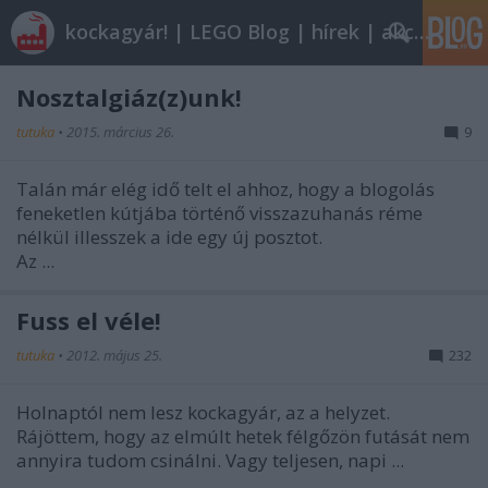
kockagyár! | LEGO Blog | hírek | akciók |
Nosztalgiáz(z)unk!
tutuka
•
2015. március 26.
9
Talán már elég idő telt el ahhoz, hogy a blogolás
feneketlen kútjába történő visszazuhanás réme
nélkül illesszek a ide egy új posztot.
Az ...
Fuss el véle!
tutuka
•
2012. május 25.
232
Holnaptól nem lesz kockagyár, az a helyzet.
Rájöttem, hogy az elmúlt hetek félgőzön futását nem
annyira tudom csinálni. Vagy teljesen, napi ...