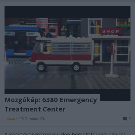
Mozgókép: 6380 Emergency
Treatment Center
tutuka
•
2012. május 25.
9
A kockagyár második videó-bemutatójánál egy cél