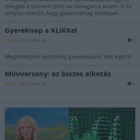
lebegett a szemem előtt: ne remegjen a kezem :D Ez
annyira sikerült, hogy gyakorlatilag állóképek ...
Gyereknap a KLIKKel
tutuka
•
2012. május 24.
0
Megmondjam mit csinálj gyereknapon?
Hát legózz!
Miniverseny: az összes alkotás
tutuka
•
2012. május 24.
6