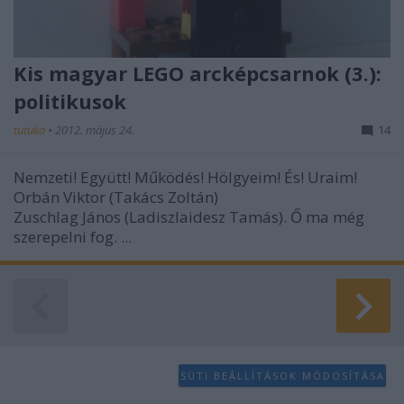
Kis magyar LEGO arcképcsarnok (3.):
politikusok
tutuka
•
2012. május 24.
14
Nemzeti! Együtt! Működés! Hölgyeim! És! Uraim!
Orbán Viktor (Takács Zoltán)
Zuschlag János (Ladiszlaidesz Tamás). Ő ma még
szerepelni fog. ...
SÜTI BEÁLLÍTÁSOK MÓDOSÍTÁSA