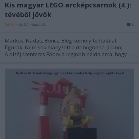
Kis magyar LEGO arcképcsarnok (4.):
tévéből jövők
tutuka
•
2012. május 24.
0
Markos, Nádas, Boncz. Elég komoly telitalálat
figurák. Nem sok hiányzott a dobogóhoz. (Dano)
A dizájncenteres Fábry a legjobb példa arra, hogy ...