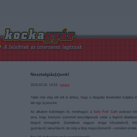
Nosztalgiáz(z)unk!
2015.03.26. 14:53 -
tutuka
Talán már elég idő telt el ahhoz, hogy a blogolás feneketlen kútjába 
ide egy új posztot.
Az alkalom különleges és rendhagyó: a
Szín Folt Cafe
podcast ké
arra, hogy könnyes szemmel beszélgessek velük a legóról általában
blogról önmagáról. Dumáltunk nagyon drága készletekről, klón
gyártásról, takarításról, de még a blog megszűnéséről – remélem érde