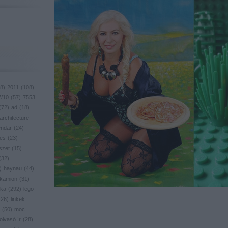
8
)
2011
(
108
)
7/10
(
57
)
7553
(
72
)
ad
(
18
)
architecture
endar
(
24
)
res
(
23
)
szet
(
15
)
(
32
)
)
haynau
(
44
)
kamion
(
31
)
ika
(
292
)
lego
(
26
)
linkek
(
50
)
moc
olvasó ír
(
28
)