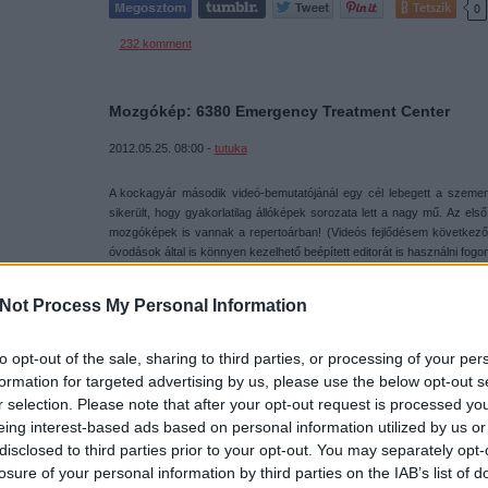
Tetszik
0
232
komment
Mozgókép: 6380 Emergency Treatment Center
2012.05.25. 08:00 -
tutuka
A kockagyár második videó-bemutatójánál egy cél lebegett a szeme
sikerült, hogy gyakorlatilag állóképek sorozata lett a nagy mű. Az e
mozgóképek is vannak a repertoárban! (Videós fejlődésem következő
óvodások által is könnyen kezelhető beépített editorát is használni fogo
Not Process My Personal Information
to opt-out of the sale, sharing to third parties, or processing of your per
formation for targeted advertising by us, please use the below opt-out s
r selection. Please note that after your opt-out request is processed y
csak nem tudod
eing interest-based ads based on personal information utilized by us or
 kattints
!
disclosed to third parties prior to your opt-out. You may separately opt-
losure of your personal information by third parties on the IAB’s list of