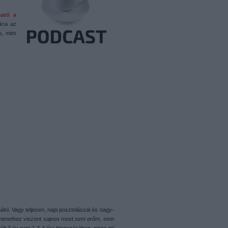
ható a
okra az
s, mint
lni. Vagy teljesen, napi posztolással és nagy-
menethez viszont sajnos most
sem erőm, sem