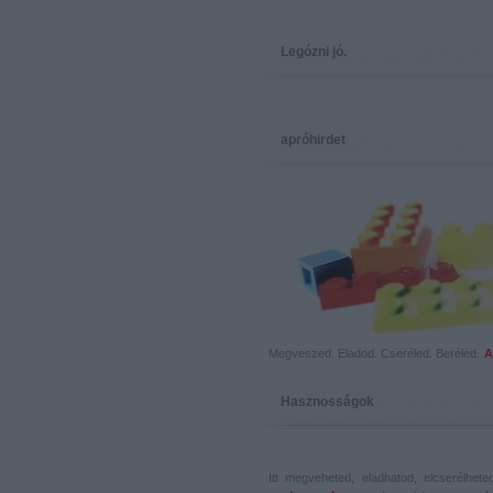
Legózni jó.
apróhirdet
Megveszed. Eladod. Cseréled. Beréled.
A
Hasznosságok
Itt megveheted, eladhatod, elcserélhet