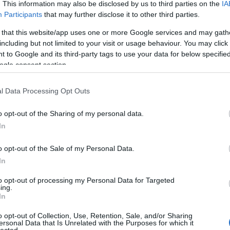
. This information may also be disclosed by us to third parties on the
IA
Participants
that may further disclose it to other third parties.
 that this website/app uses one or more Google services and may gath
including but not limited to your visit or usage behaviour. You may click 
 to Google and its third-party tags to use your data for below specifi
ogle consent section.
l Data Processing Opt Outs
Tetszik
0
o opt-out of the Sharing of my personal data.
In
9
komment
Címkék:
video
lego
mozgókép
town
6380
emergency treatment center
o opt-out of the Sale of my Personal Data.
In
Gyereknap a KLIKKel
to opt-out of processing my Personal Data for Targeted
ing.
2012.05.24. 20:28 -
tutuka
In
szerű árak
Megmondjam mit csinálj gyereknapon?
Hát legózz!
o opt-out of Collection, Use, Retention, Sale, and/or Sharing
ersonal Data that Is Unrelated with the Purposes for which it
lected.