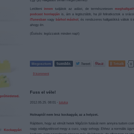
Egy (jó) hallgatást simán megér(demel)!
Letölteni
innen
tudjátok az adást, de természetesen
meghallgat
podcast honlapján
is, ám a legtisztább, ha jól feliratkoztok a srác
iTunesban
vagy
bárhol máshol
, és rendszeres hallgatókká váltok ti i
ahogy én.
(Ésésés: legózzatok minden nap!)
Tetszik
0
9
komment
Fuss el véle!
próhirdeted.
2012.05.25. 08:01 -
tutuka
Holnaptól nem lesz kockagyár, az a helyzet.
Rájöttem, hogy az elmúlt hetek félgőzön futását nem annyira tudom csiná
nagy odafigyeléssel megy a cucc, vagy sehogy. Ehhez a normális ügy
ed!
Kockagyári