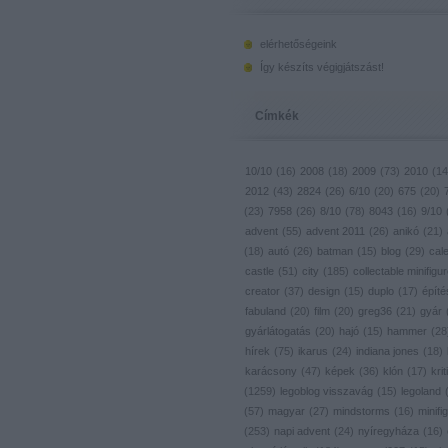
elérhetőségeink
Így készíts végigjátszást!
Címkék
10/10
(
16
)
2008
(
18
)
2009
(
73
)
2010
(
14
2012
(
43
)
2824
(
26
)
6/10
(
20
)
675
(
20
)
(
23
)
7958
(
26
)
8/10
(
78
)
8043
(
16
)
9/10
advent
(
55
)
advent 2011
(
26
)
anikó
(
21
)
(
18
)
autó
(
26
)
batman
(
15
)
blog
(
29
)
cal
castle
(
51
)
city
(
185
)
collectable minifigu
creator
(
37
)
design
(
15
)
duplo
(
17
)
építé
fabuland
(
20
)
film
(
20
)
greg36
(
21
)
gyár
gyárlátogatás
(
20
)
hajó
(
15
)
hammer
(
28
hírek
(
75
)
ikarus
(
24
)
indiana jones
(
18
)
karácsony
(
47
)
képek
(
36
)
klón
(
17
)
krit
(
1259
)
legoblog visszavág
(
15
)
legoland
(
57
)
magyar
(
27
)
mindstorms
(
16
)
minifig
(
253
)
napi advent
(
24
)
nyíregyháza
(
16
)