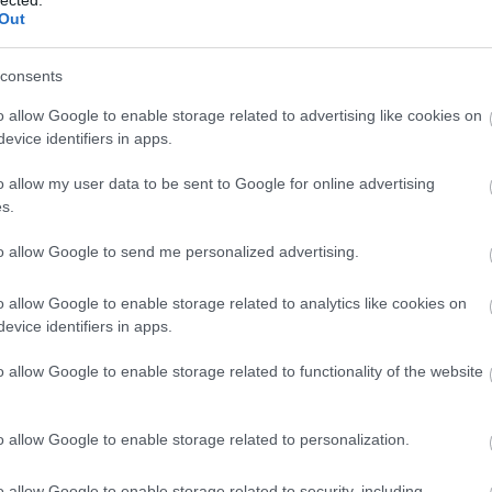
Out
Tetszik
0
evette a piaci
consents
ncs LEGO, van
Szólj hozzá!
o allow Google to enable storage related to advertising like cookies on
ehet most ilyen
evice identifiers in apps.
Címkék:
lego
klikk
gyereknap
Olvasó játszik:
o allow my user data to be sent to Google for online advertising
Miniverseny: az összes alkotás
1.17. 05:23
)
s.
2012.05.24. 20:15 -
tutuka
m inkább
to allow Google to send me personalized advertising.
Végigjátszás:
o allow Google to enable storage related to analytics like cookies on
ct? El lehet
evice identifiers in apps.
ába 833
blog, és
o allow Google to enable storage related to functionality of the website
Fuss el véle!
meg használtan
zik: 7636
o allow Google to enable storage related to personalization.
szépen a
6. 17:50
)
o allow Google to enable storage related to security, including