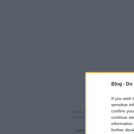
Blog -
Do 
If you wish 
sensitive in
confirm you
Ha te is küldenél egy végigjátszást, 
continue se
hogyan, hova, mikor, kivel és miért,
akkor
information 
further disc
keresés