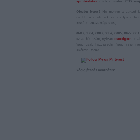
apróhirdetés.
(utolsó frissítés:
2012. máj
Olcsón legót?
Ne menjen a gatyád i
inkább, a jó olvasók megosztják a tutit 
frissítés:
2012. május 15.
)
8683, 8684, 8803, 8804, 8805, 8827, 883
ez az hét szám, nyilván
cserélgetni
is a
Vagy csak hozzászólni. Vagy csak me
Akármit. Bármit.
Végigjátszás adatbázis: