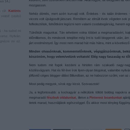
kedvem, sem szerelmem nincsen már
. Akárhogyis, de elfogytam az elm
us 14.
)
mozgasson.
s rá!
Kattints
Nehéz döntés, mert azért kurvajó volt. Érdekes - és talán érdemes - 
veled! (utolsó
vicces volt újságosdit játszani. Remélem az elmúlt évek végtelen sok p
felfedeztétek, felnőttként legózni nem valami csodabogárság, hanem egy 
1
- ha tudod mi
Túlnőttük magunkat. Tán tehettem volna többet a megmaradásért, ka
karsz. Nyilván.
időmilliomos, és mindezek tetejébe még írni is tudó bloggerek után, ám
gnézni mi ez.
járt eredménnyel. Így most nem marad hát más hátra, mint a következ
Minden olvasónknak, kommentelőnknek, végigjátszónknak, bekü
köszönöm, hogy velem/velünk voltatok! Elég nagy faszaság ez től
Nem tudom mit fogok kezdeni a hirtelen rám szakadó nagy-nagy
közlésvágyam. Hat és fél éve írok ilyen-olyan blogokat, valamibe nyilvá
jólfizető céges blogger-állást Billundban, az ne habozzon szólni, van az
Most pedig megyek, sírok egy kicsit. Szevasztok!
Ja, a legfontosabb: a kockagyár a nélkülünk töltött boldog napokra 
megmaradó
fészbuk oldalunkat
, illetve a
Pinterest boardunkat
ajánl
tietek marad, használjátok egészséggel. És akkor most tényleg függöny.