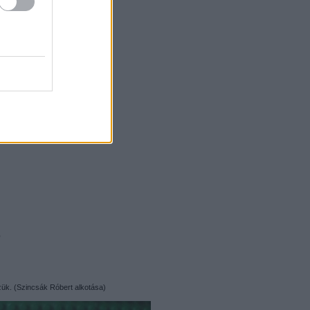
e
zük. (Szincsák Róbert alkotása)