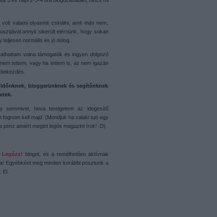
últ 3 év napi 2-3-4 óra blogozásában, nincs mi
volt valami olyasmit csinálni, amit más nem,
osztjával annyit sikerült elérnünk, hogy sokan
teljesen normális és jó dolog.
jtathattam volna támogatók és ingyen
dolgozó
 nem tettem, vagy ha tettem is, az nem igazán
ő bekezdés.
ldőnknek, bloggerünknek és segítőnknek
etek.
 semmivel, hova terelgetem az idegesítő
n fognom kell majd. (Mondjuk ha valaki tud egy
 a pénz amiért megint legós magazint írok! :D)
a
Legózz!
blogot, és a remélhetően aktívnak
ja! Egyébként meg minden korábbi posztunk a
 El.