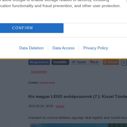
cation functionality and fraud prevention, and other user protection.
CONFIRM
Data Deletion
Data Access
Privacy Policy
Tetszik
0
6
komment
Címkék:
miniverseny
Kis magyar LEGO arcképcsarnok (7.): Kiszel Tünd
2012.05.24. 18:00 -
tutuka
A tartalom és a forma tökéletes egysége. Akár legóból, akár húsból néz