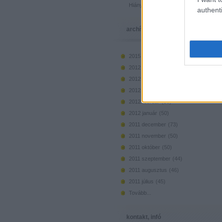
Hiányzó elemek beszerzése
authenti
archívum
2015 március
(
1
)
2012 május
(
36
)
2012 április
(
41
)
2012 március
(
46
)
2012 február
(
50
)
2012 január
(
50
)
2011 december
(
73
)
2011 november
(
50
)
2011 október
(
50
)
2011 szeptember
(
44
)
2011 augusztus
(
46
)
2011 július
(
45
)
Tovább
...
kontakt, infó