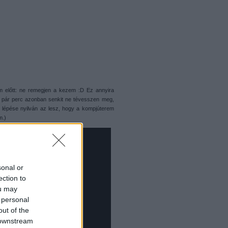
m előtt: ne remegjen a kezem :D Ez annyira
lső pár perc azonban senkit ne tévesszen meg,
 lépése nyilván az lesz, hogy a kompjúterem
m.)
sonal or
ection to
ou may
 personal
out of the
 downstream