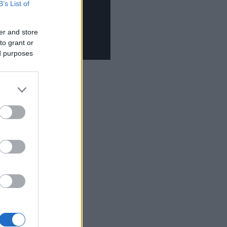
B’s List of
er and store
to grant or
ed purposes