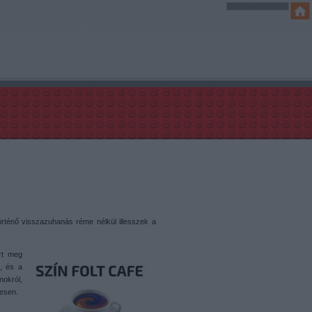
történő visszazuhanás réme nélkül illesszek a
rt meg
, és a
okról,
kesen.