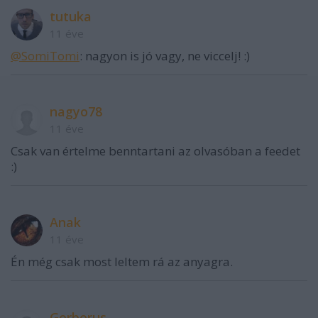
tutuka
11 éve
@SomiTomi
: nagyon is jó vagy, ne viccelj! :)
nagyo78
11 éve
Csak van értelme benntartani az olvasóban a feedet
:)
Anak
11 éve
Én még csak most leltem rá az anyagra.
Gerberus