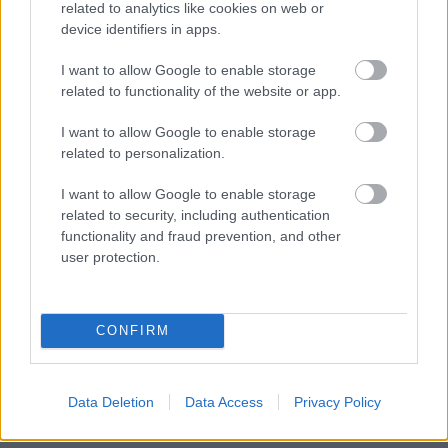
related to analytics like cookies on web or
:-)
device identifiers in apps.
I want to allow Google to enable storage
SomiTomi
related to functionality of the website or app.
11 éve
I want to allow Google to enable storage
"blogolás feneketlen kútjába történő visszazuhanás
related to personalization.
réme". Most rossz ember vagyok, hogy én ebben
reménykedem?
I want to allow Google to enable storage
related to security, including authentication
functionality and fraud prevention, and other
user protection.
Mnarko
11 éve
5 percnél láttam meg, hogy 1h 49min 38s hosszú!
CONFIRM
Ma már nem hallgatom meg :)
Sok legózást neked is!
Data Deletion
Data Access
Privacy Policy