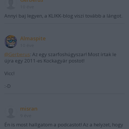
10 éve
Annyi baj legyen, a KLIKK-blog viszi tovább a lángot.
Almaspite
10 éve
@Gerberus
: Az egy szarfoshúgyszar! Most írtak le
újra egy 2011-es Kockagyár postot!
Vicc!
:-D
misran
9 éve
Én is most hallgatom a podcastot! Az a helyzet, hogy