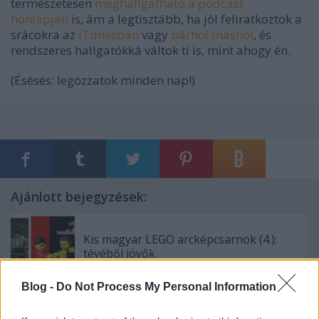
természetesen
meghallgatható a podcast
honlapján
is, ám a legtisztább, ha jól feliratkoztok a
srácokra az
iTunesban
vagy
bárhol máshol
, és
rendszeres hallgatókká váltok ti is, mint ahogy én.
(Ésésés: legózzatok minden nap!)
Ajánlott bejegyzések:
Kis magyar LEGO arcképcsarnok (4.):
tévéből jövők
Blog -
Do Not Process My Personal Information
Kis magyar LEGO arcképcsarnok (3.):