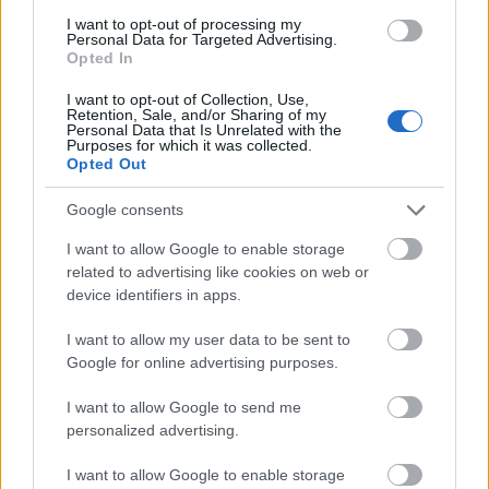
A hozzászóláshoz be kell lépned!
I want to opt-out of processing my
Personal Data for Targeted Advertising.
Opted In
I want to opt-out of Collection, Use,
Retention, Sale, and/or Sharing of my
Personal Data that Is Unrelated with the
Purposes for which it was collected.
Opted Out
Google consents
VAGY
I want to allow Google to enable storage
related to advertising like cookies on web or
device identifiers in apps.
I want to allow my user data to be sent to
Google for online advertising purposes.
Konyvtaroslany
I want to allow Google to send me
11 éve
personalized advertising.
Már épp kezdtem reménykedni a visszatérésben!
I want to allow Google to enable storage