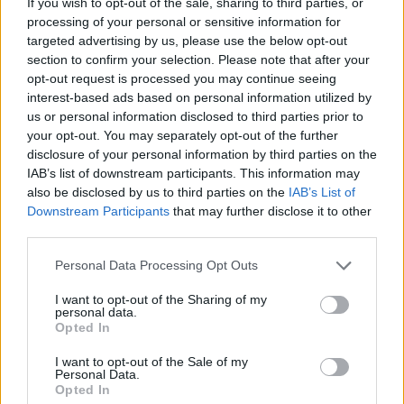
If you wish to opt-out of the sale, sharing to third parties, or
politikusok
processing of your personal or sensitive information for
targeted advertising by us, please use the below opt-out
section to confirm your selection. Please note that after your
opt-out request is processed you may continue seeing
Kis magyar LEGO arcképcsarnok (1.):
interest-based ads based on personal information utilized by
sportolók
us or personal information disclosed to third parties prior to
your opt-out. You may separately opt-out of the further
disclosure of your personal information by third parties on the
IAB’s list of downstream participants. This information may
United colors of...
also be disclosed by us to third parties on the
IAB’s List of
Downstream Participants
that may further disclose it to other
third parties.
Please note that this website/app uses one or more Google
Personal Data Processing Opt Outs
Kockapanel, avagy Gazdagrét a mi
services and may gather and store information including but
Heartlake City-nk
not limited to your visit or usage behaviour. You may click to
I want to opt-out of the Sharing of my
personal data.
grant or deny consent to Google and its third-party tags to
Opted In
use your data for below specified purposes in below Google
consent section.
I want to opt-out of the Sale of my
Personal Data.
Szólj hozzá!
Opted In