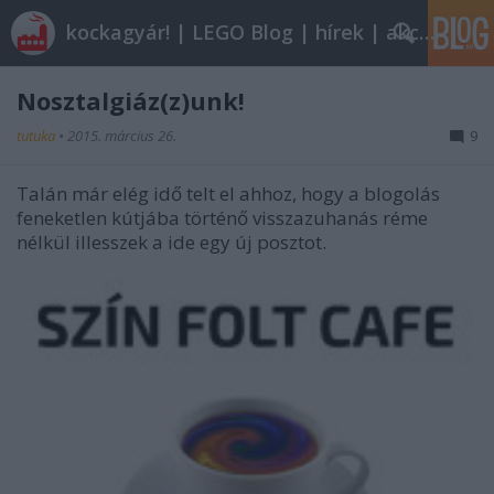
kockagyár! | LEGO Blog | hírek | akciók |
Nosztalgiáz(z)unk!
tutuka
•
2015. március 26.
9
Talán már elég idő telt el ahhoz, hogy a blogolás
feneketlen kútjába történő visszazuhanás réme
nélkül illesszek a ide egy új posztot.