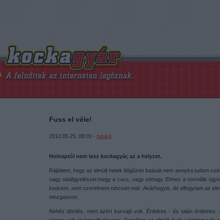
Fuss el véle!
2012.05.25. 08:01 -
tutuka
Holnaptól nem lesz kockagyár, az a helyzet.
Rájöttem, hogy az elmúlt hetek félgőzön futását nem annyira tudom csiná
nagy odafigyeléssel megy a cucc, vagy sehogy. Ehhez a normális ügy
kedvem, sem szerelmem nincsen már
. Akárhogyis, de elfogytam az elm
mozgasson.
Nehéz döntés, mert azért kurvajó volt. Érdekes - és talán érdemes - 