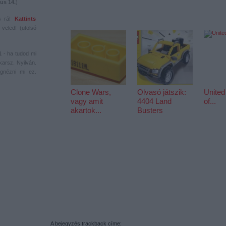
us 14.
)
Ajánlott bejegyzések:
s rá!
Kattints
veled! (utolsó
1
- ha tudod mi
karsz. Nyilván.
gnézni mi ez.
Clone Wars,
Olvasó játszik:
United
vagy amit
4404 Land
of...
akartok...
Busters
A bejegyzés trackback címe: