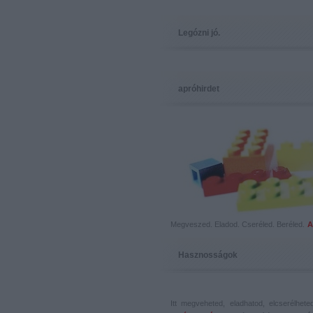
Legózni jó.
apróhirdet
Megveszed. Eladod. Cseréled. Beréled.
A
Hasznosságok
Itt megveheted, eladhatod, elcserélhet