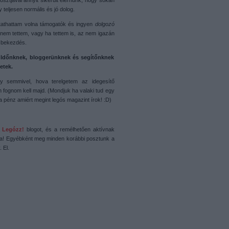
osztjával annyit sikerült elérnünk, hogy sokan
teljesen normális és jó dolog.
jtathattam volna támogatók és ingyen
dolgozó
 nem tettem, vagy ha tettem is, az nem igazán
ő bekezdés.
ldőnknek, bloggerünknek és segítőnknek
etek.
 semmivel, hova terelgetem az idegesítő
n fognom kell majd. (Mondjuk ha valaki tud egy
 a pénz amiért megint legós magazint írok! :D)
a
Legózz!
blogot, és a remélhetően aktívnak
ja! Egyébként meg minden korábbi posztunk a
 El.