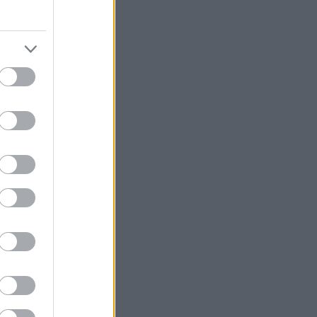
ázatitőke-befektetőként
Válasz erre
háztollok nyígnának, hogy milyen
en formában is megtartani egy
gy szűk körét érdekelték.) És
akarok csinálni, engem jobban
Válasz erre
6.05. 13:07:14
s körüli' meghatározásokon?
Válasz erre
6.05. 13:08:45
ek pillanatok alatt leszoknak
ek vissza.
Válasz erre
6.05. 13:12:25
...