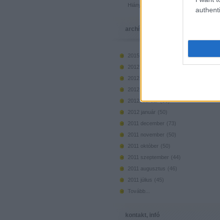
Hiányzó elemek beszerzése
authenti
archívum
2015 március
(
1
)
2012 május
(
36
)
2012 április
(
41
)
2012 március
(
46
)
2012 február
(
50
)
2012 január
(
50
)
2011 december
(
73
)
2011 november
(
50
)
2011 október
(
50
)
2011 szeptember
(
44
)
2011 augusztus
(
46
)
2011 július
(
45
)
Tovább
...
kontakt, infó