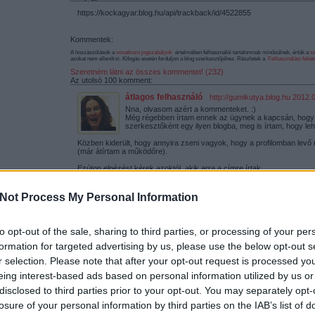
https://kockagyar.blog.hu/api/trackback/id/4522855
Kommentek:
A hozzászólások a
vonatkozó jogszabályok
értelmében felhasználói tartalomnak minősülnek, értük a
sz
azokat nem ellenőrzi. Kifogás esetén forduljon a blog szerkesztőjéhez. Részletek a
Felhasználási feltét
Szeretném látni az összes kommentet! (232)
Az utolsó 100 komment:
átlagos felhasználó
·
http://gumikutya.blog.hu
2012.0
Nna, olvasom azért a kommenteket. :)
Még régebben írtam ennek az ügynek a kapcsán, hogy 
szerkesztőként egy ilyen blogba, meg is írtam, hogy le
Közben kiderült, hogy annyira zseni vagyok, hogy a profilomban levő
(már átírtam a működőre).
Ezúton elnézést kérek azoktól, akik arra a címre írtak.
A lényeg: itt vagyok, beszéljük meg és indítsuk el a dolgot! Van egy pá
és egyéb jobbításokkal kapcsolatban.
Not Process My Personal Information
És van egy végigjátszásom is megírva! :)
to opt-out of the sale, sharing to third parties, or processing of your per
formation for targeted advertising by us, please use the below opt-out s
SomiTomi
·
http://somitomi.blog.hu
2012.06.04. 16:42:
r selection. Please note that after your opt-out request is processed y
@_Karesz_
: Szerintem indíts új blogot, aztán majd le
csak nem tudod
"Tutuka blogjának" és neked sem kell megfelelned egy m
eing interest-based ads based on personal information utilized by us or
 kattints
!
hagyományozott elvárásoknak.
disclosed to third parties prior to your opt-out. You may separately opt-
losure of your personal information by third parties on the IAB’s list of