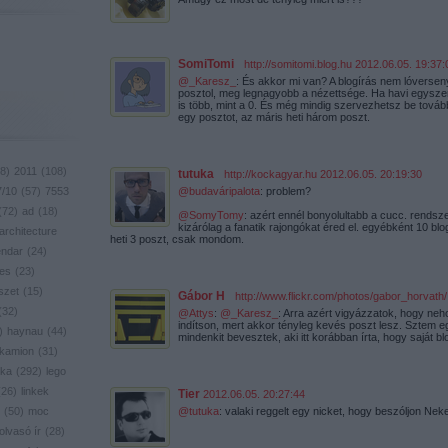
SomiTomi
·
http://somitomi.blog.hu
2012.06.05. 19:37:
@_Karesz_
: És akkor mi van? A blogírás nem lóverseny
posztol, meg legnagyobb a nézettsége. Ha havi egyszer
is több, mint a 0. És még mindig szervezhetsz be tovább
egy posztot, az máris heti három poszt.
8
)
2011
(
108
)
tutuka
·
http://kockagyar.hu
2012.06.05. 20:19:30
7/10
(
57
)
7553
@budaváripalota
: problem?
(
72
)
ad
(
18
)
@SomyTomy
: azért ennél bonyolultabb a cucc. rendsz
kizárólag a fanatik rajongókat éred el. egyébként 10 blo
architecture
heti 3 poszt, csak mondom.
endar
(
24
)
res
(
23
)
szet
(
15
)
Gábor H
·
http://www.flickr.com/photos/gabor_horvath/
(
32
)
@Attys
:
@_Karesz_
: Arra azért vigyázzatok, hogy neh
indítson, mert akkor tényleg kevés poszt lesz. Sztem eg
)
haynau
(
44
)
mindenkit bevesztek, aki itt korábban írta, hogy saját blo
kamion
(
31
)
ika
(
292
)
lego
(
26
)
linkek
Tier
2012.06.05. 20:27:44
(
50
)
moc
@tutuka
: valaki reggelt egy nicket, hogy beszóljon Nek
olvasó ír
(
28
)