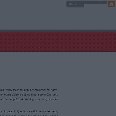
lni. Vagy teljesen, napi posztolással és nagy-
menethez viszont sajnos most
sem erőm, sem
últ 3 év napi 2-3-4 óra blogozásában, nincs mi
volt valami olyasmit csinálni, amit más nem,