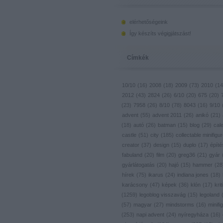
elérhetőségeink
Így készíts végigjátszást!
Címkék
10/10
(
16
)
2008
(
18
)
2009
(
73
)
2010
(
14
2012
(
43
)
2824
(
26
)
6/10
(
20
)
675
(
20
)
(
23
)
7958
(
26
)
8/10
(
78
)
8043
(
16
)
9/10
advent
(
55
)
advent 2011
(
26
)
anikó
(
21
)
(
18
)
autó
(
26
)
batman
(
15
)
blog
(
29
)
cal
castle
(
51
)
city
(
185
)
collectable minifigu
creator
(
37
)
design
(
15
)
duplo
(
17
)
építé
fabuland
(
20
)
film
(
20
)
greg36
(
21
)
gyár
gyárlátogatás
(
20
)
hajó
(
15
)
hammer
(
28
hírek
(
75
)
ikarus
(
24
)
indiana jones
(
18
)
karácsony
(
47
)
képek
(
36
)
klón
(
17
)
krit
(
1259
)
legoblog visszavág
(
15
)
legoland
(
57
)
magyar
(
27
)
mindstorms
(
16
)
minifig
(
253
)
napi advent
(
24
)
nyíregyháza
(
16
)