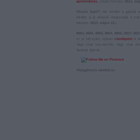
apróhirdetés.
(utolsó frissítés:
2012. máj
Olcsón legót?
Ne menjen a gatyád i
inkább, a jó olvasók megosztják a tutit 
frissítés:
2012. május 15.
)
8683, 8684, 8803, 8804, 8805, 8827, 883
ez az hét szám, nyilván
cserélgetni
is a
Vagy csak hozzászólni. Vagy csak me
Akármit. Bármit.
Végigjátszás adatbázis: