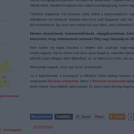
vicces volt újságosdit játszani. Remélem az elmúlt évek végtelen sok p
felfedeztétek, felnőttként legózni nem valami csodabogárság, hanem egy 
Túlnőttük magunkat. Tán tehettem volna többet a megmaradásért, ka
időmilliomos, és mindezek tetejébe még írni is tudó bloggerek után, ám
járt eredménnyel. Így most nem marad hát más hátra, mint a következ
Minden olvasónknak, kommentelőnknek, végigjátszónknak, bekü
köszönöm, hogy velem/velünk voltatok! Elég nagy faszaság ez től
Nem tudom mit fogok kezdeni a hirtelen rám szakadó nagy-nagy
közlésvágyam. Hat és fél éve írok ilyen-olyan blogokat, valamibe nyilvá
jólfizető céges blogger-állást Billundban, az ne habozzon szólni, van az
Most pedig megyek, sírok egy kicsit. Szevasztok!
Ja, a legfontosabb: a kockagyár a nélkülünk töltött boldog napokra 
megmaradó
fészbuk oldalunkat
, illetve a
Pinterest boardunkat
ajánl
tietek marad, használjátok egészséggel. És akkor most tényleg függöny.
próhirdeted.
Tetszik
0
232
komment
ed!
Kockagyári