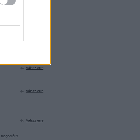
Válasz erre
y egy moc, legyen az bármilyen
 készleteket a lego 2012-ben,
ópofa" legócskákkal akarnak
blogot, nemcsak én :))
Válasz erre
Válasz erre
Válasz erre
Válasz erre
 magadról?!