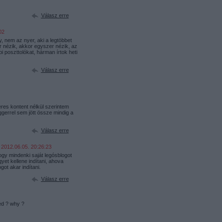
Válasz erre
02
, nem az nyer, aki a legtöbbet
 nézik, akkor egyszer nézik, az
i poszttolókat, hárman írtok heti
Válasz erre
eres kontent nélkül szerintem
ggerrel sem jött össze mindig a
Válasz erre
2012.06.05. 20:26:23
ogy mindenki saját legósblogot
yet kellene indítani, ahova
got akar indítani.
Válasz erre
ed ? why ?