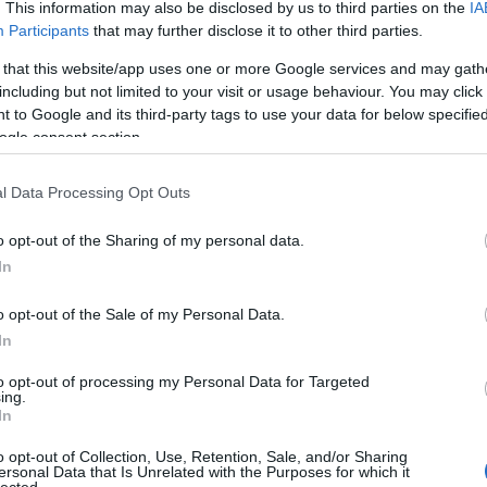
. This information may also be disclosed by us to third parties on the
IA
rrroka
·
http://hosszutav.blog.hu
2012.06.04. 16:45:12
@SomyTomy
: már csak azért is mert tutuka NEM akarj
Participants
that may further disclose it to other third parties.
 that this website/app uses one or more Google services and may gath
including but not limited to your visit or usage behaviour. You may click 
átlagos felhasználó
·
http://gumikutya.blog.hu
2012.0
 to Google and its third-party tags to use your data for below specifi
@SomyTomy
: Huh! Valamit félreértettetek! :)
ogle consent section.
Nem szeretném EZT a blogot folytatni/elvenni/stb!
Egy újat szeretnék indítani.
l Data Processing Opt Outs
Ezt meg is teszem ha összejönnek a dolgok, de felmérvén a szabadid
tudok napi minimum 1 blogbejegyzést összedobni. Mondjuk inkább csa
Ezért keresek olyan válalkozó szellemű kollegákat, akik tudnak, akarna
o opt-out of the Sharing of my personal data.
legalább heti egy posztot.
In
Na? Valaki? Ainex, pl? :P
o opt-out of the Sale of my Personal Data.
SomiTomi
·
http://somitomi.blog.hu
2012.06.04. 20:34:
In
@_Karesz_
: Akkor ess neki, aztán ha nem posztolsz 
nap alatt építették.
to opt-out of processing my Personal Data for Targeted
ing.
In
szerű árak
rrroka
·
http://hosszutav.blog.hu
2012.06.05. 05:38:25
@tutuka
: az egyébként miért nem volt jó alternatíva, ho
o opt-out of Collection, Use, Retention, Sale, and/or Sharing
infó amit szíved szerint kiraknál és nem akartál szelektá
ersonal Data that Is Unrelated with the Purposes for which it
között?
lected.