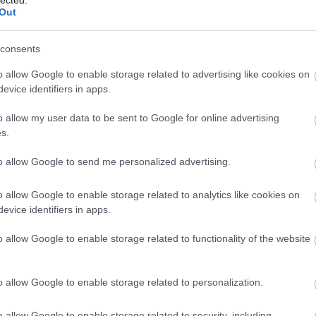
Out
uniqm
2012.05.25. 09:19:52
ct? El lehet
Én is nagyon sajnálom!
ába 833
Ugyanakkor meg is értem teljesen!
consents
Köszönöm, hogy egy klassz blogot csináltál, több szettet
blog, és
olvasott dolgok miatt kaptam kedvet hozzá.
Fuss el véle!
Remélem egyszer még lesz kedved folytatni.
o allow Google to enable storage related to advertising like cookies on
meg használtan
evice identifiers in apps.
zik: 7636
wannee/mayaa/du/ yaru (törölt)
2012.05.25. 09:30:37
o allow my user data to be sent to Google for online advertising
Én is köszönök mindent!
szépen a
s.
6. 17:50
)
RÁJEN
·
http://szirszarjaim.blog.hu
2012.05.25. 09:30
to allow Google to send me personalized advertising.
Én is sajnálom, jó volt ez, és engem a félgőzös megoldá
Csákányi László.
o allow Google to enable storage related to analytics like cookies on
evice identifiers in apps.
fabian2497
2012.05.25. 09:36:44
Sajnálom, hogy vége, de jó volt ez, és jó is lesz, ha net
o allow Google to enable storage related to functionality of the website
Egyébként ezentúl is minden elérhető lesz a blogon? A 
végigjátszások is?
o allow Google to enable storage related to personalization.
Hammer
·
http://car-pencil-etc.blog.hu/
2012.05.25. 09
Köszi.
o allow Google to enable storage related to security, including