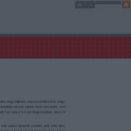
lni. Vagy teljesen, napi posztolással és nagy-
menethez viszont sajnos most
sem erőm, sem
últ 3 év napi 2-3-4 óra blogozásában, nincs mi
volt valami olyasmit csinálni, amit más nem,