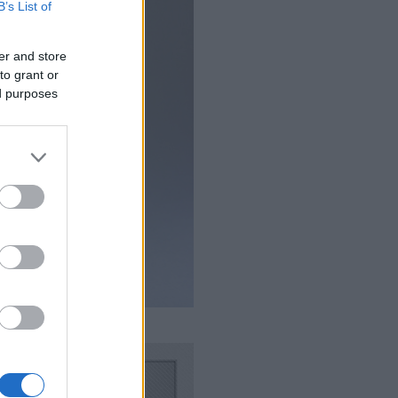
B’s List of
er and store
to grant or
ed purposes