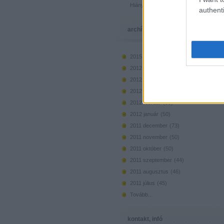
Hiányzó elemek beszerzése
authenti
archívum
2015 március
(
1
)
2012 május
(
36
)
2012 április
(
41
)
2012 március
(
46
)
2012 február
(
50
)
2012 január
(
50
)
2011 december
(
73
)
2011 november
(
50
)
2011 október
(
50
)
2011 szeptember
(
44
)
2011 augusztus
(
46
)
2011 július
(
45
)
Tovább
...
kontakt, infó