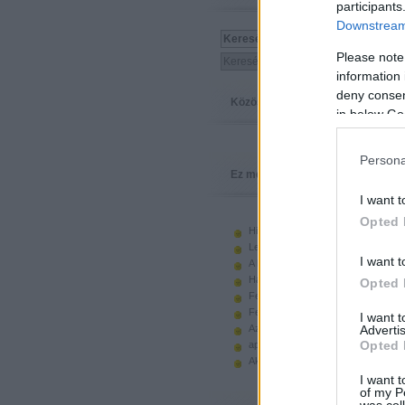
participants
Downstream 
Please note
information 
deny consent
Közösség
in below Go
Persona
Ez megy
I want t
Opted 
Hiányzó elemek beszerzése
Legoland Németország 2010
I want t
A kastélyok képes története
Használt legót piacról
Opted 
Feltörjük a legó ugart
Fehérítsd ki!
I want 
Advertis
Az Indiana Jones készletek
Opted 
apró. hirdetés.
Akciók, újdonságok a polcon, nagy
I want t
of my P
was col