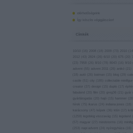
elérhetőségeink
Így készíts végigjátszást!
Címkék
10/10
(
16
)
2008
(
18
)
2009
(
73
)
2010
(
14
2012
(
43
)
2824
(
26
)
6/10
(
20
)
675
(
20
)
(
23
)
7958
(
26
)
8/10
(
78
)
8043
(
16
)
9/10
advent
(
55
)
advent 2011
(
26
)
anikó
(
21
)
(
18
)
autó
(
26
)
batman
(
15
)
blog
(
29
)
cal
castle
(
51
)
city
(
185
)
collectable minifigu
creator
(
37
)
design
(
15
)
duplo
(
17
)
építé
fabuland
(
20
)
film
(
20
)
greg36
(
21
)
gyár
gyárlátogatás
(
20
)
hajó
(
15
)
hammer
(
28
hírek
(
75
)
ikarus
(
24
)
indiana jones
(
18
)
karácsony
(
47
)
képek
(
36
)
klón
(
17
)
krit
(
1259
)
legoblog visszavág
(
15
)
legoland
(
57
)
magyar
(
27
)
mindstorms
(
16
)
minifig
(
253
)
napi advent
(
24
)
nyíregyháza
(
16
)