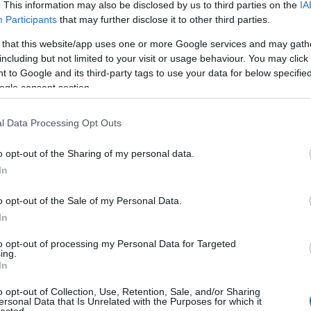
. This information may also be disclosed by us to third parties on the
IA
Participants
that may further disclose it to other third parties.
 that this website/app uses one or more Google services and may gath
including but not limited to your visit or usage behaviour. You may click 
 to Google and its third-party tags to use your data for below specifi
ogle consent section.
l Data Processing Opt Outs
o opt-out of the Sharing of my personal data.
In
o opt-out of the Sale of my Personal Data.
In
to opt-out of processing my Personal Data for Targeted
ing.
Novák Előd (kopeszkugelu).
Gyász.
Szégyen.
In
szerű árak
o opt-out of Collection, Use, Retention, Sale, and/or Sharing
ersonal Data that Is Unrelated with the Purposes for which it
lected.