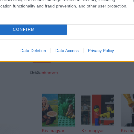
cation functionality and fraud prevention, and other user protection.
Mindent látni akarok a miniversenyről!
CONFIRM
Data Deletion
Data Access
Privacy Policy
Tetszik
0
14
komment
Címkék:
miniverseny
Ajánlott bejegyzések:
Kis magyar
Kis magyar
Kis m