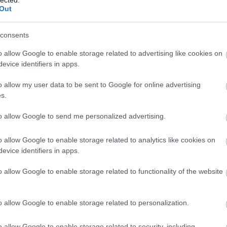
Out
evette a piaci
consents
ncs LEGO, van
o allow Google to enable storage related to advertising like cookies on
ehet most ilyen
evice identifiers in apps.
Olvasó játszik:
o allow my user data to be sent to Google for online advertising
1.17. 05:23
)
s.
m inkább
to allow Google to send me personalized advertising.
Végigjátszás:
o allow Google to enable storage related to analytics like cookies on
ct? El lehet
evice identifiers in apps.
ába 833
blog, és
o allow Google to enable storage related to functionality of the website
Fuss el véle!
meg használtan
zik: 7636
o allow Google to enable storage related to personalization.
szépen a
6. 17:50
)
o allow Google to enable storage related to security, including