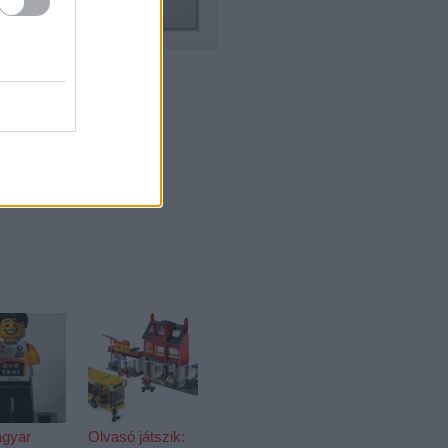
agyar
Olvasó játszik: