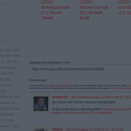
LEGO
LEGO
LEGO
arcképcsarnok
arcképcsarnok
arcké
(7.): Kiszel
(4.): tévéből
(1.): s
Tünde
jövők
8
)
2011
(
108
)
7/10
(
57
)
7553
(
72
)
ad
(
18
)
A bejegyzés trackback címe:
architecture
https://kockagyar.blog.hu/api/trackback/id/4530560
endar
(
24
)
res
(
23
)
Kommentek:
szet
(
15
)
A hozzászólások a
vonatkozó jogszabályok
értelmében felhasználói tartalomnak minősülnek, értük a
sz
azokat nem ellenőrzi. Kifogás esetén forduljon a blog szerkesztőjéhez. Részletek a
Felhasználási feltét
(
32
)
)
haynau
(
44
)
arodostoi
·
http://www.facebook.com/timocom.hu
2012
Az amivel nem mertem nevezni kategóriából:
kamion
(
31
)
ika
(
292
)
lego
Király Linda még az előválogatóból:
iplaylego.tumblr.co
kiralys-outfit-in-eurovision-2012-hungarian
(
26
)
linkek
(
50
)
moc
olvasó ír
(
28
)
tutuka
·
http://kockagyar.hu
2012.05.24. 10:41:08