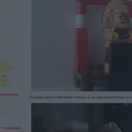
próhirdeted.
Zuschlag János (Ladiszlaidesz Tamás). Ő ma még szerepelni fog. LOLc
ed!
Kockagyári