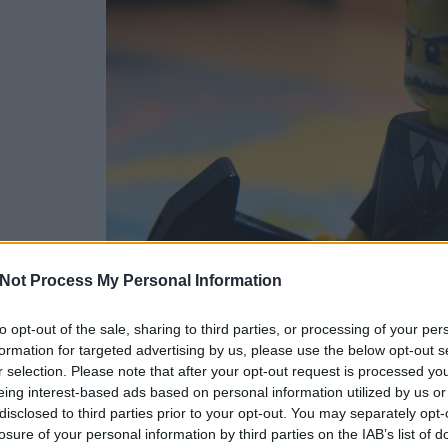
Not Process My Personal Information
to opt-out of the sale, sharing to third parties, or processing of your per
formation for targeted advertising by us, please use the below opt-out s
Selmeczi Gabriella (vbazsa). Bizonyára a tudjukkik eltőzsdézték a kifli á
r selection. Please note that after your opt-out request is processed y
csak nem tudod
eing interest-based ads based on personal information utilized by us or
 kattints
!
disclosed to third parties prior to your opt-out. You may separately opt-
losure of your personal information by third parties on the IAB’s list of