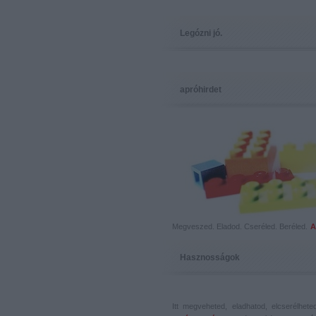
Legózni jó.
apróhirdet
Megveszed. Eladod. Cseréled. Beréled.
A
Hasznosságok
Itt megveheted, eladhatod, elcserélhet