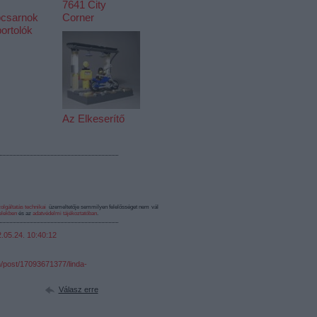
7641 City
pcsarnok
Corner
portolók
Az Elkeserítő
olgáltatás technikai
üzemeltetője semmilyen felelősséget nem vállal,
elekben
és az
adatvédelmi tájékoztatóban
.
.05.24. 10:40:12
m/post/17093671377/linda-
Válasz erre