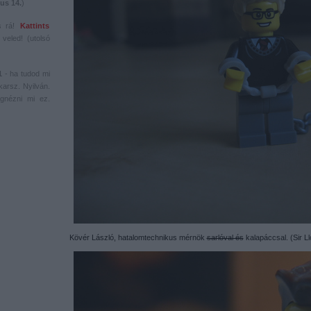
us 14.
)
s rá!
Kattints
veled! (utolsó
1
- ha tudod mi
karsz. Nyilván.
gnézni mi ez.
Kövér László, hatalomtechnikus mérnök
sarlóval és
kalapáccsal. (Sir L