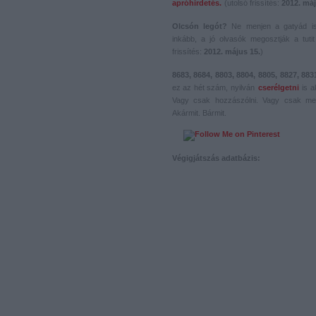
apróhirdetés.
(utolsó frissítés:
2012. máj
Olcsón legót?
Ne menjen a gatyád i
inkább, a jó olvasók megosztják a tutit 
frissítés:
2012. május 15.
)
8683, 8684, 8803, 8804, 8805, 8827, 883
ez az hét szám, nyilván
cserélgetni
is a
Vagy csak hozzászólni. Vagy csak me
Akármit. Bármit.
Végigjátszás adatbázis: