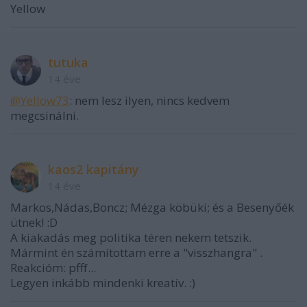
Yellow
tutuka
14 éve
@Yellow73
: nem lesz ilyen, nincs kedvem
megcsinálni.
kaos2 kapitány
14 éve
Markos,Nádas,Boncz; Mézga köbüki; és a Besenyőék
ütnek! :D
A kiakadás meg politika téren nekem tetszik.
Mármint én számítottam erre a "visszhangra" .
Reakcióm: pfff...
Legyen inkább mindenki kreatív. :)