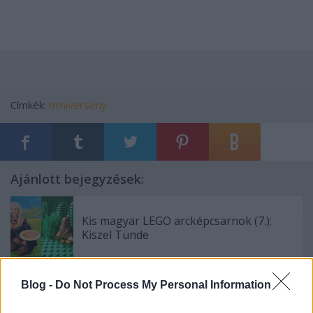
Címkék:
miniverseny
Ajánlott bejegyzések:
Kis magyar LEGO arcképcsarnok (7.):
Kiszel Tünde
Blog -
Do Not Process My Personal Information
Kis magyar LEGO arcképcsarnok (3.):
politikusok