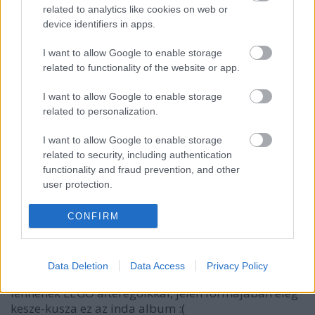
related to analytics like cookies on web or
device identifiers in apps.
tutuka
14 éve
I want to allow Google to enable storage
related to functionality of the website or app.
@Zeon
: hát itt nem üres, egy embeddelt inda album
ül benne.
I want to allow Google to enable storage
related to personalization.
I want to allow Google to enable storage
Yellow73
related to security, including authentication
14 éve
functionality and fraud prevention, and other
tutuka,
user protection.
néhány kép alól hiányolom a neveket, és sajnos
CONFIRM
anélkül nem mindegyiket lehet kitalálni, kit is
ábrázol.
Data Deletion
Data Access
Privacy Policy
Ezenkívül jó lenne, ha a valódi fényképek párosítva
lennének LEGO alteregoikkal, jelen formájában elég
kesze-kusza ez az inda album :(