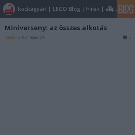
kockagyár! | LEGO Blog | hírek | akciók |
Miniverseny: az összes alkotás
tutuka
•
2012. május 24.
6