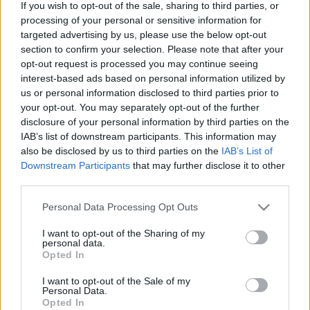
If you wish to opt-out of the sale, sharing to third parties, or
processing of your personal or sensitive information for
targeted advertising by us, please use the below opt-out
section to confirm your selection. Please note that after your
Clone Wars, vagy amit akartok...
opt-out request is processed you may continue seeing
interest-based ads based on personal information utilized by
us or personal information disclosed to third parties prior to
your opt-out. You may separately opt-out of the further
disclosure of your personal information by third parties on the
Végigjátszás: 6910 Mini Sports Car
IAB’s list of downstream participants. This information may
also be disclosed by us to third parties on the
IAB’s List of
Downstream Participants
that may further disclose it to other
third parties.
Please note that this website/app uses one or more Google
Röviden: linkek, egyebek
Personal Data Processing Opt Outs
services and may gather and store information including but
not limited to your visit or usage behaviour. You may click to
I want to opt-out of the Sharing of my
personal data.
grant or deny consent to Google and its third-party tags to
Opted In
use your data for below specified purposes in below Google
consent section.
Szólj hozzá!
I want to opt-out of the Sale of my
Personal Data.
Opted In
A hozzászóláshoz be kell lépned!