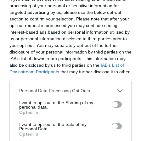
processing of your personal or sensitive information for
VAGY
targeted advertising by us, please use the below opt-out
section to confirm your selection. Please note that after your
opt-out request is processed you may continue seeing
interest-based ads based on personal information utilized by
us or personal information disclosed to third parties prior to
your opt-out. You may separately opt-out of the further
disclosure of your personal information by third parties on the
Tsingi
IAB’s list of downstream participants. This information may
14 éve
also be disclosed by us to third parties on the
IAB’s List of
Downstream Participants
that may further disclose it to other
Mi ebben az elkeserítő?
third parties.
Please note that this website/app uses one or more Google
Personal Data Processing Opt Outs
services and may gather and store information including but
ainex
not limited to your visit or usage behaviour. You may click to
I want to opt-out of the Sharing of my
14 éve
personal data.
grant or deny consent to Google and its third-party tags to
Opted In
@Tsingi
: Hogy én ilyet nem tudok csinálni!
use your data for below specified purposes in below Google
consent section.
I want to opt-out of the Sale of my
Personal Data.
Opted In
Longeye