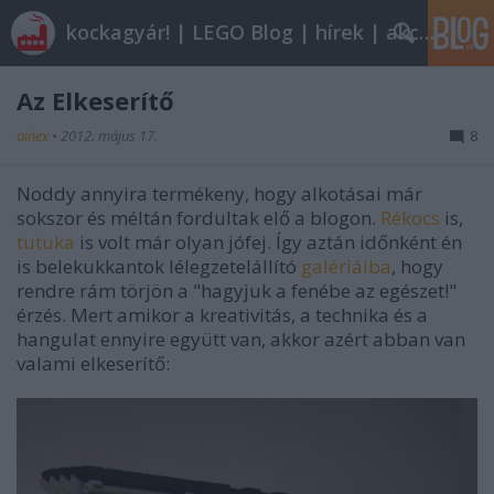
kockagyár! | LEGO Blog | hírek | akciók |
Az Elkeserítő
ainex
•
2012. május 17.
8
Noddy annyira termékeny, hogy alkotásai már
sokszor és méltán fordultak elő a blogon.
Rékocs
is,
tutuka
is volt már olyan jófej. Így aztán időnként én
is belekukkantok lélegzetelállító
galériáiba
, hogy
rendre rám törjön a "hagyjuk a fenébe az egészet!"
érzés. Mert amikor a kreativitás, a technika és a
hangulat ennyire együtt van, akkor azért abban van
valami elkeserítő: