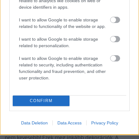
apelotti_katalogusbol
related to analytics like cookies on web or
device identifiers in apps.
... meg ilyet ...
I want to allow Google to enable storage
related to functionality of the website or app.
kockagyar.blog.hu/2011/06/18/a_legoember_is_csak
_ember
I want to allow Google to enable storage
related to personalization.
"...a többiről nem is beszélve!" Bocs, de a többit most
nincs kedvem kikeresni...
I want to allow Google to enable storage
related to security, including authentication
Na jó, a buszokat a végére már untam, igazán
functionality and fraud prevention, and other
kitalálhatnál már valami újat ahelyett, hogy itt
user protection.
siránkozol!
Milyen szürke is lenne a világ, ha mindenki csak
ugyanolyat tudna. Nekem mondjuk a belinkelt
CONFIRM
képek pl. nem tetszenek, szerintem vannak a srácnak
sokkal jobb cuccai is. Én inkább az olyan alkotásokat
kedvelem, amikkel lehet játszani. Vagyis ha
megépítem/jük, le tudok ülni a gyerekeimmel és
Data Deletion
Data Access
Privacy Policy
tudok vele játszani. Mert a Lego játék nem több és
nem kevesebb! Ezek meg inkább dekorációk. A