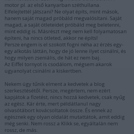
motor pl. az első kanyarban széthullana.
Elfelejtettél játszani? Ne olyat építs, mint mások,
hanem saját magad próbáld megvalósítani. Saját
magad, a saját ötleteidet próbáld meg beletenni,
mint eddig is. Másrészt meg nem kell folyamatosan
építeni, ha nincs ötleted, akkor ne építs!
Persze engem is el szokott fogni néha az érzés egy-
egy alkotás láttán, hogy de jó lenne ilyet csinálni, és
hogy milyen zseniális, de hát ez nem baj.
Az Eiffel tornyot is csodálom, mégsem akarok
ugyanolyat csinálni a kiskertben.
Nekem úgy tűnik elment a kedvetek a blog
szerkesztésétől. Persze, megértem, nem ezért
kapjátok a fizetést, nincs hozzá kedvetek, csak nyűg
az egész. Kár érte, mert példátlanul nagy
olvasótábort kovácsoltatok össze. És ennek az
egésznek egy olyan oldalát mutattátok, amit eddig
még senki. Nem rossz a Klikk se, egyáltalán nem
rossz, de más.