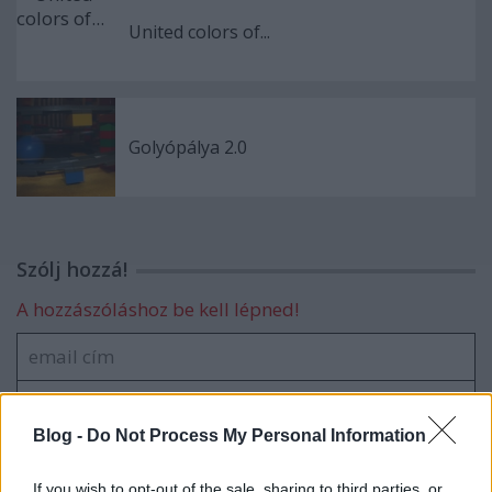
United colors of...
Golyópálya 2.0
Szólj hozzá!
A hozzászóláshoz be kell lépned!
Blog -
Do Not Process My Personal Information
If you wish to opt-out of the sale, sharing to third parties, or