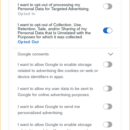
I want to opt-out of processing my
14 éve
Personal Data for Targeted Advertising.
Opted In
@ainex
: Szerencsétlenségedre van egy szabad fél
órám ma reggel és ahelyett, hogy tovább
I want to opt-out of Collection, Use,
olvasgatnám a többi cikket, most jól megmosom a
Retention, Sale, and/or Sharing of my
Personal Data that Is Unrelated with the
fejed, mert "én még ilyen buta ugrifülest nem
Purposes for which it was collected.
láttam!". Hogy kedvenc klasszikusomat idézzem...
Opted Out
Előre szólok, lehet hosszú lesz és kimoderáljátok, de
legalább jól kibosszankodom magam ;o)
Google consents
I want to allow Google to enable storage
Először is. De ilyet tudsz:
related to advertising like cookies on web or
device identifiers in apps.
kockagyar.blog.hu/2011/08/29/meg_ikarust_barkine
k
I want to allow my user data to be sent to
kockagyar.blog.hu/2011/08/18/magyar_buszt_az_eg
Google for online advertising purposes.
esz_vilagnak
I want to allow Google to send me
... meg ilyet ...
personalized advertising.
kockagyar.blog.hu/2011/07/18/mai_kamiont_a_tegn
I want to allow Google to enable storage