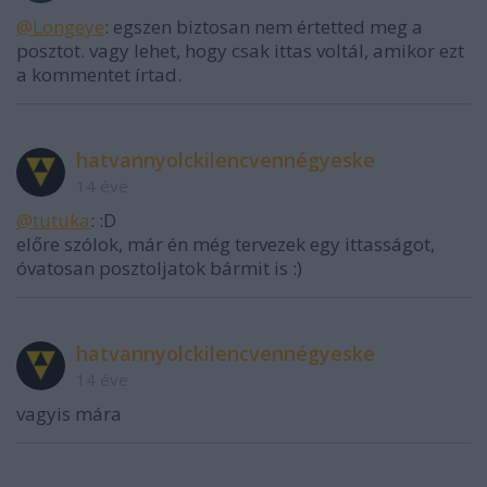
@Longeye
: egszen biztosan nem értetted meg a
posztot. vagy lehet, hogy csak ittas voltál, amikor ezt
a kommentet írtad.
hatvannyolckilencvennégyeske
14 éve
@tutuka
: :D
előre szólok, már én még tervezek egy ittasságot,
óvatosan posztoljatok bármit is :)
hatvannyolckilencvennégyeske
14 éve
vagyis mára