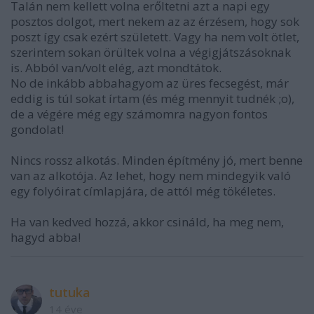
Talán nem kellett volna erőltetni azt a napi egy
posztos dolgot, mert nekem az az érzésem, hogy sok
poszt így csak ezért született. Vagy ha nem volt ötlet,
szerintem sokan örültek volna a végigjátszásoknak
is. Abból van/volt elég, azt mondtátok.
No de inkább abbahagyom az üres fecsegést, már
eddig is túl sokat írtam (és még mennyit tudnék ;o),
de a végére még egy számomra nagyon fontos
gondolat!
Nincs rossz alkotás. Minden építmény jó, mert benne
van az alkotója. Az lehet, hogy nem mindegyik való
egy folyóirat címlapjára, de attól még tökéletes.
Ha van kedved hozzá, akkor csináld, ha meg nem,
hagyd abba!
tutuka
14 éve