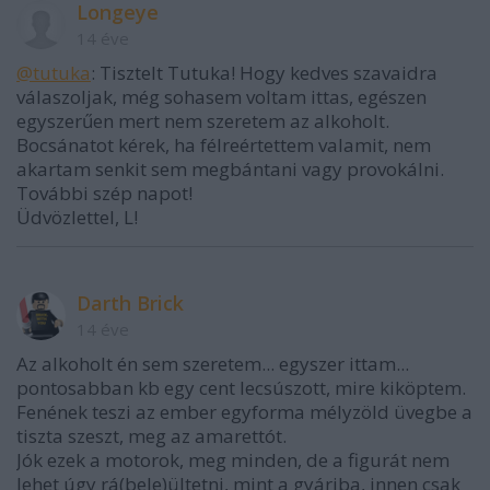
Longeye
14 éve
@tutuka
: Tisztelt Tutuka! Hogy kedves szavaidra
válaszoljak, még sohasem voltam ittas, egészen
egyszerűen mert nem szeretem az alkoholt.
Bocsánatot kérek, ha félreértettem valamit, nem
akartam senkit sem megbántani vagy provokálni.
További szép napot!
Üdvözlettel, L!
Darth Brick
14 éve
Az alkoholt én sem szeretem... egyszer ittam...
pontosabban kb egy cent lecsúszott, mire kiköptem.
Fenének teszi az ember egyforma mélyzöld üvegbe a
tiszta szeszt, meg az amarettót.
Jók ezek a motorok, meg minden, de a figurát nem
lehet úgy rá(bele)ültetni, mint a gyáriba, innen csak