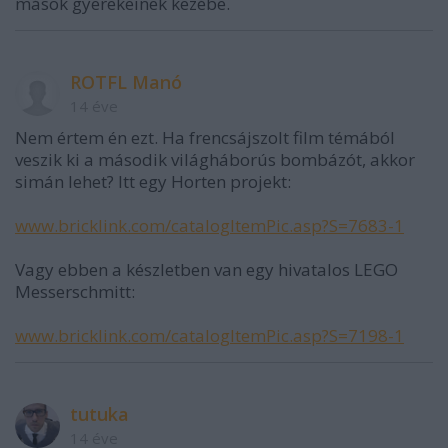
mások gyerekeinek kezébe.
ROTFL Manó
14 éve
Nem értem én ezt. Ha frencsájszolt film témából
veszik ki a második világháborús bombázót, akkor
simán lehet? Itt egy Horten projekt:
www.bricklink.com/catalogItemPic.asp?S=7683-1
Vagy ebben a készletben van egy hivatalos LEGO
Messerschmitt:
www.bricklink.com/catalogItemPic.asp?S=7198-1
tutuka
14 éve