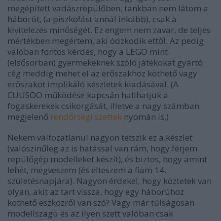
megépített vadászrepülőben, tankban nem látom a
háborút, (a piszkolást annál inkább), csak a
kivitelezés minőségét. Ez engem nem zavar, de teljes
mértékben megértem, aki ódzkodik ettől. Az pedig
valóban fontos kérdés, hogy a LEGO mint
(elsősorban) gyermekeknek szóló játékokat gyártó
cég meddig mehet el az erőszakhoz köthető vagy
erőszakot implikáló készletek kiadásával. (A
CUUSOO működése kapcsán hallhatjuk a
fogaskerekek csikorgását, illetve a nagy számban
megjelenő
rendőrségi szettek
nyomán is.)
Nekem változatlanul nagyon tetszik ez a készlet
(valószínűleg az is hatással van rám, hogy férjem
repülőgép modelleket készít), és biztos, hogy amint
lehet, megveszem (és elteszem a fiam 14.
születésnapjára). Nagyon érdekel, hogy köztetek van
olyan, akit az tart vissza, hogy egy háborúhoz
köthető eszközről van szó? Vagy már túlságosan
modellszagú és az ilyen szett valóban csak