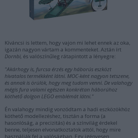
Kíváncsi is lettem, hogy vajon mi lehet ennek az oka,
igazán nagyon vártam a kommenteket. Aztán írt
Dornbi,
és valószínűleg rátapintott a lényegre:
"Akárhogy is, furcsa érzés egy háborús eszközt
hivatalos termékként látni. MOC-ként nagyon tetszene,
és annak is örülök, hogy meg tudom venni. De valahogy
mégis fura valami egészen konkrétan háborúhoz
köthető dolgon LEGO emblémát látni."
Én valahogy mindig vonzódtam a hadi eszközökhöz
köthető modellezéshez, tisztán a forma (a
hasonlóság, a precizitás) és a színvilág érdekel
benne, teljesen elvonatkoztatok attól, hogy mire
használják fel a valóságban. Egy igényesen