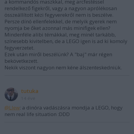
a kommandós maszkkal, meg arcfestéssel
rendelkező figekről, vagy a nagyon aprólékosan
összeállított kézi fegyverekről nem is beszélve.
Persze dínó ellenfelekkel, de melyik gyerek nem
nyomja be őket azonnal más minifigek ellen?
Mindenféle alibi témákkal, meg minél tarkább,
színesebb kivitelben, de a LEGO igen is ad ki komoly
fegyverzetet.
Ezek után miről beszélünk? A "baj" már régen
bekövetkezett.
Nekik viszont nagyon nem kéne álszenteskedniük.
tutuka
14 éve
@Llew
: a dinóra vadászásra mondja a LEGO, hogy
nem real life situation :DDD