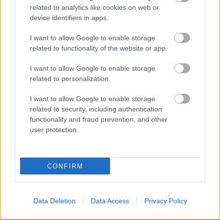
14 éve
related to analytics like cookies on web or
device identifiers in apps.
@tutuka
: miért, amiket kiadtak eddig a cuusoo
keretein belül, azok nem "lokalizáltak" - japán
I want to allow Google to enable storage
mütyürök, játékos szubkultúra, tkp. ugyanaz.
related to functionality of the website or app.
I want to allow Google to enable storage
related to personalization.
hatvannyolckilencvennégyeske
14 éve
I want to allow Google to enable storage
@hatvannyolckilencvennégyeske
: a fenti egy kérdés
related to security, including authentication
functionality and fraud prevention, and other
valójában
user protection.
tutuka
CONFIRM
14 éve
@hatvannyolckilencvennégyeske
: jó, de a cuusoo egy
ordas nagy fasság :D én a LEGOról beszélek.
Data Deletion
Data Access
Privacy Policy