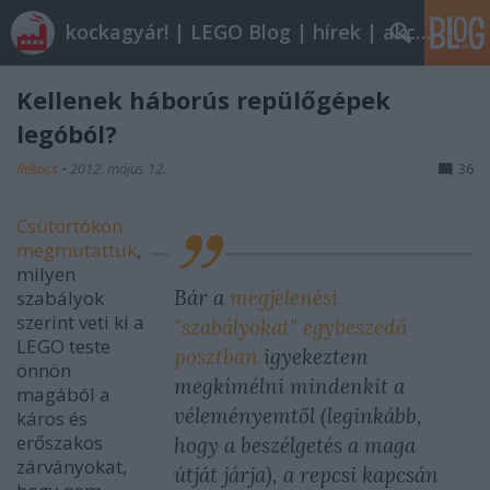
kockagyár! | LEGO Blog | hírek | akciók |
Kellenek háborús repülőgépek
legóból?
Rékocs
•
2012. május 12.
36
Csütörtökön
megmutattuk
,
milyen
Bár a
megjelenési
szabályok
szerint veti ki a
"szabályokat" egybeszedő
LEGO teste
posztban
igyekeztem
önnön
megkímélni mindenkit a
magából a
véleményemtől (leginkább,
káros és
erőszakos
hogy a beszélgetés a maga
zárványokat,
útját járja), a repcsi kapcsán