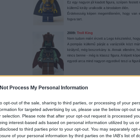
Ez egy nagyon jól kiadott figura, szépen festett m
küllemű király uralkodik a birodalom élén.
Érdekesség képen megemlíteném, hogy van eg
fogva tart.
2009:
Troll King
Nem tudom miért érzett a Lego késztetést, hogy a
A pompás küllemű párját a varázslók közt már
királynő, még boszorkány is. Annak ellenére, ho
nincs benne - még is klassz figura. A tépett köp
egyedi arca mind nagyon egyedivé teszi a figurát,
2010:
Lion King
Not Process My Personal Information
Noha a neve félrevezető lehet, nem
Szimbáról
l
szerintem kijelenthetem, hogy egyben a legsze
mellvért, láb- és felső rész. Figura feje kivál
to opt-out of the sale, sharing to third parties, or processing of your per
piros köpenyt is. A figura nem csak a kastélyb
formation for targeted advertising by us, please use the below opt-out s
barátibb árkategóriájú királyi hintóba is bekerült.
r selection. Please note that after your opt-out request is processed y
csak nem tudod
eing interest-based ads based on personal information utilized by us or
 kattints
!
disclosed to third parties prior to your opt-out. You may separately opt-
| Forrás:
Brickset
|
losure of your personal information by third parties on the IAB’s list of