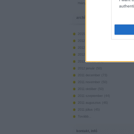
Hiányzó elemek beszerzése
authenti
archívum
2015 március
(
1
)
2012 május
(
36
)
2012 április
(
41
)
2012 március
(
46
)
2012 február
(
50
)
2012 január
(
50
)
2011 december
(
73
)
2011 november
(
50
)
2011 október
(
50
)
2011 szeptember
(
44
)
2011 augusztus
(
46
)
2011 július
(
45
)
Tovább
...
kontakt, infó