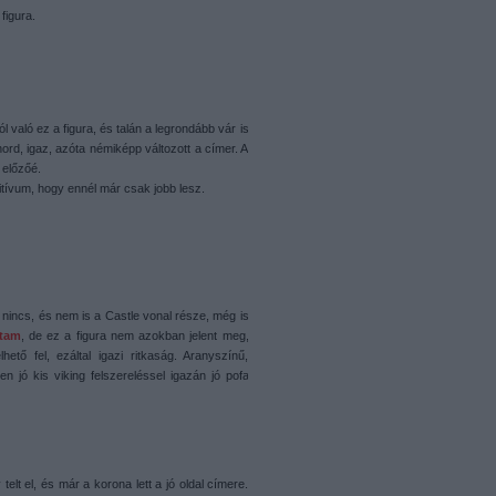
figura.
 való ez a figura, és talán a legrondább vár is
hord, igaz, azóta némiképp változott a címer. A
 előzőé.
tívum, hogy ennél már csak jobb lesz.
 nincs, és nem is a Castle vonal része, még is
rtam
, de ez a figura nem azokban jelent meg,
ető fel, ezáltal igazi ritkaság. Aranyszínű,
n jó kis viking felszereléssel igazán jó pofa
elt el, és már a korona lett a jó oldal címere.