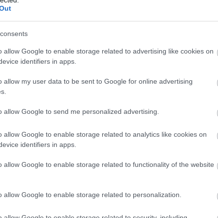
Out
evette a piaci
consents
ncs LEGO, van
o allow Google to enable storage related to advertising like cookies on
ehet most ilyen
evice identifiers in apps.
Olvasó játszik:
A bejegyzés trackback címe:
o allow my user data to be sent to Google for online advertising
1.17. 05:23
)
https://kockagyar.blog.hu/api/trackback/id/4341828
s.
Kommentek:
m inkább
to allow Google to send me personalized advertising.
Végigjátszás:
A hozzászólások a
vonatkozó jogszabályok
értelmében felhasználói tartalomnak minősülnek, értük a
sz
azokat nem ellenőrzi. Kifogás esetén forduljon a blog szerkesztőjéhez. Részletek a
Felhasználási feltét
o allow Google to enable storage related to analytics like cookies on
nplne
2012.04.22. 09:30:07
ct? El lehet
evice identifiers in apps.
"Érdekesség képen megemlíteném" - Ez most komoly???
ába 833
blog, és
o allow Google to enable storage related to functionality of the website
Fuss el véle!
Stefánia vagdalt
2012.04.22. 09:44:14
meg használtan
@nplne
: Ugyan már, ne kapkodd így a levegőt három kérdőjellel, ez c
zik: 7636
játékkal foglalkozó blogon. :-)
o allow Google to enable storage related to personalization.
szépen a
Medoro
2012.04.22. 09:46:37
6. 17:50
)
o allow Google to enable storage related to security, including