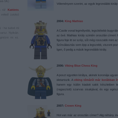
us 14.
)
Véleményem szerint, az egyik legrondább király 
s rá!
Kattints
veled! (utolsó
2004:
King Mathias
1
- ha tudod mi
A Castle vonal legmélyebb, legsötétebb bugyrából
karsz. Nyilván.
az övé. Mathias király szintén oroszlán címert 
gnézni mi ez.
figura feje itt se szép, sőt még rosszabb mint az
Színválasztás sem épp a legszebb, viszont pozi
Igen, ő pedig a másik legrondább király.
2006:
Viking Blue Chess King
A poszt egyetlen királya, akinek koronája ugyan
idetartozik. A
viking témáról már korábban í
hanem egy külön kiadott sakk készletben lelh
(ragasztott) szarvas sisakjával, és egy egésze
figura.
2007:
Crown King
Hol van már az oroszlán címer? Alig néhány év t