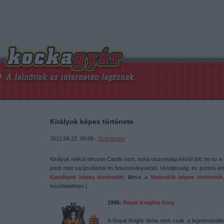
Királyok képes története
2012.04.22. 09:08 -
Scorpicore
Királyok nélkül nincsen Castle sem, noha viszonylag későn jött be ez a 
jutott mint varázslókból és boszorkányokból. (A teljesség, és pontos é
Kastélyok képes történetét
, illetve a
Varázslók képes történetét
későbbiekben.)
1995:
Royal Knights King
A Royal Knight téma nem csak a legremekebb k