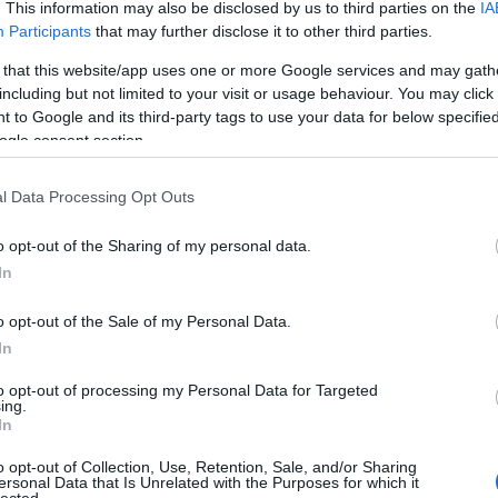
. This information may also be disclosed by us to third parties on the
IA
Participants
that may further disclose it to other third parties.
 that this website/app uses one or more Google services and may gath
Tetszik
0
including but not limited to your visit or usage behaviour. You may click 
 to Google and its third-party tags to use your data for below specifi
21
komment
ogle consent section.
Címkék:
castle
képes történet
l Data Processing Opt Outs
Ajánlott bejegyzések:
o opt-out of the Sharing of my personal data.
In
o opt-out of the Sale of my Personal Data.
In
Kis magyar
Kis magyar
Kis m
to opt-out of processing my Personal Data for Targeted
LEGO
LEGO
LEGO
ing.
In
arcképcsarnok
arcképcsarnok
arcké
(7.): Kiszel
(4.): tévéből
(1.): s
szerű árak
Tünde
jövők
o opt-out of Collection, Use, Retention, Sale, and/or Sharing
ersonal Data that Is Unrelated with the Purposes for which it
lected.