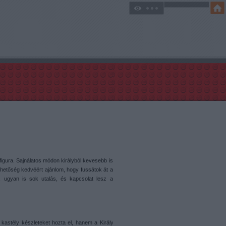
figura. Sajnálatos módon királyból kevesebb is
rthetőség kedvéért ajánlom, hogy fussátok át a
, ugyan is sok utalás, és kapcsolat lesz a
astély készleteket hozta el, hanem a Király