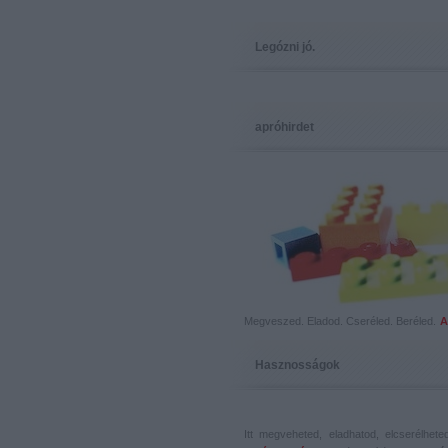
Legózni jó.
apróhirdet
Megveszed. Eladod. Cseréled. Beréled.
A
Hasznosságok
Itt megveheted, eladhatod, elcserélhet