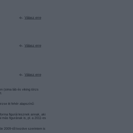
Válasz erre
Válasz erre
Válasz erre
en (sima láb és viking törzs
t.
rzse itt fehér alapszínű:
forma figurái lesznek annak, aki
i más figurának is, pl. a 2011-es
e 2009-től kezdve szerintem is