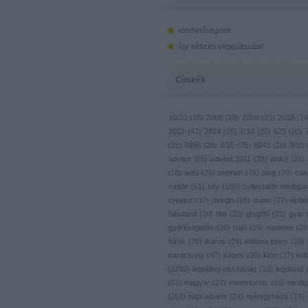
elérhetőségeink
Így készíts végigjátszást!
Címkék
10/10
(
16
)
2008
(
18
)
2009
(
73
)
2010
(
14
2012
(
43
)
2824
(
26
)
6/10
(
20
)
675
(
20
)
(
23
)
7958
(
26
)
8/10
(
78
)
8043
(
16
)
9/10
advent
(
55
)
advent 2011
(
26
)
anikó
(
21
)
(
18
)
autó
(
26
)
batman
(
15
)
blog
(
29
)
cal
castle
(
51
)
city
(
185
)
collectable minifigu
creator
(
37
)
design
(
15
)
duplo
(
17
)
építé
fabuland
(
20
)
film
(
20
)
greg36
(
21
)
gyár
gyárlátogatás
(
20
)
hajó
(
15
)
hammer
(
28
hírek
(
75
)
ikarus
(
24
)
indiana jones
(
18
)
karácsony
(
47
)
képek
(
36
)
klón
(
17
)
krit
(
1259
)
legoblog visszavág
(
15
)
legoland
(
57
)
magyar
(
27
)
mindstorms
(
16
)
minifig
(
253
)
napi advent
(
24
)
nyíregyháza
(
16
)