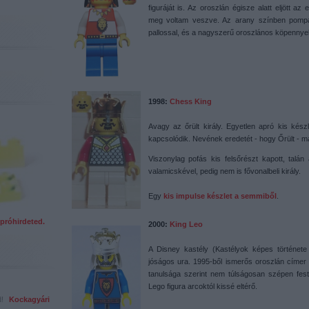
figuráját is. Az oroszlán égisze alatt eljött a
meg voltam veszve. Az arany színben pompá
pallossal, és a nagyszerű oroszlános köpennyel 
1998:
Chess King
Avagy az őrült király. Egyetlen apró kis kés
kapcsolódik. Nevének eredetét - hogy Őrült - ma
Viszonylag pofás kis felsőrészt kapott, talán
valamicskével, pedig nem is fővonalbeli király.
Egy
kis impulse készlet a semmiből
.
próhirdeted.
2000:
King Leo
A Disney kastély (Kastélyok képes története 
jóságos ura. 1995-ből ismerős oroszlán címer 
tanulsága szerint nem túlságosan szépen festv
Lego figura arcoktól kissé eltérő.
ed!
Kockagyári