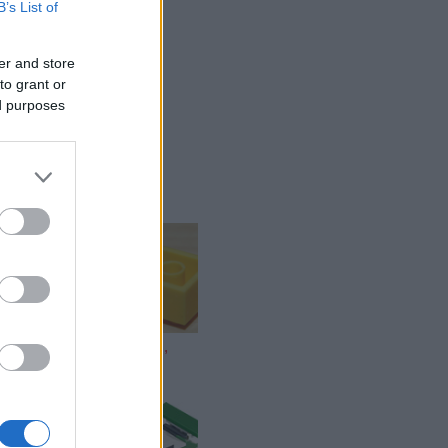
B’s List of
er and store
to grant or
ed purposes
agyar
Clone Wars,
vagy amit
pcsarnok
akartok...
portolók