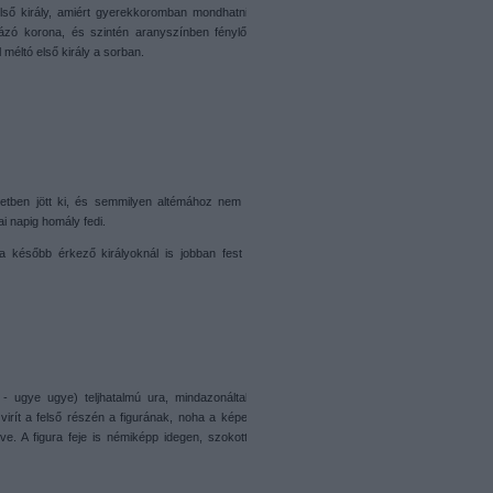
z első király, amiért gyerekkoromban mondhatni
zó korona, és szintén aranyszínben fénylő
méltó első király a sorban.
zletben jött ki, és semmilyen altémához nem
i napig homály fedi.
 a később érkező királyoknál is jobban fest
- ugye ugye) teljhatalmú ura, mindazonáltal
virít a felső részén a figurának, noha a képe
e. A figura feje is némiképp idegen, szokott