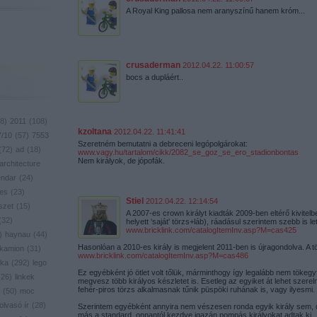
A Royal King pallosa nem aranyszínű hanem króm...
crusaderman
2012.04.22. 11:00:57
bocs a dupláért..
8
)
2011
(
108
)
kzoltana
2012.04.22. 11:41:41
7/10
(
57
)
7553
Szeretném bemutatni a debreceni legópolgárokat:
(
72
)
ad
(
18
)
www.vagy.hu/tartalom/cikk/2082_se_goz_se_ero_stadionbontas
Nem királyok, de jópofák.
architecture
endar
(
24
)
res
(
23
)
Stiel
2012.04.22. 12:14:54
szet
(
15
)
A 2007-es crown királyt kiadták 2009-ben eltérő kivitelb
(
32
)
helyett 'saját' törzs+láb), ráadásul szerintem szebb is let
www.bricklink.com/catalogItemInv.asp?M=cas425
)
haynau
(
44
)
Hasonlóan a 2010-es király is megjelent 2011-ben is újragondolva. A tö
kamion
(
31
)
www.bricklink.com/catalogItemInv.asp?M=cas486
ika
(
292
)
lego
Ez egyébként jó ötlet volt tőlük, márminthogy így legalább nem tökegy
(
26
)
linkek
megvesz több királyos készletet is. Esetleg az egyiket át lehet szereln
fehér-piros törzs alkalmasnak tűnik püspöki ruhának is, vagy ilyesmi.
(
50
)
moc
olvasó ír
(
28
)
Szerintem egyébként annyira nem vészesen ronda egyik király sem, d
más a standard, onnantól kezdve igazán pompás királyokat adtak ki.