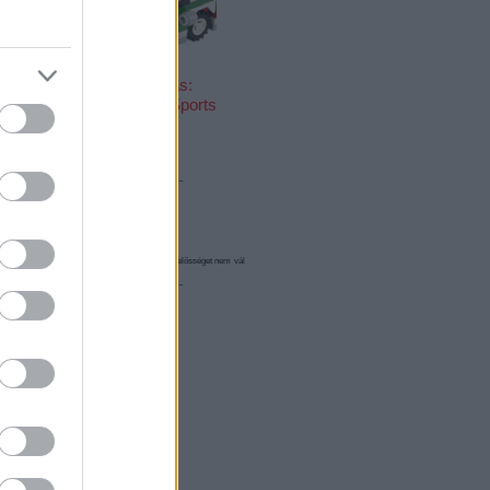
Végigjátszás:
6910 Mini Sports
Car
olgáltatás technikai
üzemeltetője semmilyen felelősséget nem vállal,
elekben
és az
adatvédelmi tájékoztatóban
.
Válasz erre
sak egy helyesírási hiba egy
Válasz erre