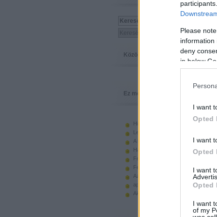
participants
Downstream 
Please note
information 
deny consent
Közösség
in below Go
Persona
Ez megy
I want t
Opted 
Hiányzó elemek beszerzése
Legoland Németország 2010
I want t
A kastélyok képes története
Használt legót piacról
Opted 
Feltörjük a legó ugart
Fehérítsd ki!
I want 
Advertis
Az Indiana Jones készletek
Opted 
apró. hirdetés.
Akciók, újdonságok a polcon, nagy
I want t
of my P
was col