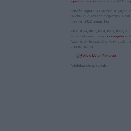
apróhirdetés.
(utolsó frissítés:
2012. máj
Olcsón legót?
Ne menjen a gatyád i
inkább, a jó olvasók megosztják a tutit 
frissítés:
2012. május 15.
)
8683, 8684, 8803, 8804, 8805, 8827, 883
ez az hét szám, nyilván
cserélgetni
is a
Vagy csak hozzászólni. Vagy csak me
Akármit. Bármit.
Végigjátszás adatbázis: