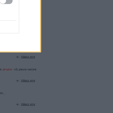
bben a témában. A sakk
ban, és az erődben is van egy-
Válasz erre
észleteket hozta el, hanem a
eg nem rossz, de az altéma
Castle legjobbjaitól nagyon
álni. :D
Válasz erre
nk
@nplne
: -ről, jelezte nekünk
Válasz erre
óm...
Válasz erre