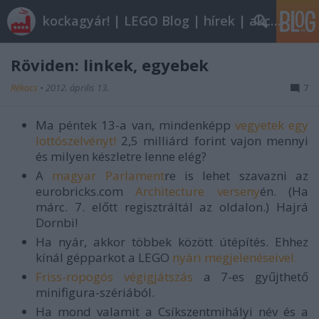
kockagyár! | LEGO Blog | hírek | akciók |
Röviden: linkek, egyebek
Rékocs
•
2012. április 13.
7
Ma péntek 13-a van, mindenképp
vegyetek egy
lottószelvényt!
2,5 milliárd forint vajon mennyi
és milyen készletre lenne elég?
A
magyar Parlament
re is lehet szavazni az
eurobricks.com
Architecture verseny
én. (Ha
márc. 7. előtt regisztráltál az oldalon.) Hajrá
Dornbi!
Ha nyár, akkor többek között útépítés. Ehhez
kínál gépparkot a LEGO
nyári megjelenéseivel.
Friss-ropogós végigjátszás
a 7-es gyűjthető
minifigura-szériából.
Ha mond valamit a Csíkszentmihályi név és a