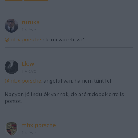
tutuka
14 éve
@mbx porsche
: de mi van elírva?
Llew
14 éve
@mbx porsche
: angolul van, ha nem tűnt fel
Nagyon jó indulók vannak, de azért dobok erre is
pontot.
mbx porsche
14 éve