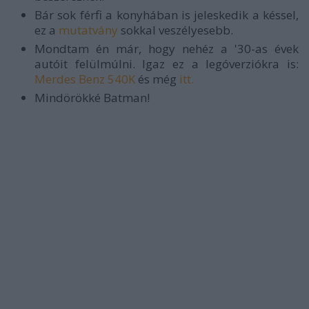
Bár sok férfi a konyhában is jeleskedik a késsel,
ez a
mutatvány
sokkal veszélyesebb.
Mondtam én már, hogy nehéz a '30-as évek
autóit felülmúlni. Igaz ez a legóverziókra is:
Merdes Benz 540K
és még
itt.
Mindörökké Batman!