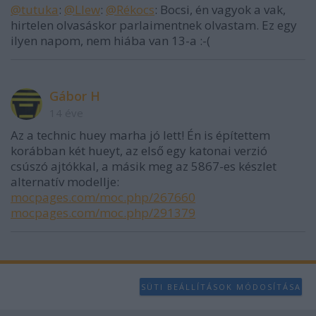
@tutuka
:
@Llew
:
@Rékocs
: Bocsi, én vagyok a vak,
hirtelen olvasáskor parlaimentnek olvastam. Ez egy
ilyen napom, nem hiába van 13-a :-(
Gábor H
14 éve
Az a technic huey marha jó lett! Én is építettem
korábban két hueyt, az első egy katonai verzió
csúszó ajtókkal, a másik meg az 5867-es készlet
alternatív modellje:
mocpages.com/moc.php/267660
mocpages.com/moc.php/291379
SÜTI BEÁLLÍTÁSOK MÓDOSÍTÁSA