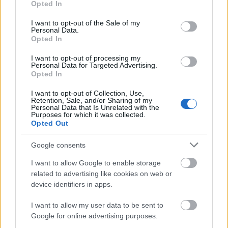
börtönlakók
Opted In
use your data for below specified purposes in below Google
consent section.
I want to opt-out of the Sale of my
Personal Data.
Opted In
Kis magyar LEGO arcképcsarnok (5.):
megélhetési celebek
I want to opt-out of processing my
Personal Data for Targeted Advertising.
Opted In
I want to opt-out of Collection, Use,
Retention, Sale, and/or Sharing of my
Olvasó játszik: 7641 City Corner
Personal Data that Is Unrelated with the
Purposes for which it was collected.
Opted Out
Google consents
Golyópálya 2.0
I want to allow Google to enable storage
related to advertising like cookies on web or
device identifiers in apps.
I want to allow my user data to be sent to
Legó a terítéken
Google for online advertising purposes.