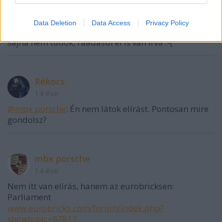
mbx porsche
14 éve
Data Deletion
Data Access
Privacy Policy
Szívesen szavaznék a Parlamentre, ha tudnék, de
sajna nem tudok, ráadásul el is van írva :-(
Rékocs
14 éve
@mbx porsche
: Én nem látok elírást. Pontosan mire
gondolsz?
mbx porsche
14 éve
Nem itt van elírás, hanem az eurobricksen:
Parliament
www.eurobricks.com/forum/index.php?
showtopic=67813