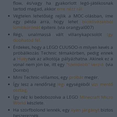
flow, és/vagy ha gyakorlott legó-játékosnak
tartod magad, akkor
erre nézz rá!
Végtelen lehetőség rejlik a MOC-olásban, íme
egy példa arra, hogy lehet
biciklivázakból
lombkoronát
építeni. (via orangyal007)
Régi, unalmassá vált villanykapcsolót
így
dobhatod fel.
Érdekes, hogy a LEGO CUUSOO-n milyen kevés a
próbálkozás Technic témakörben, pedig ennek
a
Huey
nak az alkotója pályázhatna. Akinek ez a
vonal nem jön be, itt egy
"szelídebb" verzió.
(via
Dornbi)
Mini Technic-villamos, egy
próbát
megér.
Így lesz a rendőrség
légi
egységéből
vízi mentő
osztag.
Így néz ki bedobozolva a LEGO
MInecraft Micro
World
készlete.
Ha szörfbolond lennék, egy
ilyen járgányt
biztos
beszereznék.