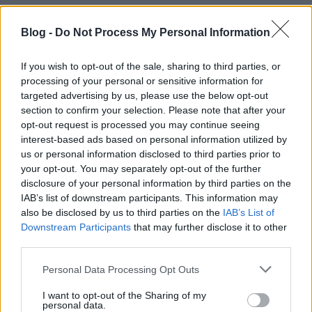
Blog -
Do Not Process My Personal Information
If you wish to opt-out of the sale, sharing to third parties, or
processing of your personal or sensitive information for
targeted advertising by us, please use the below opt-out
section to confirm your selection. Please note that after your
opt-out request is processed you may continue seeing
Címkék:
hírek
video
linkek
lego
batman
röviden
technic
moc
interest-based ads based on personal information utilized by
woodie
huey
macaron
zoetrope
4439
eurobricks.com
us or personal information disclosed to third parties prior to
architecture verseny
city summer sets 2012
cms7
steph77
your opt-out. You may separately opt-out of the further
psiaki
proudlove
mini tram
disclosure of your personal information by third parties on the
IAB’s list of downstream participants. This information may
also be disclosed by us to third parties on the
IAB’s List of
Downstream Participants
that may further disclose it to other
third parties.
Ajánlott bejegyzések:
Please note that this website/app uses one or more Google
Personal Data Processing Opt Outs
services and may gather and store information including but
not limited to your visit or usage behaviour. You may click to
I want to opt-out of the Sharing of my
Kis magyar LEGO arcképcsarnok (6.):
personal data.
grant or deny consent to Google and its third-party tags to