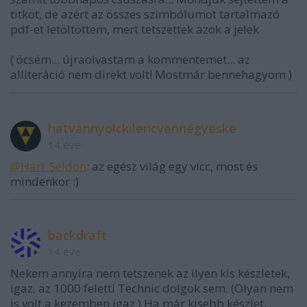
titkot, de azért az összes szimbólumot tartalmazó
pdf-et letöltöttem, mert tetszettek azok a jelek
( öcsém... újraolvastam a kommentemet... az
alliteráció nem direkt volt! Mostmár bennehagyom )
hatvannyolckilencvennégyeske
14 éve
@Hari_Seldon
: az egész világ egy vicc, most és
mindenkor :)
backdraft
14 éve
Nekem annyira nem tetszenek az ilyen kis készletek,
igaz, az 1000 feletti Technic dolgok sem. (Olyan nem
is volt a kezemben igaz.) Ha már kisebb készlet,