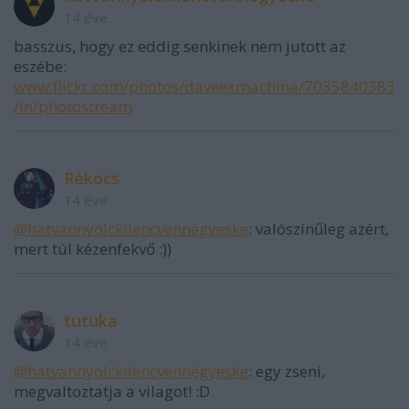
14 éve
basszus, hogy ez eddig senkinek nem jutott az
eszébe:
www.flickr.com/photos/daveexmachina/7035840383
/in/photostream
Rékocs
14 éve
@hatvannyolckilencvennégyeske
: valószínűleg azért,
mert túl kézenfekvő :))
tutuka
14 éve
@hatvannyolckilencvennégyeske
: egy zseni,
megvaltoztatja a vilagot! :D