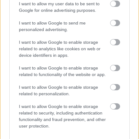
Mechanika 10/10
I want to allow my user data to be sent to
Minden olajozottan működik. Annak ellenére, hogy
Google for online advertising purposes.
nem sokat ér, nagyon tetszik a terepjáróban az, hogy
két tengely rugózását egy rugóval oldották meg és
I want to allow Google to send me
az is, hogy a kormányzás a hátsó traktusból az első
personalized advertising.
kerékhez (ami ugye le-fel mozog) a kardáncsukló
közbeiktatásával jut el. Ha a fogaskereket forgatjuk,
I want to allow Google to enable storage
related to analytics like cookies on web or
akkor minden könnyen megy, de ha a kereket
device identifiers in apps.
próbáljuk, akkor már akad egy kicsit. De egyrészt a
valóságban se így csináljuk, ott is a fogaskereket
I want to allow Google to enable storage
(amit ott kormánynak neveznek) mozgatjuk, nem a
related to functionality of the website or app.
kereket, másrészt meg ki az, aki fordítva is
kipróbálja? :))) A buggy funkciói meg egyenesen
I want to allow Google to enable storage
fantasztikusak! Egyértelműen ez viszi a pálmát a
related to personalization.
terepjáróval szemben.
I want to allow Google to enable storage
Ár 9/10
related to security, including authentication
Nem tagadhatom, az ár-érték arány kiváló, de hát
functionality and fraud prevention, and other
elvből nem adható 10 pont az árra.
user protection.
Összesen
9/10