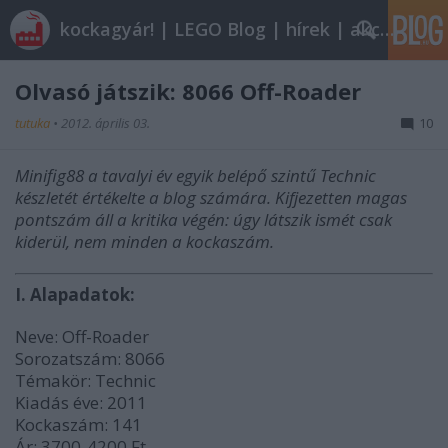
kockagyár! | LEGO Blog | hírek | akciók |
Olvasó játszik: 8066 Off-Roader
tutuka
•
2012. április 03.
10
Minifig88 a tavalyi év egyik belépő szintű Technic
készletét értékelte a blog számára. Kifjezetten magas
pontszám áll a kritika végén: úgy látszik ismét csak
kiderül, nem minden a kockaszám.
I. Alapadatok:
Neve: Off-Roader
Sorozatszám: 8066
Témakör: Technic
Kiadás éve: 2011
Kockaszám: 141
Ár: 3700-4200 Ft