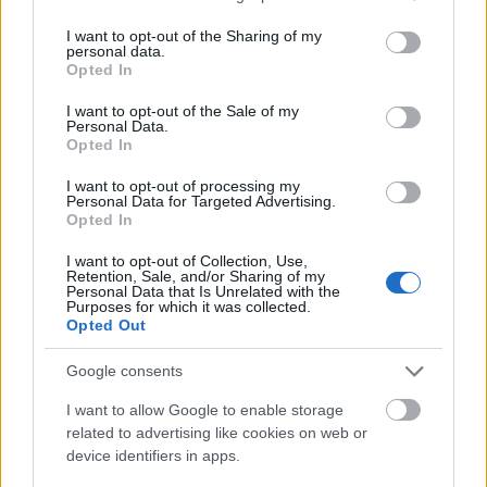
services and may gather and store information including but
not limited to your visit or usage behaviour. You may click to
I want to opt-out of the Sharing of my
personal data.
grant or deny consent to Google and its third-party tags to
Opted In
use your data for below specified purposes in below Google
consent section.
I want to opt-out of the Sale of my
Personal Data.
Opted In
I want to opt-out of processing my
Personal Data for Targeted Advertising.
Opted In
I want to opt-out of Collection, Use,
Retention, Sale, and/or Sharing of my
Personal Data that Is Unrelated with the
Purposes for which it was collected.
Opted Out
A szán egyetlen funkciója a kormányozható
csúszótalp az elején. Érdemes egyébként különböző
Google consents
kormányzási technikákon agyalni, mert csak egy
darab 5 lyuk hosszúságú rudat adtak a
I want to allow Google to enable storage
terepjáróhoz, szóval ez is lehet egy része a
related to advertising like cookies on web or
kihívásnak.
device identifiers in apps.