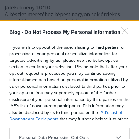
Játékélmény 10/10
A készlet méretéhez képest nagyon sok érdekes
megoldás van benne, az építés minden percét
élveztem. A készlettel való foglalkozás nem ért véget
Blog -
Do Not Process My Personal Information
a két modell útmutató szerinti összerakása után,
most következett a
saját C modell építése
.
If you wish to opt-out of the sale, sharing to third parties, or
Számomra ez volt a legnagyobb kihívás. Imádok
processing of your personal or sensitive information for
korlátozott elemszámmal építkezni. Eddig csak a
targeted advertising by us, please use the below opt-out
Creatort nyomtam, de úgy döntöttem, hogy most
section to confirm your selection. Please note that after your
kipróbálom a Technicet is. Ez azért nehezebb, mert
opt-out request is processed you may continue seeing
nem látom át a Technic elemeket olyan jól, mint a
interest-based ads based on personal information utilized by
másikat, illetve szeretek jó sok pint használni, de
us or personal information disclosed to third parties prior to
mint már mondtam, ebben a kitben ezek számát
your opt-out. You may separately opt-out of the further
nem vitték túlzásba (4+1 tartalék). Na szóval, sok
disclosure of your personal information by third parties on the
lehetőséget kitaláltam, de végül a motorosszán tűnt
IAB’s list of downstream participants. This information may
a legjobbnak, főleg mert nem jár lánctalp a
also be disclosed by us to third parties on the
IAB’s List of
készlethez.
Downstream Participants
that may further disclose it to other
third parties.
Please note that this website/app uses one or more Google
Personal Data Processing Opt Outs