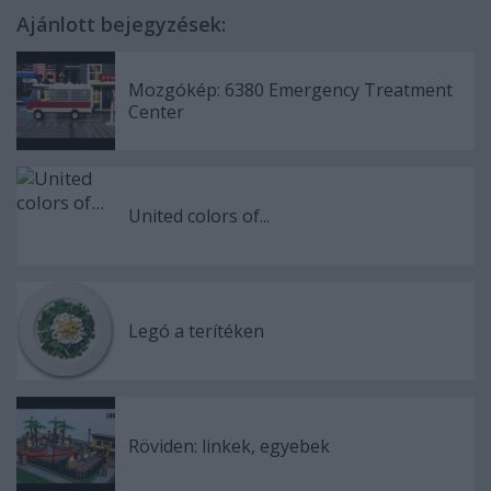
Ajánlott bejegyzések:
Mozgókép: 6380 Emergency Treatment
Center
United colors of...
Legó a terítéken
Röviden: linkek, egyebek