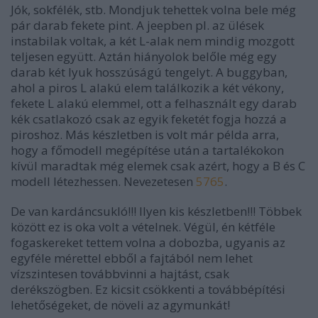
Jók, sokfélék, stb. Mondjuk tehettek volna bele még
pár darab fekete pint. A jeepben pl. az ülések
instabilak voltak, a két L-alak nem mindig mozgott
teljesen együtt. Aztán hiányolok belőle még egy
darab két lyuk hosszúságú tengelyt. A buggyban,
ahol a piros L alakú elem találkozik a két vékony,
fekete L alakú elemmel, ott a felhasznált egy darab
kék csatlakozó csak az egyik feketét fogja hozzá a
piroshoz. Más készletben is volt már példa arra,
hogy a főmodell megépítése után a tartalékokon
kívül maradtak még elemek csak azért, hogy a B és C
modell létezhessen. Nevezetesen
5765
.
De van kardáncsukló!!! Ilyen kis készletben!!! Többek
között ez is oka volt a vételnek. Végül, én kétféle
fogaskereket tettem volna a dobozba, ugyanis az
egyféle mérettel ebből a fajtából nem lehet
vízszintesen továbbvinni a hajtást, csak
derékszögben. Ez kicsit csökkenti a továbbépítési
lehetőségeket, de növeli az agymunkát!