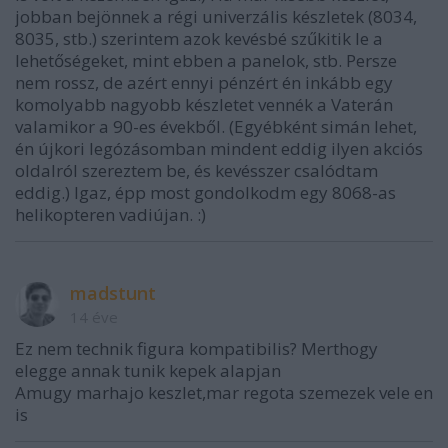
jobban bejönnek a régi univerzális készletek (8034,
8035, stb.) szerintem azok kevésbé szűkitik le a
lehetőségeket, mint ebben a panelok, stb. Persze
nem rossz, de azért ennyi pénzért én inkább egy
komolyabb nagyobb készletet vennék a Vaterán
valamikor a 90-es évekből. (Egyébként simán lehet,
én újkori legózásomban mindent eddig ilyen akciós
oldalról szereztem be, és kevésszer csalódtam
eddig.) Igaz, épp most gondolkodm egy 8068-as
helikopteren vadiújan. :)
madstunt
14 éve
Ez nem technik figura kompatibilis? Merthogy
elegge annak tunik kepek alapjan
Amugy marhajo keszlet,mar regota szemezek vele en
is