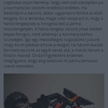
rugózása olyan kemény, hogy nem sok szerephez jut,
a kormányzás viszont rendkívül érdekes. Ha
bedöntjük a kasznit, akkor ugyanarra fordul az első
tengely. Ez a technika maga után vonja azt is, hogy a
hátsó tengelynek is forognia kell a jármű
hossztengelyén. A hátsó tengely viszont jóval többet
képes forogni, mint amennyi a kormányzáshoz
szükséges. Így egy másodlagos rugózáshoz jutunk.
Hogy kicsit jobban értsük a dolgot, ha három kockát
(bricket) teszünk az egyik kerék alá, a másik három a
földön marad. Óriási! Egyébként érdemes
megfigyelni, hogy alig találunk itt párhuzamosan
rakott elemeket.