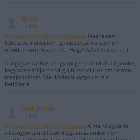
klarky
14 éve
@hatvannyolckilencvennégyeske
: Megnéztem
többször, elolvastam, gúvasztottam a szemem,
mondom nem hiszem el... Hogy? Aztán leesett.... :-)
A végigjátszáshoz: vhogy meg sem fordult a fejembe,
hogy összerakjam eddig a B modellt, de azt hiszem
megpróbálom. Már kíváncsi vagyok erre a
bedőlésre.
Hari_Seldon
14 éve
@hatvannyolckilencvennégyeske
: A mai világhálós,
villámgyorsan változó világban az ember nem
számít többnapos csúszásra... Mondjuk sejtettem a