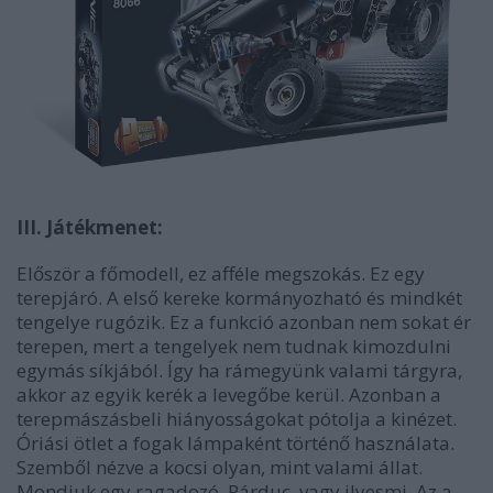
III. Játékmenet:
Először a főmodell, ez afféle megszokás. Ez egy
terepjáró. A első kereke kormányozható és mindkét
tengelye rugózik. Ez a funkció azonban nem sokat ér
terepen, mert a tengelyek nem tudnak kimozdulni
egymás síkjából. Így ha rámegyünk valami tárgyra,
akkor az egyik kerék a levegőbe kerül. Azonban a
terepmászásbeli hiányosságokat pótolja a kinézet.
Óriási ötlet a fogak lámpaként történő használata.
Szemből nézve a kocsi olyan, mint valami állat.
Mondjuk egy ragadozó. Párduc, vagy ilyesmi. Az a