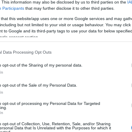
. This information may also be disclosed by us to third parties on the
IA
III. Játékmenet
Participants
that may further disclose it to other third parties.
Az egyes számú zacskók az alváz elemeit tartalmazzák. Először a közé
 that this website/app uses one or more Google services and may gath
including but not limited to your visit or usage behaviour. You may click 
 to Google and its third-party tags to use your data for below specifi
ogle consent section.
szerű árak
l Data Processing Opt Outs
o opt-out of the Sharing of my personal data.
In
evette a piaci
ncs LEGO, van
o opt-out of the Sale of my Personal Data.
In
ehet most ilyen
Olvasó játszik:
to opt-out of processing my Personal Data for Targeted
ing.
1.17. 05:23
)
In
o opt-out of Collection, Use, Retention, Sale, and/or Sharing
m inkább
Itt a motor, a váltó, a kompresszor, a középső diffi, egy csomó fogaske
ersonal Data that Is Unrelated with the Purposes for which it
Végigjátszás:
középre, valamint a kormány fogaskeréksorozatának egy része is. A f
lected.