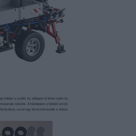
eltépi a szélét. Az előlapot ki lehet nyitni és
mutatnak nekünk. A hátoldalon a hótóló-verzió
perforációkat, ezzel egy kicsit károsodik a doboz