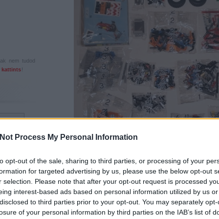
csak nem tudod
 kattints
!
Not Process My Personal Information
A dobozban összesen 29 zacsi található, ebben azok a kicsik is benn
to opt-out of the sale, sharing to third parties, or processing of your per
darab útmutató és a két matricalap egy kartonlap társaságában, tök
formation for targeted advertising by us, please use the below opt-out s
kerekek és a felnik pedig külün-külön foglaltak helyet és volt még e
r selection. Please note that after your opt-out request is processed y
tartalmában ismét nem sikerült logikát felfedeznem, és a B-modell út
eing interest-based ads based on personal information utilized by us or
baj, mert úgysem akartam összerakni.
disclosed to third parties prior to your opt-out. You may separately opt-
Felül a gumik között van egy minifig, csak hogy a méreteket látni lehes
losure of your personal information by third parties on the IAB’s list of