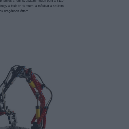
íteni és a fődíj szokatlan módon pont a 8110-
hogy a felét én fizettem, a másikat a szüleim.
ak drágábban láttam.