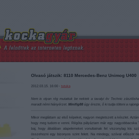
Olvasó játszik: 8110 Mercedes-Benz Unimog U400
2012.03.15. 16:00 -
tutuka
Nem is olyan rég mutattuk be nektek a tavalyi év Technic zászlósh
maradt némi hiányérzet.
Minifig88
úgy érezte, ő ki tudja tölteni a rajongó
Mikor megláttam az első képeket, nagyon megtetszett a készlet. Aztán
hogy meg tudom-e venni. Régóta pályáztam már egy nagyobbacska Tec
baj, hogy általában alapelemeket vonultatnak fel viszonylag kis 
összehozni egy bizonyos szint felett. Na mindegy, szóval először