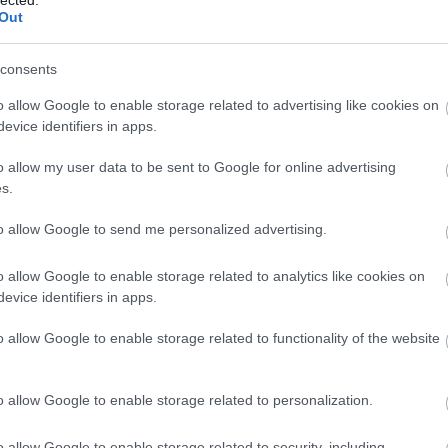
Out
csukódni az itt lévőre. Az alváz középső részének elején és hát
ct? El lehet
amikhez a kerekeket tartó egységek kerülnek majd, először a hátsó.
ába 833
consents
blog, és
Fuss el véle!
o allow Google to enable storage related to advertising like cookies on
meg használtan
evice identifiers in apps.
zik: 7636
o allow my user data to be sent to Google for online advertising
szépen a
s.
6. 17:50
)
to allow Google to send me personalized advertising.
o allow Google to enable storage related to analytics like cookies on
evice identifiers in apps.
o allow Google to enable storage related to functionality of the website
o allow Google to enable storage related to personalization.
Ezek egyébként négy ponton kapcsolódnak az alvázhoz: gömbcsukló, 
gömbhöz kapcsolódik. Nézzük az egészet előlről vagy hátulról. A kere
o allow Google to enable storage related to security, including