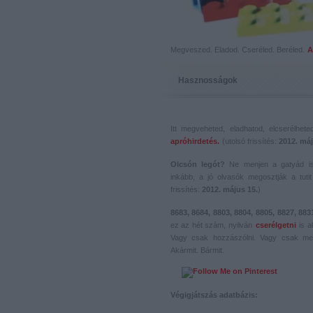
Megveszed. Eladod. Cseréled. Beréled.
A
Hasznosságok
Itt megveheted, eladhatod, elcserélhet
apróhirdetés.
(utolsó frissítés:
2012. máj
Olcsón legót?
Ne menjen a gatyád i
inkább, a jó olvasók megosztják a tutit 
frissítés:
2012. május 15.
)
8683, 8684, 8803, 8804, 8805, 8827, 883
ez az hét szám, nyilván
cserélgetni
is a
Vagy csak hozzászólni. Vagy csak me
Akármit. Bármit.
Végigjátszás adatbázis: