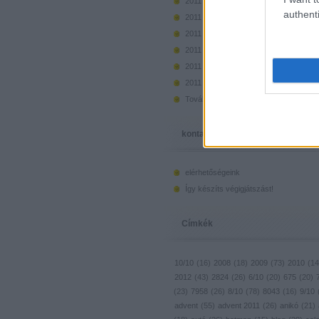
2011 december
(
73
)
authenti
2011 november
(
50
)
2011 október
(
50
)
2011 szeptember
(
44
)
2011 augusztus
(
46
)
2011 július
(
45
)
Tovább
...
kontakt, infó
elérhetőségeink
Így készíts végigjátszást!
Címkék
10/10
(
16
)
2008
(
18
)
2009
(
73
)
2010
(
14
2012
(
43
)
2824
(
26
)
6/10
(
20
)
675
(
20
)
(
23
)
7958
(
26
)
8/10
(
78
)
8043
(
16
)
9/10
advent
(
55
)
advent 2011
(
26
)
anikó
(
21
)