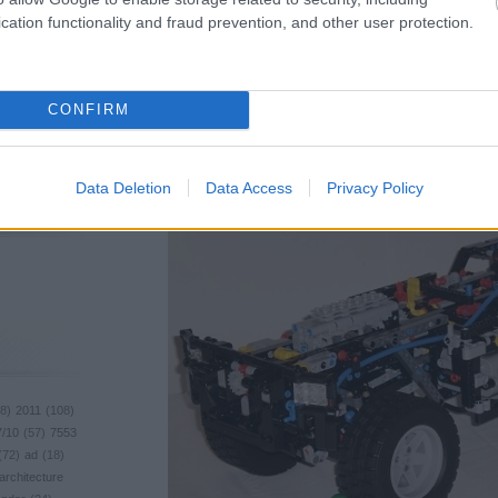
léphetnek ki a jármű alól, a kar tartja az egészet középen. Olyan nem j
cation functionality and fraud prevention, and other user protection.
fülke alatt van, a bal meg három centivel kijjebb. Vagy máshogy mond
felfüggesztést ahelyett, hogy ide-oda siklana.
Az alvázban találunk mindenféle irányban épített elemeket és ferde, Pit
CONFIRM
Ez az egész úgy négy és fél órát tartott, és 2,2 füzetet emésztett fel
diffit fordítva tettem be. Szerencsére még időben észrevettem, mert el
de kattogott. Az útmutató nem tartalmaz utasítást arra, hogy hogyan ke
azonban eléggé közel lóg a földhöz, szóval célszerű átfűzni az egyik alv
Data Deletion
Data Access
Privacy Policy
8
)
2011
(
108
)
7/10
(
57
)
7553
(
72
)
ad
(
18
)
architecture