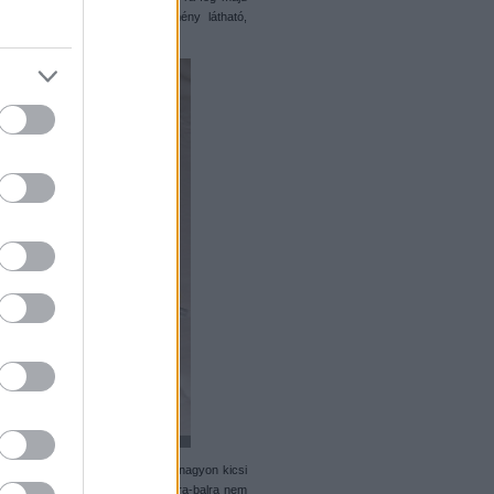
ulján egy-egy gömbcsuklókezdemény látható,
két rugó és egy kar, amely két nagyon kicsi
kek csak le-fel mozoghatnak, jobbra-balra nem