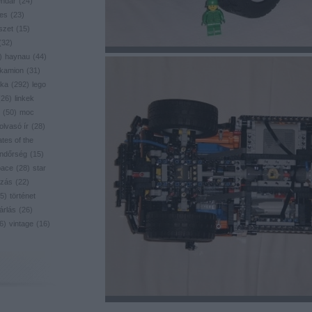
endar
(
24
)
res
(
23
)
szet
(
15
)
(
32
)
)
haynau
(
44
)
kamion
(
31
)
ika
(
292
)
lego
(
26
)
linkek
(
50
)
moc
olvasó ír
(
28
)
ates of the
ndőrség
(
15
)
pace
(
28
)
star
zás
(
22
)
5
)
történet
árlás
(
26
)
6
)
vintage
(
16
)