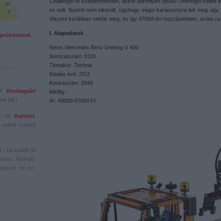
Challenge-re szeptemberben, akkor bármilyen típusú Unimogot kellett ép
es volt. Nyerni nem sikerült, úgyhogy végül karácsonyra lett meg úgy, 
Viszont korábban vettük meg, és így 47000-ért hozzájutottam, azóta cs
I. Alapadatok
próhirdeted.
Neve: Mercedes Benz Unimog U 400
Sorozatszám: 8110
Témakör: Technic
Kiadás éve: 2011
Kockaszám: 2048
ed!
Kockagyári
Minifig: -
us 14.
)
Ár: 49000-57000 Ft
s rá!
Kattints
veled! (utolsó
1
- ha tudod mi
karsz. Nyilván.
gnézni mi ez.