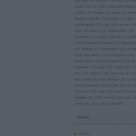
(
18
)
autó
(
26
)
batman
(
15
)
blog
(
29
)
cal
castle
(
51
)
city
(
185
)
collectable minifigu
creator
(
37
)
design
(
15
)
duplo
(
17
)
építé
fabuland
(
20
)
film
(
20
)
greg36
(
21
)
gyár
gyárlátogatás
(
20
)
hajó
(
15
)
hammer
(
28
hírek
(
75
)
ikarus
(
24
)
indiana jones
(
18
)
karácsony
(
47
)
képek
(
36
)
klón
(
17
)
krit
(
1259
)
legoblog visszavág
(
15
)
legoland
(
57
)
magyar
(
27
)
mindstorms
(
16
)
minifig
(
253
)
napi advent
(
24
)
nyíregyháza
(
16
)
olvasó játszik
(
184
)
orangyal007
(
15
)
pir
caribbean
(
16
)
police
(
39
)
reklám
(
23
)
re
retro
(
50
)
röviden
(
79
)
snack bar
(
17
)
s
wars
(
109
)
star wars hétvége
(
15
)
szava
szerdai szelektív
(
30
)
technic
(
86
)
tier
(
1
(
21
)
town
(
101
)
train
(
23
)
trains
(
25
)
vás
végigjátszás
(
116
)
verseny
(
52
)
video
(
6
vonat
(
16
)
zene
(
18
)
Címkefelhő
feedek
RSS 2.0