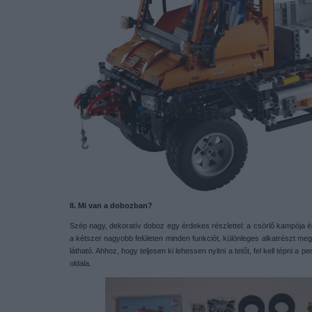
II. Mi van a dobozban?
Szép nagy, dekoratív doboz egy érdekes részlettel: a csörlő kampója épp f
a kétszer nagyobb felületen minden funkciót, különleges alkatrészt meg
látható. Ahhoz, hogy teljesen ki lehessen nyitni a tetőt, fel kell tépni a 
oldala.