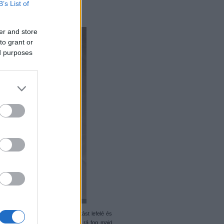
B’s List of
prész készül el.
er and store
to grant or
ed purposes
rék, amik a váltótól viszik a hajtást lefelé és
ülke alján lévő sárga fogaskerék rá fog majd