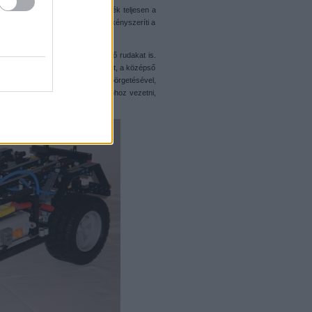
öhet létre, hogy a jobb oldali kerék teljesen a
va, ez a rúd körkörös mozgásra kényszeríti a
agorasz-tételt kihasználó merevítő rudakat is.
. Ebben a szakaszban hibáztam egyet, a középső
 akartam játszogatni a tengelyek pörgetésével,
ll a motor vezetékét az elemtartóhoz vezetni,
ázelem felett.