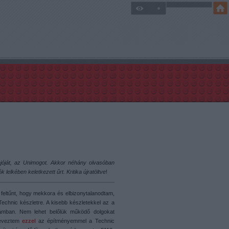
ajóját, az Unimogot. Akkor néhány olvasóban
k lelkében keletkezett űrt. Kritika újratöltve
!
 feltűnt, hogy mekkora és elbizonytalanodtam,
hnic készletre. A kisebb készletekkel az a
számban. Nem lehet belőlük működő dolgokat
 neveztem
ezzel
az építményemmel a Technic