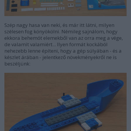
Szép nagy hasa van neki, és már itt látni, milyen
szélesen fog könyökölni. Némileg sajnálom, hogy
ekkora behemót elemekből van az orra meg a vége,
de valamit valamiért... Ilyen formát kockából
nehezebb lenne építeni, hogy a gép súlyában - és a
készlet árában - jelentkező növekményekről ne is
beszéljünk: