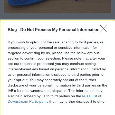
A kakasfészek (az angol
cockpit
szószerinti fordítása)
nagyon vagány, bár a kávés bögre jelenlétét
Blog -
Do Not Process My Personal Information
munkavédelmileg és repülésbiztonságilag egyaránt
aggályosnak érzem. Főleg mikor ekkora szögben
If you wish to opt-out of the sale, sharing to third parties, or
dőlünk éppen (figyeld a műhorizontot a bal felső
processing of your personal or sensitive information for
sarokban):
targeted advertising by us, please use the below opt-out
section to confirm your selection. Please note that after your
opt-out request is processed you may continue seeing
interest-based ads based on personal information utilized by
us or personal information disclosed to third parties prior to
your opt-out. You may separately opt-out of the further
disclosure of your personal information by third parties on the
IAB’s list of downstream participants. This information may
also be disclosed by us to third parties on the
IAB’s List of
Downstream Participants
that may further disclose it to other
third parties.