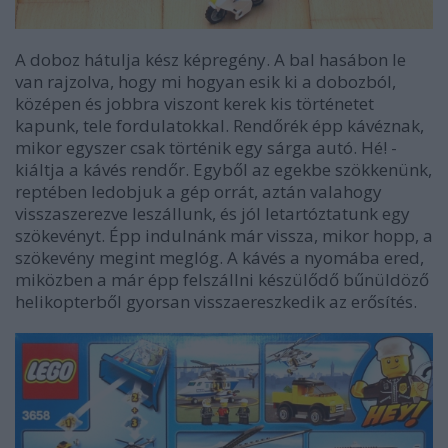
A doboz hátulja kész képregény. A bal hasábon le
van rajzolva, hogy mi hogyan esik ki a dobozból,
középen és jobbra viszont kerek kis történetet
kapunk, tele fordulatokkal. Rendőrék épp kávéznak,
mikor egyszer csak történik egy sárga autó. Hé! -
kiáltja a kávés rendőr. Egyből az egekbe szökkenünk,
reptében ledobjuk a gép orrát, aztán valahogy
visszaszerezve leszállunk, és jól letartóztatunk egy
szökevényt. Épp indulnánk már vissza, mikor hopp, a
szökevény megint meglóg. A kávés a nyomába ered,
miközben a már épp felszállni készülődő bűnüldöző
helikopterből gyorsan visszaereszkedik az erősítés.