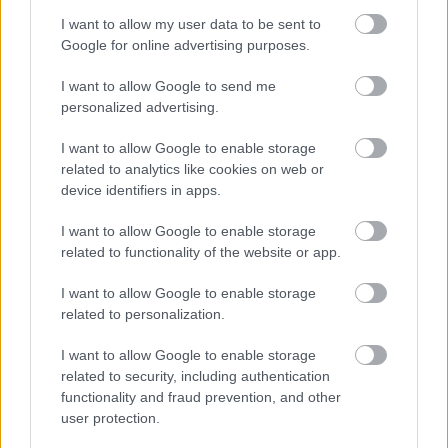
A harmadik és utolsó zacskó a további
felépítményeket tartalmazza:
I want to allow my user data to be sent to
Google for online advertising purposes.
I want to allow Google to send me
personalized advertising.
I want to allow Google to enable storage
related to analytics like cookies on web or
device identifiers in apps.
I want to allow Google to enable storage
related to functionality of the website or app.
I want to allow Google to enable storage
Morogtam a nagy egybe-elemek miatt, nos itt a
related to personalization.
kárpótlás. A - szerintem nagyon király - ottfutót
atomjaiból kell összerakni:
I want to allow Google to enable storage
related to security, including authentication
functionality and fraud prevention, and other
user protection.