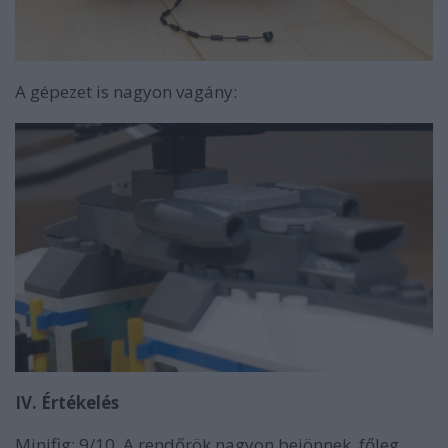
A gépezet is nagyon vagány:
IV. Értékelés
Minifig: 9/10. A rendőrök nagyon bejönnek, főleg