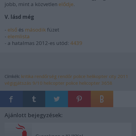
jobb, mint a közvetlen
elődje
.
V. lásd még
-
első
és
második
füzet
-
elemlista
- a hatalmas 2012-es utód:
4439
Címkék:
kritika
rendőrség
rendőr
police
helikopter
city
2011
végigjátszás
9/10
helicopter
police helicopter
3658
Ajánlott bejegyzések: