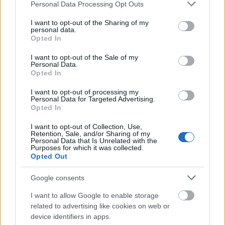
Please note that this website/app uses one or more Google
Personal Data Processing Opt Outs
services and may gather and store information including but
not limited to your visit or usage behaviour. You may click to
I want to opt-out of the Sharing of my
personal data.
grant or deny consent to Google and its third-party tags to
Opted In
use your data for below specified purposes in below Google
consent section.
I want to opt-out of the Sale of my
Na jó, komolykodásnak vége, játék ez, vagy mi. A gép
Personal Data.
Opted In
orra szintén egy darabból és egy abba bepattintott
üvegezésből áll, méghozzá ugyanolyanból, mint a
I want to opt-out of processing my
3181
-es utasszállító orra:
Personal Data for Targeted Advertising.
Opted In
I want to opt-out of Collection, Use,
Retention, Sale, and/or Sharing of my
Personal Data that Is Unrelated with the
Purposes for which it was collected.
Opted Out
Google consents
I want to allow Google to enable storage
related to advertising like cookies on web or
device identifiers in apps.