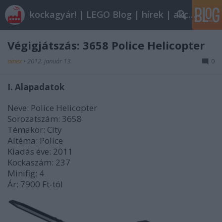
kockagyár! | LEGO Blog | hírek | akciók |
Végigjátszás: 3658 Police Helicopter
ainex
•
2012. január 13.
0
I. Alapadatok
Neve: Police Helicopter
Sorozatszám: 3658
Témakör: City
Altéma: Police
Kiadás éve: 2011
Kockaszám: 237
Minifig: 4
Ár: 7900 Ft-tól