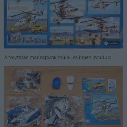
A folytatás már rajtunk múlik, és innen induluk: