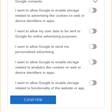
Sanchonak köszönhetően ha lemaradtál (mert már
Google consents
nem látható), sem maradtál le az Árkád
I want to allow Google to enable storage
bevásárlóközpont kiállításáról.
related to advertising like cookies on web or
device identifiers in apps.
Még Ikarust bárkinek?
I want to allow my user data to be sent to
Google for online advertising purposes.
ainex
•
2011. augusztus 29.
10
I want to allow Google to send me
Nem az Ikarus volt az egyetlen gépjárműgyár a KGST
personalized advertising.
piacon, amely úgy húzta ki a rendszerváltásig, hogy
évtizedek óta szinte változatlan formában ontotta
I want to allow Google to enable storage
related to analytics like cookies on web or
termékeit, valymi kevés energiát fektetve olyan
device identifiers in apps.
imperialista passiókba, mint a kutatás-fejlesztés.
Ugyanolyan Trabantot,…
I want to allow Google to enable storage
related to functionality of the website or app.
Legóval javított házfalak végre
I want to allow Google to enable storage
Budapesten is!
CONFIRM
related to personalization.
tutuka
•
2011. augusztus 28.
2