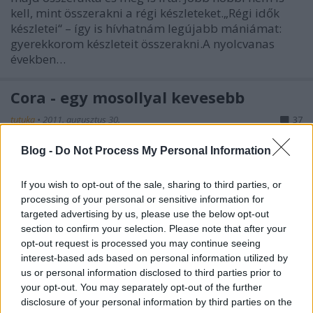
kell, mint összerakni a régi készleteket.„Régi idők
készletei“ – így is hívhatnám legújabb mániámat:
gyerekkorom készleteit összerakni.A nyolcvanas
években…
Cora - egy mosollyal kevesebb
tutuka
•
2011. augusztus 30.
37
Blog -
Do Not Process My Personal Information
Egy ártatlan akciós ajánlattal induló romantikus
novella villámgyorsan bosszantó rémregénnyé
If you wish to opt-out of the sale, sharing to third parties, or
alakul. Csak figyeljétek! (folyamatosan frissül)
processing of your personal or sensitive information for
targeted advertising by us, please use the below opt-out
Megdőlt a rekord?
section to confirm your selection. Please note that after your
opt-out request is processed you may continue seeing
tutuka
•
2011. augusztus 30.
0
interest-based ads based on personal information utilized by
us or personal information disclosed to third parties prior to
Hétfőn Günzburgban (Németország) befejeztek egy
your opt-out. You may separately opt-out of the further
világrekorder legó-mozaikot. A 138 négyzetméteres
disclosure of your personal information by third parties on the