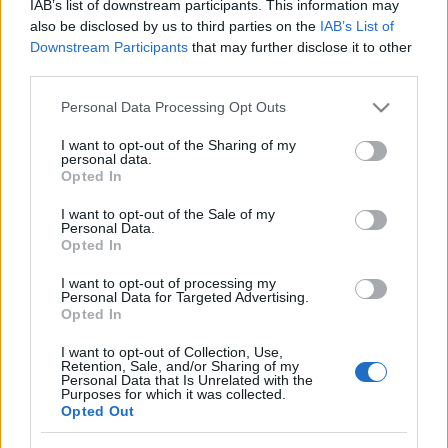
Donlad-kacsa 533.000 elemet tartalmaz, ami új
IAB’s list of downstream participants. This information may
világrekord.A kérdés már csak az, hogy mihez
also be disclosed by us to third parties on the
IAB’s List of
képest. Mert ugye itt van a "mi" Gagarinunk a 24
Downstream Participants
that may further disclose it to other
négyzetméterével 470.016…
third parties.
Please note that this website/app uses one or more Google
Personal Data Processing Opt Outs
Visszacsat
services and may gather and store information including but
not limited to your visit or usage behaviour. You may click to
I want to opt-out of the Sharing of my
tutuka
•
2011. augusztus 30.
18
personal data.
grant or deny consent to Google and its third-party tags to
Opted In
use your data for below specified purposes in below Google
Két múlt heti posztunkkal kapcsolatban is érkezett
consent section.
I want to opt-out of the Sale of my
némi feedback tőletek, drága olvasók. Kezdjük
Personal Data.
Opted In
időben közelebb. Gábor nem volt rest, és a vasárnapi
posztunk (mely igazából nem is a mienk) nyomán
I want to opt-out of processing my
elindult a VIII. kerületi Vas utcába, hogy
Personal Data for Targeted Advertising.
Opted In
szemrevételezze a legóval pótolt…
I want to opt-out of Collection, Use,
Kiállítás az Árkádban
Retention, Sale, and/or Sharing of my
Personal Data that Is Unrelated with the
Purposes for which it was collected.
tutuka
•
2011. augusztus 29.
15
Opted Out