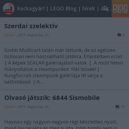
kockagyár! | LEGO Blog | hírek | akciók |
Szerdai szelektív
tutuka
•
2011. augusztus 31.
6
Szebb Multicart talán már láttunk, de az egészen
biztosan nem használható játékra. Ellentétben ezzel:
| A képek SCALAR galériájából valók. | A múlt héten
hiányoltátok a steampunkot. Hát tessék! |
Kungfucrab steampunk galériája itt várja a
kattintásod. | A…
Olvasó játszik: 6844 Sismobile
tutuka
•
2011. augusztus 31.
17
Haynau egy nagyon-nagyon régi készlethez nyúlt,
majd összerakta és meg is írta. Jobb hobbi nem is