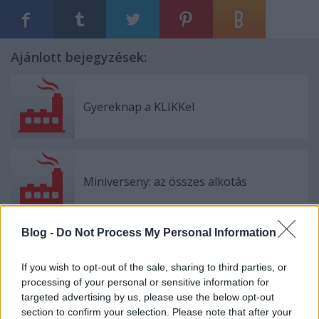
Ajánlott bejegyzések:
Gyereknap a KLIKKel
Miniverseny: az összes alkotás
Blog -
Do Not Process My Personal Information
Kis magyar LEGO arcképcsarnok (6.):
börtönlakók
If you wish to opt-out of the sale, sharing to third parties, or
processing of your personal or sensitive information for
targeted advertising by us, please use the below opt-out
section to confirm your selection. Please note that after your