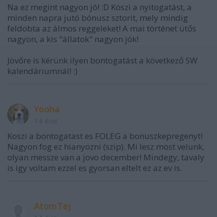
Na ez megint nagyon jó! :D Köszi a nyitogatást, a
minden napra jutó bónusz sztorit, mely mindig
feldobta az álmos reggeleket! A mai történet ütős
nagyon, a kis "állatok" nagyon jók!
Jövőre is kérünk ilyen bontogatást a következő SW
kalendáriumnál! :)
Yooha
14 éve
Koszi a bontogatast es FOLEG a bonuszkepregenyt!
Nagyon fog ez hianyozni (szip). Mi lesz most velunk,
olyan messze van a jovo december! Mindegy, tavaly
is igy voltam ezzel es gyorsan eltelt ez az ev is.
AtomTej