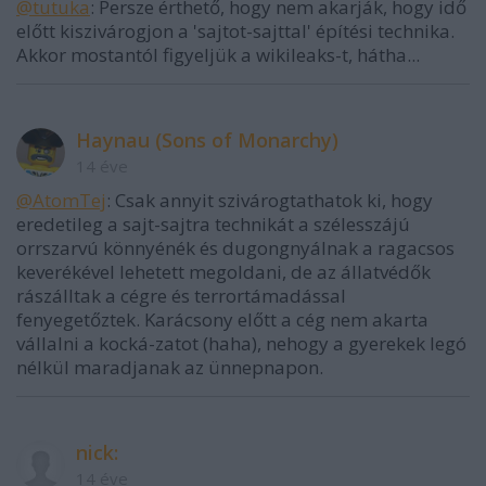
@tutuka
: Persze érthető, hogy nem akarják, hogy idő
előtt kiszivárogjon a 'sajtot-sajttal' építési technika.
Akkor mostantól figyeljük a wikileaks-t, hátha...
Haynau (Sons of Monarchy)
14 éve
@AtomTej
: Csak annyit szivárogtathatok ki, hogy
eredetileg a sajt-sajtra technikát a szélesszájú
orrszarvú könnyénék és dugongnyálnak a ragacsos
keverékével lehetett megoldani, de az állatvédők
rászálltak a cégre és terrortámadással
fenyegetőztek. Karácsony előtt a cég nem akarta
vállalni a kocká-zatot (haha), nehogy a gyerekek legó
nélkül maradjanak az ünnepnapon.
nick:
14 éve