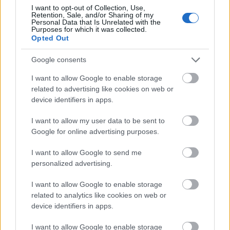
I want to opt-out of Collection, Use,
VAGY
Retention, Sale, and/or Sharing of my
Personal Data that Is Unrelated with the
Purposes for which it was collected.
Opted Out
Google consents
I want to allow Google to enable storage
Haynau (Sons of Monarchy)
related to advertising like cookies on web or
14 éve
device identifiers in apps.
Két adalék: bocs az elütésekért, ebbe az "extrába"
I want to allow my user data to be sent to
több is becsúszott. Valamint: az első képen a
Google for online advertising purposes.
tartalék-elemek és a minifigek nincsenek rajta,
ezeket nem számoltam bele az elemek számába.
I want to allow Google to send me
personalized advertising.
I want to allow Google to enable storage
ZOlien
related to analytics like cookies on web or
14 éve
device identifiers in apps.
Hát ez kurvajó volt! Köszi szépen, a bónuszt, és
nyitogatást is.
I want to allow Google to enable storage