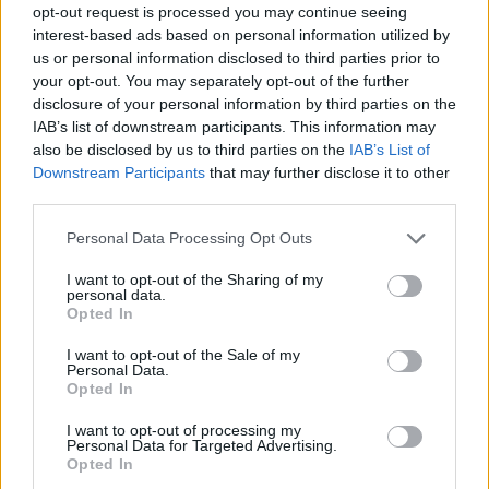
Kis magyar LEGO arcképcsarnok (3.):
opt-out request is processed you may continue seeing
politikusok
interest-based ads based on personal information utilized by
us or personal information disclosed to third parties prior to
your opt-out. You may separately opt-out of the further
disclosure of your personal information by third parties on the
Kis magyar LEGO arcképcsarnok (2.):
IAB’s list of downstream participants. This information may
zenészek
also be disclosed by us to third parties on the
IAB’s List of
Downstream Participants
that may further disclose it to other
third parties.
Please note that this website/app uses one or more Google
Personal Data Processing Opt Outs
Szólj hozzá!
services and may gather and store information including but
not limited to your visit or usage behaviour. You may click to
I want to opt-out of the Sharing of my
A hozzászóláshoz be kell lépned!
personal data.
grant or deny consent to Google and its third-party tags to
Opted In
use your data for below specified purposes in below Google
consent section.
I want to opt-out of the Sale of my
Personal Data.
Opted In
I want to opt-out of processing my
Personal Data for Targeted Advertising.
Opted In