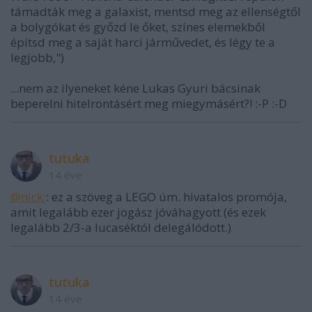
támadták meg a galaxist, mentsd meg az ellenségtől
a bolygókat és győzd le őket, színes elemekből
építsd meg a saját harci járművedet, és légy te a
legjobb,")
...nem az ilyeneket kéne Lukas Gyuri bácsinak
beperelni hitelrontásért meg miegymásért?! :-P :-D
tutuka
14 éve
@nick:
: ez a szöveg a LEGO úm. hivatalos promója,
amit legalább ezer jogász jóváhagyott (és ezek
legalább 2/3-a lucaséktól delegálódott.)
tutuka
14 éve