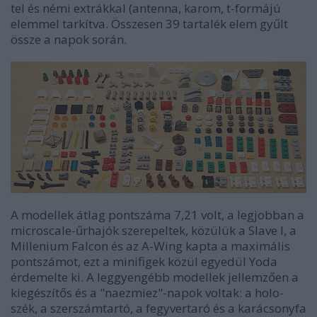
tel és némi extrákkal (antenna, karom, t-formájú
elemmel tarkítva. Összesen 39 tartalék elem gyűlt
össze a napok során.
A modellek átlag pontszáma 7,21 volt, a legjobban a
microscale-űrhajók szerepeltek, közülük a Slave I, a
Millenium Falcon és az A-Wing kapta a maximális
pontszámot, ezt a minifigek közül egyedül Yoda
érdemelte ki. A leggyengébb modellek jellemzően a
kiegészítős és a "naezmiez"-napok voltak: a holo-
szék, a szerszámtartó, a fegyvertaró és a karácsonyfa