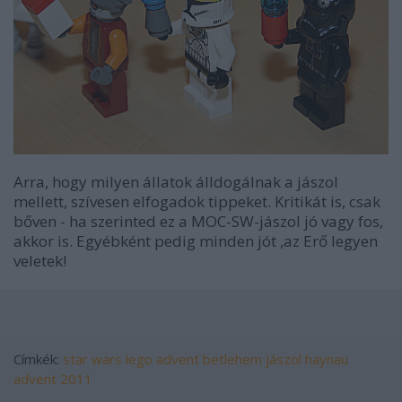
Arra, hogy milyen állatok álldogálnak a jászol
mellett, szívesen elfogadok tippeket. Kritikát is, csak
bőven - ha szerinted ez a MOC-SW-jászol jó vagy fos,
akkor is. Egyébként pedig minden jót ,az Erő legyen
veletek!
Címkék:
star wars
lego
advent
betlehem
jászol
haynau
advent 2011