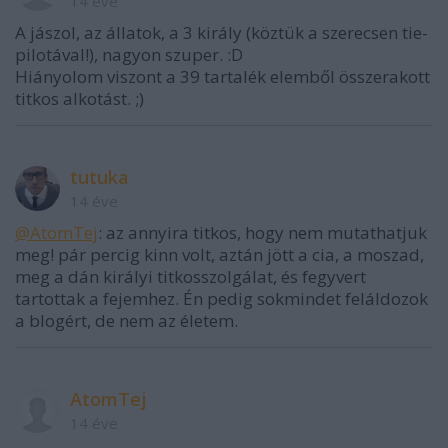
14 éve
A jászol, az állatok, a 3 király (köztük a szerecsen tie-
pilotával!), nagyon szuper. :D
Hiányolom viszont a 39 tartalék elemből összerakott
titkos alkotást. ;)
tutuka
14 éve
@AtomTej
: az annyira titkos, hogy nem mutathatjuk
meg! pár percig kinn volt, aztán jött a cia, a moszad,
meg a dán királyi titkosszolgálat, és fegyvert
tartottak a fejemhez. Én pedig sokmindet feláldozok
a blogért, de nem az életem.
AtomTej
14 éve