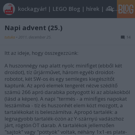
kockagyár! | LEGO Blog | hírek | akciók |
Napi advent (25.)
tutuka
•
2011. december 25.
14
Itt az ideje, hogy összegezzünk:
A huszonnégy nap alatt nyolc minifiget (ebből két
droidot), tíz űrjárművet, három egyéb droidot-
robotot, két SW-os és egy semleges kiegészítőt
kaptunk. Az apró elemek tengerét nézve szédítő
számú 266 apró darabka potyogott ki az ablakokból
(lásd a képen). A napi "termés - a minifiges napokat
leszámítva - tíz és huszonhét elem közt mozgott, a
tartalékokat is beleszámítva. Apropó tartalék: a
legnagyobb tartalék-özön az Y-szárnyú vadászhoz
járt, rögtön ÖT darab. A tartalékok jellemzően
"sajtok" vagy "pöttyök" voltak, néhány 1x1-es plate-