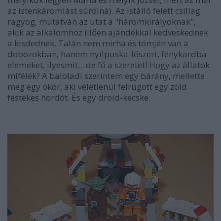
az istenkáromlást súrolná). Az istálló felett csillag
ragyog, mutatván az utat a "háromkirályoknak",
akik az alkalomhoz illően ajándékkal kedveskednek
a kisdednek. Talán nem mirha és tömjén van a
dobozokban, hanem nyílpuska-lőszert, fénykardba
elemeket, ilyesmit... de fő a szeretet! Hogy az állatok
mifélék? A baloladi szerintem egy bárány, mellette
meg egy ökör, aki véletlenül felrúgott egy zöld
festékes hordót. És egy droid-kecske.