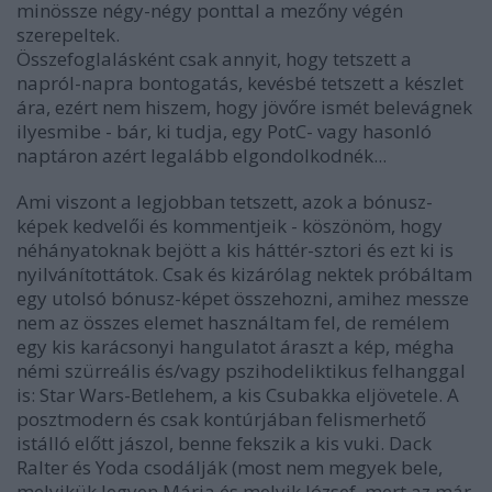
minössze négy-négy ponttal a mezőny végén
szerepeltek.
Összefoglalásként csak annyit, hogy tetszett a
napról-napra bontogatás, kevésbé tetszett a készlet
ára, ezért nem hiszem, hogy jövőre ismét belevágnek
ilyesmibe - bár, ki tudja, egy PotC- vagy hasonló
naptáron azért legalább elgondolkodnék...
Ami viszont a legjobban tetszett, azok a bónusz-
képek kedvelői és kommentjeik - köszönöm, hogy
néhányatoknak bejött a kis háttér-sztori és ezt ki is
nyilvánítottátok. Csak és kizárólag nektek próbáltam
egy utolsó bónusz-képet összehozni, amihez messze
nem az összes elemet használtam fel, de remélem
egy kis karácsonyi hangulatot áraszt a kép, mégha
némi szürreális és/vagy pszihodeliktikus felhanggal
is: Star Wars-Betlehem, a kis Csubakka eljövetele. A
posztmodern és csak kontúrjában felismerhető
istálló előtt jászol, benne fekszik a kis vuki. Dack
Ralter és Yoda csodálják (most nem megyek bele,
melyikük legyen Mária és melyik József, mert az már