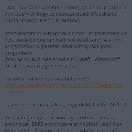
...bár már talán kicsit idejétmúlt, de én kb. mostanra
döntöttem el, hogy szintén szeretnék SW adventi
naptárat (jobb későn, mint soha)
ezért elkezdtem keresgélni a neten - miután semelyik
Pest környéki Auchan-ban nem találtam 3-4-5k-ért,
ahogy Szfvárról jelezték: ahol volt is, csak jóval
drágábban
(btw. ha vki tud még mindig működő "jóárasított"
forrást, ossza meg velem is, l.sz.)
na szóval mindeközben találtam EZT:
www.mall.hu/lego/lego-stars-wars-7958-adventni-
calendar
...a kérdésem már csak az, hogy ők MIT SZÍVTAK?! :-P
(ha esetleg megint túl homályos értelmű lennék,
akkor spec. ERRE a mondatra gondolok: "Lego Star
Wars 7958 – Adventi Calender Csillagközi repülők