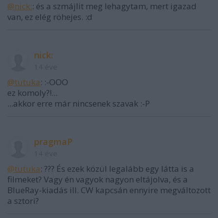
@nick:
: és a szmájlit meg lehagytam, mert igazad
van, ez elég röhejes. :d
nick:
14 éve
@tutuka
: :-OOO
ez komoly?!...
...akkor erre már nincsenek szavak :-P
pragmaP
14 éve
@tutuka
: ??? És ezek közül legalább egy látta is a
filmeket? Vagy én vagyok nagyon eltájolva, és a
BlueRay-kiadás ill. CW kapcsán ennyire megváltozott
a sztori?