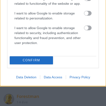
related to functionality of the website or app.
A zöldre egy Naboo őshonos uszkárt tippelnék, a
másikra igen nehéz, mert nemkicsit amorf:)
I want to allow Google to enable storage
Droidkecske rendben van.
related to personalization.
I want to allow Google to enable storage
uniqm
related to security, including authentication
functionality and fraud prevention, and other
14 éve
user protection.
Igen, qrva jó lett :)
Én is köszönöm a nyitogatást, külön köszönet a
CONFIRM
bónusz sztorikért, tényleg minden reggel vártam
már és feldobta a béna napokat.
Végülis csak happy end lett :)
Data Deletion
Data Access
Privacy Policy
Forestman
14 éve