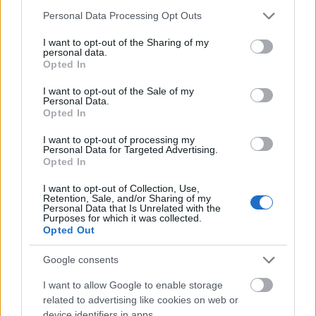
Kíváncsi vagyok,idén is előbb behozza a Tesco a
Please note that this website/app uses one or more Google
Personal Data Processing Opt Outs
2012-es készleteket,na meg,hogy a normál áruknál
services and may gather and store information including but
mennyivel drágábban adják majd mert újdonság....
not limited to your visit or usage behaviour. You may click to
I want to opt-out of the Sharing of my
personal data.
grant or deny consent to Google and its third-party tags to
Opted In
use your data for below specified purposes in below Google
consent section.
I want to opt-out of the Sale of my
Llew
Personal Data.
Opted In
14 éve
Blogmotor megette a kommentem vagy meg se
I want to opt-out of processing my
Personal Data for Targeted Advertising.
írtam?
Opted In
Medvés nem volt? És melyik üzletben?
I want to opt-out of Collection, Use,
Retention, Sale, and/or Sharing of my
Personal Data that Is Unrelated with the
Purposes for which it was collected.
Opted Out
tutuka
14 éve
Google consents
@Llew
: én nem láttam :)
I want to allow Google to enable storage
related to advertising like cookies on web or
Ainex mindent megírt, csak azt nem, hogy ez bizony
device identifiers in apps.