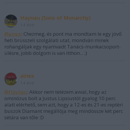
Haynau (Sons of Monarchy)
14 éve
@ainex
: Chezmeg, és pont ma mondtam le egy jövő
heti brüsszeli szolgálati utat, mondván minek
rohangáljak egy nyamvadt Tanács-munkacsoport-
ülésre, jobb dolgom is van itthon... ;)
ainex
14 éve
@Haynau
: Akkor nem tetézem avval, hogy az
ominózus bolt a Justus Lipsiustól gyalog 10 perc
alatt elérhető, sem azt, hogy a 12-es és 21-es reptéri
buszok Diamant megállója meg mindössze két perc
sétára van tőle :D