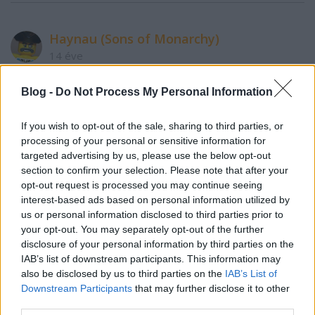
Haynau (Sons of Monarchy)
14 éve
A kutyás készlet meglesz, a pickup-oson még
gondolkodom (jé, új gengszter- fej?). A járőr-autó
Blog -
Do Not Process My Personal Information
viszont nem tetszik.
If you wish to opt-out of the sale, sharing to third parties, or
processing of your personal or sensitive information for
targeted advertising by us, please use the below opt-out
Anak
section to confirm your selection. Please note that after your
14 éve
opt-out request is processed you may continue seeing
interest-based ads based on personal information utilized by
City készletek vásárlásánál kár kapkodni, a
us or personal information disclosed to third parties prior to
legtöbbet idővel úgyis leakciózzák.
your opt-out. You may separately opt-out of the further
Melyik diszkont áruház volt?
disclosure of your personal information by third parties on the
IAB’s list of downstream participants. This information may
also be disclosed by us to third parties on the
IAB’s List of
crusaderman
Downstream Participants
that may further disclose it to other
third parties.
14 éve