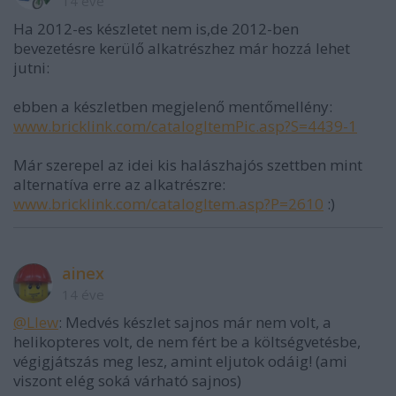
14 éve
Ha 2012-es készletet nem is,de 2012-ben
bevezetésre kerülő alkatrészhez már hozzá lehet
jutni:
ebben a készletben megjelenő mentőmellény:
www.bricklink.com/catalogItemPic.asp?S=4439-1
Már szerepel az idei kis halászhajós szettben mint
alternatíva erre az alkatrészre:
www.bricklink.com/catalogItem.asp?P=2610
:)
ainex
14 éve
@Llew
: Medvés készlet sajnos már nem volt, a
helikopteres volt, de nem fért be a költségvetésbe,
végigjátszás meg lesz, amint eljutok odáig! (ami
viszont elég soká várható sajnos)