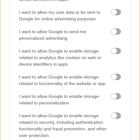
egy külföldi diszkont :D
I want to allow my user data to be sent to
Google for online advertising purposes.
Haynau (Sons of Monarchy)
I want to allow Google to send me
14 éve
personalized advertising.
@tutuka
: Mennyire külföldi? Úgy értem, Wal-mart
I want to allow Google to enable storage
vagy európai?
related to analytics like cookies on web or
device identifiers in apps.
tutuka
I want to allow Google to enable storage
related to functionality of the website or app.
14 éve
@Haynau
: európai
I want to allow Google to enable storage
related to personalization.
I want to allow Google to enable storage
Haynau (Sons of Monarchy)
related to security, including authentication
14 éve
functionality and fraud prevention, and other
user protection.
@tutuka
: ne csigázz fel! melyik országból?