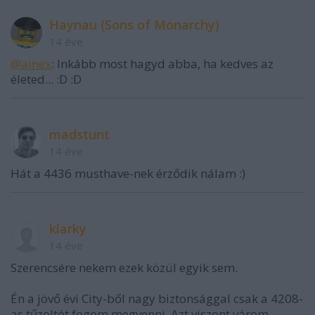
Haynau (Sons of Monarchy)
14 éve
@ainex
: Inkább most hagyd abba, ha kedves az
életed... :D :D
madstunt
14 éve
Hát a 4436 musthave-nek érződik nálam :)
klarky
14 éve
Szerencsére nekem ezek közül egyik sem.
Én a jövő évi City-ből nagy biztonsággal csak a 4208-
as tűzoltót fogom megvenni. Azt viszont várom,