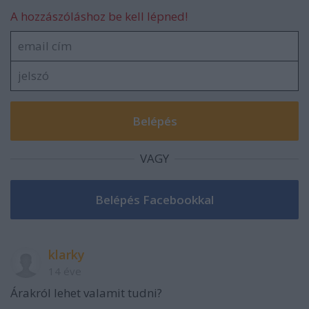
A hozzászóláshoz be kell lépned!
VAGY
klarky
14 éve
Árakról lehet valamit tudni?