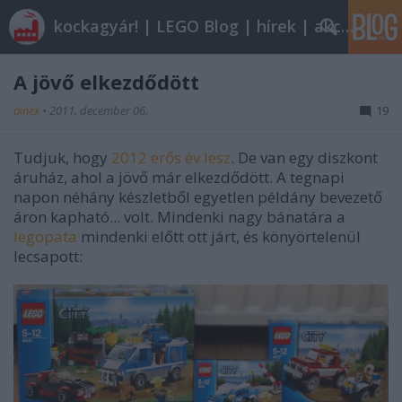
kockagyár! | LEGO Blog | hírek | akciók |
A jövő elkezdődött
ainex
•
2011. december 06.
19
Tudjuk, hogy
2012 erős év lesz
. De van egy diszkont
áruház, ahol a jövő már elkezdődött. A tegnapi
napon néhány készletből egyetlen példány bevezető
áron kapható... volt. Mindenki nagy bánatára a
legopata
mindenki előtt ott járt, és könyörtelenül
lecsapott: