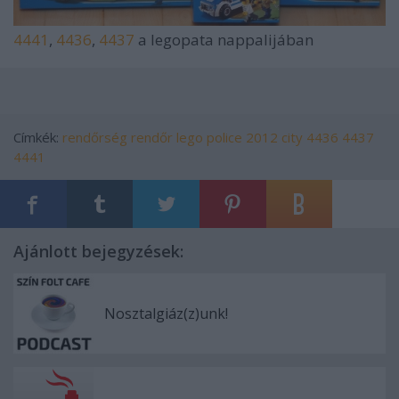
4441
,
4436
,
4437
a legopata nappalijában
Címkék:
rendőrség
rendőr
lego
police
2012
city
4436
4437
4441
Ajánlott bejegyzések:
Nosztalgiáz(z)unk!