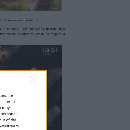
Colni sem lehetne szebbet... |
szerelésben érkező kiegészítők, mint mondjuk
top-motion Nesquik reklámot, és fogd rá a
sonal or
ection to
ou may
 personal
out of the
 downstream