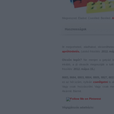
Megveszed. Eladod. Cseréled. Beréled.
A
Hasznosságok
Itt megveheted, eladhatod, elcserélhet
apróhirdetés.
(utolsó frissítés:
2012. máj
Olcsón legót?
Ne menjen a gatyád i
inkább, a jó olvasók megosztják a tutit 
frissítés:
2012. május 15.
)
8683, 8684, 8803, 8804, 8805, 8827, 883
ez az hét szám, nyilván
cserélgetni
is a
Vagy csak hozzászólni. Vagy csak me
Akármit. Bármit.
Végigjátszás adatbázis: