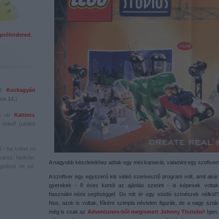
próhirdeted.
ed!
Kockagyári
us 14.
)
s rá!
Kattints
veled! (utolsó
1
- ha tudod mi
karsz. Nyilván.
A nagyobb készletekhez adtak egy mini kamerát, valamint egy szoftvert
gnézni mi ez.
A szoftver egy egyszerű kis videó szerkesztő program volt, amit akár
gyerekek - 8 éves kortól az ajánlás szerint - is képesek voltak
használni némi segítséggel. De mit ér egy stúdió színészek nélkül?
Nos, azok is voltak, főként szimpla névtelen figurák, de a nagy sztár
még is csak az
Adventurers-ből megismert Johnny Thunder
! Igen,