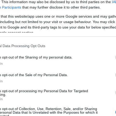
. This information may also be disclosed by us to third parties on the
IA
Participants
that may further disclose it to other third parties.
 that this website/app uses one or more Google services and may gath
including but not limited to your visit or usage behaviour. You may click 
 to Google and its third-party tags to use your data for below specifi
ogle consent section.
| A régi filmekből is jól ismert gördülő háttér, Leg
szerű árak
A poszt elején már említettem Steven Spielberget, aki azon kívül, hog
l Data Processing Opt Outs
jelent volt majdnem minden készletben, ugyan is a
Director
nevű figu
sorozat nagyobb magasságokba emelkedhessen, így 2002-ben megjelen
időben a
mozifilmmel
). Később persze a Spiderman sorozat kivált a Stu
o opt-out of the Sharing of my personal data.
hasonlóan rövid időre - de ez majd egy másik Elfeledett készletek nyom
In
evette a piaci
ncs LEGO, van
o opt-out of the Sale of my Personal Data.
In
ehet most ilyen
Olvasó játszik:
to opt-out of processing my Personal Data for Targeted
ing.
1.17. 05:23
)
In
o opt-out of Collection, Use, Retention, Sale, and/or Sharing
m inkább
ersonal Data that Is Unrelated with the Purposes for which it
Végigjátszás:
lected.