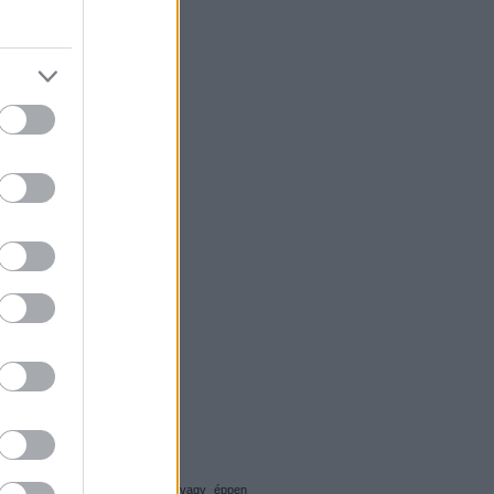
hittem, hogy a
vámpír figura
, vagy éppen