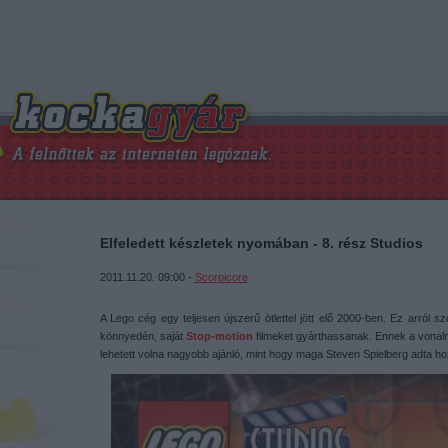
Elfeledett készletek nyomában - 8. rész Studios
2011.11.20. 09:00 -
Scorpicore
A Lego cég egy teljesen újszerű ötlettel jött elő 2000-ben. Ez arról s
könnyedén, saját
Stop-motion
filmeket gyárthassanak. Ennek a vonal
lehetett volna nagyobb ajánló, mint hogy maga Steven Spielberg adta h