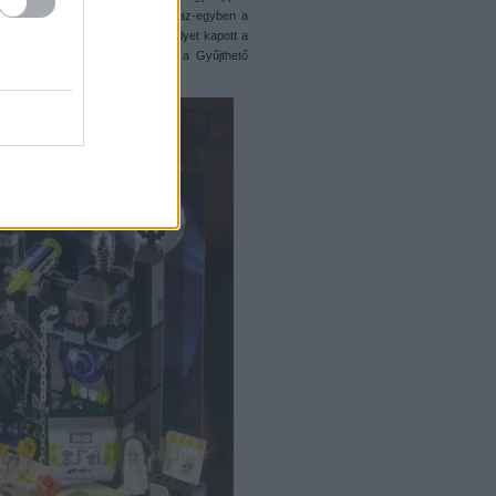
go világába, de nem. Szinte egy-az-egyben a
g, de persze a
farkasember
is helyet kapott a
 komplett
valós farkasemberrel
, a Gyűjthető