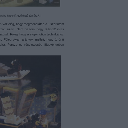
yire hasonlít gyűjthető társára?. |
m volt elég, hogy megmenekítse a - szerintem
hozott sikert. Nem hiszem, hogy 8-10-12 éves
atósdi. Főleg, hogy a stop-motion technikához
. Főleg olyan arányok mellett, hogy 1 órát
cska. Persze ez részletesség függvényében