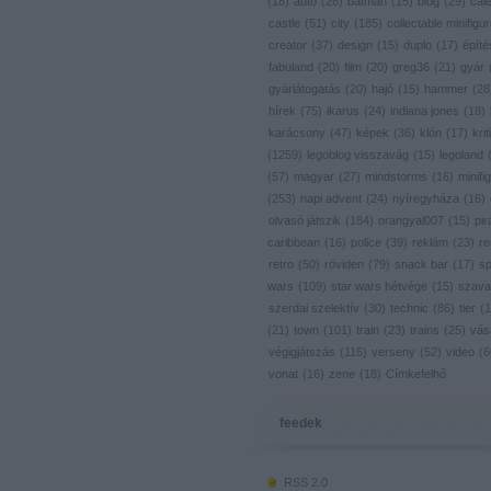
(
18
)
autó
(
26
)
batman
(
15
)
blog
(
29
)
cal
castle
(
51
)
city
(
185
)
collectable minifigu
creator
(
37
)
design
(
15
)
duplo
(
17
)
építé
fabuland
(
20
)
film
(
20
)
greg36
(
21
)
gyár
gyárlátogatás
(
20
)
hajó
(
15
)
hammer
(
28
hírek
(
75
)
ikarus
(
24
)
indiana jones
(
18
)
karácsony
(
47
)
képek
(
36
)
klón
(
17
)
krit
(
1259
)
legoblog visszavág
(
15
)
legoland
(
57
)
magyar
(
27
)
mindstorms
(
16
)
minifig
(
253
)
napi advent
(
24
)
nyíregyháza
(
16
)
olvasó játszik
(
184
)
orangyal007
(
15
)
pir
caribbean
(
16
)
police
(
39
)
reklám
(
23
)
re
retro
(
50
)
röviden
(
79
)
snack bar
(
17
)
s
wars
(
109
)
star wars hétvége
(
15
)
szava
szerdai szelektív
(
30
)
technic
(
86
)
tier
(
1
(
21
)
town
(
101
)
train
(
23
)
trains
(
25
)
vás
végigjátszás
(
116
)
verseny
(
52
)
video
(
6
vonat
(
16
)
zene
(
18
)
Címkefelhő
feedek
RSS 2.0