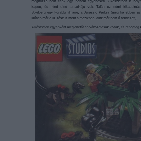
méghozzá nem csak egy, hanem egyenesen 3 készletben is helyt
kapott, és mind dínó tematikájú volt. Talán ez némi kikacsintás
Spielberg egy korábbi filmjére, a Jurassic Parkra (még ha ebben az
időben már a III. rész is ment a mozikban, amit már nem ő rendezett).
A készletek egyébként meglehetősen változatosak voltak, és rengeteg kie