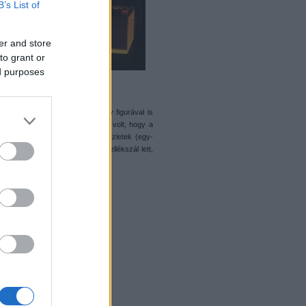
B’s List of
er and store
to grant or
ed purposes
o motor hajtással. |
y a nevét adta a sorozathoz, egy figurával is
ra, az ő maga. Persze ez kevés volt, hogy a
tek a licencelt Spider-man készletek (egy-
dios égisze alól, és különálló mellékszál lett,
ában poszt lesz.