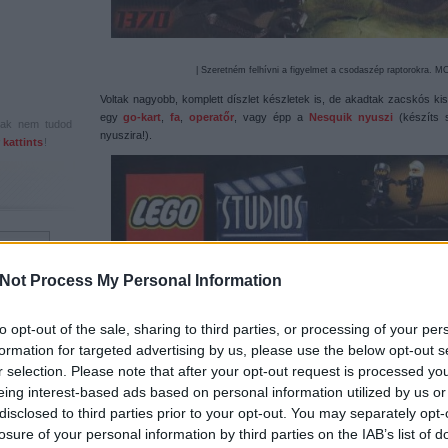
| Szeretném felhívni a figyelmet a csodaszép raptorokra. MO
Voltak nagyobb, komplett díszlet készletek is, de akadtak zacskós ki
egy
go-kart
,
fa
,
operatőr
, vagy épp a
Nesquik nyuszi
(készíts s
csak nem tudod
nyuszira!).
 kattints
!
Not Process My Personal Information
to opt-out of the sale, sharing to third parties, or processing of your per
formation for targeted advertising by us, please use the below opt-out s
r selection. Please note that after your opt-out request is processed y
eing interest-based ads based on personal information utilized by us or
disclosed to third parties prior to your opt-out. You may separately opt-
losure of your personal information by third parties on the IAB’s list of