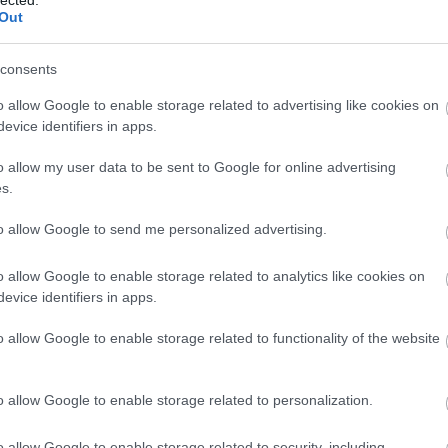
Out
ct? El lehet
ába 833
consents
blog, és
Fuss el véle!
o allow Google to enable storage related to advertising like cookies on
meg használtan
evice identifiers in apps.
zik: 7636
o allow my user data to be sent to Google for online advertising
szépen a
s.
6. 17:50
)
to allow Google to send me personalized advertising.
o allow Google to enable storage related to analytics like cookies on
evice identifiers in apps.
o allow Google to enable storage related to functionality of the website
o allow Google to enable storage related to personalization.
Ám 2002-ben egy más érdekességre is bukkantam. Én naív, azt 
o allow Google to enable storage related to security, including