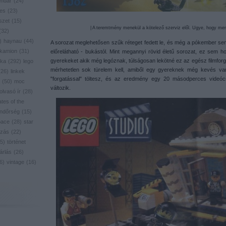
endar
(
24
)
res
(
23
)
szet
(
15
)
| A teremtmény menekül a kötelező szerviz elől. Ugye, hogy menn
(
32
)
)
haynau
(
44
)
A sorozat meglehetősen szűk réteget fedett le, és még a pókember se
kamion
(
31
)
előrelátható - bukástól. Mint megannyi rövid életű sorozat, ez sem 
gyerekeket akik még legóznak, túlságosan lekötné ez az egész filmforg
ika
(
292
)
lego
mérhetetlen sok türelem kell, amiből egy gyereknek még kevés van
(
26
)
linkek
"forgatással" töltesz, és az eredmény egy 20 másodperces videó
(
50
)
moc
változik.
olvasó ír
(
28
)
ates of the
ndőrség
(
15
)
pace
(
28
)
star
zás
(
22
)
5
)
történet
árlás
(
26
)
6
)
vintage
(
16
)