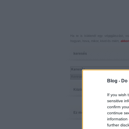
Ha te is küldenél egy végigjátszást, 
hogyan, hova, mikor, kivel és miért,
akkor
keresés
Blog -
Do 
Közösség
If you wish 
sensitive in
confirm you
continue se
Ez megy
information 
further disc