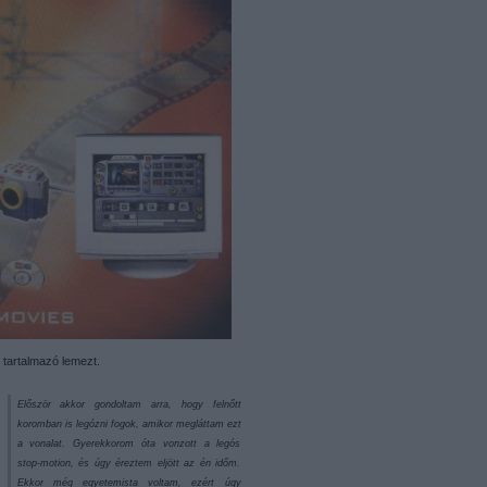
 tartalmazó lemezt.
Először akkor gondoltam arra, hogy felnőtt
koromban is legózni fogok, amikor megláttam ezt
a vonalat. Gyerekkorom óta vonzott a legós
stop-motion, és úgy éreztem eljött az én időm.
Ekkor még egyetemista voltam, ezért úgy