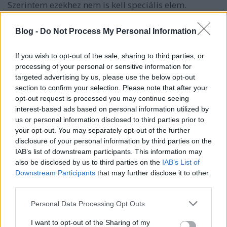
Szerintem ezekhez nem is kell speciális elem.
Blog -
Do Not Process My Personal Information
zsok
15 éve
If you wish to opt-out of the sale, sharing to third parties, or
processing of your personal or sensitive information for
@tutuka
: oldalbetöltéskor "elmúltál-e már 18?"; ha
targeted advertising by us, please use the below opt-out
igen, akkor kidob :-) vagy egyszerűen "AFOL-e vagy?"
section to confirm your selection. Please note that after your
ha tudod mi az, akkor már bukó... :-)
opt-out request is processed you may continue seeing
interest-based ads based on personal information utilized by
us or personal information disclosed to third parties prior to
your opt-out. You may separately opt-out of the further
Yooha
disclosure of your personal information by third parties on the
15 éve
IAB’s list of downstream participants. This information may
Egy hónapja láttam a boltban akciósan egy
also be disclosed by us to third parties on the
IAB’s List of
licenszelt készletet (1-2 éve jelent meg) és
Downstream Participants
that may further disclose it to other
megállapítottam, hogy egy 30 éves jelenet van rajta!
third parties.
Egy 1-2 éve megjelent film kapcsán jöhetett ki, a
Please note that this website/app uses one or more Google
Personal Data Processing Opt Outs
régebbi filmek a 80-as években készültek belőle.
services and may gather and store information including but
Ennyi erővel a Hobbit film kapcsán is lehetnének
not limited to your visit or usage behaviour. You may click to
I want to opt-out of the Sharing of my