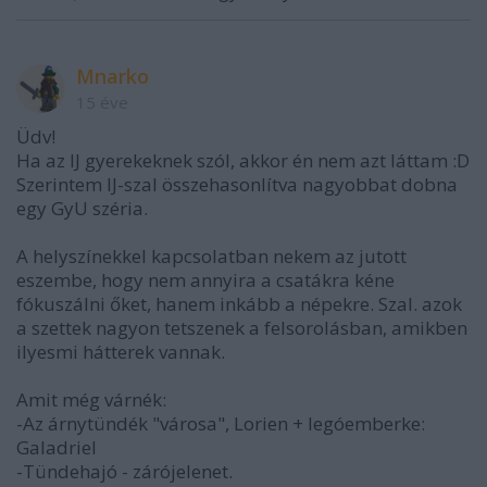
Mnarko
15 éve
Üdv!
Ha az IJ gyerekeknek szól, akkor én nem azt láttam :D
Szerintem IJ-szal összehasonlítva nagyobbat dobna
egy GyU széria.
A helyszínekkel kapcsolatban nekem az jutott
eszembe, hogy nem annyira a csatákra kéne
fókuszálni őket, hanem inkább a népekre. Szal. azok
a szettek nagyon tetszenek a felsorolásban, amikben
ilyesmi hátterek vannak.
Amit még várnék:
-Az árnytündék "városa", Lorien + legóemberke:
Galadriel
-Tündehajó - zárójelenet.