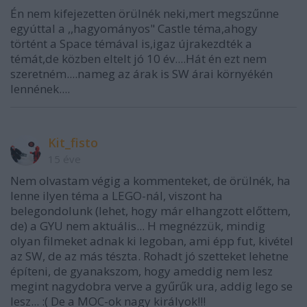
Én nem kifejezetten örülnék neki,mert megszűnne
egyúttal a ,,hagyományos" Castle téma,ahogy
történt a Space témával is,igaz újrakezdték a
témát,de közben eltelt jó 10 év....Hát én ezt nem
szeretném....nameg az árak is SW árai környékén
lennének....
Kit_fisto
15 éve
Nem olvastam végig a kommenteket, de örülnék, ha
lenne ilyen téma a LEGO-nál, viszont ha
belegondolunk (lehet, hogy már elhangzott előttem,
de) a GYU nem aktuális... H megnézzük, mindig
olyan filmeket adnak ki legoban, ami épp fut, kivétel
az SW, de az más tészta. Rohadt jó szetteket lehetne
építeni, de gyanakszom, hogy ameddig nem lesz
megint nagydobra verve a gyűrűk ura, addig lego se
lesz... :( De a MOC-ok nagy királyok!!!