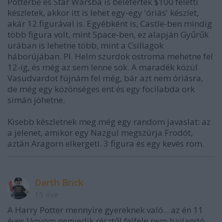
Potterbe és Star Warsba is belefértek $100 feletti
készletek, akkor itt is lehet egy-egy 'óriás' készlet,
akár 12 figurával is. Egyébként is, Castle-ben mindig
több figura volt, mint Space-ben, ez alapján Gyűrűk
urában is lehetne több, mint a Csillagok
háborújában. Pl. Helm szurdok ostroma mehetne fel
12-ig, és még az sem lenne sok. A maradék közül
Vasudvardot fújnám fel még, bár azt nem óriásra,
de még egy közönséges ent és egy focilabda ork
simán jöhetne.
Kisebb készletnek meg még egy random javaslat: az
a jelenet, amikor egy Nazgul megszúrja Frodót,
aztán Aragorn elkergeti. 3 figura és egy kevés rom.
Darth Brick
15 éve
A Harry Potter mennyire gyereknek való... az én 11
éves lányom negyedik résztől felfele nem hajlandó