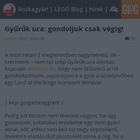
kockagyár! | LEGO Blog | hírek | akciók |
Gyűrűk ura: gondoljuk csak végig!
tutuka
•
2011. július 04.
32
A múlt héten 2 meglehetősen nagyméretű, de –
szerintem – nem túl szép Gyűrűk ura alkotás
kapcsán
vetettem fel
, hogy nem időszerű arról
gondolkodnunk, vajon kijön-e a gyár a közeljövőben
egy Lord of the Rings licenszelt témával.
| kép: go!gaminggiant
|
Pedig azt hiszem nem tévedek nagyot, ha úgy
gondolom, sokatokat érdekelne egy ilyen gyári
vonal, sőt, ahhoz sem kell túl nagy képzelőerő,
mekkora eladásokat produkált volna a cég, ha a