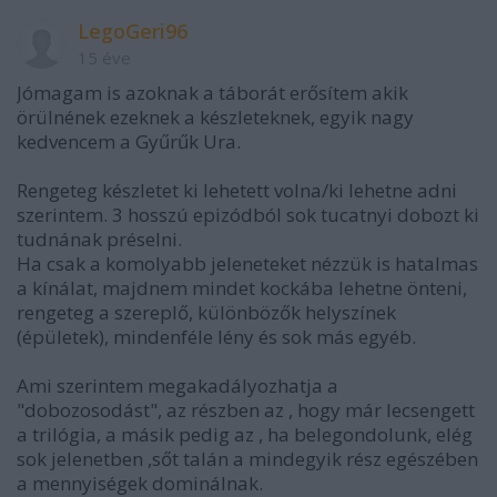
LegoGeri96
15 éve
Jómagam is azoknak a táborát erősítem akik
örülnének ezeknek a készleteknek, egyik nagy
kedvencem a Gyűrűk Ura.
Rengeteg készletet ki lehetett volna/ki lehetne adni
szerintem. 3 hosszú epizódból sok tucatnyi dobozt ki
tudnának préselni.
Ha csak a komolyabb jeleneteket nézzük is hatalmas
a kínálat, majdnem mindet kockába lehetne önteni,
rengeteg a szereplő, különbözők helyszínek
(épületek), mindenféle lény és sok más egyéb.
Ami szerintem megakadályozhatja a
"dobozosodást", az részben az , hogy már lecsengett
a trilógia, a másik pedig az , ha belegondolunk, elég
sok jelenetben ,sőt talán a mindegyik rész egészében
a mennyiségek dominálnak.