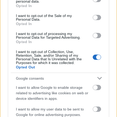
LOTR készletek, a filmek még nincs 10 éve, hogy
personal data.
grant or deny consent to Google and its third-party tags to
Opted In
megjelentek. Tolkien világa meg semmivel sem
use your data for below specified purposes in below Google
felnőttesebb, mint a Star Wars, vagy a már említett
consent section.
I want to opt-out of the Sale of my
film.
Personal Data.
Opted In
Hja, Indiana Jones-ről van szó.
I want to opt-out of processing my
Personal Data for Targeted Advertising.
Opted In
Konstans
I want to opt-out of Collection, Use,
Retention, Sale, and/or Sharing of my
15 éve
Personal Data that Is Unrelated with the
Purposes for which it was collected.
Vagy még egy olyan készletet, hogy egy kis barlang
Opted Out
bejárat egy két sziklafal a földön a szilka falon
felfutó pókhálók és egy nagy pók a közepén persze
Google consents
nem olyan öntött (wanpa szerű) meg nem olyan mint
a HP-ben (kockákból épülő, de ne kaszalábú!). Ami
I want to allow Google to enable storage
benne van: nagypók, 3 kispók, 5 db pókháló,
related to advertising like cookies on web or
device identifiers in apps.
barlangrészlet, frodó azzal a furcsal lámpással a
kezébe. De még akár olyat is eltudnék képzelni, kis
I want to allow my user data to be sent to
zacskós készletnek, hogy ne vegyél meg mindig
Google for online advertising purposes.
minden figurát csak ilyen kis tűzön bogrács, egy két