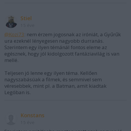
Stiel
15 éve
@Kozi73
: nem érzem jogosnak az iróniát, a Gyűrűk
ura ezeknél lényegesen nagyobb durranás.
Szerintem egy ilyen témánál fontos eleme az
egésznek, hogy jól kidolgozott fantáziavilág is van
mellé.
Teljesen jó lenne egy ilyen téma. Kellően
nagyszabásúak a filmek, és semmivel sem
véresebbek, mint pl. a Batman, amit kiadtak
Legóban is.
Konstans
15 éve