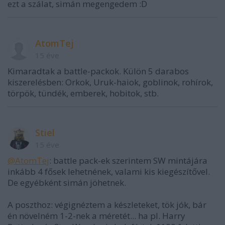
ezt a szálat, simán megengedem :D
AtomTej
15 éve
Kimaradtak a battle-packok. Külön 5 darabos
kiszerelésben: Orkok, Uruk-haiok, goblinok, rohírok,
törpök, tündék, emberek, hobitok, stb.
Stiel
15 éve
@AtomTej
: battle pack-ek szerintem SW mintájára
inkább 4 fősek lehetnének, valami kis kiegészítővel.
De egyébként simán jöhetnek.
A poszthoz: végignéztem a készleteket, tök jók, bár
én növelném 1-2-nek a méretét... ha pl. Harry