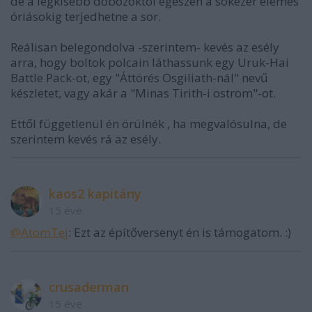
de a legkisebb dobozoktól egészen a sokezer elemes
óriásokig terjedhetne a sor.
Reálisan belegondolva -szerintem- kevés az esély
arra, hogy boltok polcain láthassunk egy Uruk-Hai
Battle Pack-ot, egy "Áttörés Osgiliath-nál" nevű
készletet, vagy akár a "Minas Tirith-i ostrom"-ot.
Ettől függetlenül én örülnék , ha megvalósulna, de
szerintem kevés rá az esély.
kaos2 kapitány
15 éve
@AtomTej
: Ezt az építőversenyt én is támogatom. :)
crusaderman
15 éve