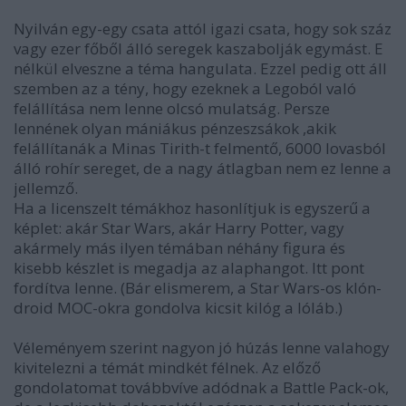
Nyilván egy-egy csata attól igazi csata, hogy sok száz
vagy ezer főből álló seregek kaszabolják egymást. E
nélkül elveszne a téma hangulata. Ezzel pedig ott áll
szemben az a tény, hogy ezeknek a Legoból való
felállítása nem lenne olcsó mulatság. Persze
lennének olyan mániákus pénzeszsákok ,akik
felállítanák a Minas Tirith-t felmentő, 6000 lovasból
álló rohír sereget, de a nagy átlagban nem ez lenne a
jellemző.
Ha a licenszelt témákhoz hasonlítjuk is egyszerű a
képlet: akár Star Wars, akár Harry Potter, vagy
akármely más ilyen témában néhány figura és
kisebb készlet is megadja az alaphangot. Itt pont
fordítva lenne. (Bár elismerem, a Star Wars-os klón-
droid MOC-okra gondolva kicsit kilóg a lóláb.)
Véleményem szerint nagyon jó húzás lenne valahogy
kivitelezni a témát mindkét félnek. Az előző
gondolatomat továbbvíve adódnak a Battle Pack-ok,