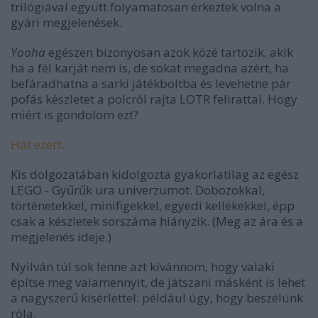
trilógiával együtt folyamatosan érkeztek volna a
gyári megjelenések.
Yooha
egészen bizonyosan azok közé tartozik, akik
ha a fél karját nem is, de sokat megadna azért, ha
befáradhatna a sarki játékboltba és levehetne pár
pofás készletet a polcról rajta LOTR felirattal. Hogy
miért is gondolom ezt?
Hát ezért.
Kis dolgozatában kidolgozta gyakorlatilag az egész
LEGO - Gyűrűk ura univerzumot. Dobozokkal,
történetekkel, minifigekkel, egyedi kellékekkel, épp
csak a készletek sorszáma hiányzik. (Meg az ára és a
megjelenés ideje.)
Nyilván túl sok lenne azt kívánnom, hogy valaki
építse meg valamennyit, de játszani másként is lehet
a nagyszerű kísérlettel: például úgy, hogy beszélünk
róla.