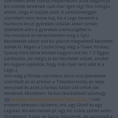
Szerintem amit Yooha megtervezett azok nagyon jó
kis szettek lennének csak már igen régi film trilogia
ahhoz, hogy ki tudják adni. A célközönséggel
szerintem nem lenne baj, ha a Lego bevetné a
humoros kicsit gyerekes oldalát akkor simán
átlehetne adni a gyerekek szemszögébe is.
Ha mondjuk én tervezhetném meg a GyU.
készleteket akkor sok kis jóáron megvehető készletet
adnék ki. Régen a Castle (meg még a Town, Pirates,
Space) mint téma körben nagyon sok kis 1-2 figges
párkockás ,de mégis jó kis készletek voltak, amiket
én nagyon sajnálok, hogy már ilyet nem add ki a
Lego.:(
Ami még a filmbe szerintem akció dús jelenetnek
számított az az amikor a Theodon király és népe
vonulnak és azok a farkas hátán ülő orkok jók
lennének. Készletem: farkas (kockákból) valahogy
így:
www.brickset.com/detail/?Set=7015-1
csak
embert lehessen ráültetni, ork, egy Gimli és egy
Legolas. Kis készletnek pl: egy kis szikla szírtet amin
Szmélgord, frodó, és Samu fekszenek, de samunak a