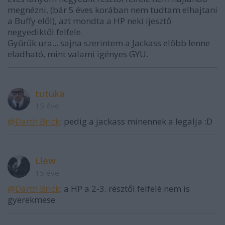
megnézni, (bár 5 éves korában nem tudtam elhajtani
a Buffy elől), azt mondta a HP neki ijesztő
negyediktől felfele.
Gyűrűk ura... sajna szerintem a Jackass előbb lenne
eladható, mint valami igényes GYU.
tutuka
15 éve
@Darth Brick
: pedig a jackass minennek a legalja :D
Llew
15 éve
@Darth Brick
: a HP a 2-3. résztől felfelé nem is
gyerekmese