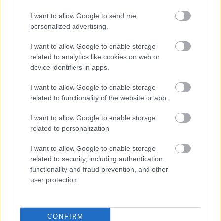
hátizsák meg egy nyúl. És ez az a részlet amikor a
I want to allow Google to send me
frodóék élelem készítése közben meglátják elősször
personalized advertising.
a polifántokat ( vagy miket...) és nyilasok
megtámadják őket.
I want to allow Google to enable storage
related to analytics like cookies on web or
Yooha te a nyakba akaszthatós gyűrűt úgy képzelted
device identifiers in apps.
el ,mint , hogy fejletekerése után azt lecsúztatni a
nyakra majd visza nyomni rá a fejet?
I want to allow Google to enable storage
Jó volt elképzelni pár dolgot, de ez csak "Álom
related to functionality of the website or app.
Maradhat"! Kivéve, ha kiderül, hogy J.J.R.Tolkien-nek
volt fojtatása a gyűrűk urához... Áhh, de már akkor
I want to allow Google to enable storage
se adják ki. Ez már csak ilyen magadnak
related to personalization.
megcsinálom dolog lesz.
I want to allow Google to enable storage
related to security, including authentication
functionality and fraud prevention, and other
G-vi
user protection.
15 éve
@minifig88: Ez már nekem is eszembe jutott! Főleg
hogy nemsokára jön ki két új rész. de én
CONFIRM