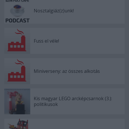
Nosztalgiáz(z)unk!
Fuss el véle!
Miniverseny: az összes alkotás
Kis magyar LEGO arcképcsarnok (3.):
politikusok