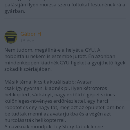
palástján ilyen morzsa szerü foltokat festenének rá a
gyárban.
Gábor H
15 éve
Nem tudom, megállná-e a helyét a GYU. A
hobbitfalu nekem is eszembe jutott. Én azonban
mindenképpen kiadnék GYU figeket a gyűjthető figek
sokadik szériájában.
Másik téma, kicsit aktuálisabb: Avatar
csak így gyorsan: kiadnék pl. ilyen kétrotoros
helikoptert, sárkányt, nagy erdőírtó gépet színes
különleges-növényes erdőrészlettel, egy harci
robotot és egy nagy fát, meg azt az épületet, amiben
be tudtak menni az avatarjukba és a végén azt
hurcolászták helikopterrel.
A naviknak mondjuk Toy Story-lábuk lenne.