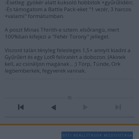
-Esetleg: gyökér alatt kuksoló hobbitok +gyűrűlidérc.
-És támogatom a Battle Pack-eket "1 vezér, 3 harcos
+valami" formátumban.
A poszt Minas Thirith-e sztem. elsőrangú, mert
100%ban kifejezi a "Fehér Torony" jelleget.
Viszont talán tényleg felesleges 1,5× annyit kiadni a
Gyűrűért és egy LotR feliratért a dobozon. (Akinek
kell, az csináljon magának... ;) Törp, Tünde, Ork
legóemberkék, fegyverek vannak.
SÜTI BEÁLLÍTÁSOK MÓDOSÍTÁSA