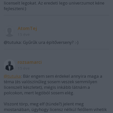
licenselt legokat. Az eredeti lego univerzumot kéne
fejleszteni:)
AtomTej
15 éve
@tutuka: Gyűrűk ura építőverseny? :-)
rozsamarci
15 éve
@tutuka
: Bár engem sem érdekel annyira maga a
téma (és valószínűleg sosem veszek semmilyen
licenszelt készletet), mégis inkább látnám a
polcokon, mert legóból sosem elég.
Viszont törp, meg elf (tünde?) jelent meg
mostanában, úgyhogy licensz nélkül felőlem vihetik