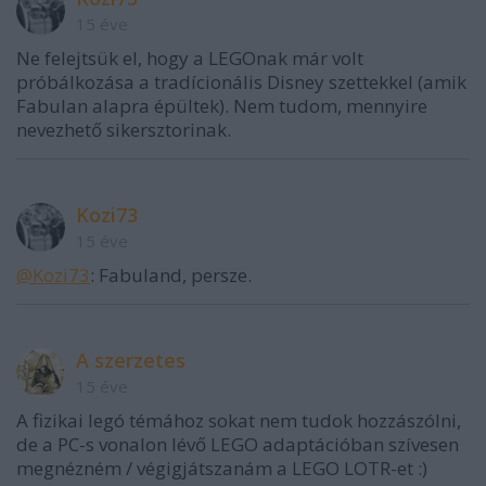
15 éve
Ne felejtsük el, hogy a LEGOnak már volt
próbálkozása a tradícionális Disney szettekkel (amik
Fabulan alapra épültek). Nem tudom, mennyire
nevezhető sikersztorinak.
Kozi73
15 éve
@Kozi73
: Fabuland, persze.
A szerzetes
15 éve
A fizikai legó témához sokat nem tudok hozzászólni,
de a PC-s vonalon lévő LEGO adaptációban szívesen
megnézném / végigjátszanám a LEGO LOTR-et :)