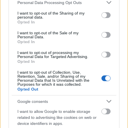
Please note that this website/app uses one or more Google
Personal Data Processing Opt Outs
services and may gather and store information including but
not limited to your visit or usage behaviour. You may click to
I want to opt-out of the Sharing of my
VAGY
personal data.
grant or deny consent to Google and its third-party tags to
Opted In
use your data for below specified purposes in below Google
consent section.
I want to opt-out of the Sale of my
Personal Data.
Opted In
I want to opt-out of processing my
ThetrueStella
Personal Data for Targeted Advertising.
Opted In
15 éve
Klassz. Ja és én vagyok az első!!!!!!!!!!!!!!!!!!!!!!!!!!!!
I want to opt-out of Collection, Use,
Retention, Sale, and/or Sharing of my
Personal Data that Is Unrelated with the
Purposes for which it was collected.
Opted Out
nandoo
15 éve
Google consents
mintha csak magamat látnám *.*
I want to allow Google to enable storage
related to advertising like cookies on web or
device identifiers in apps.