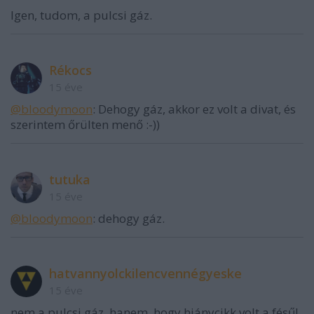
Igen, tudom, a pulcsi gáz.
Rékocs
15 éve
@bloodymoon
: Dehogy gáz, akkor ez volt a divat, és
szerintem őrülten menő :-))
tutuka
15 éve
@bloodymoon
: dehogy gáz.
hatvannyolckilencvennégyeske
15 éve
nem a pulcsi gáz, hanem, hogy hiánycikk volt a fésű!