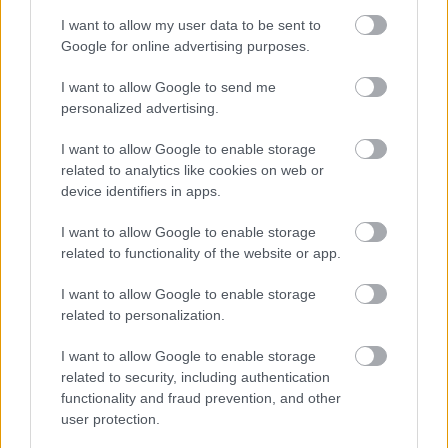
Gino
I want to allow my user data to be sent to
15 éve
Google for online advertising purposes.
Az asztalt elnézve: bárcsak magamat látnám:)
I want to allow Google to send me
personalized advertising.
Hammer
I want to allow Google to enable storage
related to analytics like cookies on web or
15 éve
device identifiers in apps.
Ezt már annyi embernél láttam, hogy a kanyar és az
egyenes az kerékpárutas, a kétfajta kereszteződés
I want to allow Google to enable storage
meg nem. Nálunk is. Magyarországra csak ezek
related to functionality of the website or app.
jöttek be???
I want to allow Google to enable storage
related to personalization.
ThetrueStella
I want to allow Google to enable storage
15 éve
related to security, including authentication
functionality and fraud prevention, and other
És az a pulcsi.....
user protection.