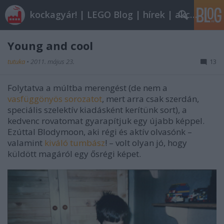
kockagyár! | LEGO Blog | hírek | akciók |
Young and cool
tutuka
•
2011. május 23.
13
Folytatva a múltba merengést (de nem a
vasfüggönyös sorozatot
, mert arra csak szerdán,
speciális szelektív kiadásként kerítünk sort), a
kedvenc rovatomat gyarapítjuk egy újabb képpel.
Ezúttal Blodymoon, aki régi és aktív olvasónk –
valamint
kiváló tumbász
! – volt olyan jó, hogy
küldött magáról egy ősrégi képet.