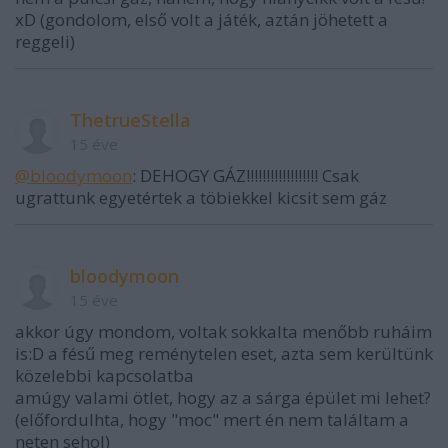
xD (gondolom, első volt a játék, aztán jöhetett a
reggeli)
ThetrueStella
15 éve
@bloodymoon
: DEHOGY GÁZ!!!!!!!!!!!!!!!!!! Csak
ugrattunk egyetértek a töbiekkel kicsit sem gáz
bloodymoon
15 éve
akkor úgy mondom, voltak sokkalta menőbb ruháim
is:D a fésű meg reménytelen eset, azta sem kerültünk
közelebbi kapcsolatba
amúgy valami ötlet, hogy az a sárga épület mi lehet?
(előfordulhta, hogy "moc" mert én nem találtam a
neten sehol)