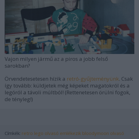
Vajon milyen jármű az a piros a jobb felső
sarokban?
Örvendetesetesen hízik a
retró-gyűjteményünk
. Csak
így tovább: küldjetek még képeket magatokról és a
legóról a távoli múltból! (Rettenetesen örülni fogok,
de tényleg!)
Címkék:
retro
lego
olvasó emlékezik
bloodymoon
olvasó