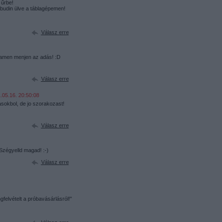
 űrbe!
a budin ülve a táblagépemen!
Válasz erre
eamen menjen az adás! :D
Válasz erre
.05.16. 20:50:08
sokbol, de jo szorakozast!
Válasz erre
 Szégyelld magad! :-)
Válasz erre
felvételt a próbavásárlásról!"