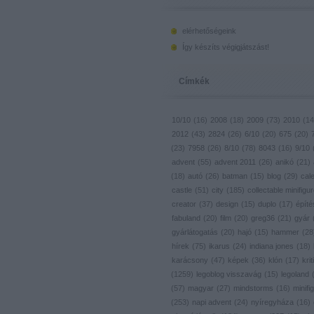
elérhetőségeink
Így készíts végigjátszást!
Címkék
10/10
(
16
)
2008
(
18
)
2009
(
73
)
2010
(
14
2012
(
43
)
2824
(
26
)
6/10
(
20
)
675
(
20
)
(
23
)
7958
(
26
)
8/10
(
78
)
8043
(
16
)
9/10
advent
(
55
)
advent 2011
(
26
)
anikó
(
21
)
(
18
)
autó
(
26
)
batman
(
15
)
blog
(
29
)
cal
castle
(
51
)
city
(
185
)
collectable minifigu
creator
(
37
)
design
(
15
)
duplo
(
17
)
építé
fabuland
(
20
)
film
(
20
)
greg36
(
21
)
gyár
gyárlátogatás
(
20
)
hajó
(
15
)
hammer
(
28
hírek
(
75
)
ikarus
(
24
)
indiana jones
(
18
)
karácsony
(
47
)
képek
(
36
)
klón
(
17
)
krit
(
1259
)
legoblog visszavág
(
15
)
legoland
(
57
)
magyar
(
27
)
mindstorms
(
16
)
minifig
(
253
)
napi advent
(
24
)
nyíregyháza
(
16
)