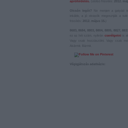
apróhirdetés.
(utolsó frissítés:
2012. máj
Olcsón legót?
Ne menjen a gatyád i
inkább, a jó olvasók megosztják a tutit 
frissítés:
2012. május 15.
)
8683, 8684, 8803, 8804, 8805, 8827, 883
ez az hét szám, nyilván
cserélgetni
is a
Vagy csak hozzászólni. Vagy csak me
Akármit. Bármit.
Végigjátszás adatbázis: