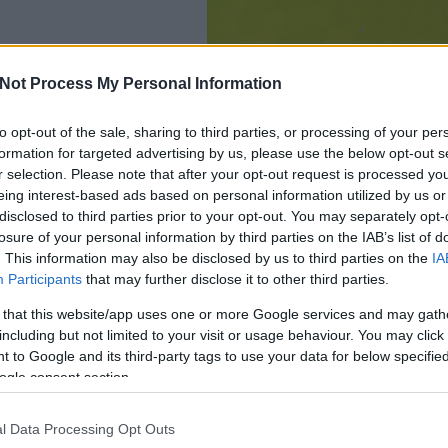
Not Process My Personal Information
to opt-out of the sale, sharing to third parties, or processing of your per
Tetszik
0
formation for targeted advertising by us, please use the below opt-out s
r selection. Please note that after your opt-out request is processed y
16
komment
eing interest-based ads based on personal information utilized by us or
disclosed to third parties prior to your opt-out. You may separately opt-
Címkék:
japán
lego
andrás
automata
collectable minifigures
安德拉希
losure of your personal information by third parties on the IAB’s list of
. This information may also be disclosed by us to third parties on the
IA
Ajánlott bejegyzések:
Participants
that may further disclose it to other third parties.
 that this website/app uses one or more Google services and may gath
including but not limited to your visit or usage behaviour. You may click 
 to Google and its third-party tags to use your data for below specifi
csak nem tudod
ogle consent section.
 kattints
!
Kis magyar
Kis magyar
Kis m
l Data Processing Opt Outs
LEGO
LEGO
LEGO
arcképcsarnok
arcképcsarnok
arcké