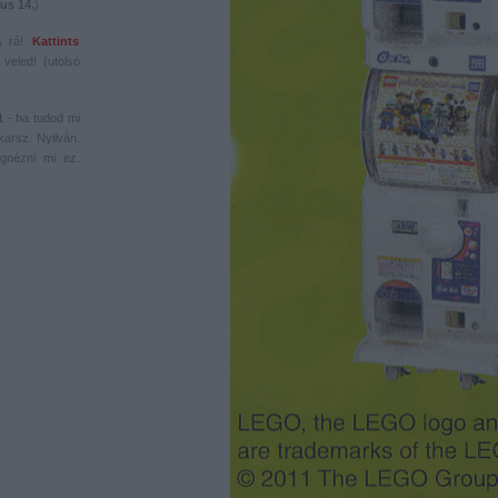
us 14.
)
s rá!
Kattints
veled! (utolsó
1
- ha tudod mi
karsz. Nyilván.
gnézni mi ez.