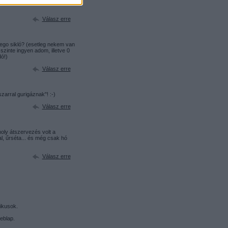
Válasz erre
ego sikló? (esetleg nekem van
 szinte ingyen adom, illetve 0
dó!)
Válasz erre
zarral gurigáznak"! :-)
Válasz erre
oly átszervezés volt a
, űrséta... és még csak hó
Válasz erre
ikusok.
eblap.