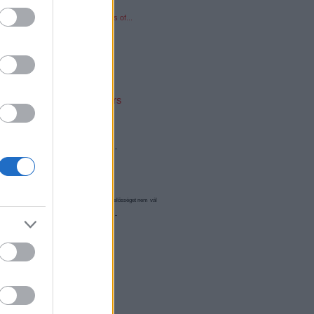
portolók
United colors
of...
olgáltatás technikai
üzemeltetője semmilyen felelősséget nem vállal,
elekben
és az
adatvédelmi tájékoztatóban
.
Válasz erre
ezet győzött! :)
Válasz erre