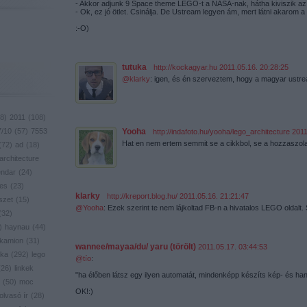
- Akkor adjunk 9 Space theme LEGO-t a NASA-nak, hátha kiviszik az
- Ok, ez jó ötlet. Csinálja. De Ustream legyen ám, mert látni akarom 
:-O)
tutuka
·
http://kockagyar.hu
2011.05.16. 20:28:25
@klarky
: igen, és én szerveztem, hogy a magyar ustr
8
)
2011
(
108
)
7/10
(
57
)
7553
Yooha
·
http://indafoto.hu/yooha/lego_architecture
2011
Hat en nem ertem semmit se a cikkbol, se a hozzaszola
(
72
)
ad
(
18
)
architecture
endar
(
24
)
res
(
23
)
klarky
·
http://kreport.blog.hu/
2011.05.16. 21:21:47
szet
(
15
)
@Yooha
: Ezek szerint te nem lájkoltad FB-n a hivatalos LEGO oldalt.
(
32
)
)
haynau
(
44
)
kamion
(
31
)
wannee/mayaa/du/ yaru (törölt)
2011.05.17. 03:44:53
ika
(
292
)
lego
@tío
:
(
26
)
linkek
"ha élőben látsz egy ilyen automatát, mindenképp készíts kép- és hang
(
50
)
moc
OK!:)
olvasó ír
(
28
)