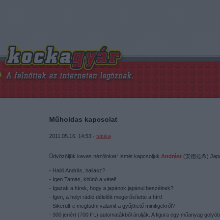
Műholdas kapcsolat
2011.05.16. 14:53 -
tutuka
Üdvözöljük keves nézőinket! Ismét kapcsoljuk
Andrást
(安德拉希) Japá
- Halló András, hallasz?
- Igen Tamás, kitűnő a vétel!
- Igazak a hírek, hogy a japánok japánul beszélnek?
- Igen, a helyi rádió délelőtt megerősítette a hírt!
- Sikerült-e megtudni valamit a gyűjthető minifigekről?
- 300 jenért (700 Ft.) automatákból árulják. A figura egy műanyag golyób