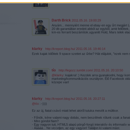
élő legyen.
Darth Brick
2011.05.16. 19:00:29
Anyám... mennyiért menne el ebay-en egy űrt megjárt L
20 db garantáltan eredeti abból az egyből, amit fellőttek,
km-es ferrarit beszámítok.ugyanitt Hold, Mars telek ela
klarky
·
http://kreport.blog.hu/
2011.05.16. 19:46:14
Ezek kajak kilőttek 9 space szettet az űrbe? Hát elájulok, "ezek nem s
tío
·
http://legozz.tumblr.com/
2011.05.16. 20:10:50
@klarky
: kajakra! :) Kezdek arra gyanakodni, hogy kom
marketing/kommunikációs osztályon. Élő Facebook oldal
közepe van!
klarky
·
http://kreport.blog.hu/
2011.05.16. 20:27:11
@tío
: :-))))
Ez az új, fiatal csávó miatt lehet akiről tutuka mesélt a múltkor.
- Főnök, kéne valami nagy dobás, nem beszélnek rólunk csak a fanat
- Mire gondol fiam?
- Egy nagyon tuti, HTML5 alapú pörgő-forgó interaktív és informatív w
- Ááááá... Ne vicceljen, az egy vagyon! Találjon ki valami mást.