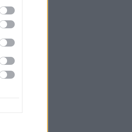
ber szóhasználattal él a minifig
Válasz erre
szt. gondoltam viszek bele egy
Válasz erre
Válasz erre
át, mindenképp készíts kép- és
yár. Komoly űrhajósok fogják a
ón is meg lehet majd tekinteni.
Válasz erre
 oldották meg, hogy a legózás is