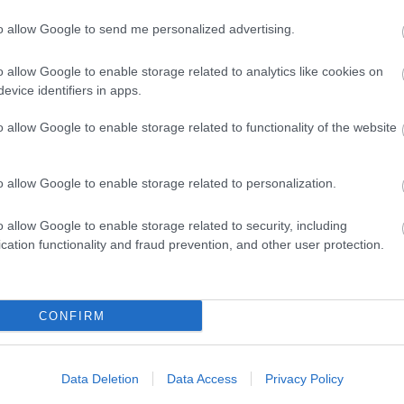
szakacsa
2011.05.16. 15:57:55
to allow Google to send me personalized advertising.
BTW ez valami régi hír "felmelegítése" lehet, mert tutuka már a legóem
helyett... :)
evette a piaci
o allow Google to enable storage related to analytics like cookies on
ncs LEGO, van
evice identifiers in apps.
tutuka
·
http://kockagyar.hu
2011.05.16. 16:02:58
ehet most ilyen
@szakacsa
: eredetileg nagyon másként nézett ki a po
o allow Google to enable storage related to functionality of the website
Olvasó játszik:
kis életet, az url azonban mardt.
1.17. 05:23
)
o allow Google to enable storage related to personalization.
rozsamarci
2011.05.16. 17:30:13
m inkább
A japánok élete szívás :D
Végigjátszás:
o allow Google to enable storage related to security, including
cation functionality and fraud prevention, and other user protection.
ct? El lehet
tío
ába 833
·
http://legozz.tumblr.com/
2011.05.16. 18:29:55
@安徳拉希
: András, ha élőben látsz egy ilyen automat
blog, és
hangfelvételt a próbavásárlásról! :)
Fuss el véle!
CONFIRM
Más: ma pár Space készlet az űrbe küldött a dán játékg
meg használtan
készleteket összerakni és a súlytalanságban való legózást ősztől vide
zik: 7636
Data Deletion
Data Access
Privacy Policy
szépen a
tutuka
·
http://kockagyar.hu
2011.05.16. 18:39:48
6. 17:50
)
@tío
: élőban adták is az indítást. nem tudom miért nem