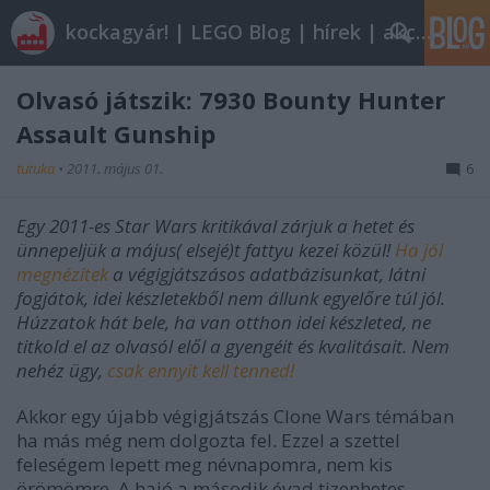
kockagyár! | LEGO Blog | hírek | akciók |
Olvasó játszik: 7930 Bounty Hunter
Assault Gunship
tutuka
•
2011. május 01.
6
Egy 2011-es Star Wars kritikával zárjuk a hetet és
ünnepeljük a május( elsejé)t fattyu kezei közül!
Ha jól
megnézitek
a végigjátszásos adatbázisunkat, látni
fogjátok, idei készletekből nem állunk egyelőre túl jól.
Húzzatok hát bele, ha van otthon idei készleted, ne
titkold el az olvasól elől a gyengéit és kvalitásait. Nem
nehéz ügy,
csak ennyit kell tenned!
Akkor egy újabb végigjátszás Clone Wars témában
ha más még nem dolgozta fel. Ezzel a szettel
feleségem lepett meg névnapomra, nem kis
örömömre. A hajó a második évad tizenhetes