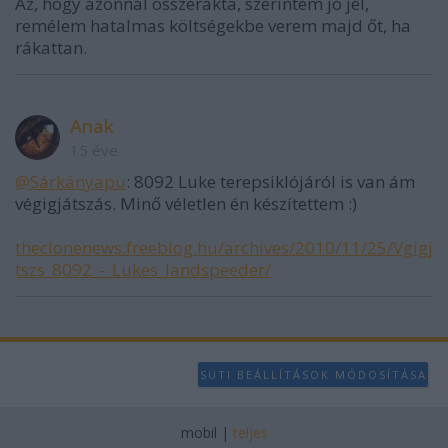
Az, hogy azonnal összerakta, szerintem jó jel,
remélem hatalmas költségekbe verem majd őt, ha
rákattan.
Anak
15 éve
@Sárkányapu
: 8092 Luke terepsiklójáról is van ám
végigjátszás. Minő véletlen én készítettem :)
theclonenews.freeblog.hu/archives/2010/11/25/Vgigj
tszs_8092_-_Lukes_landspeeder/
SÜTI BEÁLLÍTÁSOK MÓDOSÍTÁSA
mobil
|
teljes