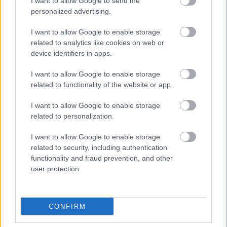
I want to allow Google to send me
personalized advertising.
I want to allow Google to enable storage
related to analytics like cookies on web or
device identifiers in apps.
I want to allow Google to enable storage
related to functionality of the website or app.
I want to allow Google to enable storage
related to personalization.
I want to allow Google to enable storage
related to security, including authentication
functionality and fraud prevention, and other
Játékélmény: 9/10. Kellemes méretű, nem túl nagy és
user protection.
nem nehéz, valamint jól megfogható a kész hajó, a
nyitható mozgó alkatrészek könnyen és biztosan
járnak, ötletes benne a zárka / raktár rész, valamint a
CONFIRM
rejtett rekesz (amiben egy Jedi holokron van elrejtve
aminél megint csak azt tudom mondani: Ennek