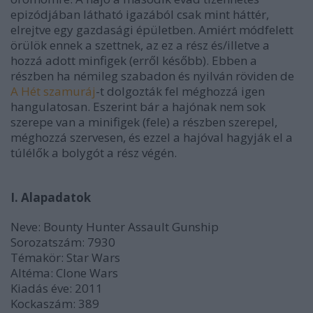
epizódjában látható igazából csak mint háttér,
elrejtve egy gazdasági épületben. Amiért módfelett
örülök ennek a szettnek, az ez a rész és/illetve a
hozzá adott minfigek (erről később). Ebben a
részben ha némileg szabadon és nyilván röviden de
A Hét szamuráj
-t dolgozták fel méghozzá igen
hangulatosan. Eszerint bár a hajónak nem sok
szerepe van a minifigek (fele) a részben szerepel,
méghozzá szervesen, és ezzel a hajóval hagyják el a
túlélők a bolygót a rész végén.
I. Alapadatok
Neve: Bounty Hunter Assault Gunship
Sorozatszám: 7930
Témakör: Star Wars
Altéma: Clone Wars
Kiadás éve: 2011
Kockaszám: 389