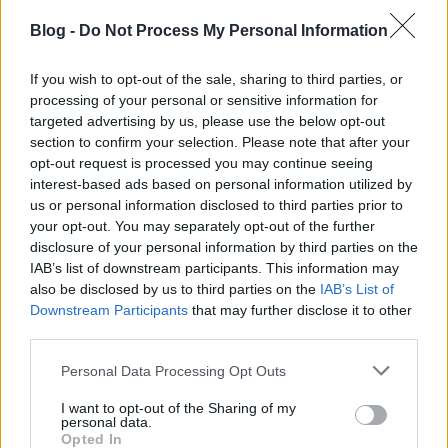
Blog -
Do Not Process My Personal Information
IV. Értékelés
If you wish to opt-out of the sale, sharing to third parties, or
processing of your personal or sensitive information for
Minifigek: 10/10 szívem szerint 12/10. Komolyan.
targeted advertising by us, please use the below opt-out
Embo és Aurra annyira de annyira jó, hogy nem
section to confirm your selection. Please note that after your
találok szavakat. Sugi is rendben van teljesen, a
opt-out request is processed you may continue seeing
droid pedig bár felesleges és irreleváns ebben a
interest-based ads based on personal information utilized by
környezetben de egyáltalán nem rossz és a másik 3
us or personal information disclosed to third parties prior to
van annyira jó hogy nem akadok fent rajta.
your opt-out. You may separately opt-out of the further
disclosure of your personal information by third parties on the
IAB’s list of downstream participants. This information may
also be disclosed by us to third parties on the
IAB’s List of
Downstream Participants
that may further disclose it to other
third parties.
Please note that this website/app uses one or more Google
Personal Data Processing Opt Outs
services and may gather and store information including but
not limited to your visit or usage behaviour. You may click to
I want to opt-out of the Sharing of my
personal data.
grant or deny consent to Google and its third-party tags to
Opted In