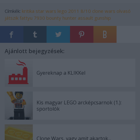
Címkék:
kritika
star wars
lego
2011
8/10
clone wars
olvasó
játszik
fattyu
7930
bounty hunter assault gunship
Ajánlott bejegyzések:
Gyereknap a KLIKKel
Kis magyar LEGO arcképcsarnok (1.):
sportolók
Clone Wars, vagy amit akartok...