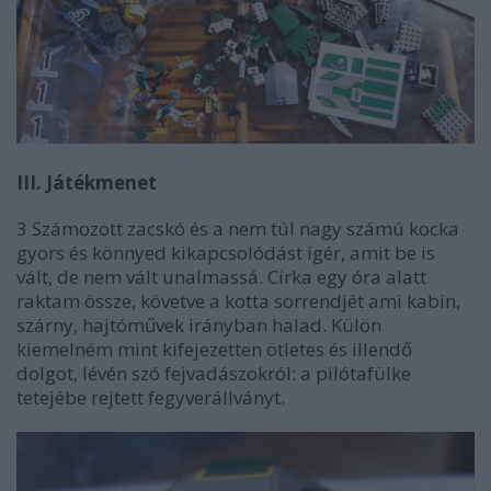
III. Játékmenet
3 Számozott zacskó és a nem túl nagy számú kocka
gyors és könnyed kikapcsolódást ígér, amit be is
vált, de nem vált unalmassá. Cirka egy óra alatt
raktam össze, követve a kotta sorrendjét ami kabin,
szárny, hajtóművek irányban halad. Külön
kiemelném mint kifejezetten ötletes és illendő
dolgot, lévén szó fejvadászokról: a pilótafülke
tetejébe rejtett fegyverállványt.