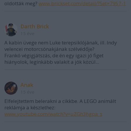
oldották meg?
www.brickset.com/detail/?Set=7957-1
Darth Brick
15 éve
A kabin üvege nem Luke terepsiklójának, ill. Indy
velencei motorcsónakjának szélvédője?
Frankó végigjátszás, de én egy igazi jó figet
hiányolok, leginkább valakit a jók közül...
Anak
15 éve
Elfelejtettem belerakni a cikkbe. A LEGO animált
reklámja a készlethez:
www.youtube.com/watch?v=uZGh3hgpa_s