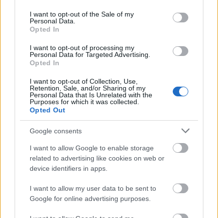
use your data for below specified purposes in below Google
consent section.
I want to opt-out of the Sale of my
Personal Data.
Opted In
I want to opt-out of processing my
Personal Data for Targeted Advertising.
Opted In
I want to opt-out of Collection, Use,
Retention, Sale, and/or Sharing of my
Personal Data that Is Unrelated with the
Purposes for which it was collected.
Opted Out
Kockák: 7/10. 389db. Egyedi nem jellemző, kivéve
Google consents
talán a kabin üvegét, de arról sem vagyok
meggyőződve. Nagy elem nemigen van, a technik
I want to allow Google to enable storage
elemek sincsenek jelen túl nagy számban nyilván a
related to advertising like cookies on web or
mozgó alkatrészek; mint ajtók illetve a hatóművek
device identifiers in apps.
leszállópozícióba fordulásához elengedhetetlen.
I want to allow my user data to be sent to
Szürke és zöld főleg némi fekete és sárga.
Google for online advertising purposes.