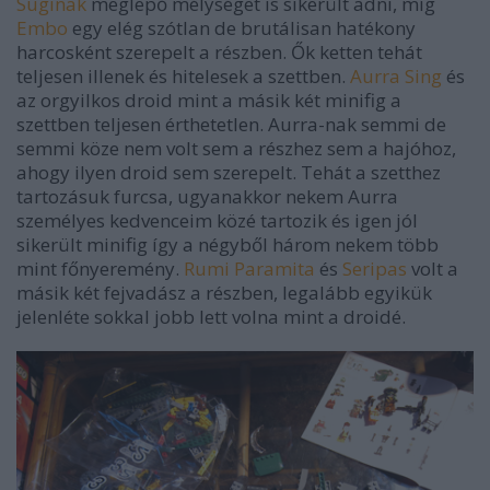
Suginak
meglepő mélységet is sikerült adni, míg
Embo
egy elég szótlan de brutálisan hatékony
harcosként szerepelt a részben. Ők ketten tehát
teljesen illenek és hitelesek a szettben.
Aurra Sing
és
az orgyilkos droid mint a másik két minifig a
szettben teljesen érthetetlen. Aurra-nak semmi de
semmi köze nem volt sem a részhez sem a hajóhoz,
ahogy ilyen droid sem szerepelt. Tehát a szetthez
tartozásuk furcsa, ugyanakkor nekem Aurra
személyes kedvenceim közé tartozik és igen jól
sikerült minifig így a négyből három nekem több
mint főnyeremény.
Rumi Paramita
és
Seripas
volt a
másik két fejvadász a részben, legalább egyikük
jelenléte sokkal jobb lett volna mint a droidé.