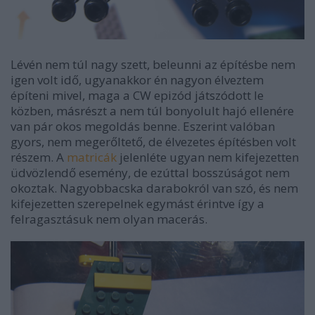
Lévén nem túl nagy szett, beleunni az építésbe nem
igen volt idő, ugyanakkor én nagyon élveztem
építeni mivel, maga a CW epizód játszódott le
közben, másrészt a nem túl bonyolult hajó ellenére
van pár okos megoldás benne. Eszerint valóban
gyors, nem megerőltető, de élvezetes építésben volt
részem. A
matricák
jelenléte ugyan nem kifejezetten
üdvözlendő esemény, de ezúttal bosszúságot nem
okoztak. Nagyobbacska darabokról van szó, és nem
kifejezetten szerepelnek egymást érintve így a
felragasztásuk nem olyan macerás.