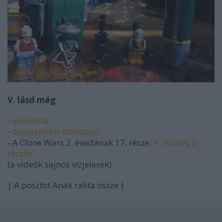
V. lásd még
-
elemlista
-
összeépítési útmutató
- A Clone Wars 2. évadának 17. része:
1. részlet
,
2.
részlet
(a videók sajnos vízjelesek)
| A posztot Anak rakta össze |