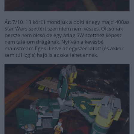
Ár: 7/10. 13 körül mondjuk a bolti ár egy majd 400as
Star Wars szettért szerintem nem vészes. Olcsónak
persze nem olcsó de egy átlag SW szetthez képest
nem találom drágának. Nyilván a kevésbé
mainstream figek illetve az egyszer látott (és akkor
sem túl izgis) hajó is az oka lehet ennek.