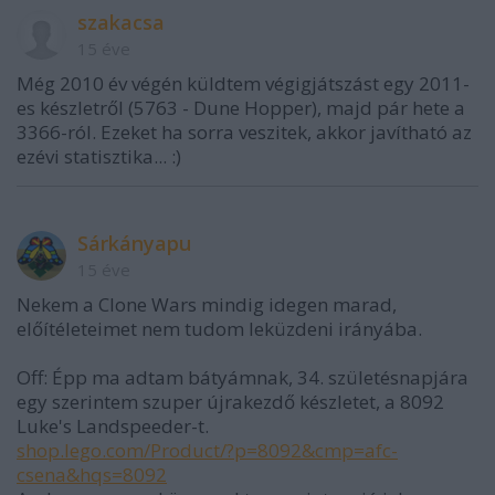
szakacsa
15 éve
Még 2010 év végén küldtem végigjátszást egy 2011-
es készletről (5763 - Dune Hopper), majd pár hete a
3366-ról. Ezeket ha sorra veszitek, akkor javítható az
ezévi statisztika... :)
Sárkányapu
15 éve
Nekem a Clone Wars mindig idegen marad,
előítéleteimet nem tudom leküzdeni irányába.
Off: Épp ma adtam bátyámnak, 34. születésnapjára
egy szerintem szuper újrakezdő készletet, a 8092
Luke's Landspeeder-t.
shop.lego.com/Product/?p=8092&cmp=afc-
csena&hqs=8092