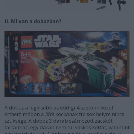
II. Mi van a dobozban?
A doboz a legkisebb az eddigi 4 szettem közül,
érthető módon a 389 kockának túl sok helyre nincs
szüksége. A doboz 3 darab számozott zacskót
tartalmaz, egy darab nem túl vaskos kottát, valamint
egy matricás ívet. A doboz elején a grafika szép, a