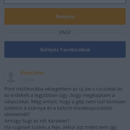
VAGY
Konstans
15 éve
Pont múltkorába nézegettem az új sw-s cuccokat és
ez érdekelt a legjobban úgy ,hogy megkaptam a
válaszokat. Még annyit, hogy a gép nem tud könnyen
szétesni a szárnya és a kabint összekapcsolódó
elemeknél?
Amúgy Sugi az női karakter?
Ha suginak tüskés a feje, akkor azt miért nem így