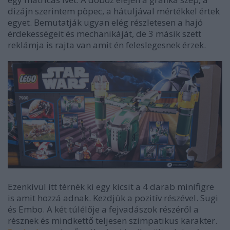
dizájn szerintem pöpec, a hátuljával mértékkel értek
egyet. Bemutatják ugyan elég részletesen a hajó
érdekességeit és mechanikáját, de 3 másik szett
reklámja is rajta van amit én feleslegesnek érzek.
Ezenkívül itt térnék ki egy kicsit a 4 darab minifigre
is amit hozzá adnak. Kezdjük a pozitív részével. Sugi
és Embo. A két túlélője a fejvadászok részéről a
résznek és mindkettő teljesen szimpatikus karakter.