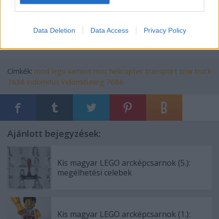
Data Deletion
Data Access
Privacy Policy
Címkék:
mod
lego
kamion
moc
helicopter transport
tow truck
7638
indomitus
indomituning
7686
Ajánlott bejegyzések:
Kis magyar LEGO arcképcsarnok (5.):
megélhetési celebek
Kis magyar LEGO arcképcsarnok (1.):