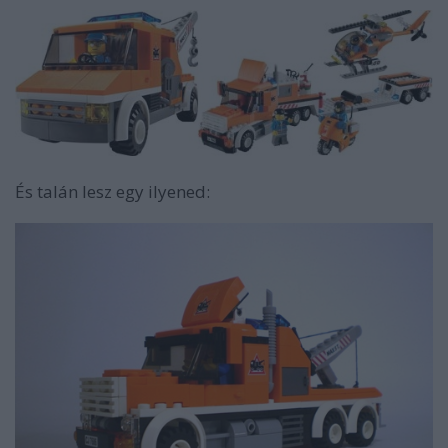
És talán lesz egy ilyened: