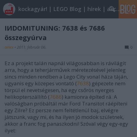
kockagyár! | LEGO Blog | hírek | akciók |
IИDOMITUNING: 7638 és 7686
összegyúrva
ainex
•
2011. február 06.
0
Ez a projekt talán napnál világosabban is rávilágít
arra, hogy a teherjárművek méretezésével jelenleg
sincs minden rendben a Lego City vonal háza táján,
ugyanis egy közepes vontató (
7638
) gépezete nem
törpül el nevetségesen, ha egy csőrös nyerges
helikopterszállító (
7686
) kamionra építed rá. A
valóságban próbáltál már Ford Transitot ráépíteni
egy Zilre? Ez persze nem feltétlenül baj, elvégre
játszunk, vagy mi, és ha ilyen jó modok születnek,
akkor a franc fog panaszkodni! Szóval végy egy-egy
ilyet: