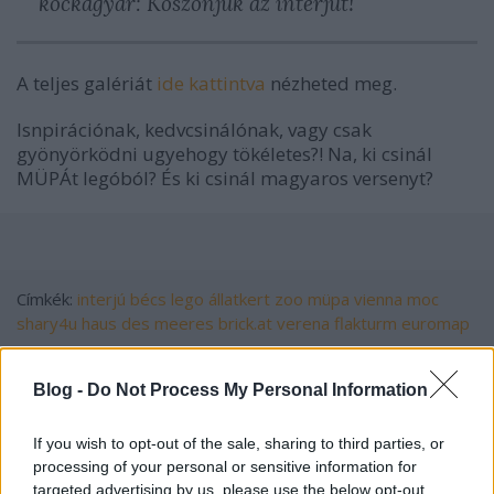
kockagyár: Köszönjük az interjút!
A teljes galériát
ide kattintva
nézheted meg.
Isnpirációnak, kedvcsinálónak, vagy csak
gyönyörködni ugyehogy tökéletes?! Na, ki csinál
MÜPÁt legóból? És ki csinál magyaros versenyt?
Címkék:
interjú
bécs
lego
állatkert
zoo
müpa
vienna
moc
shary4u
haus des meeres
brick.at
verena
flakturm
euromap
Blog -
Do Not Process My Personal Information
Ajánlott bejegyzések:
If you wish to opt-out of the sale, sharing to third parties, or
processing of your personal or sensitive information for
targeted advertising by us, please use the below opt-out