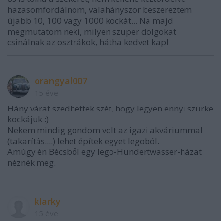
hazasomfordálnom, valahányszor beszereztem
újabb 10, 100 vagy 1000 kockát... Na majd
megmutatom neki, milyen szuper dolgokat
csinálnak az osztrákok, hátha kedvet kap!
orangyal007
15 éve
Hány várat szedhettek szét, hogy legyen ennyi szürke
kockájuk :)
Nekem mindig gondom volt az igazi akváriummal
(takarítás....) lehet építek egyet legoból.
Amúgy én Bécsből egy lego-Hundertwasser-házat
néznék meg.
klarky
15 éve