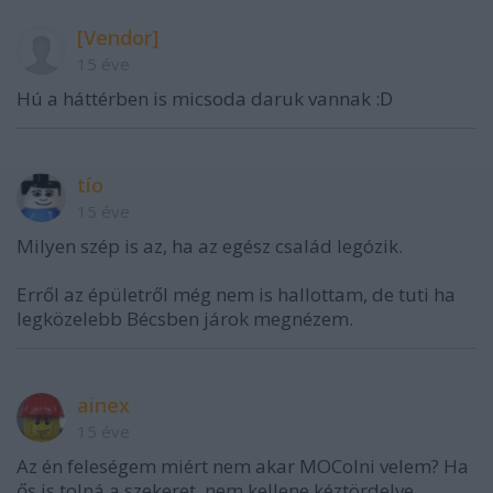
[Vendor]
15 éve
Hú a háttérben is micsoda daruk vannak :D
tío
15 éve
Milyen szép is az, ha az egész család legózik.
Erről az épületről még nem is hallottam, de tuti ha
legközelebb Bécsben járok megnézem.
ainex
15 éve
Az én feleségem miért nem akar MOColni velem? Ha
ős is tolná a szekeret, nem kellene kéztördelve