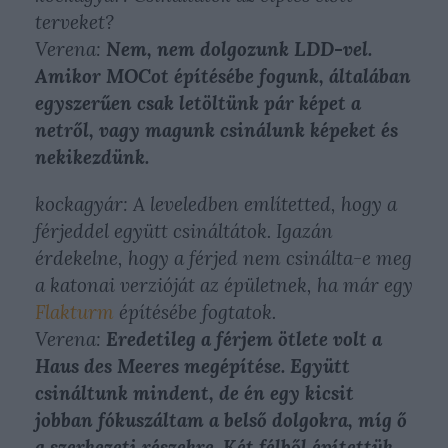
terveket?
Verena:
Nem, nem dolgozunk LDD-vel.
Amikor MOCot építésébe fogunk, általában
egyszerűen csak letöltünk pár képet a
netről, vagy magunk csinálunk képeket és
nekikezdünk.
kockagyár: A leveledben említetted, hogy a
férjeddel együtt csináltátok. Igazán
érdekelne, hogy a férjed nem csinálta-e meg
a katonai verzióját az épületnek, ha már egy
Flakturm
építésébe fogtatok.
Verena:
Eredetileg a férjem ötlete volt a
Haus des Meeres megépítése. Együtt
csináltunk mindent, de én egy kicsit
jobban fókuszáltam a belső dolgokra, míg ő
a szerkezeti részekre. Két félből építettük