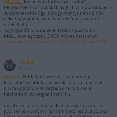
@tutuka
: Ide hogyan tudunk posztolni?
Megbeszélem a srácokkal, hogy itt is mutassuk be a
cuccainkat akár úgy is, hogy mondjuk én küldök
neked anyagot ha valaki nálunk feltesz valami
értékelhetőt.
Tegnapelőtt pl dundee80 társunk posztolt a
MALUG-on egy szép GYSEV V43-as mozdonyt.
www.brickshelf.com/cgi-bin/gallery.cgi?f=460394
tutuka
15 éve
@safiati
: küldjétek levélben, szinte mindig
kikerülnekaz oldalra a cuccok. például a pénteki
linkválogatásunkat részben erre találtukki.
info[kukac] kockagyar [pont] hu.
mivel ezen a felületen jól lehet címkézni, keresni,
gyorsan és könnynen hozzáférhető lesz a cucc. akár
linket, akár képeket küldtök, mi örülünk neki a