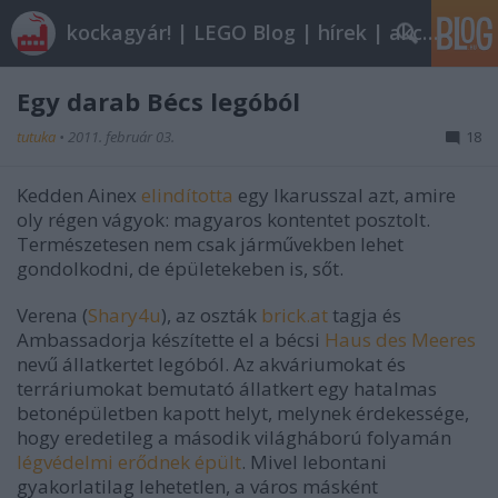
kockagyár! | LEGO Blog | hírek | akciók |
Egy darab Bécs legóból
tutuka
•
2011. február 03.
18
Kedden Ainex
elindította
egy Ikarusszal azt, amire
oly régen vágyok: magyaros kontentet posztolt.
Természetesen nem csak járművekben lehet
gondolkodni, de épületekeben is, sőt.
Verena (
Shary4u
), az oszták
brick.at
tagja és
Ambassadorja készítette el a bécsi
Haus des Meeres
nevű állatkertet legóból. Az akváriumokat és
terráriumokat bemutató állatkert egy hatalmas
betonépületben kapott helyt, melynek érdekessége,
hogy eredetileg a második világháború folyamán
légvédelmi erődnek épült
. Mivel lebontani
gyakorlatilag lehetetlen, a város másként