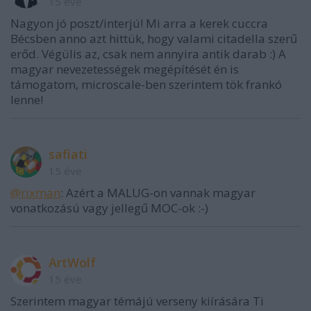
15 éve
Nagyon jó poszt/interjú! Mi arra a kerek cuccra
Bécsben anno azt hittük, hogy valami citadella szerű
erőd. Végülis az, csak nem annyira antik darab :) A
magyar nevezetességek megépítését én is
támogatom, microscale-ben szerintem tök frankó
lenne!
safiati
15 éve
@rixman
: Azért a MALUG-on vannak magyar
vonatkozású vagy jellegű MOC-ok :-)
ArtWolf
15 éve
Szerintem magyar témájú verseny kiírására Ti