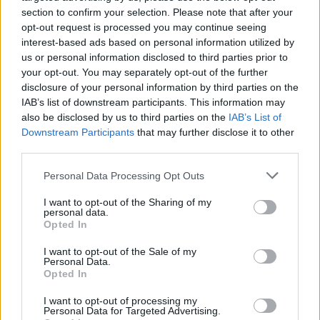
section to confirm your selection. Please note that after your
Nosztalgiáz(z)unk!
opt-out request is processed you may continue seeing
interest-based ads based on personal information utilized by
us or personal information disclosed to third parties prior to
your opt-out. You may separately opt-out of the further
Mozgókép: 6380 Emergency Treatment
disclosure of your personal information by third parties on the
Center
IAB’s list of downstream participants. This information may
also be disclosed by us to third parties on the
IAB’s List of
Downstream Participants
that may further disclose it to other
third parties.
Kis magyar LEGO arcképcsarnok (4.):
tévéből jövők
Please note that this website/app uses one or more Google
Personal Data Processing Opt Outs
services and may gather and store information including but
not limited to your visit or usage behaviour. You may click to
I want to opt-out of the Sharing of my
personal data.
grant or deny consent to Google and its third-party tags to
Opted In
use your data for below specified purposes in below Google
Olvasó játszik: 4404 Land Busters
consent section.
I want to opt-out of the Sale of my
Personal Data.
Opted In
I want to opt-out of processing my
Personal Data for Targeted Advertising.
United colors of...