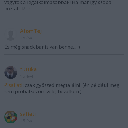
vagytok a legalkalmasabbak! Ha már így szóba
hoztátok!:D
AtomTej
15 éve
És még snack bar is van benne... ;)
tutuka
15 éve
@safiati
: csak győzzed megtalálni. (én például meg
sem próbálkozom vele, bevallom.)
safiati
15 éve