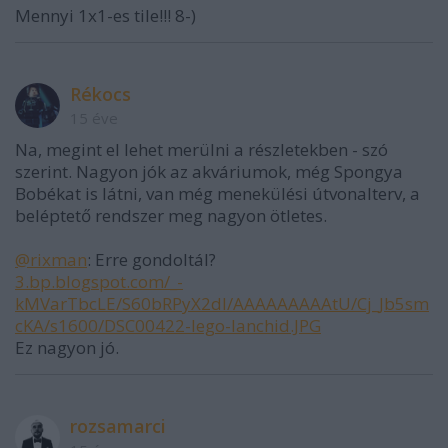
Mennyi 1x1-es tile!!! 8-)
Rékocs
15 éve
Na, megint el lehet merülni a részletekben - szó
szerint. Nagyon jók az akváriumok, még Spongya
Bobékat is látni, van még menekülési útvonalterv, a
beléptető rendszer meg nagyon ötletes.
@rixman
: Erre gondoltál?
3.bp.blogspot.com/_-
kMVarTbcLE/S60bRPyX2dI/AAAAAAAAAtU/Cj_Jb5sm
cKA/s1600/DSC00422-lego-lanchid.JPG
Ez nagyon jó.
rozsamarci