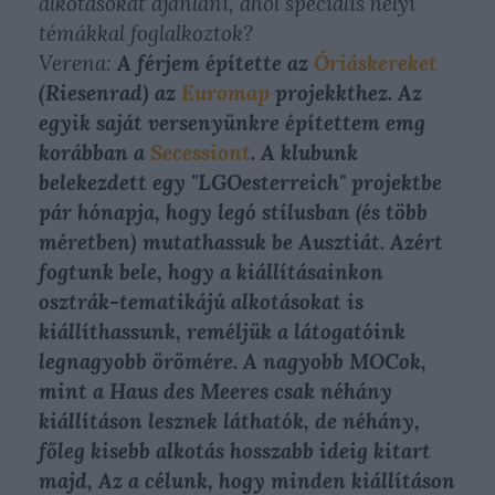
alkotásokat ajánlani, ahol speciális helyi
témákkal foglalkoztok?
Verena:
A férjem építette az
Óriáskereket
(Riesenrad) az
Euromap
projekkthez. Az
egyik saját versenyünkre építettem emg
korábban a
Secessiont
. A klubunk
belekezdett egy "LGOesterreich" projektbe
pár hónapja, hogy legó stílusban (és több
méretben) mutathassuk be Ausztiát. Azért
fogtunk bele, hogy a kiállításainkon
osztrák-tematikájú alkotásokat is
kiállíthassunk, reméljük a látogatóink
legnagyobb örömére. A nagyobb MOCok,
mint a Haus des Meeres csak néhány
kiállításon lesznek láthatók, de néhány,
főleg kisebb alkotás hosszabb ideig kitart
majd, Az a célunk, hogy minden kiállításon