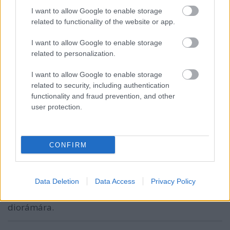
I want to allow Google to enable storage
rrroka
related to functionality of the website or app.
15 éve
I want to allow Google to enable storage
osztrák legósok, szevasztok! :)
related to personalization.
I want to allow Google to enable storage
related to security, including authentication
rixman
functionality and fraud prevention, and other
15 éve
user protection.
Sziasztok!
Az ilyen „műalkotások” során mindig azon agyalok,
hogy nem lehetne e hozzánk is elhozni egy
CONFIRM
találkozóra?
Tutukának egyébként igaza van, nálunk is kellene a
magyar sajátosságokat (pl.lengyelpiac) bemutató
Data Deletion
Data Access
Privacy Policy
diorámákat készíteni.
Azért én emlékszem egy Lánchidas-siklós
diorámára.