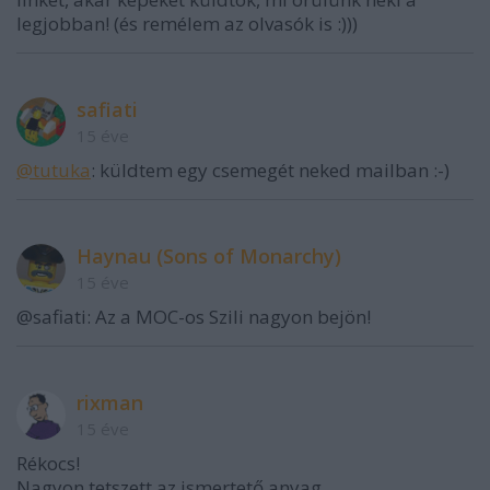
legjobban! (és remélem az olvasók is :)))
safiati
15 éve
@tutuka
: küldtem egy csemegét neked mailban :-)
Haynau (Sons of Monarchy)
15 éve
@safiati: Az a MOC-os Szili nagyon bejön!
rixman
15 éve
Rékocs!
Nagyon tetszett az ismertető anyag.