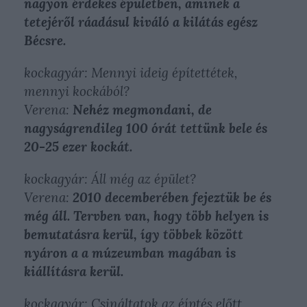
nagyon érdekes épületben, aminek a
tetejéről ráadásul kiváló a kilátás egész
Bécsre.
kockagyár: Mennyi ideig építettétek,
mennyi kockából?
Verena:
Nehéz megmondani, de
nagyságrendileg 100 órát tettünk bele és
20-25 ezer kockát.
kockagyár: Áll még az épület?
Verena:
2010 decemberében fejeztük be és
még áll. Tervben van, hogy több helyen is
bemutatásra kerül, így többek között
nyáron a a múzeumban magában is
kiállításra kerül.
kockagyár: Csináltatok az éíptés előtt