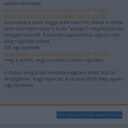
alábbi elemeket
www.bricklink.com/catalogItem.asp?P=87087
www.bricklink.com/catalogItem.asp?P=52107
használva a sofőr segge alatt belülről, illetve a hátfal
(ami szerintem kvázi a fülke "alapja") mögött (szürke
kilógás) kívülről, 4 studnyi kapcsolódás együtt már
elég rögzítést adhat.
Sőt egy ilyennel
www.bricklink.com/catalogItem.asp?P=47905
még a sofőrt, vagy a székét is lehet rögzíteni.
A doboz meg a váz rendesen egyben lehet, hisz az
lényegtelen, hogy fejen áll. A studok attól még ugyan
úgy tartanak.
SÜTI BEÁLLÍTÁSOK MÓDOSÍTÁSA