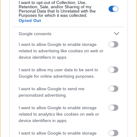
I want to opt-out of Collection, Use,
Retention, Sale, and/or Sharing of my
Personal Data that Is Unrelated with the
Purposes for which it was collected.
Opted Out
SomiTomi
15 éve
Google consents
Dekirály!
I want to allow Google to enable storage
related to advertising like cookies on web or
device identifiers in apps.
RÁJEN
I want to allow my user data to be sent to
15 éve
Google for online advertising purposes.
Ezek nagyon jól néznek ki, de hogy mi mikor van
fejjel lefelé, és a váltást hogyan oldja, sosem tudom.
I want to allow Google to send me
Ezért nem is építek ilyeneket :( Többek között.
personalized advertising.
I want to allow Google to enable storage
related to analytics like cookies on web or
Llew
device identifiers in apps.
15 éve
I want to allow Google to enable storage
@RÁJEN
: szerintem nagyjából az összes elem "fejjel