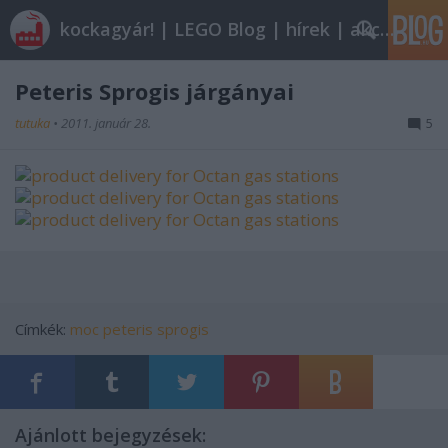
kockagyár! | LEGO Blog | hírek | akciók |
Peteris Sprogis járgányai
tutuka
•
2011. január 28.
5
Címkék:
moc
peteris sprogis
Ajánlott bejegyzések: