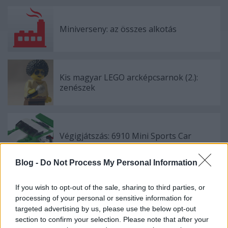
Miniverseny: az összes alkotás
Kis magyar LEGO arcképcsarnok (2.):
zenészek
Végigjátszás: 6910 Mini Sports Car
Blog -
Do Not Process My Personal Information
If you wish to opt-out of the sale, sharing to third parties, or
United colors of...
processing of your personal or sensitive information for
targeted advertising by us, please use the below opt-out
section to confirm your selection. Please note that after your