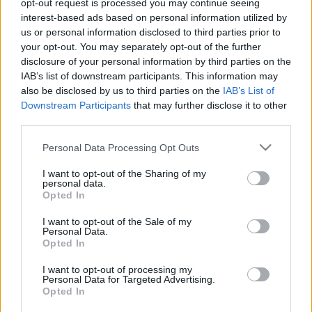
opt-out request is processed you may continue seeing
interest-based ads based on personal information utilized by
Áder János wants you!
us or personal information disclosed to third parties prior to
your opt-out. You may separately opt-out of the further
disclosure of your personal information by third parties on the
IAB’s list of downstream participants. This information may
also be disclosed by us to third parties on the
IAB’s List of
Szólj hozzá!
Downstream Participants
that may further disclose it to other
third parties.
A hozzászóláshoz be kell lépned!
Please note that this website/app uses one or more Google
Personal Data Processing Opt Outs
services and may gather and store information including but
not limited to your visit or usage behaviour. You may click to
I want to opt-out of the Sharing of my
personal data.
grant or deny consent to Google and its third-party tags to
Opted In
use your data for below specified purposes in below Google
consent section.
I want to opt-out of the Sale of my
Personal Data.
Opted In
VAGY
I want to opt-out of processing my
Personal Data for Targeted Advertising.
Opted In