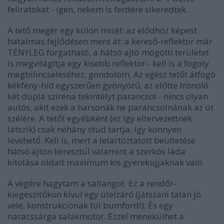
feliratokat - igen, nekem is ferdére sikeredtek.
A tető megér egy külön misét: az elődhöz képest
hatalmas fejlődésen ment át: a kereső-reflektor már
TÉNYLEG forgatható, a hátsó ajtó mögötti területet
is megvilágítja egy kisebb reflektor - kell is a fogoly
megbilincseléséhez, gondolom. Az egész tetőt átfogó
kékfény-híd egyszerűen gyönyörű, az előtte trónoló
két dupla sziréna tekintélyt parancsol - nincs olyan
autós, akit ezek a harsonák ne parancsolnának az út
szélére. A tetőt egyébként (ez így eltervezettnek
látszik) csak néhány stud tartja, így könnyen
levehető. Kell is, mert a letartóztatott beültetése
hátsó ajtón keresztül valamint a szerkós láda
kitolása oldalt maximum kis gyerekujjaknak való.
A végére hagytam a sallangot. Ez a rendőr-
kiegészítőkön kívül egy útelzáró (játszani talán jó
vele, konstrukciónak túl bumfordi). És egy
naracssárga salakmotor. Ezzel menekülhet a