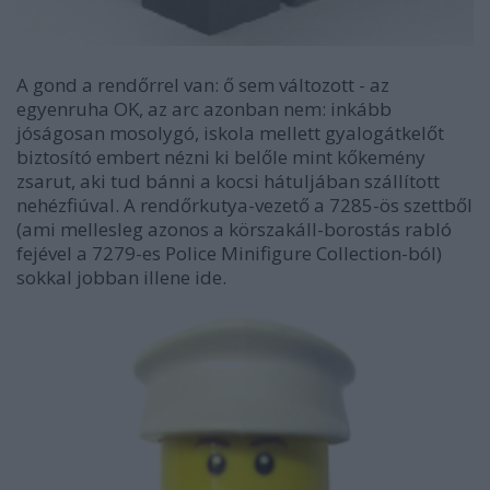
A gond a rendőrrel van: ő sem változott - az
egyenruha OK, az arc azonban nem: inkább
jóságosan mosolygó, iskola mellett gyalogátkelőt
biztosító embert nézni ki belőle mint kőkemény
zsarut, aki tud bánni a kocsi hátuljában szállított
nehézfiúval. A rendőrkutya-vezető a 7285-ös szettből
(ami mellesleg azonos a körszakáll-borostás rabló
fejével a 7279-es Police Minifigure Collection-ból)
sokkal jobban illene ide.