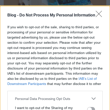
Blog -
Do Not Process My Personal Information
If you wish to opt-out of the sale, sharing to third parties, or
processing of your personal or sensitive information for
targeted advertising by us, please use the below opt-out
section to confirm your selection. Please note that after your
opt-out request is processed you may continue seeing
Eleje, teteje, oldala: pöpec!
interest-based ads based on personal information utilized by
us or personal information disclosed to third parties prior to
Játékélmény: 10/10. Az összerakás fényképezéssel
your opt-out. You may separately opt-out of the further
együtt jó félórát vett igénybe. Igaz, előtte fotózás
disclosure of your personal information by third parties on the
kedvéért glédába raktam az összes bricket. A leírás
IAB’s list of downstream participants. This information may
jól áttekinthető, a felépítés logikus. Vitrinbe remekül
also be disclosed by us to third parties on the
IAB’s List of
illik. A készletnek több funkciója is van, plusz
Downstream Participants
that may further disclose it to other
rengeteg kiegészítője, szerintem játszani is jó lehet
third parties.
vele - bár megint gyerek lehetnék...
Please note that this website/app uses one or more Google
Personal Data Processing Opt Outs
services and may gather and store information including but
not limited to your visit or usage behaviour. You may click to
I want to opt-out of the Sharing of my