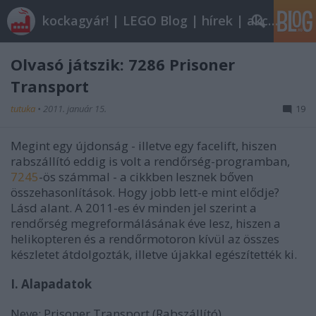
kockagyár! | LEGO Blog | hírek | akciók |
Olvasó játszik: 7286 Prisoner
Transport
tutuka
•
2011. január 15.
19
Megint egy újdonság - illetve egy facelift, hiszen
rabszállító eddig is volt a rendőrség-programban,
7245
-ös számmal - a cikkben lesznek bőven
összehasonlítások. Hogy jobb lett-e mint elődje?
Lásd alant. A 2011-es év minden jel szerint a
rendőrség megreformálásának éve lesz, hiszen a
helikopteren és a rendőrmotoron kívül az összes
készletet átdolgozták, illetve újakkal egészítették ki.
I. Alapadatok
Neve: Prisoner Transport (Rabszállító)