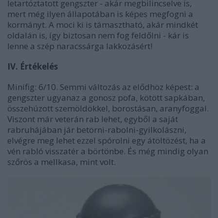
letartóztatott gengszter - akár megbilincselve is,
mert még ilyen állapotában is képes megfogni a
kormányt. A moci ki is támasztható, akár mindkét
oldalán is, így biztosan nem fog feldőlni - kár is
lenne a szép naracssárga lakkozásért!
IV. Értékelés
Minifig: 6/10. Semmi változás az elődhöz képest: a
gengszter ugyanaz a gonosz pofa, kötött sapkában,
összehúzott szemöldökkel, borostásan, aranyfoggal.
Viszont már veterán rab lehet, egyből a saját
rabruhájában jár betörni-rabolni-gyilkolászni,
elvégre meg lehet ezzel spórolni egy átöltözést, ha a
vén rabló visszatér a börtönbe. És még mindig olyan
szőrös a mellkasa, mint volt.