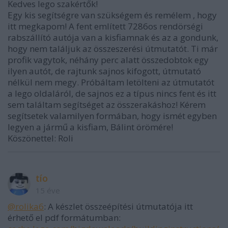
Kedves lego szakértők!
Egy kis segítségre van szükségem és remélem , hogy
itt megkapom! A fent említett 7286os rendörségi
rabszállító autója van a kisfiamnak és az a gondunk,
hogy nem találjuk az összeszerési útmutatót. Ti már
profik vagytok, néhány perc alatt összedobtok egy
ilyen autót, de rajtunk sajnos kifogott, útmutató
nélkül nem megy. Próbáltam letölteni az útmutatót
a lego oldaláról, de sajnos ez a típus nincs fent és itt
sem találtam segítséget az összerakáshoz! Kérem
segítsetek valamilyen formában, hogy ismét egyben
legyen a jármű a kisfiam, Bálint örömére!
Köszönettel: Roli
tío
15 éve
@rolika6
: A készlet összeépítési útmutatója itt
érhető el pdf formátumban: