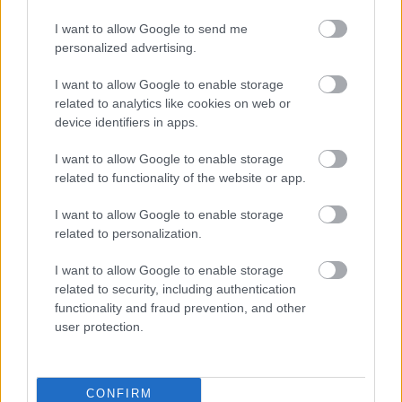
euróba kerültek. Rosszul matricázták volna fel az új
készlet árát? (Nem, azóta voltam más boltokban is,
I want to allow Google to send me
az ár TÉNYLEG nem változott.)
personalized advertising.
I want to allow Google to enable storage
related to analytics like cookies on web or
device identifiers in apps.
I want to allow Google to enable storage
related to functionality of the website or app.
I want to allow Google to enable storage
related to personalization.
I want to allow Google to enable storage
related to security, including authentication
functionality and fraud prevention, and other
user protection.
CONFIRM