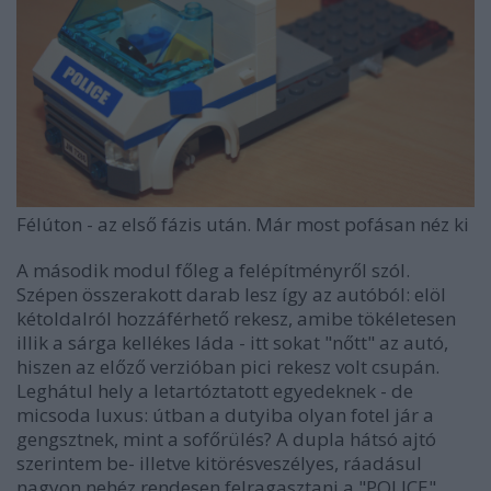
Félúton - az első fázis után. Már most pofásan néz ki
A második modul főleg a felépítményről szól.
Szépen összerakott darab lesz így az autóból: elöl
kétoldalról hozzáférhető rekesz, amibe tökéletesen
illik a sárga kellékes láda - itt sokat "nőtt" az autó,
hiszen az előző verzióban pici rekesz volt csupán.
Leghátul hely a letartóztatott egyedeknek - de
micsoda luxus: útban a dutyiba olyan fotel jár a
gengsztnek, mint a sofőrülés? A dupla hátsó ajtó
szerintem be- illetve kitörésveszélyes, ráadásul
nagyon nehéz rendesen felragasztani a "POLICE"