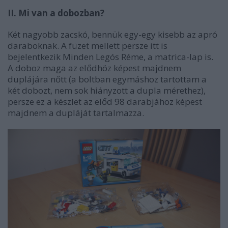
II. Mi van a dobozban?
Két nagyobb zacskó, bennük egy-egy kisebb az apró
daraboknak. A füzet mellett persze itt is
bejelentkezik Minden Legós Réme, a matrica-lap is.
A doboz maga az elődhöz képest majdnem
duplájára nőtt (a boltban egymáshoz tartottam a
két dobozt, nem sok hiányzott a dupla mérethez),
persze ez a készlet az előd 98 darabjához képest
majdnem a dupláját tartalmazza.