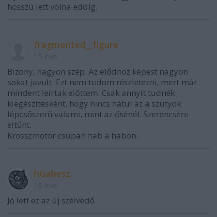
hosszú lett volna eddig.
fragmented__figure
15 éve
Bizony, nagyon szép. Az elődhöz képest nagyon
sokat javult. Ezt nem tudom részletezni, mert már
mindent leírtak előttem. Csak annyit tudnék
kiegészítésként, hogy nincs hátul az a szutyok
lépcsőszerű valami, mint az ősénél. Szerencsére
eltűnt.
Krosszmotor csupán hab a habon.
hGabesz
15 éve
Jó lett ez az új szélvédő