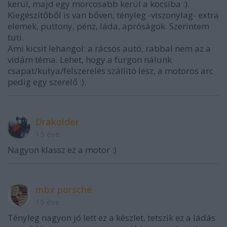
kerül, majd egy morcosabb kerül a kocsiba :).
Kiegészítőből is van bőven, tényleg -viszonylag- extra
elemek, puttony, pénz, láda, apróságok. Szerintem
tuti.
Ami kicsit lehangol: a rácsos autó, rabbal nem az a
vidám téma. Lehet, hogy a furgon nálunk
csapat/kutya/felszerelés szállító lesz, a motoros arc
pedig egy szerelő :).
Drakolder
15 éve
Nagyon klassz ez a motor :)
mbx porsche
15 éve
Tényleg nagyon jó lett ez a készlet, tetszik ez a ládás