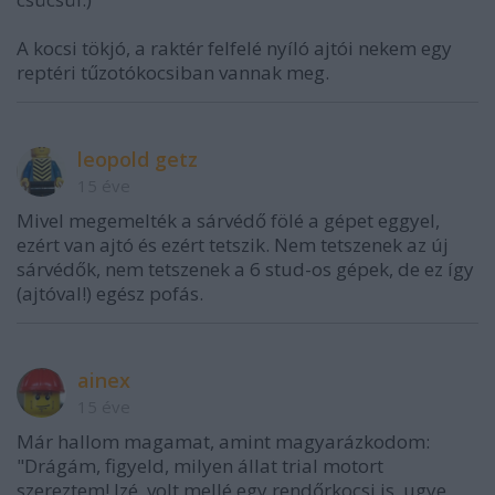
A kocsi tökjó, a raktér felfelé nyíló ajtói nekem egy
reptéri tűzotókocsiban vannak meg.
leopold getz
15 éve
Mivel megemelték a sárvédő fölé a gépet eggyel,
ezért van ajtó és ezért tetszik. Nem tetszenek az új
sárvédők, nem tetszenek a 6 stud-os gépek, de ez így
(ajtóval!) egész pofás.
ainex
15 éve
Már hallom magamat, amint magyarázkodom:
"Drágám, figyeld, milyen állat trial motort
szereztem! Izé, volt mellé egy rendőrkocsi is, ugye