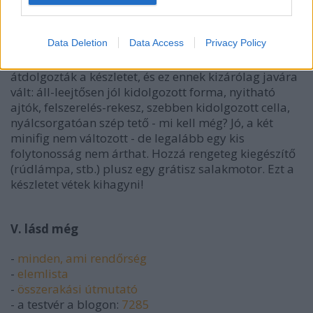
Kellékek glédája (mínusz rabló, ő már a
rabomobilban ücsörög)
Data Deletion
Data Access
Privacy Policy
Összegzés:
8/10
. Az előző generáció óta jelentősen
átdolgozták a készletet, és ez ennek kizárólag javára
vált: áll-leejtősen jól kidolgozott forma, nyitható
ajtók, felszerelés-rekesz, szebben kidolgozott cella,
nyálcsorgatóan szép tető - mi kell még? Jó, a két
minifig nem változott - de legalább egy kis
folytonosság nem árthat. Hozzá rengeteg kiegészítő
(rúdlámpa, stb.) plusz egy grátisz salakmotor. Ezt a
készletet vétek kihagyni!
V. lásd még
-
minden, ami rendőrség
-
elemlista
-
összerakási útmutató
- a testvér a blogon:
7285