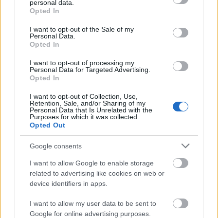
personal data.
grant or deny consent to Google and its third-party tags to
Opted In
use your data for below specified purposes in below Google
consent section.
I want to opt-out of the Sale of my
Personal Data.
Opted In
I want to opt-out of processing my
Personal Data for Targeted Advertising.
Opted In
I want to opt-out of Collection, Use,
Retention, Sale, and/or Sharing of my
Personal Data that Is Unrelated with the
Purposes for which it was collected.
Opted Out
Google consents
I want to allow Google to enable storage
related to advertising like cookies on web or
A szerszámos láda magában is király!
device identifiers in apps.
Ára: 10/10. A készlet nem drágult, a boltban egymás
I want to allow my user data to be sent to
mellé tettem mindkét készletet, ugyanúgy 16,99
Google for online advertising purposes.