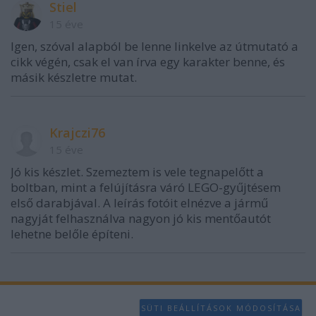
Stiel
15 éve
Igen, szóval alapból be lenne linkelve az útmutató a
cikk végén, csak el van írva egy karakter benne, és
másik készletre mutat.
Krajczi76
15 éve
Jó kis készlet. Szemeztem is vele tegnapelőtt a
boltban, mint a felújításra váró LEGO-gyűjtésem
első darabjával. A leírás fotóit elnézve a jármű
nagyját felhasználva nagyon jó kis mentőautót
lehetne belőle építeni.
SÜTI BEÁLLÍTÁSOK MÓDOSÍTÁSA