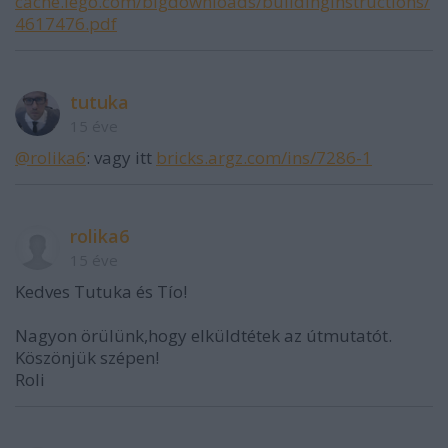
cache.lego.com/bigdownloads/buildinginstructions/
4617476.pdf
tutuka
15 éve
@rolika6
: vagy itt
bricks.argz.com/ins/7286-1
rolika6
15 éve
Kedves Tutuka és Tío!
Nagyon örülünk,hogy elküldtétek az útmutatót.
Köszönjük szépen!
Roli