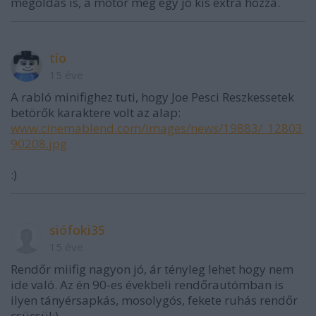
megoldás is, a motor meg egy jó kis extra hozzá.
tío
15 éve
A rabló minifighez tuti, hogy Joe Pesci Reszkessetek
betörők karaktere volt az alap:
www.cinemablend.com/images/news/19883/_12803
90208.jpg
:)
siófoki35
15 éve
Rendőr miifig nagyon jó, ár tényleg lehet hogy nem
ide való. Az én 90-es évekbeli rendőrautómban is
ilyen tányérsapkás, mosolygós, fekete ruhás rendőr
csücsül:)