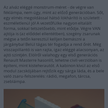
Az alváz eléggé monstrum-méret - de végre van
féklámpa, nem úgy, mint az előző generációban. Sőt,
egy elmés megoldással hátsó lökhárító is született -
eszméletlenül jó! A vezetőfülke nagyon eltalált
forma, sokkal tetszetősebb, mint elődje. Végre VAN
ajtója is (az előddel ellentétben), szegény zsarunak
mégse a tetőn keresztül kelljen bemászni a
járgányba! Belül tágas tér fogadja a rend őrét. Még
visszapillantó is van rajta, igaz eléggé alacsonyan, az
ajtó szintjén. Elölről valahogy egy első generációs
Renault Masterre hasonlít, lehetne civil-verzióban is
építeni, mint kisteherautót. A kabinon kívül az első
modul zacskójában rejtőzik egy sárga láda, és a bele
való zsaru-felszerelés: rádió, megafon, tárcsa,
zseblámpa.