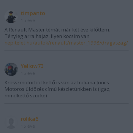
timpanto
15 éve
A Renault Master témát már két éve kilőttem.
Tényleg arra hajaz. Ilyen kocsim van
nepitelet.hu/autok/renault/master_1998/dragaszag/
Yellow73
15 éve
Krosszmotorból kettő is van az Indiana Jones
Motoros üldözés című készletünkben is (igaz,
mindkettő szürke)
rolika6
15 éve