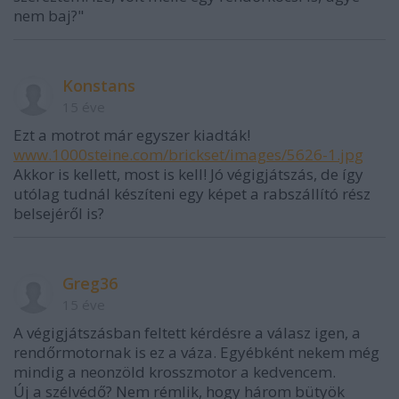
nem baj?"
Konstans
15 éve
Ezt a motrot már egyszer kiadták!
www.1000steine.com/brickset/images/5626-1.jpg
Akkor is kellett, most is kell! Jó végigjátszás, de így
utólag tudnál készíteni egy képet a rabszállító rész
belsejéről is?
Greg36
15 éve
A végigjátszásban feltett kérdésre a válasz igen, a
rendőrmotornak is ez a váza. Egyébként nekem még
mindig a neonzöld krosszmotor a kedvencem.
Új a szélvédő? Nem rémlik, hogy három bütyök