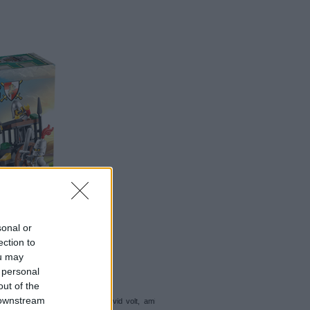
sonal or
ection to
ou may
 personal
out of the
 downstream
lveztem az építést, bár kicsit rövid volt, ami