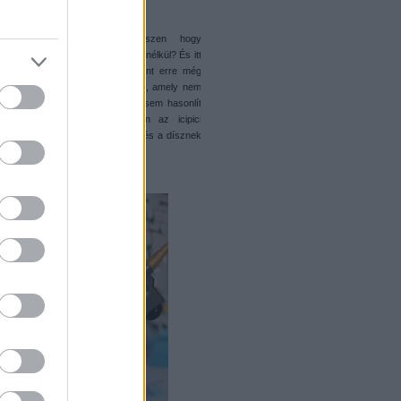
tszó-narancs sisakdíszt pótba.
 is van a dobozban, hiszen hogy
hatnának be egy lovas kocsit ló nélkül? És itt
 vissza egy mondatomra, miszerint erre még
rek. A harmadik zacsiról van szó, amely nem
n zacsi, hiszen már anyagában sem hasonlít
artalmazó csomagolásra. Ebben az icipici
n van a fekete paripa fejvértje, és a dísznek
 arany unikornis szarv.