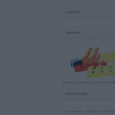
Legózni jó.
apróhirdet
Megveszed. Eladod. Cseréled. Beréled.
A
Hasznosságok
Itt megveheted, eladhatod, elcserélhet