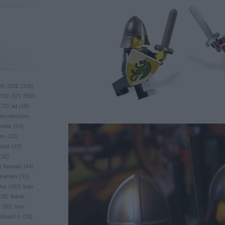
8
)
2011
(
108
)
7/10
(
57
)
7553
(
72
)
ad
(
18
)
architecture
endar
(
24
)
res
(
23
)
szet
(
15
)
(
32
)
)
haynau
(
44
)
kamion
(
31
)
ika
(
292
)
lego
(
26
)
linkek
(
50
)
moc
olvasó ír
(
28
)