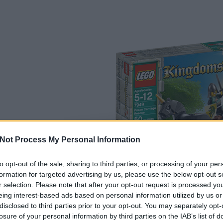
Not Process My Personal Information
to opt-out of the sale, sharing to third parties, or processing of your per
formation for targeted advertising by us, please use the below opt-out s
r selection. Please note that after your opt-out request is processed y
csak nem tudod
eing interest-based ads based on personal information utilized by us or
 kattints
!
III. Játékmenet
disclosed to third parties prior to your opt-out. You may separately opt-
losure of your personal information by third parties on the IAB’s list of
Igazán é
A játékmenet a figurák összeszerelésével kezdődik. A