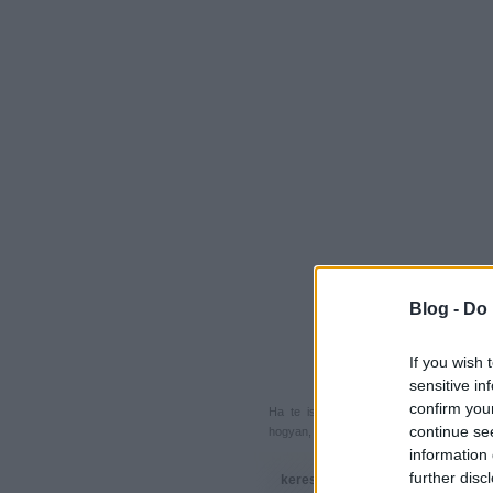
Blog -
Do 
If you wish 
sensitive in
confirm you
Ha te is küldenél egy végigjátszást, 
continue se
hogyan, hova, mikor, kivel és miért,
akkor
information 
further disc
keresés