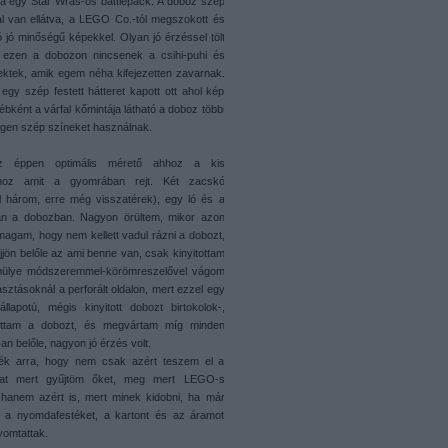
 egy Star Wras-os battlepack. A doboz szép
al van ellátva, a LEGO Co.-tól megszokott és
ó jó minőségű képekkel. Olyan jó érzéssel tölt
y ezen a dobozon nincsenek a csihi-puhi és
fektek, amik egem néha kifejezetten zavarnak.
egy szép festett hátteret kapott ott ahol kép
ébként a várfal kőmintája látható a doboz többi
Igen szép színeket használnak.
z éppen optimális mérető ahhoz a kis
hoz amit a gyomrában rejt. Két zacskó
l három, erre még visszatérek), egy ló és a
van a dobozban. Nagyon örültem, mikor azon
agam, hogy nem kellett vadul rázni a dobozt,
öjjön belőle az ami benne van, csak kinyitottam
 hülye módszeremmel-körömreszelővel vágom
asztásoknál a perforált oldalon, mert ezzel egy
állapotú, mégis kinyitott dobozt birtokolok-,
lítottam a dobozt, és megvártam míg minden
an belőle, nagyon jó érzés volt.
rnék arra, hogy nem csak azért teszem el a
at mert gyűjtöm őket, meg mert LEGO-s
hanem azért is, mert minek kidobni, ha már
ed a nyomdafestéket, a kartont és az áramot
yomtattak.