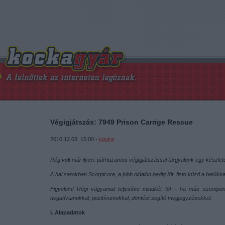
Végigjátszás: 7949 Prison Carrige Rescue
2010.12.03. 15:00 -
tutuka
Rég volt már ilyen: párhuzamos végigjátszással tárgyalunk egy készletet
A bal sarokban Scorpicore, a jobb oldalon pedig Kit_fisto küzd a betűkke
Figyelem! Régi vágyamat teljesítve mindkét fél – ha más szempontok
negatívumokkal, pozitívumokkal, döntést segítő megjegyzésekkel.
I. Alapadatok