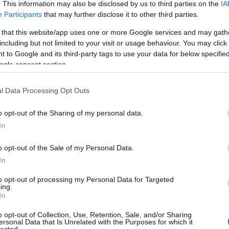
. This information may also be disclosed by us to third parties on the
IA
nem épp
csomagban 3 figura kapott helyet, és az egyik figura
szeretek
Participants
that may further disclose it to other third parties.
feje „kétarcú”.
látszani 
 that this website/app uses one or more Google services and may gath
A figurák összeszerelését követően, a szekér
Ahogy az
megépítésén volt a sor, mely hamar megvan, lévén
including but not limited to your visit or usage behaviour. You may click 
egészen
nem sok elemből tevődik össze.
 to Google and its third-party tags to use your data for below specifi
fekete l
ogle consent section.
A szöktetést egy jól felszerelt lovag valósítja meg, és
háta, N
ebben a készletben, már az oroszlán frakció is
tetszett 
megkapja azt a nagyon menő sisakot, amiért eddig
elégedet
l Data Processing Opt Outs
csak irigykedhettek a sárkány lovagokra.
pont azt
megtalál
o opt-out of the Sharing of my personal data.
az egyik
oldalon
In
oldalon e
levett a
o opt-out of the Sale of my Personal Data.
In
A szeké
olyan id
egy ekk
to opt-out of processing my Personal Data for Targeted
ing.
nagyon 
In
mind az
szerű árak
lángnyel
o opt-out of Collection, Use, Retention, Sale, and/or Sharing
általába
ersonal Data that Is Unrelated with the Purposes for which it
és egy s
lected.