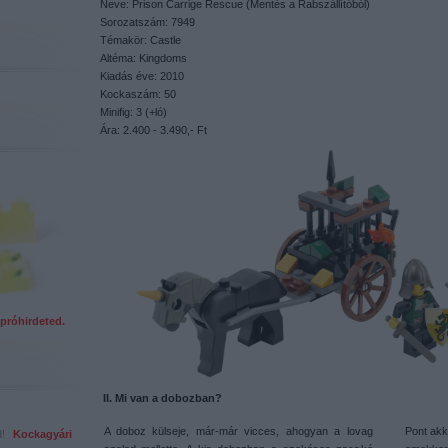
Neve: Prison Carrige Rescue (Mentés a Rabszállítóból)
Sorozatszám: 7949
Témakör: Castle
Altéma: Kingdoms
Kiadás éve: 2010
Kockaszám: 50
Minifig: 3 (+ló)
Ára: 2.400 - 3.490,- Ft
próhirdeted.
II. Mi van a dobozban?
A doboz külseje, már-már vicces, ahogyan a lovag
Pont akko
ed!
Kockagyári