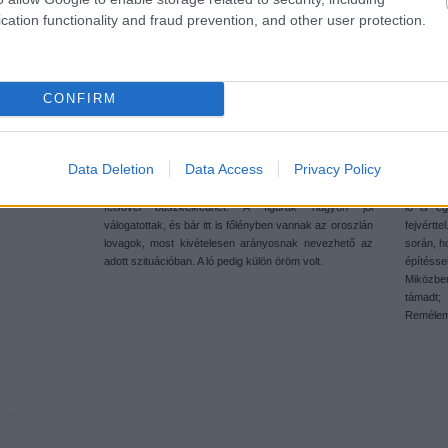
cation functionality and fraud prevention, and other user protection.
CONFIRM
IV. Értékelés
8/10 a minifigre. A minifigekből kapunk tisztességes
Minifig
Data Deletion
Data Access
Privacy Policy
mennyiséget, és megjegyzem nagyon klasszakat. A
szetthez
lovag- a mentőakció hőse – nagyon szépen festett
az utols
felsővel büszkélkedhet. A figurák nagyon jól
ló is eg
válogatottak, és bár itt is főlényben vannak az oroszlán
fejvértt
lovagok, most kivételesen arányosnak nevezhető az
során, h
adott szituációban. A ló pedig külön öröm volt.
építésse
Miközbe
támadt;
Remélem 