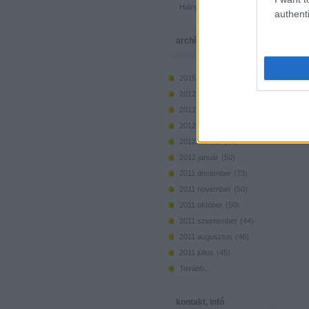
Hiányzó elemek beszerzése
authenti
archívum
2015 március
(
1
)
2012 május
(
36
)
2012 április
(
41
)
2012 március
(
46
)
2012 február
(
50
)
2012 január
(
50
)
2011 december
(
73
)
2011 november
(
50
)
2011 október
(
50
)
2011 szeptember
(
44
)
2011 augusztus
(
46
)
2011 július
(
45
)
Tovább
...
kontakt, infó