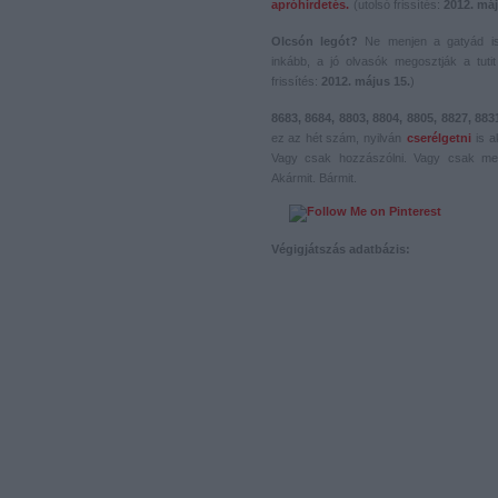
apróhirdetés.
(utolsó frissítés:
2012. máj
Olcsón legót?
Ne menjen a gatyád i
inkább, a jó olvasók megosztják a tutit 
frissítés:
2012. május 15.
)
8683, 8684, 8803, 8804, 8805, 8827, 883
ez az hét szám, nyilván
cserélgetni
is a
Vagy csak hozzászólni. Vagy csak me
Akármit. Bármit.
Végigjátszás adatbázis: