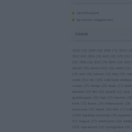
elérhetőségeink
Így készíts végigjátszást!
Címkék
10/10
(
16
)
2008
(
18
)
2009
(
73
)
2010
(
14
2012
(
43
)
2824
(
26
)
6/10
(
20
)
675
(
20
)
(
23
)
7958
(
26
)
8/10
(
78
)
8043
(
16
)
9/10
advent
(
55
)
advent 2011
(
26
)
anikó
(
21
)
(
18
)
autó
(
26
)
batman
(
15
)
blog
(
29
)
cal
castle
(
51
)
city
(
185
)
collectable minifigu
creator
(
37
)
design
(
15
)
duplo
(
17
)
építé
fabuland
(
20
)
film
(
20
)
greg36
(
21
)
gyár
gyárlátogatás
(
20
)
hajó
(
15
)
hammer
(
28
hírek
(
75
)
ikarus
(
24
)
indiana jones
(
18
)
karácsony
(
47
)
képek
(
36
)
klón
(
17
)
krit
(
1259
)
legoblog visszavág
(
15
)
legoland
(
57
)
magyar
(
27
)
mindstorms
(
16
)
minifig
(
253
)
napi advent
(
24
)
nyíregyháza
(
16
)