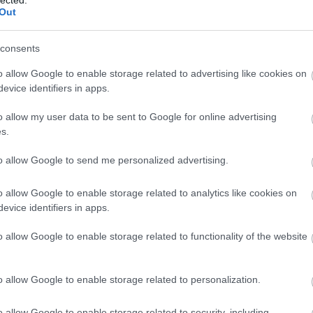
egy átlá
Out
Egy ló
csomagol
evette a piaci
consents
utalnék
ncs LEGO, van
visszaté
o allow Google to enable storage related to advertising like cookies on
is igazá
ehet most ilyen
evice identifiers in apps.
az őt t
Olvasó játszik:
zacskóba
o allow my user data to be sent to Google for online advertising
belevaló
1.17. 05:23
)
s.
m inkább
to allow Google to send me personalized advertising.
Végigjátszás:
o allow Google to enable storage related to analytics like cookies on
ct? El lehet
evice identifiers in apps.
ába 833
blog, és
o allow Google to enable storage related to functionality of the website
Fuss el véle!
meg használtan
zik: 7636
o allow Google to enable storage related to personalization.
szépen a
6. 17:50
)
o allow Google to enable storage related to security, including