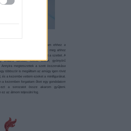
ek: 10/10 Nagyon jó figeket kaptam ehhez a
, valószínűleg ezek a figek adták meg ahhoz
ó löketet, hogy megszerezzem ezt a szettet. A
y briliáns alkotás, fekete telivér, gyönyörű
el. Annyira megtetszettek a szett összerakása
ogy többször is megálltam az amúgy igen rövid
l, és a kezembe vettem ezeket a minifigurákat.
n a kezemben forgattam őket egy gondolatom
 ezt a sorozatot össze akarom gyűjteni.
ez az álmom teljesülni fog.