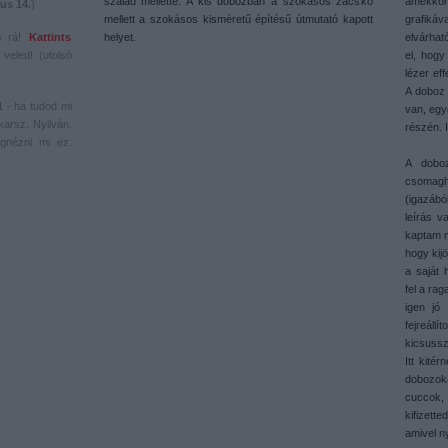
szalad mellette. A kis dobozban a szokásos zacskó
amekkora
us 14.
)
mellett a szokásos kisméretű építésű útmutató kapott
grafikáv
s rá!
Kattints
helyet.
elvárhat
veled! (utolsó
el, hog
lézer ef
A doboz 
1
- ha tudod mi
van, egy
karsz. Nyilván.
részén. 
gnézni mi ez.
A dobo
csomag
(igazábó
leírás 
kaptam m
hogy kij
a saját
fel a rag
igen jó 
fejreál
kicsussz
Itt kité
dobozok
cuccok, 
kifizett
amivel n