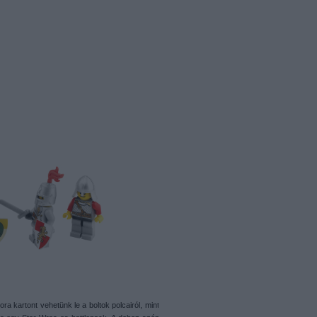
ra kartont vehetünk le a boltok polcairól, mint