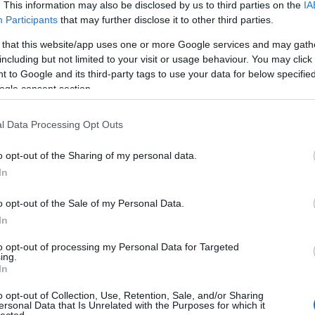
. This information may also be disclosed by us to third parties on the
IA
III. Játékmenet
Participants
that may further disclose it to other third parties.
Én, az egész összeöntése helyett inkább a számozás szerinti haladást
 that this website/app uses one or more Google services and may gath
katapultját építettem össze. A katapultot felépíteni nem nagy nehézség,
including but not limited to your visit or usage behaviour. You may click 
odafigyelést egyedül a kerekek díszítése igényelhet. A katapulthoz két l
 to Google and its third-party tags to use your data for below specifi
ogle consent section.
szerű árak
l Data Processing Opt Outs
o opt-out of the Sharing of my personal data.
In
evette a piaci
ncs LEGO, van
o opt-out of the Sale of my Personal Data.
In
ehet most ilyen
Olvasó játszik:
to opt-out of processing my Personal Data for Targeted
ing.
1.17. 05:23
)
In
o opt-out of Collection, Use, Retention, Sale, and/or Sharing
m inkább
ersonal Data that Is Unrelated with the Purposes for which it
Végigjátszás:
lected.