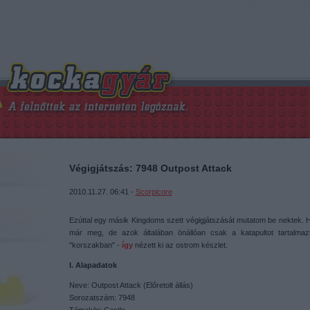
Végigjátszás: 7948 Outpost Attack
2010.11.27. 06:41 -
Scorpicore
Ezúttal egy másik Kingdoms szett végigjátszását mutatom be nektek. H
már meg, de azok általában önállóan csak a katapultot tartalma
"korszakban" -
így
nézett ki az ostrom készlet.
I. Alapadatok
Neve: Outpost Attack (Előretolt állás)
Sorozatszám: 7948