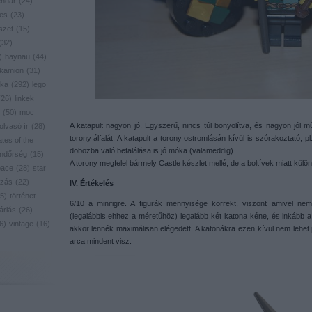
endar
(
24
)
res
(
23
)
szet
(
15
)
(
32
)
)
haynau
(
44
)
kamion
(
31
)
ika
(
292
)
lego
(
26
)
linkek
(
50
)
moc
A katapult nagyon jó. Egyszerű, nincs túl bonyolítva, és nagyon jól 
olvasó ír
(
28
)
torony álfalát. A katapult a torony ostromlásán kívül is szórakoztató, 
ates of the
dobozba való betalálása is jó móka (valameddig).
ndőrség
(
15
)
A torony megfelel bármely Castle készlet mellé, de a boltívek miatt külö
pace
(
28
)
star
zás
(
22
)
IV. Értékelés
5
)
történet
6/10 a minifigre. A figurák mennyisége korrekt, viszont amivel ne
árlás
(
26
)
(legalábbis ehhez a méretűhöz) legalább két katona kéne, és inkább 
6
)
vintage
(
16
)
akkor lennék maximálisan elégedett. A katonákra ezen kívül nem lehet
arca mindent visz.