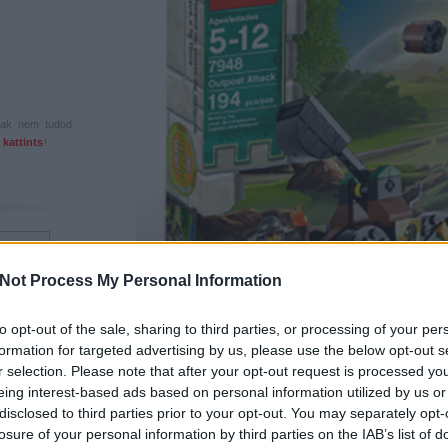
csak nem tudod
 kattints
!
Not Process My Personal Information
to opt-out of the sale, sharing to third parties, or processing of your per
formation for targeted advertising by us, please use the below opt-out s
r selection. Please note that after your opt-out request is processed y
A dobozban két darab számozott zacskó van. Az első számú csomagb
eing interest-based ads based on personal information utilized by us or
Helyet kapott egy vastag (legalábbis szerintem) építési útmutató is. Kis
disclosed to third parties prior to your opt-out. You may separately opt-
is került a csomagba. Sokak legnagyobb (vagy legkisebb) örömér
losure of your personal information by third parties on the IAB’s list of
futónövény imitációját fogják adni.