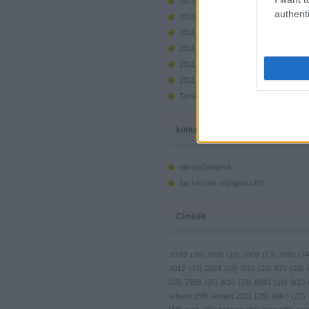
2011 december
(
73
)
authenti
2011 november
(
50
)
2011 október
(
50
)
2011 szeptember
(
44
)
2011 augusztus
(
46
)
2011 július
(
45
)
Tovább
...
kontakt, infó
elérhetőségeink
Így készíts végigjátszást!
Címkék
10/10
(
16
)
2008
(
18
)
2009
(
73
)
2010
(
14
2012
(
43
)
2824
(
26
)
6/10
(
20
)
675
(
20
)
(
23
)
7958
(
26
)
8/10
(
78
)
8043
(
16
)
9/10
advent
(
55
)
advent 2011
(
26
)
anikó
(
21
)