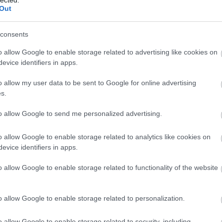
Következő rész az volt, hogy kibontottam a torony elemeit tartalmazó z
Out
a két katonát. Miután ez megvolt, fel kellett volna matricáznom a k
ct? El lehet
felépítettem, és megnéztem az összképet. Mérlegeltem, hogy a 
ába 833
felragasztottam, és itt jegyezném meg, hogy összeépített legóra, már
consents
blog, és
darabokban van.
Fuss el véle!
A torony építése az alapoknál kezdődik, amit Két zöld lap alkot. Azé
o allow Google to enable storage related to advertising like cookies on
meg használtan
darabból fog állni. Nem tudom milyen megfontolásból, kettévették. S
evice identifiers in apps.
zik: 7636
méretéhez képest meglepően sok boltívet tartalmazott. Következett 
katapulttámadásra elmozduló fal. Én azt hittem függőlegesen elfordul a
o allow my user data to be sent to Google for online advertising
kiderül, hogy nem. Egy külön megépített fal, ami sima Tile-okon nyu
szépen a
s.
legvégén kerül megépítésre).
6. 17:50
)
to allow Google to send me personalized advertising.
o allow Google to enable storage related to analytics like cookies on
evice identifiers in apps.
o allow Google to enable storage related to functionality of the website
o allow Google to enable storage related to personalization.
o allow Google to enable storage related to security, including