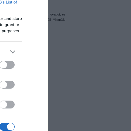
B’s List of
 választottam. Először a sárkány lovagot, és
er and store
 és viszonylag kevés elemből is áll. Minimális
to grant or
övedék jár.
ed purposes