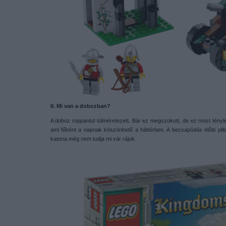
II. Mi van a dobozban?
A doboz roppantul túlméretezett. Bár ez megszokott, de ez most tényl
ami főként a napnak köszönhető a háttérben. A becsapódás előtti pill
katona még nem tudja mi vár rájuk.