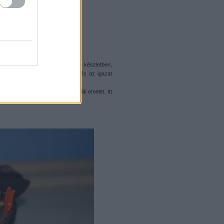
em (
Ez
) ami nem igazán tetszett a készletben,
elemmel megoldható lett volna, és az igazat
ítés.
 legutolsó) következhet a második emelet. Itt