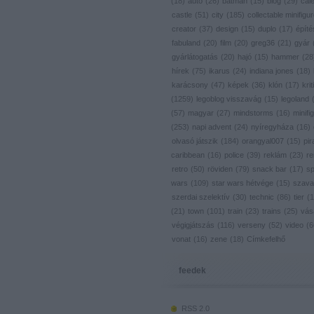
(
18
)
autó
(
26
)
batman
(
15
)
blog
(
29
)
cal
castle
(
51
)
city
(
185
)
collectable minifigu
creator
(
37
)
design
(
15
)
duplo
(
17
)
építé
fabuland
(
20
)
film
(
20
)
greg36
(
21
)
gyár
gyárlátogatás
(
20
)
hajó
(
15
)
hammer
(
28
hírek
(
75
)
ikarus
(
24
)
indiana jones
(
18
)
karácsony
(
47
)
képek
(
36
)
klón
(
17
)
krit
(
1259
)
legoblog visszavág
(
15
)
legoland
(
57
)
magyar
(
27
)
mindstorms
(
16
)
minifig
(
253
)
napi advent
(
24
)
nyíregyháza
(
16
)
olvasó játszik
(
184
)
orangyal007
(
15
)
pir
caribbean
(
16
)
police
(
39
)
reklám
(
23
)
re
retro
(
50
)
röviden
(
79
)
snack bar
(
17
)
s
wars
(
109
)
star wars hétvége
(
15
)
szava
szerdai szelektív
(
30
)
technic
(
86
)
tier
(
1
(
21
)
town
(
101
)
train
(
23
)
trains
(
25
)
vás
végigjátszás
(
116
)
verseny
(
52
)
video
(
6
vonat
(
16
)
zene
(
18
)
Címkefelhő
feedek
RSS 2.0