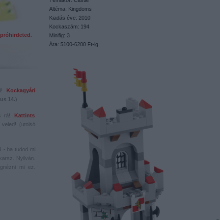
Témakör: Castle
Altéma: Kingdoms
Kiadás éve: 2010
Kockaszám: 194
próhirdeted.
Minifig: 3
Ára: 5100-6200 Ft-ig
ed!
Kockagyári
us 14.
)
s rá!
Kattints
veled! (utolsó
1
- ha tudod mi
karsz. Nyilván.
gnézni mi ez.