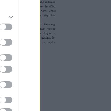
acskókat. Az első dolog, hogy össze kell rakni
ét darab fal elemet. Ezzel szemben, én előbb
matricával jól mutatna-e vagy sem. Végül
 nem olyan könnyű ragasztani, mint még mikor
rt írtam nagybetűvel, mert én azt hittem egy
zóval elkezdtem felépíteni a tornyot melybe
az első emelet. Itt van a trükk elrejtve, a
 fal, mivel a kép ezt a benyomást keltette, ám
gszik, és találatkor kicsúszik (de ez majd a