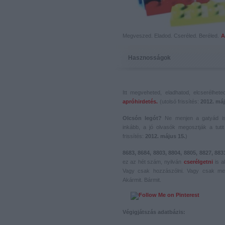
Megveszed. Eladod. Cseréled. Beréled.
A
Hasznosságok
Itt megveheted, eladhatod, elcserélhet
apróhirdetés.
(utolsó frissítés:
2012. máj
Olcsón legót?
Ne menjen a gatyád i
inkább, a jó olvasók megosztják a tutit 
frissítés:
2012. május 15.
)
8683, 8684, 8803, 8804, 8805, 8827, 883
ez az hét szám, nyilván
cserélgetni
is a
Vagy csak hozzászólni. Vagy csak me
Akármit. Bármit.
Végigjátszás adatbázis: