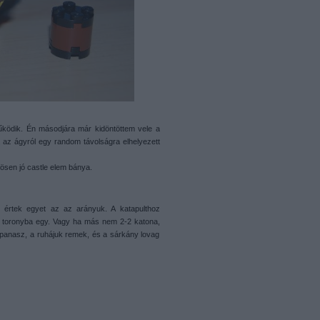
működik. Én másodjára már kidöntöttem vele a
pl. az ágyról egy random távolságra elhelyezett
nösen jó castle elem bánya.
m értek egyet az az arányuk. A katapulthoz
a toronyba egy. Vagy ha más nem 2-2 katona,
 panasz, a ruhájuk remek, és a sárkány lovag